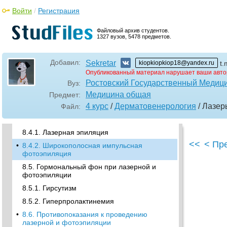
7.8. Что сделано для модернизации
Войти
/
Регистрация
лазерного удаления татуировок
•
Источники и рекомендуемая литература
Файловый архив студентов.
1327 вузов, 5478 предметов.
•
Глава 8. Лазерная и фотоэпиляция
8.1. Как работает лазерная и фотоэпиляция
Добавил:
Sekretar
kiopkiopkiop18@yandex.ru
t.
8.2. Важные особенности волос и кожи при
Опубликованный материал нарушает ваши авто
эпиляции
Ростовский Государственный Медици
Вуз:
•
8.3. Важные параметры лазеров и IPL-
Медицина общая
Предмет:
устройств для эпиляции
4 курс
/
Дерматовенерология
/ Лазе
Файл:
•
8.4. Аппараты для лазерной и
фотоэпиляции
8.4.1. Лазерная эпиляция
<<
< Пр
•
8.4.2. Широкополосная импульсная
фотоэпиляция
8.5. Гормональный фон при лазерной и
фотоэпиляции
8.5.1. Гирсутизм
8.5.2. Гиперпролактинемия
•
8.6. Противопоказания к проведению
лазерной и фотоэпиляции