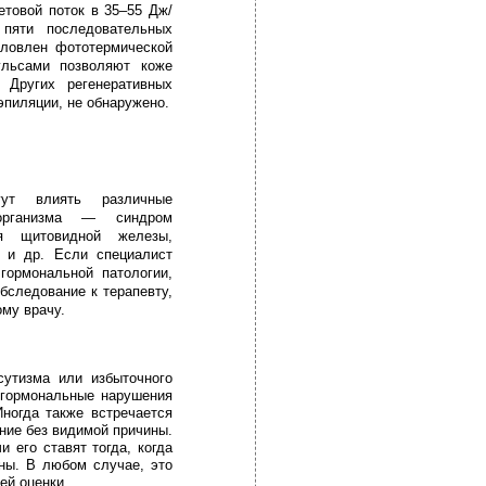
етовой поток в 35–55 Дж/
пяти последовательных
ловлен фототермической
льсами позволяют коже
 Других регенеративных
эпиляции, не обнаружено.
ут влиять различные
организма — синдром
ия щитовидной железы,
­ и др. Если специалист
гормональной патологии,
бследование к терапевту,
ому врачу.
сутизма или избыточного
ь гормональные нарушения
ногда также встречается
ние без видимой причины.
 его ставят тогда, когда
ны. В любом случае, это
ей оценки.