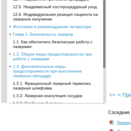
12.5. Неадекватный постпроцедурный уход
12.6. Индивидуальная реакция пациента на
лазерное излучение
•
Источники и рекомендуемая литература
•
Глава 1. Безопасность лазеров
1.1. Как обеспечить безопасную работу с
лазерами
•
1.2. Общие меры предосторожности при
работе с лазерами
•
1.3. Дополнительные меры
предосторожности при выполнении
лазерных процедур
1.3.1. Фракционный лазерный термолиз,
лазерная шлифовка
<<
< Пр
1.3.2. Лазерная коагуляция сосудов
1.3.3. Карбоновый пилинг
1.3.4. Фотодинамическая терапия
Соседние
1.3.5. Лазерное удаление татуировок и
Лазеро
перманентного макияжа
•
1.4. Основы оказания первой помощи