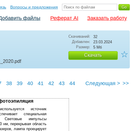
язь
Вопросы и предложения
Добавить файлы
Реферат AI
Заказать работу
Скачиваний:
32
Добавлен:
23.03.2024
Размер:
5 Мб
☆
Скачать
с_2020
.pdf
7
38
39
40
41
42
43
44
Следующая >
>>
48
 фотоэпиляция
пользуется источник
спечивает специальная
. Световые импульсы
0 нм, перекрывая область
азеров, лампа проецирует