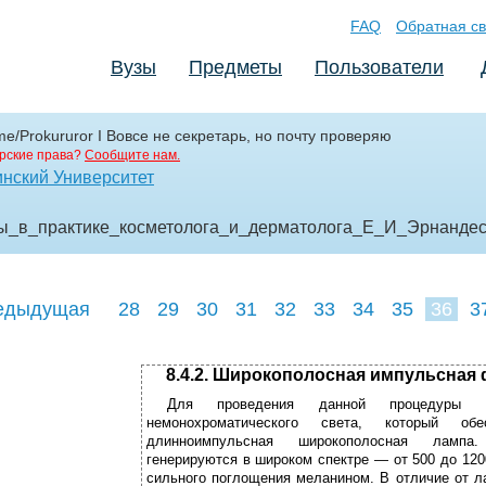
FAQ
Обратная св
Вузы
Предметы
Пользователи
me/Prokururor I Вовсе не секретарь, но почту проверяю
рские права?
Сообщите нам.
нский Университет
ры_в_практике_косметолога_и_дерматолога_Е_И_Эрнанде
едыдущая
28
29
30
31
32
33
34
35
36
3
45
46
47
8.4.2. Широкополосная импульсная
Для проведения данной процедуры ис
немонохроматического света, который обе
длинноимпульсная широкополосная лампа
генерируются в широком спектре — от 500 до 120
сильного поглощения меланином. В отличие от л