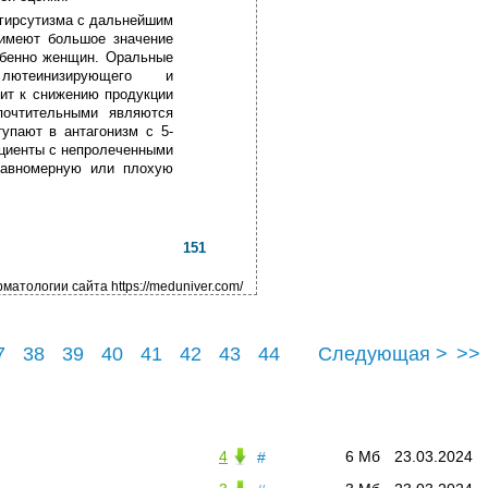
 гирсутизма с дальнейшим
 имеют большое значение
обенно женщин. Оральные
лютеинизирующего и
ит к снижению продукции
почтительными являются
тупают в антагонизм с 5-
ациенты с непролеченными
равномерную или плохую
151
атологии сайта https://meduniver.com/
7
38
39
40
41
42
43
44
Следующая >
>>
48
4
6 Мб
23.03.2024
#