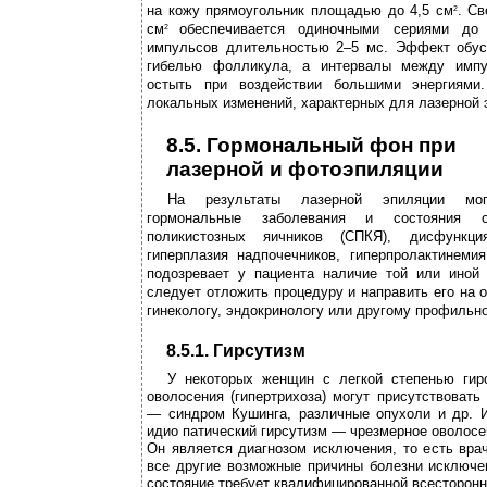
на кожу прямоугольник площадью до 4,5 см
. Св
2
см
обеспечивается одиночными сериями до 
2
импульсов длительностью 2–5 мс. Эффект обус
гибелью фолликула, а интервалы между импу
остыть при воздействии большими энергиями.
локальных изменений, характерных для лазерной 
8.5. Гормональный фон при
лазерной и фотоэпиляции
На результаты лазерной эпиляции мог
гормональные заболевания и состояния 
поликистозных яичников (СПКЯ), дисфункц
гиперплазия надпочечников, гиперпролактинемия
подозревает у пациента наличие той или иной 
следует отложить процедуру и направить его на о
гинекологу, эндокринологу или другому профильн
8.5.1. Гирсутизм
У некоторых женщин с легкой степенью гир
оволосения (гипертрихоза) могут присутствоват
— синдром Кушинга, различные опухоли и др. И
идио­ патический гирсутизм — чрезмерное оволосе
Он является диагнозом исключения, то есть врачи
все другие возможные причины болезни исключе
состояние требует квалифицированной всесторонн