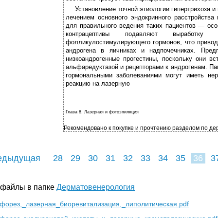
Установление точной этиологии гипертрихоза и
лечением основного эндокринного расстройства
для правильного ведения таких пациентов — ос
контрацептивы подавляют выработку 
фолликулостимулирующего гормонов, что привод
андрогена в яичниках и надпочечниках. Пред
низкоандрогенные прогестины, поскольку они вс
альфаредуктазой и рецепторами к андрогенам. П
гормональными заболеваниями могут иметь не
реакцию на лазерную
Глава 8. Лазерная и фотоэпиляция
Рекомендовано к покупке и прочтению разделом по дерм
едыдущая
28
29
30
31
32
33
34
35
36
3
45
46
47
 файлы в папке
Дерматовенерология
форез,_лазерная_биоревитализация,_липолитическая.pdf