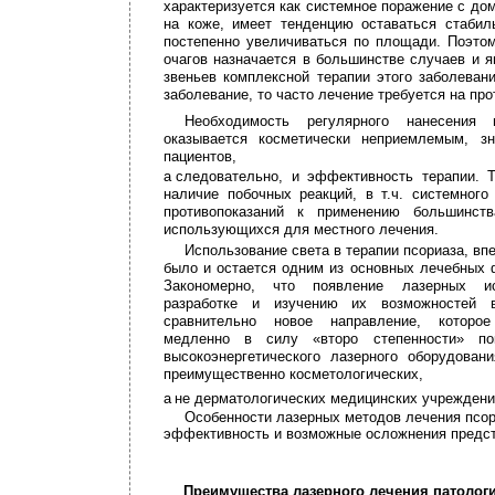
характеризуется как системное поражение с д
на коже, имеет тенденцию оставаться стаби
постепенно увеличиваться по площади. Поэто
очагов назначается в большинстве случаев и 
звеньев комплексной терапии этого заболевани
заболевание, то часто лечение требуется на пр
Необходимость регулярного нанесения 
оказывается косметически неприемлемым, з
пациентов,
а
следовательно, и эффективность терапии. 
наличие побочных реакций, в т.ч. системного
противопоказаний к применению большинств
использующихся для местного лечения.
Использование света в терапии псориаза, впе
было и остается одним из основных лечебных 
Закономерно, что появление лазерных ис
разработке и изучению их возможностей 
сравнительно новое направление, которое
медленно в силу «второ­ степенности» по
высокоэнергетического лазерного оборудова
преимущественно косметологических,
а
не дерматологических медицинских учреждени
Особенности лазерных методов лечения псор
эффективность и возможные осложнения предс
Преимущества лазерного лечения патологи