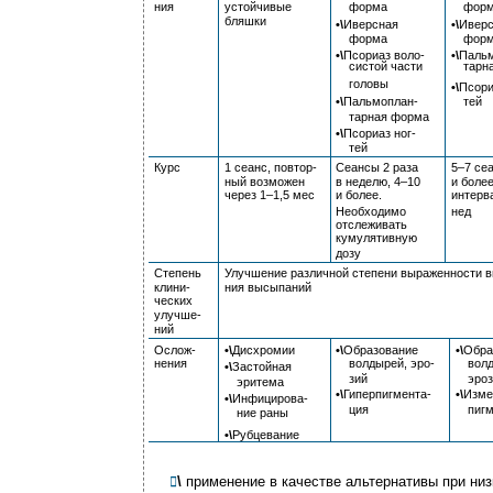
ния
устойчивые
форма
фор
бляшки
•\
Иверсная
•\
Ивер
форма
фор
•\
Псориаз воло-
•\
Пальм
систой части
тарн
головы
•\
Псори
•\
Пальмоплан-
тей
тарная форма
•\
Псориаз ног-
тей
Курс
1 сеанс, повтор-
Сеансы 2 раза
5–7 се
ный возможен
в неделю, 4–10
и более
через 1–1,5 мес
и более.
интерв
Необходимо
нед
отслеживать
кумулятивную
дозу
Степень
Улучшение различной степени выраженности вп
клини-
ния высыпаний
ческих
улучше-
ний
Ослож-
•\
Дисхромии
•\
Образование
•\
Обра
нения
волдырей, эро-
вол
•\
Застойная
зий
эро
эритема
•\
Гиперпигмента-
•\
Изме
•\
Инфицирова-
ция
пиг
ние раны
•\
Рубцевание
\
применение в качестве альтернативы при ни
