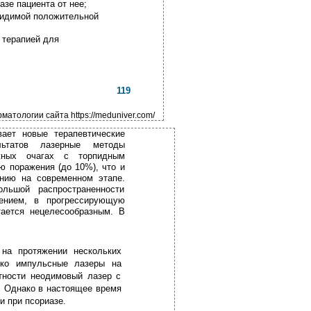
азе пациента от нее;
видимой положительной
 терапией для
119
атологии сайта https://meduniver.com/
вает новые терапевтические
льтатов лазерные методы
жных очагах с торпидным
 поражения (до 10%), что и
нию на современном этапе.
ольшой распространенности
чением, в прогрессирующую
ается нецелесообразным. В
 на протяжении нескольких
ько импульсные лазеры на
стности неодимовый лазер с
. Однако в настоящее время
и при псориазе.