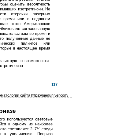
тобы оценить вероятность
нимавших изотретиноин. Не
сти отсрочки лазерных
ее время или в недавнем
осле этого Американское
убликовало согласованную
мешательствам во время и
что полученные данные не
мических пилингов или
которые в настоящее время
ельствуют о возможности
отретиноина.
117
атологии сайта https://meduniver.com/
риазе
ого используются световые
ийся к одному из наиболее
тота составляет 2–7% среди
й к увеличению. Псориаз