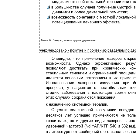
медикаментозной локальной терапии или отк
\
в большинстве случаев получение быстрой 

динамики и более длительной ремиссии;
\
возможность сочетания с местной локальной

потенцирования лечебного эффекта.
Глава 6. Лазеры, акне и другие дерматозы
Рекомендовано к покупке и прочтению разделом по дерм
Очевидно, что применение лазеров откры
возможности. Однако эффективных резу
позволяют достигать при хронических ко
стабильным течением и ограниченной площадью
является основным показанием к их примене
Использование лазерного излучения при б
процесса, у пациентов с нестабильным те
стадию заболевания в настоящее время счит
этих случаях сохраняются показания
к
назначению системной терапии.
С
целью селективной коагуляции сосудов
десятков лет успешно применяются не тол
красителях, но и другие виды лазеров, в ча
удвоенной частотой (Nd:YAP/KTP 540 и 532 нм)
в литературе нет сообщений о его использовани