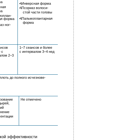
ма
•\
Инверсная форма
сная
•\
Псориаз волоси-
ма
стой части головы
оплан-
•\
Пальмоплантарная
ая форма
форма
аз ног-
ансов
1–7 сеансов и более
 с
с интервалом 3–4 нед
алом 2–3
лоть до полного исчезнове-
зование
Не отмечено
дырей,
зий
нение
ментации
зкой эффективности