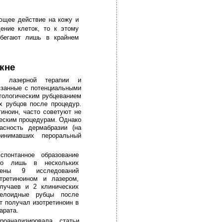
ющее действие на кожу и
ение клеток, то к этому
ибегают лишь в крайнем
акне
ю лазерной терапии и
язанные с потенциальными
тологическим рубцеванием
х рубцов после процедур.
иноин, часто советуют не
ческим процедурам. Однако
асность дермабразии (на
инимавших пероральный
спонтанное образование
но лишь в нескольких
ены 9 исследований
третиноином и лазером,
лучаев и 2 клинических
елоидные рубцы после
т получал изотретиноин в
арата.
анализировала статьи,