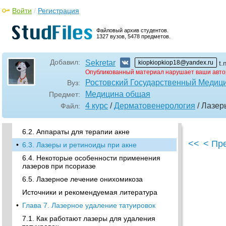
Войти
5.3.3. Фракционный фототермолиз
/
Регистрация
5.3.4. Лазерное удаление гиперпигментации
Файловый архив студентов.
•
5.4. Алгоритм лазерной коррекции рубцов
1327 вузов, 5478 предметов.
5.5. Когда начинать коррекцию свежих
рубцов?
Добавил:
Sekretar
kiopkiopkiop18@yandex.ru
t.
5.6. Комплексный подход к коррекции
Опубликованный материал нарушает ваши авто
рубцов
Ростовский Государственный Медици
Вуз:
Источники и рекомендуемая литература
Медицина общая
Предмет:
•
Глава 6. Лазеры, акне и другие дерматозы
4 курс
/
Дерматовенерология
/ Лазе
Файл:
6.1. Как работают лазеры и IPL при акне
6.2. Аппараты для терапии акне
<<
< Пр
•
6.3. Лазеры и ретиноиды при акне
6.4. Некоторые особенности применения
лазеров при псориазе
6.5. Лазерное лечение онихомикоза
Источники и рекомендуемая литература
•
Глава 7. Лазерное удаление татуировок
7.1. Как работают лазеры для удаления