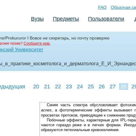
FAQ
Обратная св
Вузы
Предметы
Пользователи
me/Prokururor I Вовсе не секретарь, но почту проверяю
рские права?
Сообщите нам.
нский Университет
ры_в_практике_косметолога_и_дерматолога_Е_И_Эрнанде
едыдущая
20
21
22
23
24
25
26
27
28
2
37
38
39
Синяя часть спектра обусловливает фотохи
acnes
, а фототермические эффекты вызывают п
просветах протоков, приводящее к снижению прод
Побочные эффекты, характерные для IPL-тера
чаются­ гораздо реже и в легких формах. Иногд
образуются петехиальные кровоизлияния.