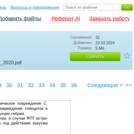
язь
Вопросы и предложения
Добавить файлы
Реферат AI
Заказать работу
Скачиваний:
32
Добавлен:
23.03.2024
Размер:
5 Мб
☆
Скачать
с_2020
.pdf
9
30
31
32
33
34
35
36
Следующая >
>>
40
мическое повреждение
C.
овреждение себоцитов в
укции себума.
пии, в случае ФПТ встре­
а под действием вакуума