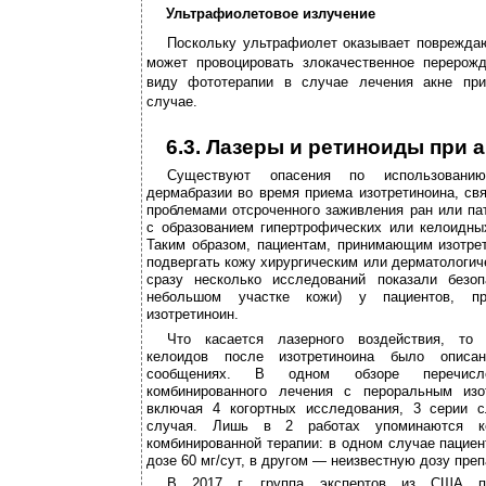
Ультрафиолетовое излучение
Поскольку ультрафиолет оказывает поврежда
может провоцировать злокачественное перерожд
виду фототерапии в случае лечения акне пр
случае.
6.3. Лазеры и ретиноиды при 
Существуют опасения по использовани
дермабразии во время приема изотретиноина, св
проблемами отсроченного заживления ран или па
с образованием гипертрофических или келоидны
Таким образом, пациентам, принимающим изотрет
подвергать кожу хирургическим или дерматологи
сразу несколько исследований показали безоп
небольшом участке кожи) у пациентов, пр
изотретиноин.
Что касается лазерного воздействия, то 
келоидов после изотретиноина было описа
сообщениях. В одном обзоре перечисл
комбинированного лечения с пероральным изо
включая 4 когортных исследования, 3 серии с
случая. Лишь в 2 работах упоминаются к
комбинированной терапии: в одном случае пациен
дозе 60 мг/сут, в другом — неизвестную дозу преп
В 2017 г. группа экспертов из США про