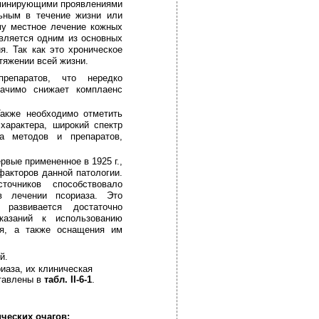
оминирующими проявлениями
льным в течение жизни или
му местное лечение кожных
является одним из основных
я. Так как это хроническое
отяжении всей жизни.
препаратов, что нередко
начимо снижает комплаенс
Также необходимо отметить
 характера, широкий спектр
а методов и препаратов,
рвые примененное в 1925 г.,
факторов данной патологии.
точников способствовало
в лечении псориаза. Это
 развивается достаточно
казаний к использованию
ния, а также оснащения им
й.
иаза, их клиническая
тавлены в
табл.
II-6-1
.
ческих очагов: