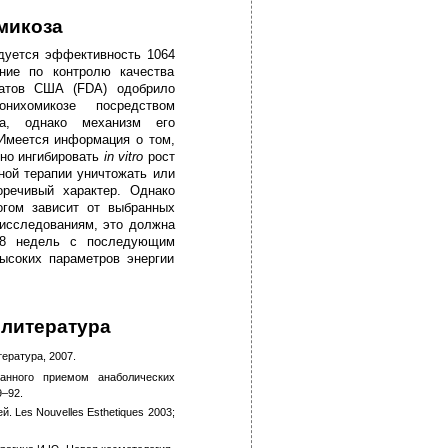
омикоза
едуется эффективность 1064
ние по контролю качества
ратов США (FDA) одобрило
нихомикозе посредством
ра, однако механизм его
 Имеется информация о том,
бно ингибировать
in vitro
рост
ной терапии уничтожать или
оречивый характер. Однако
огом зависит от выбранных
 исследованиям, это должна
 8 недель с последующим
ысоких параметров энергии
 литература
ература, 2007.
ванного приемом анаболических
9–92.
. Les Nouvelles Esthetiques 2003;