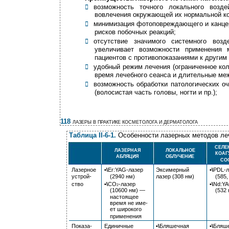
возможность точного локального возд

вовлечения окружающей их нормальной к
минимизация фотоповреждающего и канцер

рисков побочных реакций;
отсутствие значимого системного возд

увеличивает возможности применения 
пациентов с противопоказаниями к другим
удобный режим лечения (ограниченное кол

время лечебного сеанса и длительные ме
возможность обработки патологических о

(волосистая часть головы, ногти и пр.);
118
ЛАЗЕРЫ В ПРАКТИКЕ КОСМЕТОЛОГА И ДЕРМАТОЛОГА
Таблица
II-6-1.
Особенности лазерных методов ле
СЕЛЕ
ЛАЗЕРНАЯ
ЛОКАЛЬНОЕ
КОАГ
АБЛЯЦИЯ
ОБЛУЧЕНИЕ
СО
Лазерное
•\
Er:YAG-лазер
Эксимерный
•\
PDL-л
устрой-
(2940 нм)
лазер (308 нм)
(585,
ство
•\
CO
-лазер
•\
Nd:Y
2
(10600 нм) ­—
(532 
настоящее
время не име-
ет широкого
применения
Показа-
Единичные
•\
Бляшечная
•\
Бляш