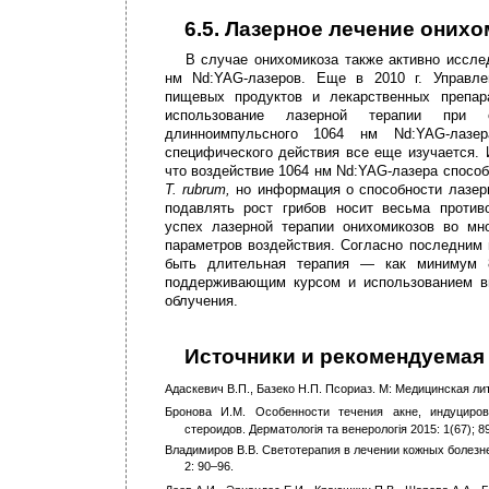
6.5. Лазерное лечение оних
В случае онихомикоза также активно иссл
нм Nd:YAG-лазеров. Еще в 2010 г. Управле
пищевых продуктов и лекарственных препа
использование лазерной терапии при о
длинноимпульсного 1064 нм Nd:YAG-лазе
специфического действия все еще изучается.
что воздействие 1064 нм Nd:YAG-лазера спосо
T. rubrum,
но информация о способности лазер
подавлять рост грибов носит весьма против
успех лазерной терапии онихомикозов во мн
параметров воздействия. Согласно последним
быть длительная терапия — как минимум
поддерживающим курсом и использованием в
облучения.
Источники и рекомендуемая
Адаскевич В.П., Базеко Н.П. Псориаз. М: Медицинская лит
Бронова И.М. Особенности течения акне, индуциро
стероидов. Дерматологiя та венерологiя 2015: 1(67); 8
Владимиров В.В. Светотерапия в лечении кожных болезней
2: 90–96.