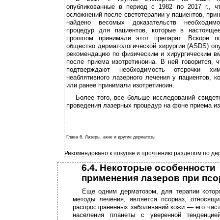
опубликованные в период с 1982 по 2017 г., ч
осложнений после светотерапии у пациентов, при
найдено весомых доказательств необходимо
процедур для пациентов,­ которые в настоящ
прошлом принимали этот препарат. Вскоре п
общество дерматологической хирургии (ASDS) оп
рекомендацию по физическим и хирургическим в
после приема изотретиноина. В ней говорится, 
подтверждают необходимость отсрочки хи
неаблятивного лазерного лечения у пациентов, 
или ранее принимали изотретиноин.
Более того, все больше исследований свидет
проведения лазерных процедур на фоне приема из
Глава 6. Лазеры, акне и другие дерматозы
Рекомендовано к покупке и прочтению разделом по дерм
6.4. Некоторые особенности
применения лазеров при псо
Еще одним дерматозом, для терапии котор
методы лечения, является псориаз, относящ
распространенных заболеваний кожи — его час
населения планеты с уверенной тенденцие