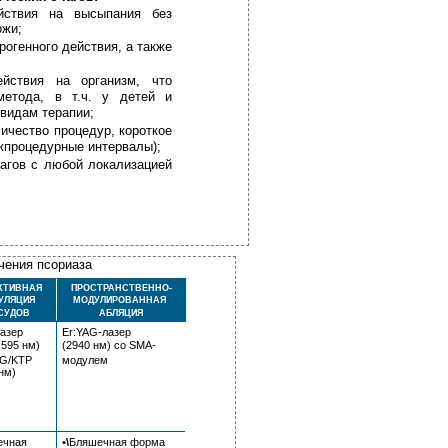
ействия на высыпания без
ожи;
огенного действия, а также
ействия на организм, что
метода, в т.ч. у детей и
 видам терапии;
ичество процедур, короткое
жпроцедурные интервалы);
чагов с любой локализацией
чения псориаза
КТИВНАЯ
ПРОСТРАНСТВЕННО-
УЛЯЦИЯ
МОДУЛИРОВАННАЯ
СУДОВ
АБЛЯЦИЯ
азер
Er:YAG-лазер
 595 нм)
(2940 нм) со SMA-
AG/KTP
модулем
нм)
ечная
•\
Бляшечная форма