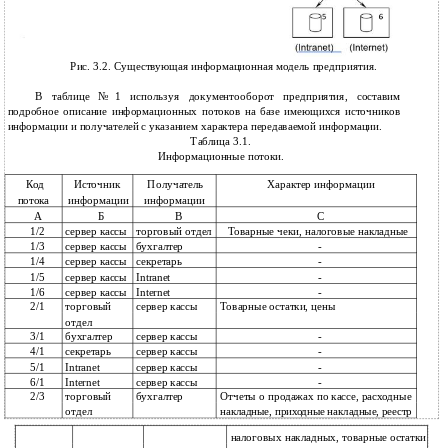
Рис. 3.2. Существующая информационная модель предприятия.
В таблице №1 используя документооборот предприятия, составим
подробное описание информационных потоков на базе имеющихся источников
информации и получателей с указанием характера передаваемой информации.
Таблица 3.1.
Информационные потоки.
Код
Источник
Получатель
Характер информации
информации
информации
потока
А
Б
В
С
1/2
сервер кассы
торговый отдел
Товарные чеки, налоговые накладные
1/3
сервер кассы
бухгалтер
-
1/4
сервер кассы
секретарь
-
1/5
сервер кассы
Intranet
-
1/6
сервер кассы
Internet
-
2/1
торговый
сервер кассы
Товарные остатки, цены
отдел
3/1
бухгалтер
сервер кассы
-
4/1
секретарь
сервер кассы
-
5/1
Intranet
сервер кассы
-
6/1
Internet
сервер кассы
-
2/3
торговый
бухгалтер
Отчеты о продажах по кассе, расходные
отдел
накладные, приходные накладные, реестр
налоговых накладных, товарные остатки