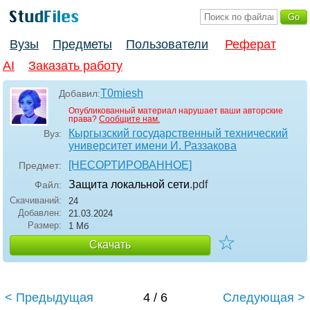
Вузы
Предметы
Пользователи
Реферат
AI
Заказать работу
T0miesh
Добавил:
Опубликованный материал нарушает ваши авторские
права?
Сообщите нам.
Кыргызский государственный технический
Вуз:
университет имени И. Раззакова
[НЕСОРТИРОВАННОЕ]
Предмет:
Защита локальной сети
.pdf
Файл:
Скачиваний:
24
Добавлен:
21.03.2024
Размер:
1 Мб
☆
Скачать
< Предыдущая
4 / 6
Следующая >