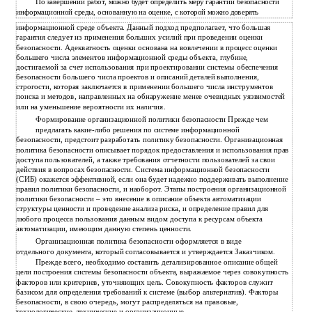
По завершении работ, можно будет определить меру гарантии безопасности
информационной среды, основанную на оценке, с которой можно доверять
информационной среде объекта. Данный подход предполагает, что большая
гарантия следует из применения больших усилий при проведении оценки
безопасности. Адекватность оценки основана на вовлечении в процесс оценки
большего числа элементов информационной среды объекта, глубине,
достигаемой за счет использования при проектировании системы обеспечения
безопасности большего числа проектов и описаний деталей выполнения,
строгости, которая заключается в применении большего числа инструментов
поиска и методов, направленных на обнаружение менее очевидных уязвимостей
или на уменьшение вероятности их наличия.
Формирование организационной политики безопасности Прежде чем
предлагать какие-либо решения по системе информационной
безопасности, предстоит разработать политику безопасности. Организационная
политика безопасности описывает порядок предоставления и использования прав
доступа пользователей, а также требования отчетности пользователей за свои
действия в вопросах безопасности. Система информационной безопасности
(СИБ) окажется эффективной, если она будет надежно поддерживать выполнение
правил политики безопасности, и наоборот. Этапы построения организационной
политики безопасности – это внесение в описание объекта автоматизации
структуры ценности и проведение анализа риска, и определение правил для
любого процесса пользования данным видом доступа к ресурсам объекта
автоматизации, имеющим данную степень ценности.
Организационная политика безопасности оформляется в виде
отдельного документа, который согласовывается и утверждается Заказчиком.
Прежде всего, необходимо составить детализированное описание общей
цели построения системы безопасности объекта, выражаемое через совокупность
факторов или критериев, уточняющих цель. Совокупность факторов служит
базисом для определения требований к системе (выбор альтернатив). Факторы
безопасности, в свою очередь, могут распределяться на правовые,
технологические, технические и организационные.