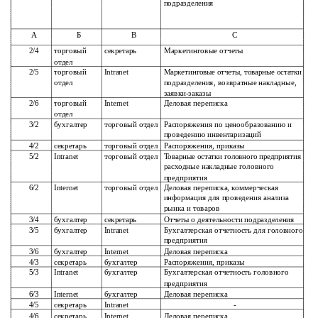
подразделения
А
Б
В
С
2/4
торговый
секретарь
Маркетинговые отчеты
отдел
2/5
торговый
Intranet
Маркетинговые отчеты, товарные остатки
отдел
подразделения, возвратные накладные,
заявки-заказы
2/6
торговый
Internet
Деловая переписка
отдел
3/2
бухгалтер
торговый отдел
Распоряжения по ценообразованию и
проведению инвентаризаций
4/2
секретарь
торговый отдел
Распоряжения, приказы
5/2
Intranet
торговый отдел
Товарные остатки головного предприятия
расходные накладные головного
предприятия
6/2
Internet
торговый отдел
Деловая переписка, коммерческая
информация для проведения анализа
рынка и товаров
3/4
бухгалтер
секретарь
Отчеты о деятельности подразделения
3/5
бухгалтер
Intranet
Бухгалтерская отчетность для головного
предприятия
3/6
бухгалтер
Internet
Деловая переписка
4/3
секретарь
бухгалтер
Распоряжения, приказы
5/3
Intranet
бухгалтер
Бухгалтерская отчетность головного
предприятия
6/3
Internet
бухгалтер
Деловая переписка
4/5
секретарь
Intranet
-
4/6
секретарь
Internet
Деловая переписка