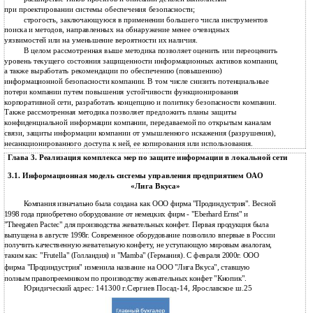
при проектировании системы обеспечения безопасности;
строгость, заключающуюся в применении большего числа инструментов
поиска и методов, направленных на обнаружение менее очевидных
уязвимостей или на уменьшение вероятности их наличия.
В целом рассмотренная выше методика позволяет оценить или переоценить
уровень текущего состояния защищенности информационных активов компании,
а также выработать рекомендации по обеспечению (повышению)
информационной безопасности компании. В том числе снизить потенциальные
потери компании путем повышения устойчивости функционирования
корпоративной сети, разработать концепцию и политику безопасности компании.
Также рассмотренная методика позволяет предложить планы защиты
конфиденциальной информации компании, передаваемой по открытым каналам
связи, защиты информации компании от умышленного искажения (разрушения),
несанкционированного доступа к ней, ее копирования или использования.
Глава 3. Реализация комплекса мер по защите информации в локальной сети
3.1. Информационная модель системы управления предприятием ОАО
«Лига Вкуса»
Компания изначально была создана как ООО фирма "Продиндустрия". Весной
1998 года приобретено оборудование от немецких фирм - "Eberhard Ernst" и
"Theegaten Pactec" для производства жевательных конфет. Первая продукция была
выпущена в августе 1998г. Современное оборудование позволило впервые в России
получить качественную жевательную конфету, не уступающую мировым аналогам,
таким как: "Frutella" (Голландия) и "Mamba" (Германия). С февраля 2000г. ООО
фирма "Продиндустрия" изменила название на ООО "Лига Вкуса", ставшую
полным правопреемником по производству жевательных конфет "Кнопик".
Юридический адрес
:
141300 г.Сергиев Посад-14, Ярославское ш.25