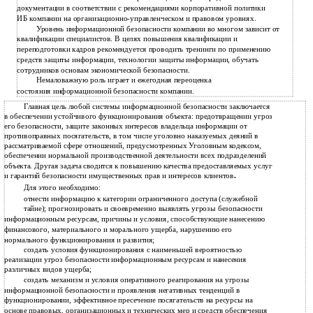
документации в соответствии с рекомендациями корпоративной политики
ИБ компании на организационно-управленческом и правовом уровнях.
Уровень информационной безопасности компании во многом зависит от
квалификации специалистов. В целях повышения квалификации и
переподготовки кадров рекомендуется проводить тренинги по применению
средств защиты информации, технологии защиты информации, обучать
сотрудников основам экономической безопасности.
Немаловажную роль играет и ежегодная переоценка
состояния информационной безопасности компании.
Главная цель любой системы информационной безопасности заключается
в обеспечении устойчивого функционирования объекта: предотвращении угроз
его безопасности, защите законных интересов владельца информации от
противоправных посягательств, в том числе уголовно наказуемых деяний в
рассматриваемой сфере отношений, предусмотренных Уголовным кодексом,
обеспечении нормальной производственной деятельности всех подразделений
объекта. Другая задача сводится к повышению качества предоставляемых услуг
и гарантий безопасности имущественных прав и интересов клиентов
.
Для этого необходимо:
отнести информацию к категории ограниченного доступа (служебной
тайне); прогнозировать и своевременно выявлять угрозы безопасности
информационным ресурсам, причины и условия, способствующие нанесению
финансового, материального и морального ущерба, нарушению его
нормального функционирования и развития;
создать условия функционирования с наименьшей вероятностью
реализации угроз безопасности информационным ресурсам и нанесения
различных видов ущерба;
создать механизм и условия оперативного реагирования на угрозы
информационной безопасности и проявления негативных тенденций в
функционировании, эффективное пресечение посягательств на ресурсы на
основе правовых, организационных и технических мер и средств обеспечения