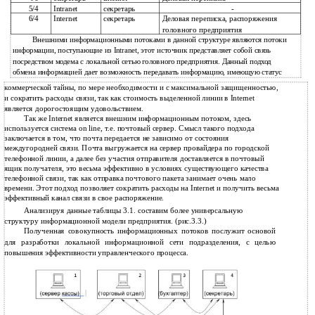
5/4
Intranet
секретарь
-
6/4
Internet
секретарь
Деловая переписка, распоряжения
головного предприятия
Внешними информационными потоками в данной структуре являются потоки
информации, поступающие из Intranet, этот источник представляет собой связь
посредством модема с локальной сетью головного предприятия. Данный подход
обмена информацией дает возможность передавать информацию, имеющую статус
коммерческой тайны, по мере необходимости и с максимальной защищенностью,
и сократить расходы связи, так как стоимость выделенной линии в Internet
является дорогостоящим удовольствием.
Так же Internet является внешним информационным потоком, здесь
используется система on line, т.е. почтовый сервер. Смысл такого подхода
заключается в том, что почта передается не зависимо от состояния
междугородней связи. Почта выгружается на сервер провайдера по городской
телефонной линии, а далее без участия отправителя доставляется в почтовый
ящик получателя, это весьма эффективно в условиях существующего качества
телефонной связи, так как отправка почтового пакета занимает очень мало
времени. Этот подход позволяет сократить расходы на Internet и получить весьма
эффективный канал связи в свое распоряжение.
Анализируя данные таблицы 3.1. составим более универсальную
структуру информационной модели предприятия. (рис.3.3.)
Полученная совокупность информационных потоков послужит основой
для разработки локальной информационной сети подразделения, с целью
повышения эффективности управленческого процесса.