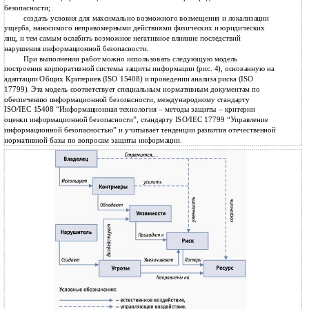
безопасности;
создать условия для максимально возможного возмещения и локализации
ущерба, наносимого неправомерными действиями физических и юридических
лиц, и тем самым ослабить возможное негативное влияние последствий
нарушения информационной безопасности.
При выполнении работ можно использовать следующую модель
построения корпоративной системы защиты информации (рис. 4), основанную на
адаптации Общих Критериев (ISO 15408) и проведении анализа риска (ISO
17799). Эта модель соответствует специальным нормативным документам по
обеспечению информационной безопасности, международному стандарту
ISO/IEC 15408 “Информационная технология – методы защиты – критерии
оценки информационной безопасности”, стандарту ISO/IEC 17799 “Управление
информационной безопасностью” и учитывает тенденции развития отечественной
нормативной базы по вопросам защиты информации.