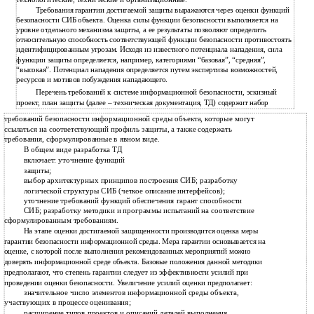
Требования гарантии достигаемой защиты выражаются через оценки функций
безопасности СИБ объекта. Оценка силы функции безопасности выполняется на
уровне отдельного механизма защиты, а ее результаты позволяют определить
относительную способность соответствующей функции безопасности противостоять
идентифицированным угрозам. Исходя из известного потенциала нападения, сила
функции защиты определяется, например, категориями “базовая”, “средняя”,
“высокая”. Потенциал нападения определяется путем экспертизы возможностей,
ресурсов и мотивов побуждения нападающего.
Перечень требований к системе информационной безопасности, эскизный
проект, план защиты (далее – техническая документация, ТД) содержит набор
требований безопасности информационной среды объекта, которые могут
ссылаться на соответствующий профиль защиты, а также содержать
требования, сформулированные в явном виде.
В общем виде разработка ТД
включает: уточнение функций
защиты;
выбор архитектурных принципов построения СИБ; разработку
логической структуры СИБ (четкое описание интерфейсов);
уточнение требований функций обеспечения гарант способности
СИБ; разработку методики и программы испытаний на соответствие
сформулированным требованиям.
На этапе оценки достигаемой защищенности производится оценка меры
гарантии безопасности информационной среды. Мера гарантии основывается на
оценке, с которой после выполнения рекомендованных мероприятий можно
доверять информационной среде объекта. Базовые положения данной методики
предполагают, что степень гарантии следует из эффективности усилий при
проведении оценки безопасности. Увеличение усилий оценки предполагает:
значительное число элементов информационной среды объекта,
участвующих в процессе оценивания;
расширение типов проектов и описаний деталей выполнения