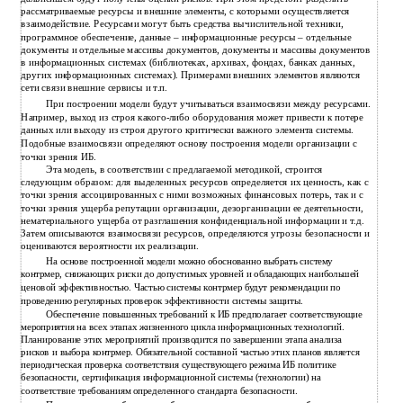
рассматриваемые ресурсы и внешние элементы, с которыми осуществляется
взаимодействие. Ресурсами могут быть средства вычислительной техники,
программное обеспечение, данные – информационные ресурсы – отдельные
документы и отдельные массивы документов, документы и массивы документов
в информационных системах (библиотеках, архивах, фондах, банках данных,
других информационных системах). Примерами внешних элементов являются
сети связи внешние сервисы и т.п.
При построении модели будут учитываться взаимосвязи между ресурсами.
Например, выход из строя какого-либо оборудования может привести к потере
данных или выходу из строя другого критически важного элемента системы.
Подобные взаимосвязи определяют основу построения модели организации с
точки зрения ИБ.
Эта модель, в соответствии с предлагаемой методикой, строится
следующим образом: для выделенных ресурсов определяется их ценность, как с
точки зрения ассоциированных с ними возможных финансовых потерь, так и с
точки зрения ущерба репутации организации, дезорганизации ее деятельности,
нематериального ущерба от разглашения конфиденциальной информации и т.д.
Затем описываются взаимосвязи ресурсов, определяются угрозы безопасности и
оцениваются вероятности их реализации.
На основе построенной модели можно обоснованно выбрать систему
контрмер, снижающих риски до допустимых уровней и обладающих наибольшей
ценовой эффективностью. Частью системы контрмер будут рекомендации по
проведению регулярных проверок эффективности системы защиты.
Обеспечение повышенных требований к ИБ предполагает соответствующие
мероприятия на всех этапах жизненного цикла информационных технологий.
Планирование этих мероприятий производится по завершении этапа анализа
рисков и выбора контрмер. Обязательной составной частью этих планов является
периодическая проверка соответствия существующего режима ИБ политике
безопасности, сертификация информационной системы (технологии) на
соответствие требованиям определенного стандарта безопасности.