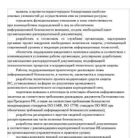
выявить и провести первоочередное блокирование наиболее
опасных уязвимостей до осуществления атак на уязвимые ресурсы;
определить функциональные отношения и зоны ответственности
при взаимодействии подразделений и лиц по обеспечению
информационной безопасности компании, создать необходимый пакет
организационно-распорядительной документации;
разработать и согласовать со службами организации, надзорными
органами проект внедрения необходимых комплексов защиты, учитывающий
современный уровень и тенденции развития информационных технологий;
обеспечить поддержание внедренного комплекса защиты в соответствии с
изменяющимися условиями работы организации, регулярными доработками
организационно-распорядительной документации, модификацией
технологических процессов и модернизацией технических средств защиты.
Работы, поддерживающие практическую реализацию плана
информационной безопасности, в частности, заключаются в следующем:
разработка технического проекта модернизации средств защиты
ИС, установленных на фирме по результатам проведенного
комплексного аналитического исследования корпоративной сети;
подготовка компании к аттестации (к аттестации объектов информатизации
заказчика на соответствие требованиям руководящих документов Гостехкомиссии
при Президенте РФ, а также на соответствие требованиям безопасности
международных стандартов ISO 15408, ISO 17799, стандарта ISO 9001 при
обеспечении требований информационной безопасности компании);
разработка расширенного перечня сведений ограниченного
распространения как части политики безопасности;
разработка пакета организационно-распорядительной документации
в соответствии с рекомендациями корпоративной политики ИБ компании
на организационно-управленческом и правовом уровне;
поставка комплекта типовой организационно-распорядительной