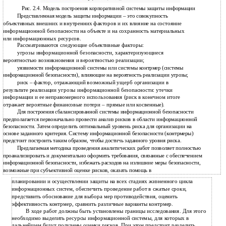
Рис. 2.4. Модель построения корпоративной системы защиты информации
Представленная модель защиты информации – это совокупность
объективных внешних и внутренних факторов и их влияние на состояние
информационной безопасности на объекте и на сохранность материальных
или информационных ресурсов.
Рассматриваются следующие объективные факторы:
угрозы информационной безопасности, характеризующиеся
вероятностью возникновения и вероятностью реализации;
уязвимости информационной системы или системы контрмер (системы
информационной безопасности), влияющие на вероятность реализации угрозы;
риск – фактор, отражающий возможный ущерб организации в
результате реализации угрозы информационной безопасности: утечки
информации и ее неправомерного использования (риск в конечном итоге
отражает вероятные финансовые потери – прямые или косвенные).
Для построения сбалансированной системы информационной безопасности
предполагается первоначально провести анализ рисков в области информационной
безопасности. Затем определить оптимальный уровень риска для организации на
основе заданного критерия. Систему информационной безопасности (контрмеры)
предстоит построить таким образом, чтобы достичь заданного уровня риска.
Предлагаемая методика проведения аналитических работ позволяет полностью
проанализировать и документально оформить требования, связанные с обеспечением
информационной безопасности, избежать расходов на излишние меры безопасности,
возможные при субъективной оценке рисков, оказать помощь в
планировании и осуществлении защиты на всех стадиях жизненного цикла
информационных систем, обеспечить проведение работ в сжатые сроки,
представить обоснование для выбора мер противодействия, оценить
эффективность контрмер, сравнить различные варианты контрмер.
В ходе работ должны быть установлены границы исследования. Для этого
необходимо выделить ресурсы информационной системы, для которых в
дальнейшем будут получены оценки рисков. При этом предстоит разделить