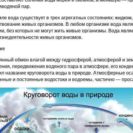
иводяной пар.
мле вода существует в трех агрегатных состояниях: жидком
твование живых организмов. В любом организме вода являе
ии, без которых не могут жить живые организмы. Вода яв
изнедеятельности живых организмов.
ие
янный обмен влагой между гидросферой, атмосферой и зем
ения, передвижения водяного пара в атмосфере, его конде
ил название круговорота воды в природе. Атмосферные оса
нные и постоянные водостоки и водоемы, частично — прос