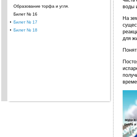
Образование торфа и угля.
воды 
Билет № 16
На зе
•
Билет № 17
сущес
•
Билет № 18
реакц
для ж
Понят
Посто
испар
получ
време