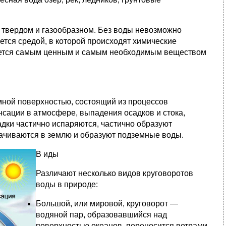
, твердом и газообразном. Без воды невозможно
тся средой, в которой происходят химические
ляется самым ценным и самым необходимым веществом
ной поверхностью, состоящий из процессов
нсации в атмосфере, выпадения осадков и стока,
дки частично испаряются, частично образуют
ачиваются в землю и образуют подземные воды.
В
иды
Различают несколько видов круговоротов
воды в природе:
Большой, или мировой, круговорот —
водяной пар, образовавшийся над
поверхностью океанов, переносится ветрами