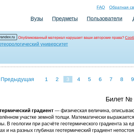
FAQ
Обратная св
Вузы
Предметы
Пользователи
andex.ru
Опубликованный материал нарушает ваши авторские права?
Сооб
етеорологический университет
 Предыдущая
1
2
3
4
5
6
7
8
9
16
Билет №
термический градиент
— физическая величина, описываю
елённом участке земной толщи. Математически выражаетс
ны. В геологии при расчёте геотермического градиента за 
ках и на разных глубинах геотермический градиент непосто