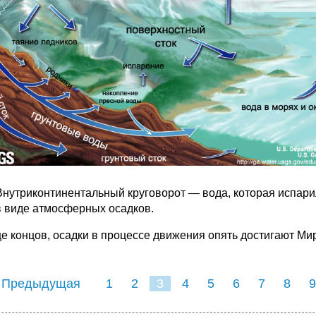
Внутриконтинентальный круговорот — вода, которая испари
в виде атмосферных осадков.
це концов, осадки в процессе движения опять достигают Ми
 Предыдущая
1
2
3
4
5
6
7
8
9
16