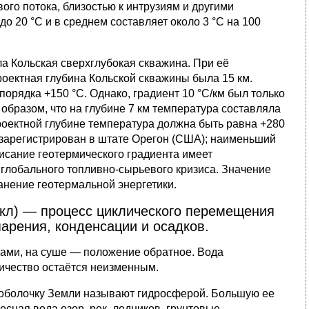
го потока, близостью к интрузиям и другими
до 20 °С и в среднем составляет около 3 °С на 100
а Кольская сверхглубокая скважина. При её
роектная глубина Кольской скважины была 15 км.
орядка +150 °C. Однако, градиент 10 °C/км был только
 образом, что на глубине 7 км температура составляла
 проектной глубине температура должна быть равна +280
, зарегистрирован в штате Орегон (США); наименьший
исание геотермического градиента имеет
 глобального топливно-сырьевого кризиса. Значение
анение геотермальной энергетики.
икл) — процесс циклического перемещения
арения, конденсации и осадков.
ками, на суше — положение обратное. Вода
ичество остаётся неизменным.
 оболочку Земли называют гидросферой. Большую ее
сная вода озер, рек, ледников, грунтовые