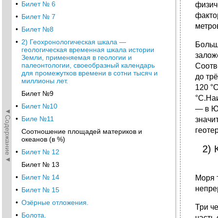
•
Билет № 6
физич
факто
•
Билет № 7
метро
•
Билет №8
•
2) Геохронологическая шкала —
Больш
геологическая временная шкала истории
залож
Земли, применяемая в геологии и
палеонтологии, своеобразный календарь
Соотв
для промежутков времени в сотни тысяч и
до тр
миллионы лет.
120 °
Билет №9
°C.На
•
Билет №10
— в Ю
◄Содержание◄
•
Биле №11
значи
геоте
Соотношение площадей материков и
океанов (в %)
2) 
•
Билет № 12
Билет № 13
•
Билет № 14
Моря 
непре
•
Билет № 15
•
Озёрные отложения.
Три ч
•
Болота.
часть