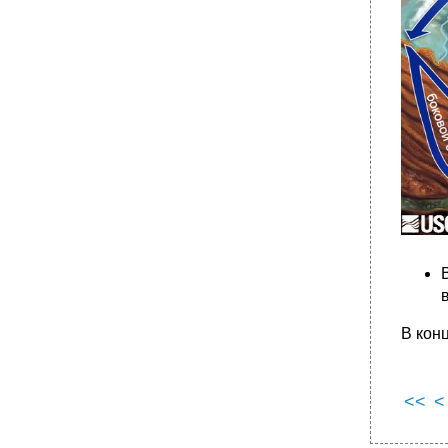
В кон
<<
<