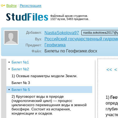
Войти
/
Регистрация
Файловый архив студентов.
1327 вузов, 5483 предметов.
Добавил:
NastiaSokolova97
nastia.sokolowa2017@y
Российский государственный гидром
Вуз:
Геофизика
Предмет:
Билеты по Геофизике
.docx
Файл:
•
Билет №1
•
Билет №2
<<
<
1) Осевые параметры модели Земли.
Билет № 3
•
Билет № 5
2) Круговорот воды в природе
1)
Гео
(гидрологический цикл) — процесс
опред
циклического перемещения воды в земной
глуби
биосфере. Состоит из испарения,
конденсации и осадков.
участ