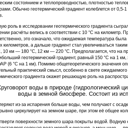
еским состоянием и теплопроводностью, плотностью теплово
рами. Обычно геотермический градиент колеблется от 0,5-1 
в.
ую роль в исследовании геотермического градиента сыграл
ении расчёты велись в соответствии с 10 °C на километр. П
етственно, это означало, что ожидаемая температура была п
ёх километров, а дальше градиент стал увеличиваться таким
C, 10 км — 180 °C, 12 км — 220 °C. Предполагается, что на
ибольший геотермический градиент, равный 150 °С на 1 км
АР (6 °С на 1 км). Помимо общетеоретического значения оп
тельный практический смысл, особенно в свете ожидаемого
рмического градиента окажет решающую роль на распростр
Круговорот воды в природе (гидрологический ц
воды в земной биосфере. Состоит из исп
теряют из-за испарения больше воды, чем получают с осад
рывно циркулирует на земном шаре, при этом её общее кол
етверти поверхности земного шара покрыты водой. Водную
 составляет соленая вода морей и океанов, а меньшую — пре