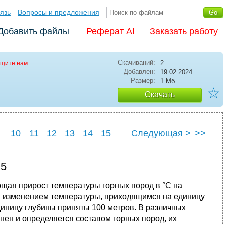
язь
Вопросы и предложения
Добавить файлы
Реферат AI
Заказать работу
Скачиваний:
2
щите нам.
Добавлен:
19.02.2024
Размер:
1 Мб
☆
Скачать
10
11
12
13
14
15
Следующая >
>>
 5
щая прирост температуры горных пород в °С на
я изменением температуры, приходящимся на единицу
единицу глубины приняты 100 метров. В различных
янен и определяется составом горных пород, их