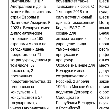
Вьетнамом, КНДР,
объединяет также
шест
Австралией и др., а
Таможенный союз. С
Конс
также с большинством
1 января 2018 г. в
суда;
стран Европы и
силу вступил новый
шест
Латинской Америки. К
единый Таможенный
Цент
2023 г. Беларусь имеет
Кодекс ЕАЭС. Он
коми
дипломатические
создан для
Бела
отношения со 183
автоматизации и
выбо
странами мира и на
упрощения ряда
пров
сегодняшний день
таможенных
респ
представлена 71
процессов и
рефе
загранучреждением (в
процедур.
отме
том числе: 57
Особое значение для
мест
посольств, 2
Беларуси имело
депу
постоянных
сотрудничество с
не с
представительства, 11
Россией. 2 апреля
закон
генеральных
1996 г. в Москве был
прин
консульств и 1
подписан Договор о
о рос
консульство) в 57
Сообществе
Сове
государствах, а с
Республики Беларусь
случ
учетом аккредитации
и Российской
сист