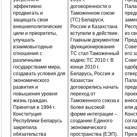
эффективно
договоренности о
Пала
продвигать и
Таможенном союзе
пред
защищать свои
(ТС) Беларуси,
заме
внешнеполитические
России и Казахстана
Респ
цели и приоритеты,
вступили в действие.
из св
улучшать
Главным документом
Пред
взаимовыгодные
функционирования
Сове
отношения с
ТС стал Таможенный
его з
различными
кодекс ТС 2010 г. В
Совет
государствами мира,
конце 2010 г.
одоб
создавать условия для
Беларусь, Россия и
отве
экономического
Казахстан
Пала
развития и
договорились начать
пред
повышения уровня
переход от
прое
жизнь граждан.
Таможенного союза к
внес
Принятая в 1994 г.
более высокой
или 
Конституция
форме интеграции –
Конст
Республики Беларусь
созданию Единого
согл
закрепила
экономического
назн
обязательства
пространства (ЕЭП).
През