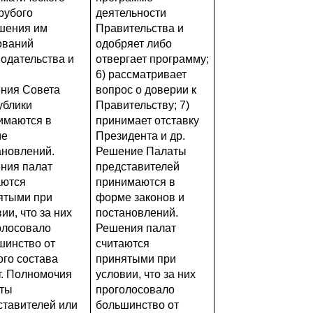
рубого
деятельности
шения им
Правительства и
ований
одобряет либо
нодательства и
отвергает программу;
6) рассматривает
ния Совета
вопрос о доверии к
ублики
Правительству; 7)
имаются в
принимает отставку
ме
Президента и др.
ановлений.
Решение Палаты
ния палат
представителей
аются
принимаются в
ятыми при
форме законов и
ии, что за них
постановлений.
олосовало
Решения палат
шинство от
считаются
ого состава
принятыми при
т. Полномочия
условии, что за них
ты
проголосовало
ставителей или
большинство от