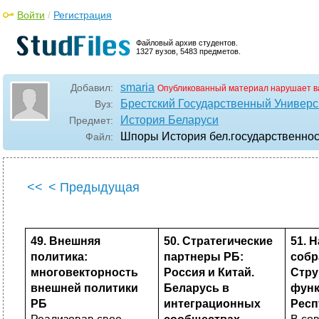
Войти
/
Регистрация
Файловый архив студентов.
1327 вузов, 5483 предметов.
smaria
Добавил:
Опубликованный материал нарушает в
Брестский Государственный Универси
Вуз:
История Беларуси
Предмет:
Шпоры История бел.государственно
Файл:
<<
< Предыдущая
49. Внешняя
50. Стратегические
51. 
политика:
партнеры РБ:
собр
многовекторность
Россия и Китай.
Стру
внешней политики
Беларусь в
функ
РБ
интеграционных
Респ