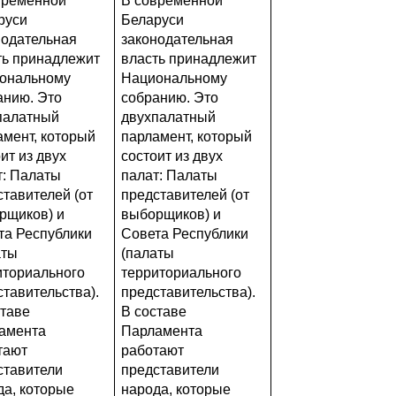
временной
В современной
руси
Беларуси
нодательная
законодательная
ть принадлежит
власть принадлежит
ональному
Национальному
анию. Это
собранию. Это
палатный
двухпалатный
амент, который
парламент, который
ит из двух
состоит из двух
т: Палаты
палат: Палаты
ставителей (от
представителей (от
рщиков) и
выборщиков) и
та Республики
Совета Республики
аты
(палаты
иториального
территориального
тавительства).
представительства).
ставе
В составе
амента
Парламента
тают
работают
ставители
представители
да, которые
народа, которые