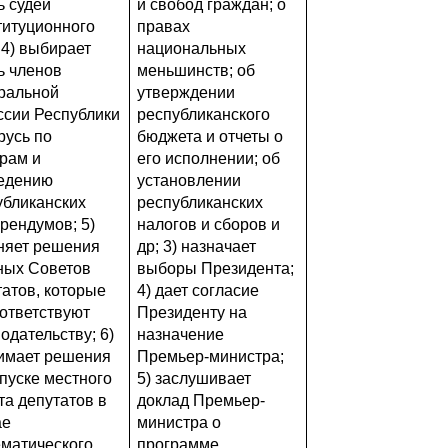
ь судей
и свобод граждан; о
титуционного
правах
 4) выбирает
национальных
ь членов
меньшинств; об
ральной
утверждении
ссии Республики
республиканского
русь по
бюджета и отчеты о
рам и
его исполнении; об
едению
установлении
убликанских
республиканских
рендумов; 5)
налогов и сборов и
няет решения
др; 3) назначает
ных Советов
выборы Президента;
татов, которые
4) дает согласие
оответствуют
Президенту на
одательству; 6)
назначение
имает решения
Премьер-министра;
пуске местного
5) заслушивает
та депутатов в
доклад Премьер-
ае
министра о
ематического
программе