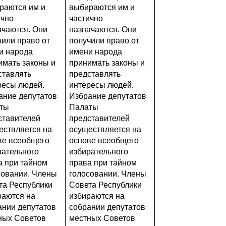
раются им и
выбираются им и
ично
частично
ачаются. Они
назначаются. Они
чили право от
получили право от
и народа
имени народа
имать законы и
принимать законы и
ставлять
представлять
ресы людей.
интересы людей.
ание депутатов
Избрание депутатов
ты
Палаты
ставителей
представителей
ествляется на
осуществляется на
ве всеобщего
основе всеобщего
рательного
избирательного
а при тайном
права при тайном
совании. Члены
голосовании. Члены
та Республики
Совета Республики
раются на
избираются на
ании депутатов
собрании депутатов
ных Советов
местных Советов