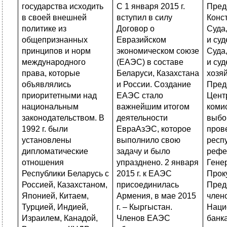
государства исходить
С 1 января 2015 г.
Пред
в своей внешней
вступил в силу
Конс
политике из
Договор о
Суда
общепризнанных
Евразийском
и су
принципов и норм
экономическом союзе
Суда
международного
(ЕАЭС) в составе
и су
права, которые
Беларуси, Казахстана
хозя
объявлялись
и России. Создание
Пред
приоритетными над
ЕАЭС стало
Цент
национальным
важнейшим итогом
коми
законодательством. В
деятельности
выбо
1992 г. были
ЕвраАзЭС, которое
пров
установлены
выполнило свою
респ
дипломатические
задачу и было
рефе
отношения
упразднено. 2 января
Гене
Республики Беларусь с
2015 г. к ЕАЭС
Прок
Россией, Казахстаном,
присоединилась
Пред
Японией, Китаем,
Армения, в мае 2015
член
Турцией, Индией,
г. – Кыргыстан.
Наци
Израилем, Канадой,
Членов ЕАЭС
банка