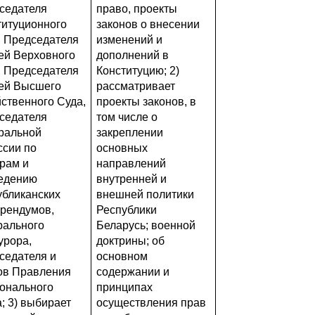
седателя
право, проекты
титуционного
законов о внесении
, Председателя
изменений и
дей Верховного
дополнений в
, Председателя
Конституцию; 2)
дей Высшего
рассматривает
йственного Суда,
проекты законов, в
седателя
том числе о
ральной
закреплении
ссии по
основных
рам и
направлений
едению
внутренней и
убликанских
внешней политики
рендумов,
Республики
рального
Беларусь; военной
урора,
доктрины; об
седателя и
основном
ов Правления
содержании и
онального
принципах
; 3) выбирает
осуществления прав