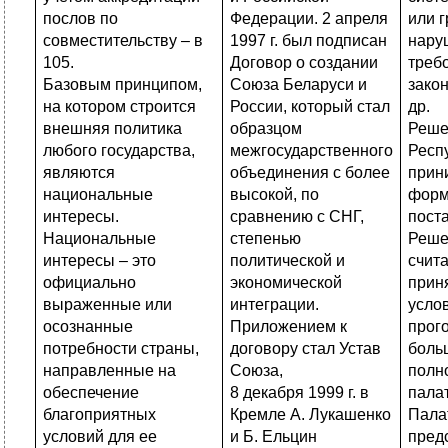
послов по
Федерации. 2 апреля
или г
совместительству – в
1997 г. был подписан
нару
105.
Договор о создании
треб
Базовым принципом,
Союза Беларуси и
зако
на котором строится
России, который стал
др.
внешняя политика
образцом
Реше
любого государства,
межгосударственного
Респ
являются
объединения с более
прин
национальные
высокой, по
фор
интересы.
сравнению с СНГ,
пост
Национальные
степенью
Реше
интересы – это
политической и
счит
официально
экономической
прин
выраженные или
интеграции.
услов
осознанные
Приложением к
прог
потребности страны,
договору стал Устав
боль
направленные на
Союза,
полн
обеспечение
8 декабря 1999 г. в
пала
благоприятных
Кремле А. Лукашенко
Пала
условий для ее
и Б. Ельцин
пред