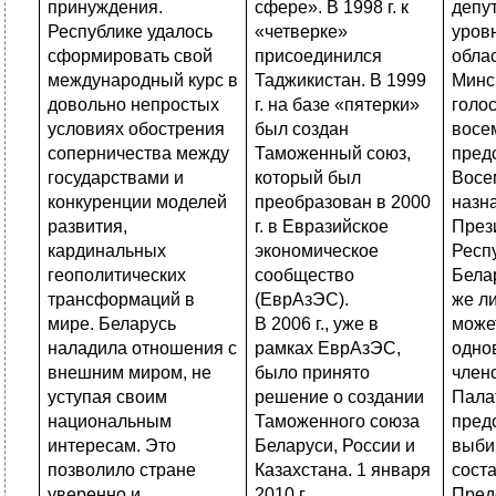
принуждения.
сфере». В 1998 г. к
депу
Республике удалось
«четверке»
уров
сформировать свой
присоединился
облас
международный курс в
Таджикистан. В 1999
Минс
довольно непростых
г. на базе «пятерки»
голо
условиях обострения
был создан
восе
соперничества между
Таможенный союз,
пред
государствами и
который был
Восе
конкуренции моделей
преобразован в 2000
назн
развития,
г. в Евразийское
През
кардинальных
экономическое
Респ
геополитических
сообщество
Белар
трансформаций в
(ЕврАзЭС).
же л
мире. Беларусь
В 2006 г., уже в
може
наладила отношения с
рамках ЕврАзЭС,
одно
внешним миром, не
было принято
члено
уступая своим
решение о создании
Пала
национальным
Таможенного союза
пред
интересам. Это
Беларуси, России и
выби
позволило стране
Казахстана. 1 января
сост
уверенно и
2010 г.
Пред