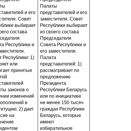
ты
Палаты
ставителей и его
представителей и его
стителя. Совет
заместителя. Совет
ублики выбирает
Республики выбирает
оего состава
из своего состава
седателя
Председателя
та Республики и
Совета Республики и
аместителя.
его заместителя.
 Республики: 1)
Палата
ряет или
представителей: 1)
ргает принятые
рассматривает по
той
предложению
ставителей
Президента
кты законов о
Республики Беларусь
ении изменений
или по инициативе
дополнений в
не менее 150 тысяч
итуцию; 2) дает
граждан Республики
асие на
Беларусь, которые
ачение
имеют
идентом
избирательное