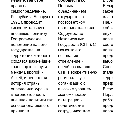
Реализовав свое
сообществах
В со
право на
Первым
Бела
самоопределение,
объединением
зако
Республика Беларусь с
государств на
влас
1991 г. проводит
постсоветском
Наци
самостоятельную
пространстве стало
собр
внешнюю политику.
Содружество
двух
Географическое
Независимых
парл
положение нашего
Государств (СНГ). С
состо
государства, на
момента его
пала
территории которого
основания
пред
сходятся важнейшие
стремление к
выбо
транспортные пути
преобразованию
Сове
между Европой и
СНГ в эффективную
(пал
Азией, и непростая
региональную
терр
история страны,
организацию с
предс
определили курс на
высоким уровнем
В со
многовекторность
экономической
Парл
внешней политики как
интеграции и
рабо
основополагающего
политическим
пред
принципа
сотрудничеством
наро