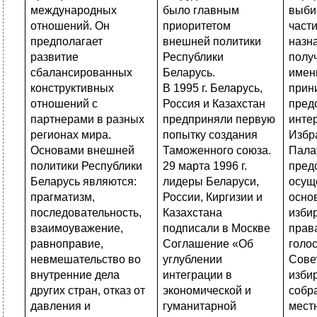
международных
было главным
выби
отношений. Он
приоритетом
част
предполагает
внешней политики
назн
развитие
Республики
полу
сбалансированных
Беларусь.
имен
конструктивных
В 1995 г. Беларусь,
прин
отношений с
Россия и Казахстан
пред
партнерами в разных
предприняли первую
инте
регионах мира.
попытку создания
Избр
Основами внешней
Таможенного союза.
Пала
политики Республики
29 марта 1996 г.
пред
Беларусь являются:
лидеры Беларуси,
осущ
прагматизм,
России, Киргизии и
осно
последовательность,
Казахстана
изби
взаимоуважение,
подписали в Москве
прав
равноправие,
Соглашение «Об
голо
невмешательство во
углублении
Сове
внутренние дела
интеграции в
изби
других стран, отказ от
экономической и
собр
давления и
гуманитарной
мест