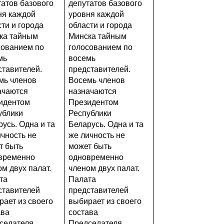
татов базового
депутатов базового
ня каждой
уровня каждой
ти и города
области и города
ка тайным
Минска тайным
сованием по
голосованием по
мь
восемь
ставителей.
представителей.
мь членов
Восемь членов
ачаются
назначаются
идентом
Президентом
ублики
Республики
усь. Одна и та
Беларусь. Одна и та
ичность не
же личность не
т быть
может быть
временно
одновременно
м двух палат.
членом двух палат.
та
Палата
ставителей
представителей
рает из своего
выбирает из своего
ава
состава
седателя
Председателя