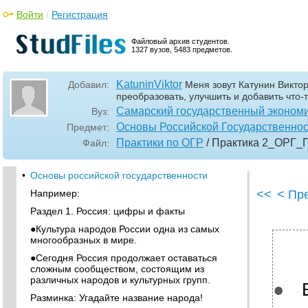
Войти
/
Регистрация
Файловый архив студентов.
1327 вузов, 5483 предметов.
KatuninViktor
Добавил:
Меня зовут Катунин Викто
преобразовать, улучшить и добавить что-т
Самарский государственный экономи
Вуз:
Основы Российской Государственно
Предмет:
Практики по ОГР
/ Практика 2_ОРГ_
Файл:
•
Основы российской государственности
Например:
<<
< Пр
Раздел 1. Россия: цифры и факты
●Культура народов России одна из самых
многообразных в мире.
●Сегодня Россия продолжает оставаться
сложным сообществом, состоящим из
различных народов и культурных групп.
●
Разминка: Угадайте название народа!