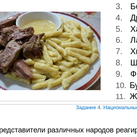
3.
Б
4.
Д
5.
Х
6.
Л
7.
Х
8.
Ш
9.
Ф
10.
Б
Ж
11.
Задание 4. Национальны
редставители различных народов реагир