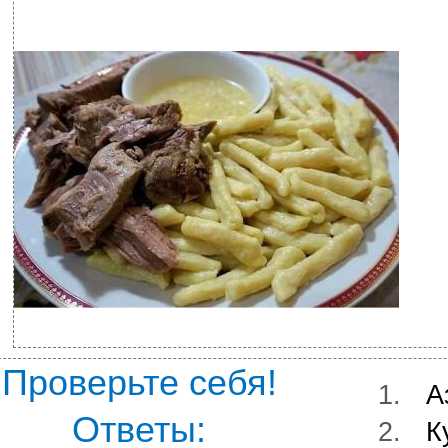
Проверьте себя!
1.
А
Ответы:
2.
К