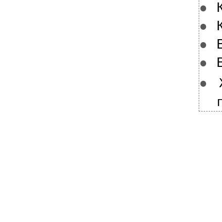
●
●
●
●
●