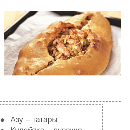
●
Азу – татары