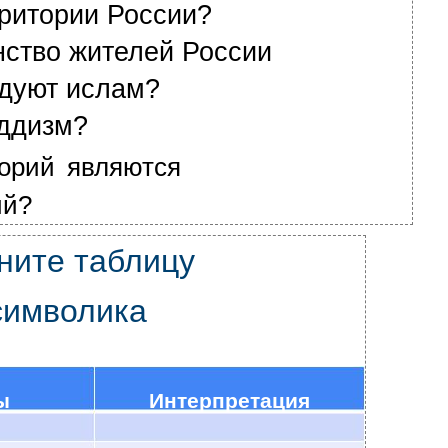
рритории России?
ство жителей России
едуют ислам?
уддизм?
орий являются
ий?
ните таблицу
символика
ы
Интерпретация