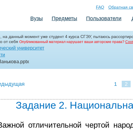
FAQ
Обратная св
Вузы
Предметы
Пользователи
р, на данный момент уже студент 4 курса СГЭУ, пытаюсь рассортир
о от себя
Опубликованный материал нарушает ваши авторские права?
Соо
ческий университет
сти
Панькова
.pptx
едыдущая
1
2
Задание 2. Национальна
Важной отличительной чертой народ