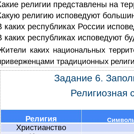
Какие религии представлены на те
Какую религию исповедуют большин
В каких республиках России испов
В каких республиках исповедуют б
Жители каких национальных террит
приверженцами традиционных религ
Задание 6. Запол
Религиозная 
Религия
Символ
Христианство