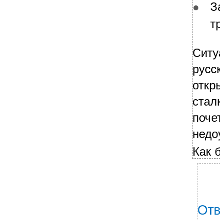
З
●
т
Ситу
русс
откр
стал
поче
недо
Как 
Отв