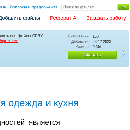
язь
Вопросы и предложения
Добавить файлы
Реферат AI
Заказать работу
овать все файлы СГЭУ,
Скачиваний:
158
бщите нам.
Добавлен:
28.12.2023
Размер:
9 Мб
☆
Скачать
я одежда и кухня
ностей является