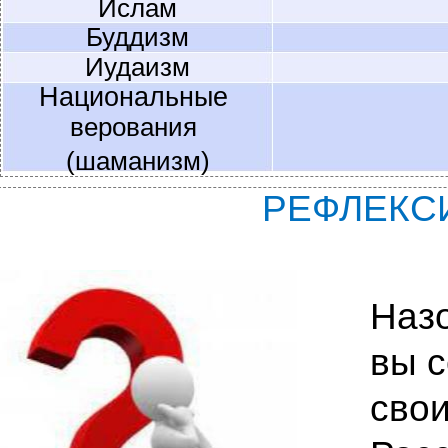
Ислам
Буддизм
Иудаизм
Национальные
верования
(шаманизм)
РЕФЛЕКС
Назо
вы с
свои