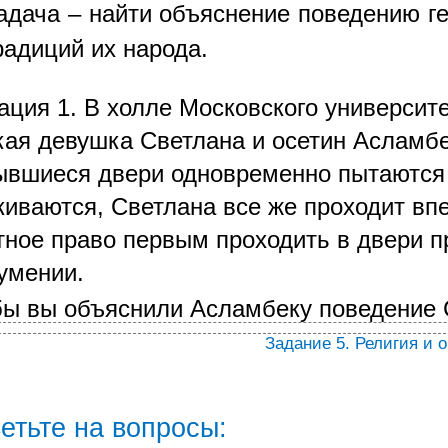
адача – найти объяснение поведению ге
радиций их народа.
ация 1. В холле Московского университ
кая девушка Светлана и осетин Асламбе
ывшиеся двери одновременно пытаются 
киваются, Светлана все же проходит впе
тное право первым проходить в двери п
умении.
бы вы объяснили Асламбеку поведение
Задание 5. Религия и 
етьте на вопросы: