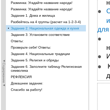
н
Разминка: Угадайте название народа!
Разминка: Угадайте название народа!
●
С
Задание 1. Дома и жилища
Разбейтесь на 4 группы (расчет на 1-2-3-4)
для
•
Задание 2. Национальная одежда и кухня
Задание 3. Установите соответствие
●
Ответы:
н
Проверьте себя! Ответы:
Задание 4. Национальные традиции
●
И
Задание 5. Религия и обряды
◄Содержание◄
●
Задание 6. Заполните таблицу Религиозная
символика
д
РЕФЛЕКСИЯ
Домашнее задание:
Спасибо за работу!