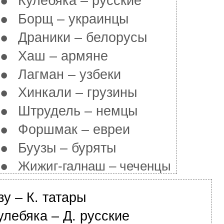
●
Кулебяка – русские
●
Борщ – украинцы
●
Драники – белорусы
●
Хаш – армяне
●
Лагман – узбеки
●
Хинкали – грузины
●
Штрудель – немцы
●
Форшмак – евреи
●
Буузы – буряты
●
Жижиг-галнаш – чеченцы
зу – К. татары
улебяка – Д. русские