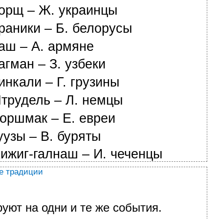
орщ – Ж. украинцы
раники – Б. белорусы
аш – А. армяне
агман – З. узбеки
инкали – Г. грузины
трудель – Л. немцы
оршмак – Е. евреи
уузы – В. буряты
ижиг-галнаш
– И. чеченцы
е традиции
уют на одни и те же события.