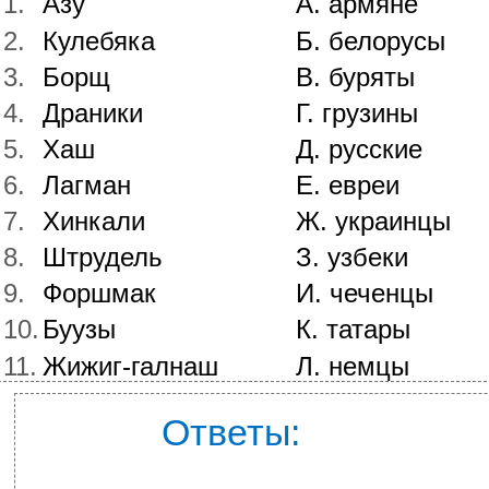
1.
Азу
А. армяне
2.
Кулебяка
Б. белорусы
3.
Борщ
В. буряты
4.
Драники
Г. грузины
5.
Хаш
Д. русские
6.
Лагман
Е. евреи
7.
Хинкали
Ж. украинцы
8.
Штрудель
З. узбеки
9.
Форшмак
И. чеченцы
10.
Буузы
К. татары
11.
Жижиг-галнаш
Л. немцы
Ответы: