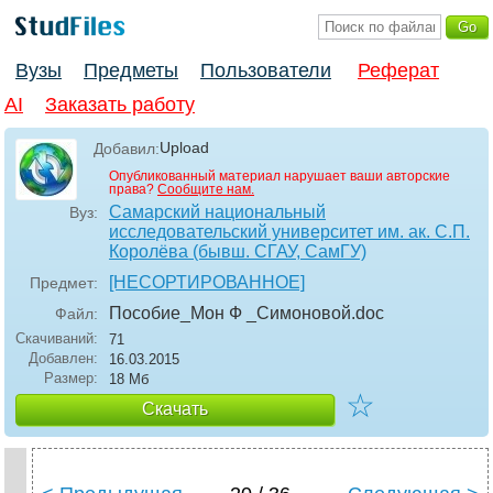
Вузы
Предметы
Пользователи
Реферат
AI
Заказать работу
Upload
Добавил:
Опубликованный материал нарушает ваши авторские
права?
Сообщите нам.
Самарский национальный
Вуз:
исследовательский университет им. ак. С.П.
Королёва (бывш. СГАУ, СамГУ)
[НЕСОРТИРОВАННОЕ]
Предмет:
Пособие_Мон Ф _Симоновой
.doc
Файл:
Скачиваний:
71
Добавлен:
16.03.2015
Размер:
18 Мб
☆
Скачать