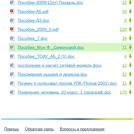
Пособие-2009(12пт) Паскаль.doc
15
Пособие-A5.pdf
26
Пособие-ДЗ.doc
0
Пособие_2009_0.pdf
228
Пособие_7.doc
34
Пособие_Мон Ф _Симоновой.doc
71
Пособие_ТОАУ_A5_2 (1).doc
4
построение и расчет сетевой модели.docx
12
Похождения рыцаря и дракона.doc
32
Почему я голосовал против УПК (Попов-2001).doc
11
Появление человека. 10 класс. 1 параграф.doc
170
Помощь
Обратная связь
Вопросы и предложения