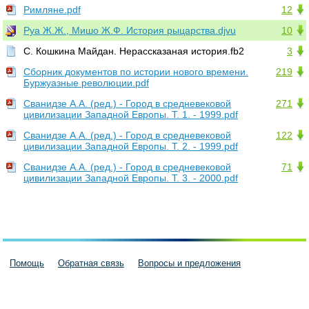
Римляне.pdf
12
Руа Ж.Ж., Мишо Ж.Ф. История рыцарства.djvu
10
С. Кошкина Майдан. Нерассказаная история.fb2
3
Сборник документов по истории нового времени.
219
Буржуазные революции.pdf
Сванидзе А.А. (ред.) - Город в средневековой
271
цивилизации Западной Европы. Т. 1. - 1999.pdf
Сванидзе А.А. (ред.) - Город в средневековой
122
цивилизации Западной Европы. Т. 2. - 1999.pdf
Сванидзе А.А. (ред.) - Город в средневековой
71
цивилизации Западной Европы. Т. 3. - 2000.pdf
Помощь
Обратная связь
Вопросы и предложения
Пользовательское соглашение
Политика конфиденциальности