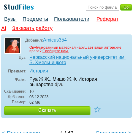
Вузы
Предметы
Пользователи
Реферат
AI
Заказать работу
Amicus354
Добавил:
Опубликованный материал нарушает ваши авторские
права?
Сообщите нам.
Черкасский национальный университет им.
Вуз:
Б. Хмельницкого
История
Предмет:
Руа Ж.Ж., Мишо Ж.Ф. История
Файл:
рыцарства
.djvu
Скачиваний:
10
Добавлен:
05.12.2023
Размер:
62 Мб
☆
Скачать