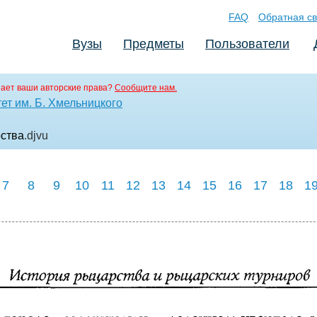
FAQ
Обратная св
Вузы
Предметы
Пользователи
ает ваши авторские права?
Сообщите нам.
ет им. Б. Хмельницкого
рства
.djvu
7
8
9
10
11
12
13
14
15
16
17
18
1