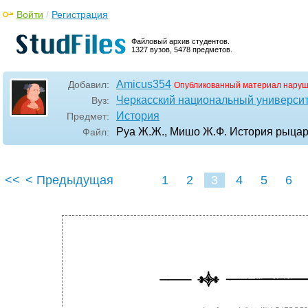
Войти
/
Регистрация
Файловый архив студентов.
1327 вузов, 5478 предметов.
Amicus354
Добавил:
Опубликованный материал наруш
Черкасский национальный университ
Вуз:
История
Предмет:
Руа Ж.Ж., Мишо Ж.Ф. История рыца
Файл:
<<
< Предыдущая
1
2
3
4
5
6