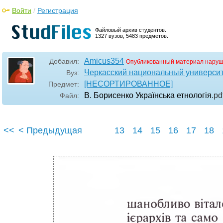
Войти
/
Регистрация
Файловый архив студентов.
1327 вузов, 5483 предметов.
Amicus354
Добавил:
Опубликованный материал наруш
Черкасский национальный университ
Вуз:
[НЕСОРТИРОВАННОЕ]
Предмет:
В. Борисенко Українська етнологія
.pd
Файл:
<<
< Предыдущая
13
14
15
16
17
18