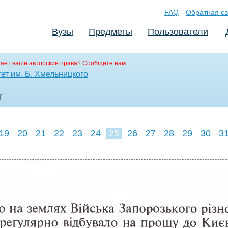
FAQ
Обратная св
Вузы
Предметы
Пользователи
ает ваши авторские права?
Сообщите нам.
ет им. Б. Хмельницкого
f
19
20
21
22
23
24
25
26
27
28
29
30
3