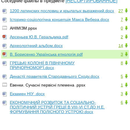
Соседние файлы в предмете
[НЕСОРТИРОВАННОЕ]
1200 латинских пословиц и крылатых выражений.docx
27
Історико-соціологічна концепція Макса Вебера.docx
7
АНІМІЗМ.ppsx
0
Арсеньев Ю.В. Геральдика.pdf
2
Археологічний альбом.docx
14
В. Борисенко Українська етнологія.pdf
3
ГРЕЦЬКІ КОЛОНІЇ В ПІВНІЧНОМУ
8
ПРИЧОРНОМОР’Ї.docx
Династії правителів Стародавнього Сходу.docx
5
Евенки. Сучасні первісні племена .ppsx
1
Екзамен НІУ .docx
3
ЕКОНОМІЧНИЙ РОЗВИТОК ТА СОЦІАЛЬНО-
6
ПОЛІТИЧНИЙ УСТРІЙ ГРЕЦІЇ В VIII-VI СТ.ДО Н.Е.
ФОРМУВАННЯ ПОЛІСНОГО УСТРОЮ.docx