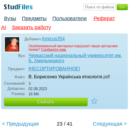
Вузы
Предметы
Пользователи
Реферат
AI
Заказать работу
Amicus354
Добавил:
Опубликованный материал нарушает ваши авторские
права?
Сообщите нам.
Черкасский национальный университет им.
Вуз:
Б. Хмельницкого
[НЕСОРТИРОВАННОЕ]
Предмет:
В. Борисенко Українська етнологія
.pdf
Файл:
Скачиваний:
3
Добавлен:
02.08.2023
Размер:
16 Мб
☆
Скачать
< Предыдущая
23 / 41
Следующая >