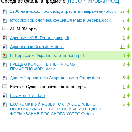
Соседние файлы в предмете
[НЕСОРТИРОВАННОЕ]
1200 латинских пословиц и крылатых выражений.docx
27
Історико-соціологічна концепція Макса Вебера.docx
7
АНІМІЗМ.ppsx
0
Арсеньев Ю.В. Геральдика.pdf
2
Археологічний альбом.docx
14
В. Борисенко Українська етнологія.pdf
3
ГРЕЦЬКІ КОЛОНІЇ В ПІВНІЧНОМУ
8
ПРИЧОРНОМОР’Ї.docx
Династії правителів Стародавнього Сходу.docx
5
Евенки. Сучасні первісні племена .ppsx
1
Екзамен НІУ .docx
3
ЕКОНОМІЧНИЙ РОЗВИТОК ТА СОЦІАЛЬНО-
6
ПОЛІТИЧНИЙ УСТРІЙ ГРЕЦІЇ В VIII-VI СТ.ДО Н.Е.
ФОРМУВАННЯ ПОЛІСНОГО УСТРОЮ.docx