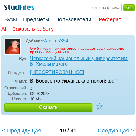
Вузы
Предметы
Пользователи
Реферат
AI
Заказать работу
Amicus354
Добавил:
Опубликованный материал нарушает ваши авторские
права?
Сообщите нам.
Черкасский национальный университет им.
Вуз:
Б. Хмельницкого
[НЕСОРТИРОВАННОЕ]
Предмет:
В. Борисенко Українська етнологія
.pdf
Файл:
Скачиваний:
3
Добавлен:
02.08.2023
Размер:
16 Мб
☆
Скачать
< Предыдущая
19 / 41
Следующая >