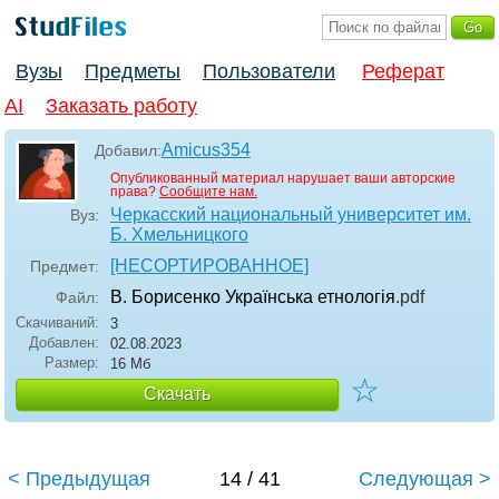
Вузы
Предметы
Пользователи
Реферат
AI
Заказать работу
Amicus354
Добавил:
Опубликованный материал нарушает ваши авторские
права?
Сообщите нам.
Черкасский национальный университет им.
Вуз:
Б. Хмельницкого
[НЕСОРТИРОВАННОЕ]
Предмет:
В. Борисенко Українська етнологія
.pdf
Файл:
Скачиваний:
3
Добавлен:
02.08.2023
Размер:
16 Мб
☆
Скачать
< Предыдущая
14 / 41
Следующая >