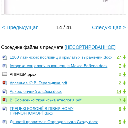
< Предыдущая
14 / 41
Следующая >
Соседние файлы в предмете
[НЕСОРТИРОВАННОЕ]
1200 латинских пословиц и крылатых выражений.docx
27
Історико-соціологічна концепція Макса Вебера.docx
7
АНІМІЗМ.ppsx
0
Арсеньев Ю.В. Геральдика.pdf
2
Археологічний альбом.docx
14
В. Борисенко Українська етнологія.pdf
3
ГРЕЦЬКІ КОЛОНІЇ В ПІВНІЧНОМУ
8
ПРИЧОРНОМОР’Ї.docx
Династії правителів Стародавнього Сходу.docx
5