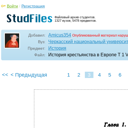
Войти
/
Регистрация
Файловый архив студентов.
1327 вузов, 5478 предметов.
Amicus354
Добавил:
Опубликованный материал наруш
Черкасский национальный университ
Вуз:
История
Предмет:
История крестьянства в Европе Т 1 V
Файл:
<<
< Предыдущая
1
2
3
4
5
6