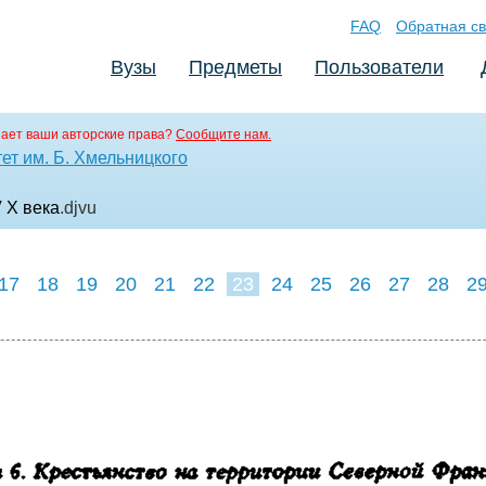
FAQ
Обратная св
Вузы
Предметы
Пользователи
ает ваши авторские права?
Сообщите нам.
ет им. Б. Хмельницкого
 X века
.djvu
17
18
19
20
21
22
23
24
25
26
27
28
2