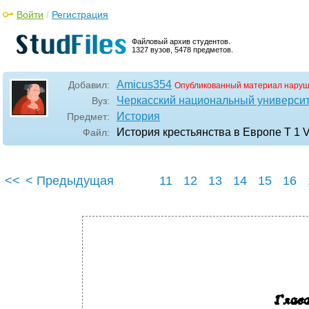
Войти
/
Регистрация
Файловый архив студентов.
1327 вузов, 5478 предметов.
Amicus354
Добавил:
Опубликованный материал наруш
Черкасский национальный университ
Вуз:
История
Предмет:
История крестьянства в Европе Т 1 V
Файл:
<<
< Предыдущая
11
12
13
14
15
16