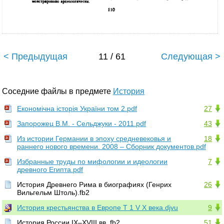
< Предыдущая
11 / 61
Следующая >
Соседние файлы в предмете
История
Економічна історія України том 2.pdf
27
Запорожец В.М. - Сельджуки - 2011.pdf
43
Из истории Германии в эпоху средневековья и
18
раннего нового времени. 2008 – Сборник документов.pdf
Избранные труды по мифологии и идеологии
7
древного Египта.pdf
История Древнего Рима в биографиях (Генрих
26
Вильгельм Штоль).fb2
История крестьянства в Европе Т 1 V X века.djvu
9
История России IX–XVIII вв..fb2
51