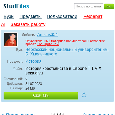
Вузы
Предметы
Пользователи
Реферат
AI
Заказать работу
Amicus354
Добавил:
Опубликованный материал нарушает ваши авторские
права?
Сообщите нам.
Черкасский национальный университет им.
Вуз:
Б. Хмельницкого
История
Предмет:
История крестьянства в Европе Т 1 V X
Файл:
века
.djvu
Скачиваний:
9
Добавлен:
31.07.2023
Размер:
24 Мб
☆
Скачать