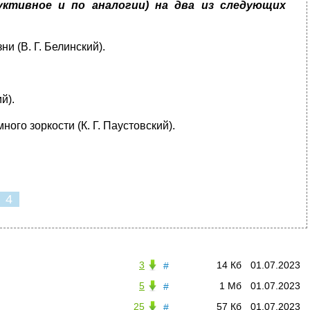
уктивное и по аналогии) на два из следующих
и (В. Г. Белинский).
й).
ного зоркости (К. Г. Паустовский).
4
3
14 Кб
01.07.2023
#
5
1 Мб
01.07.2023
#
25
57 Кб
01.07.2023
#