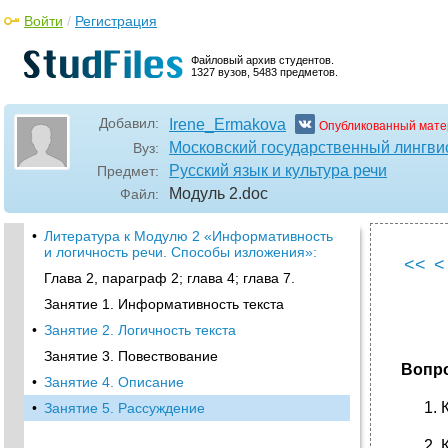
Войти
/
Регистрация
Файловый архив студентов.
1327 вузов, 5483 предметов.
Добавил:
Irene_Ermakova
Опубликованный мате
Московский государственный лингви
Вуз:
Русский язык и культура речи
Предмет:
Модуль 2
.doc
Файл:
•
Литература к Модулю 2 «Информативность
и логичность речи. Способы изложения»:
<<
<
Глава 2, параграф 2; глава 4; глава 7.
Занятие 1. Информативность текста
•
Занятие 2. Логичность текста
Занятие 3. Повествование
Вопр
•
Занятие 4. Описание
•
Занятие 5. Рассуждение