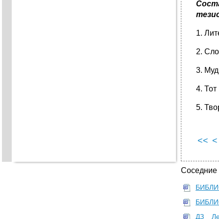
Сост
тезис
1. Лит
2. Сл
3. Муд
4. Тот
5. Тво
<<
<
Соседние
БИБЛИ
БИБЛИ
ДЗ _ Л