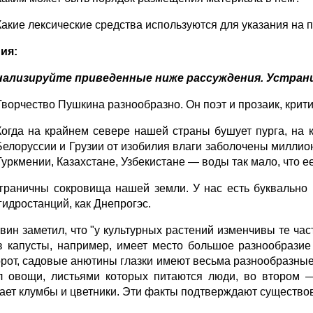
Какие лексические средства используются для указания на
ия:
ализируйте приведенные ниже рассуждения. Устран
Творчество Пушкина разнообразно. Он поэт и прозаик, крити
Когда на крайнем севере нашей страны бушует пурга, на
Белоруссии и Грузии от изобилия влаги заболочены миллион
Туркмении, Казахстане, Узбекистане — воды так мало, что е
зграничны сокровища нашей земли. У нас есть буквально
гидростанций, как Днепрогэс.
рвин заметил, что "у культурных растений изменчивы те ча
в капусты, например, имеет место большое разнообразие
рот, садовые анютины глазки имеют весьма разнообразные
л овощи, листьями которых питаются люди, во втором —
ает клумбы и цветники. Эти факты подтверждают существов