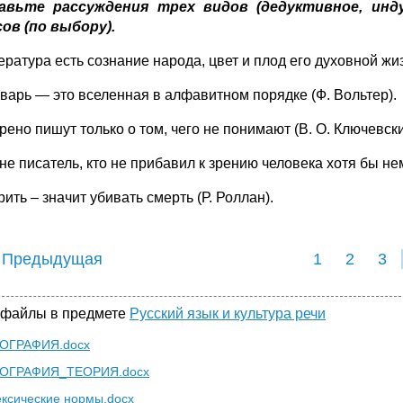
авьте рассуждения трех видов (дедуктивное, инд
ов (по выбору).
ература есть сознание народа, цвет и плод его духовной жизн
оварь — это вселенная в алфавитном порядке (Ф. Вольтер).
рено пишут только о том, чего не понимают (В. О. Ключевски
 не писатель, кто не прибавил к зрению человека хотя бы нем
рить – значит убивать смерть (Р. Роллан).
 Предыдущая
1
2
3
 файлы в предмете
Русский язык и культура речи
ОГРАФИЯ.docx
ОГРАФИЯ_ТЕОРИЯ.docx
ексические нормы.docx