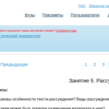
FAQ
Обратная св
Вузы
Предметы
Пользователи
риал нарушает ваши авторские права?
Сообщите нам.
стический университет
 Предыдущая
1
2
3
Занятие 5. Рас
осы:
Каковы особенности текста-рассуждения? Виды рассуждени
Каким может быть порядок размещения материала в нем?