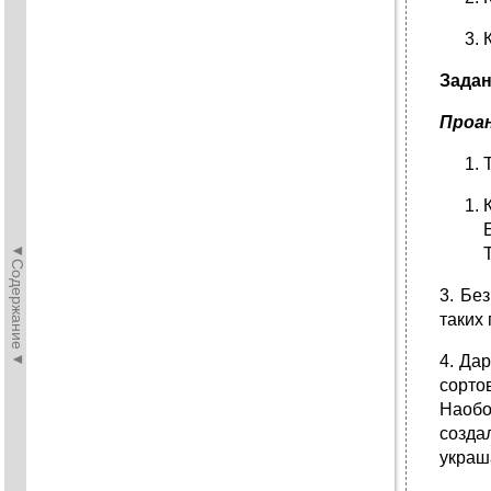
Задан
Проан
◄Содержание◄
3. Бе
таких 
4. Да
сорто
Наобо
созда
украш