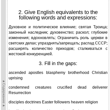
2. Give English equivalents to the
following words and expressions:
Духовное и политическое влияние; святая Троица;
законный наследник; духовенство; раскол; глубокие
изменения; вдохновлять; Ограничить роль церкви в
светских делах; упразднять/запрещать; распад СССР;
расширять количество приходов; сталкиваться с
жестокой конкуренцией.
3. Fill in the gaps:
ascended apostles blasphemy brotherhood Christian
uprising
►Содержание►
condemned creatures crucified dead deliverer
Resurrection
disciples doctrines Easter followers heaven religion