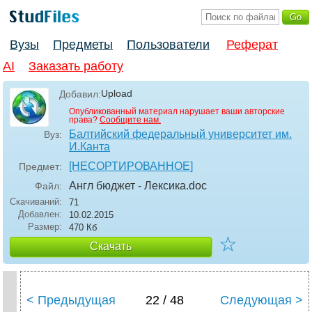
Вузы
Предметы
Пользователи
Реферат
AI
Заказать работу
Upload
Добавил:
Опубликованный материал нарушает ваши авторские
права?
Сообщите нам.
Балтийский федеральный университет им.
Вуз:
И.Канта
[НЕСОРТИРОВАННОЕ]
Предмет:
Англ бюджет - Лексика
.doc
Файл:
Скачиваний:
71
Добавлен:
10.02.2015
Размер:
470 Кб
☆
Скачать
< Предыдущая
22 / 48
Следующая >