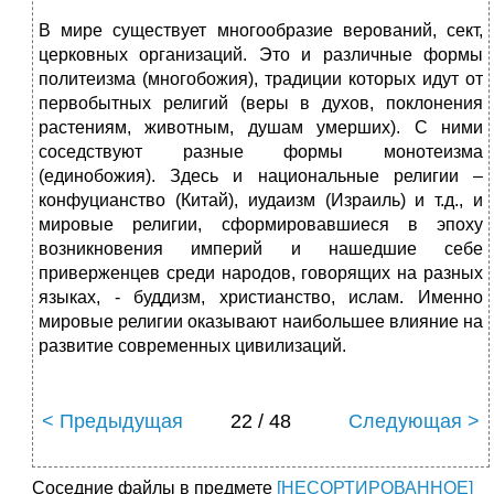
В мире существует многообразие верований, сект,
церковных организаций. Это и различные формы
политеизма (многобожия), традиции которых идут от
первобытных религий (веры в духов, поклонения
растениям, животным, душам умерших). С ними
соседствуют разные формы монотеизма
(единобожия). Здесь и национальные религии –
конфуцианство (Китай), иудаизм (Израиль) и т.д., и
мировые религии, сформировавшиеся в эпоху
возникновения империй и нашедшие себе
приверженцев среди народов, говорящих на разных
языках, - буддизм, христианство, ислам. Именно
мировые религии оказывают наибольшее влияние на
развитие современных цивилизаций.
< Предыдущая
22 / 48
Следующая >
Соседние файлы в предмете
[НЕСОРТИРОВАННОЕ]