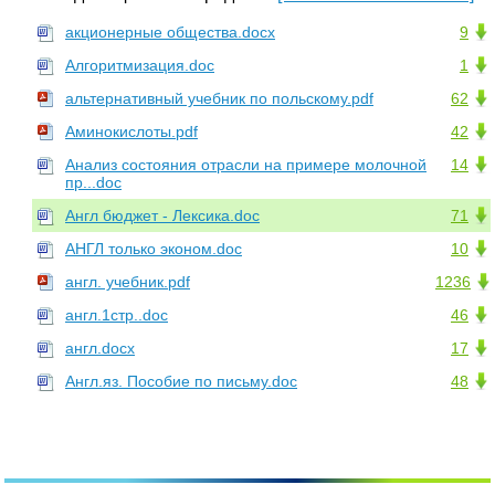
акционерные общества.docx
9
Алгоритмизация.doc
1
альтернативный учебник по польскому.pdf
62
Аминокислоты.pdf
42
Анализ состояния отрасли на примере молочной
14
пр...doc
Англ бюджет - Лексика.doc
71
АНГЛ только эконом.doc
10
англ. учебник.pdf
1236
англ.1стр..doc
46
англ.docx
17
Англ.яз. Пособие по письму.doc
48