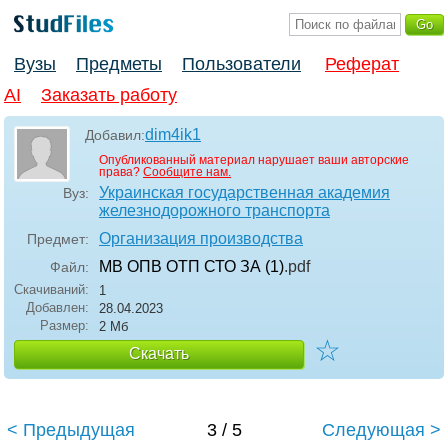
Вузы
Предметы
Пользователи
Реферат
AI
Заказать работу
dim4ik1
Добавил:
Опубликованный материал нарушает ваши авторские
права?
Сообщите нам.
Украинская государственная академия
Вуз:
железнодорожного транспорта
Организация производства
Предмет:
МВ ОПВ ОТП СТО ЗА (1)
.pdf
Файл:
Скачиваний:
1
Добавлен:
28.04.2023
Размер:
2 Мб
☆
Скачать
< Предыдущая
3 / 5
Следующая >