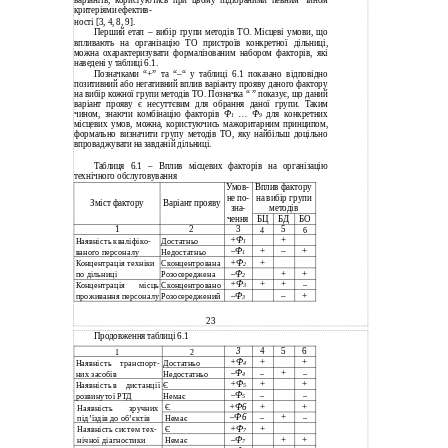
варіантів, користуючись при цьому підібраними певним чином
критеріями ефектив-
ності [3, 4, 8, 9].
Перший етап – вибір групи методів ТО. Місцеві умови, що
впливають на організацію ТО пристроїв конкретної дільниці,
можна охарактеризувати формалізованим набором факторів, які
наведені у таблиці 6.1.
Позначками “+” та “–“ у таблиці 6.1 показано відповідно
позитивний або негативний вплив варіанту прояву даного фактору
на вибір кожної групи методів ТО. Позначка “ ” показує, що даний
варіант прояву є несуттєвим для обрання даної групи. Таким
чином, знаючи комбінацію факторів
Ф
… Ф
для конкретних
1
9
місцевих умов, можна, користуючись мажоритарним принципом,
формально визначити групу методів ТО, яку найбільш доцільно
впроваджувати на завданій дільниці.
Таблиця 6.1 – Вплив місцевих факторів на організацію
технічного обслуговування
Умов-
Вплив фактору
не по-
на вибір групи
Зміст фактору
Варіант прояву
методів
зна-
чення
БЦ
БД
БО
1
2
3
5
4
6
+Ф
+
Достатньо
Наявність кваліфіко-
1
–Ф
+
–
+
ваного персоналу
Недостатньо
1
+Ф
+
Сконцентрована
Концентрація техніки
2
–Ф
+
+
по дільниці
Розосереджена
2
+Ф
+
+
Сконцентровано
–
Концентрація
місць
3
–Ф
–
+
проживання персоналу
Розосереджений
3
23
Продовження таблиці 6.1
3
4
5
6
1
2
+Ф
+
+
Достатньо
Наявність
транспорт-
4
–Ф
+
них засобів
Недостатньо
–
–
4
+Ф
+
+
Є
Наявність в
дистанції
5
–Ф
розвинутої РТД
Немає
–
–
5
+Ф6
+
+
Є
Наявність
зручних
–Ф6
+
під’їздів до об’єктів
Немає
–
–
+Ф
+
Є
Наявність систем тех-
7
–Ф
+
+
нічної діагностики
Немає
7