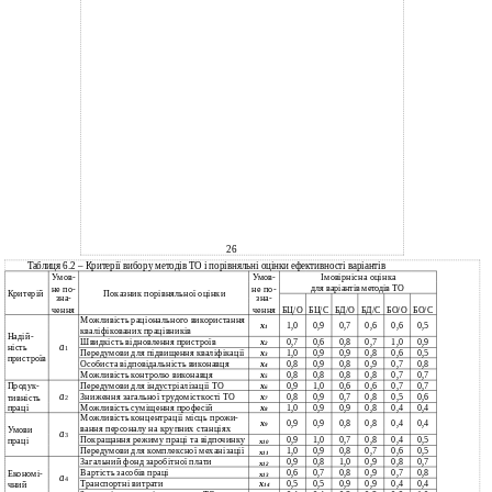
26
Таблиця 6.2 – Критерії вибору методів ТО і порівняльні оцінки ефективності варіантів
Умов-
Умов-
Імовірнісна оцінка
не по-
не по-
для варіантів методів ТО
Критерій
Показник порівняльної оцінки
зна-
зна-
чення
чення
БЦ/О
БЦ/С
БО/О
БО/С
БД/О
БД/С
Можливість раціонального використання
1,0
0,9
0,7
0,6
0,6
0,5
х
1
кваліфікованих працівників
Надій-
Швидкість відновлення пристроїв
0,7
0,6
0,8
0,7
1,0
0,9
х
2
а
ність
1
Передумови для підвищення кваліфікації
1,0
0,9
0,9
0,8
0,6
0,5
х
3
пристроїв
Особиста відповідальність виконавця
0,8
0,9
0,8
0,9
0,7
0,8
х
4
Можливість контролю виконавця
0,8
0,8
0,8
0,8
0,7
0,7
х
5
Передумови для індустріалізації ТО
0,9
1,0
0,6
0,6
0,7
0,7
Продук-
х
6
а
Зниження загальної трудомісткості ТО
0,8
0,9
0,7
0,8
0,5
0,6
тивність
х
2
7
праці
Можливість суміщення професій
1,0
0,9
0,9
0,8
0,4
0,4
х
8
Можливість концентрації місць прожи-
0,9
0,9
0,8
0,8
0,4
0,4
х
9
вання персоналу на крупних станціях
Умови
а
3
Покращання режиму праці та відпочинку
0,9
1,0
0,7
0,8
0,4
0,5
праці
х
10
Передумови для комплексної механізації
1,0
0,9
0,8
0,7
0,6
0,5
х
11
Загальний фонд заробітної плати
0,9
0,8
1,0
0,9
0,8
0,7
х
12
Вартість засобів праці
0,6
0,7
0,8
0,9
0,7
0,8
Економі-
х
13
а
4
Транспортні витрати
х
0,5
0,5
0,9
0,9
0,4
0,4
чний
14