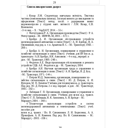
29
Список використаних джерел
Козар Л.М. Студентська навчальна звітність. Текстова
1
частина (пояснювальна записка). Загальні вимоги до викладення та
оформлення [Текст]: метод. посіб. з додержання вимог
нормоконтролю у студент. навч. звітності / Л.М. Козар, Є.В.
Коновалов.
–3-тє вид. – Х. : УкрДАЗТ, 2014. – 55 c.
Фатхутдинов Р. А. Организация производства [Текст] / Р. А.
2
Фатхутдинов.
–М.: ИНФРА-М, 2001. – 672 с.
Брейдо А. И. Организация обслуживания устройств
3
железнодорожной автоматики и связи [Текст] / А. И. Брейдо, В. А.
Овсянников; под ред. к. т. н. Аркатова В. С.
–М.: Транспорт, 1983. –
208 с.
Брейдо А. И. Организация, планирование и управление в
4
хозяйстве сигнализации и связи [Текст]: учебник для ВУЗов
ж.-д.
транспорта / А.И. Брейдо, Н.К. Анисимов. – 4-е изд., перераб. и
доп. –М.: Транспорт, 1989.–248 с.
Федотов А.Е. Индустриализация обслуживания и ремонта
5
устройств СЦБ. А.Е. Федотов и др. - М.: Транспорт, 1984.
Брейдо А.И. Научная организация труда и управление в
6
хозяйстве сигнализации и связи. [Текст] / А. И. Брейдо, В. Д. Буц
–М.: Транспорт, 1971.–144 с.
Петров Ю.Д. Экономика, организация, планирование хо-
7
зяйства сигнализации и связи. [Текст] / Ю. Д. Петров, А. И.
Купоров, М. П. Лопатин Учебник для техникумов ж.-д. транспорта.
Под ред. Ю. Д. Петрова. 2-е изд. перераб. и доп. –М.: Транстпорт,
1981. –302 с.
Лабецкая Г. П. Организация, планирование и управление в
8
хозяйстве сигнализации и связи. Учебник для вузов ж.д. трансп.
[Текст] / Г. П. Лабецкая, Н. К. Анисимов, А. Н. Брендт – М.:
Маршрут, 2004. – 348 с.
Техническая эксплуатация устройств и систем
9
железнодорожной автоматики и телемеханики: [Текст]: учеб.
пособие для
вузов ж.д. трансп. / Вл. В. Сапожников. Л. И. Борисенко, А. А.
Прокофьев. А. И. Каменев. Под ред. Вл. В. Сапожникова. – М.:
Маршрут, –2003. –336 с.
30