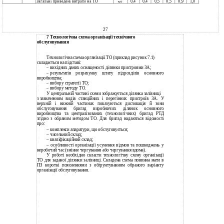
Загальні приведені витрати на ТО
0,4
0,4
0,5
0,5
0,9
1,0
х
15
27
7 Технологічна схема організації технічного
обслуговування
Технологічна схема організації ТО (приклад рисунок 7.1)
складається на підставі:
вихідних даних оснащеності ділянки пристроями ЗА;
–
результатів розрахунку штату підрозділів основного
–
виробництва;
вибору стратегії ТО;
–
вибору методу ТО.
–
У
центральній частині схеми зображується ділянка залізниці
з
зазначенням видів станційних і перегінних пристроїв ЗА. У
верхній і нижній частинах показуються дислокація й зони
обслуговування бригад виробничих ділянок основного
виробництва та централізованих (технологічних) бригад РТД
згідно з обраним методом ТО. Для бригад надаються відомості
про:
– комплекси апаратури, що обслуговується;
– чисельний склад;
– кваліфікаційний склад;
– особливості організації усунення відмов та пошкоджень у
неробочий час (змінне чергування або чергування вдома).
У
роботі необхідно скласти технологічну схему організації
ТО для заданої ділянки залізниці. Складена схема повинна мати в
ПЗ короткі поясненнями з обґрунтуванням обраного варіанту
організації обслуговування.