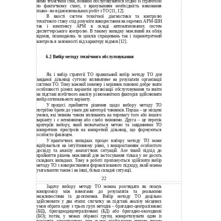
ними технічний стан, повинні обслуговуватися згідно зі стратегією
по фактичному стану, з врахуванням необхідність виконання
плано- во-відновлювальних робіт з ТО [11, 12].
В якості систем технічної діагностики та контролю
технічного стану слід розуміти використання як окремих АРМ-ШН
так і комплексу АРМ в складі автоматизованих систем
диспетчерського контролю. В такому випадку можливий як облік
відмов, пошкоджень та циклів спрацювань так і параметричний
контроль в залежності від характеру відмов [12].
6.2 Вибір методу технічного обслуговування
Як і вибір стратегії ТО правильний вибір методу ТО для
завданої дільниці суттєво впливатиме на результати організації
системи ТО. Тому кожний інженер і керівник повинні добре знати
особливості різних варіантів організації обслуговування та вміти
на підставі всебічного аналізу різноманітних факторів здійснювати
вибір оптимального варіанту.
У
процесі прийняття рішення щодо вибору методу ТО
потрібно брати до уваги дві категорії чинників. Перша – це місцеві
умови, які певним чином впливають на перевагу того або іншого
варіанту і є незмінними або слабо змінними. Друга – це перелік
критеріїв вибору, який визначається метою та завданнями ТО
конкретних пристроїв на конкретній дільниці, що формуються
особисто фахівцем.
У
практичних випадках процес вибору методу ТО може
відбувається на інтуїтивному рівні, з використанням особистого
досвіду та аналізу аналогічних ситуацій. Але такий підхід до
прийняття рішень можливий для застосування тільки у не досить
складних випадках. Тому в роботі пропонується здійснити вибір
методу ТО з використанням формалізованого підходу, який можна
узагальнити також і на інші, більш складні ситуації.
22
Задачу вибору методу ТО можна розглядати як пошук
компромісу між вимогами до результатів та реальними
можливостями їх досягнення. Вибір методу ТО доцільно
здійснювати у два етапи: спочатку на підставі аналізу місцевих
умов обрати одну з трьох груп методів – бригадно-централізовані
(БЦ), бригаднодецентралізовані (БД) або бригадно-околодкові
(БО); потім, у межах обраної групи, конкретизувати один із