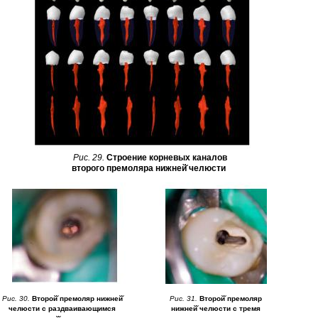
Рис. 29.
Строение корневых каналов
второго премоляра нижней̆ челюсти
Рис. 30.
Второй̆ премоляр нижней̆
Рис. 31.
Второй̆ премоляр
челюсти с раздваивающимся
нижней̆ челюсти с тремя