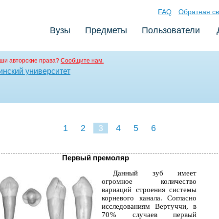
FAQ
Обратная св
Вузы
Предметы
Пользователи
ши авторские права?
Сообщите нам.
инский университет
1
2
3
4
5
6
Первый премоляр
Данный зуб имеет
огромное количество
вариаций строения системы
корневого канала. Согласно
исследованиям Вертуччи, в
70 % случаев первый