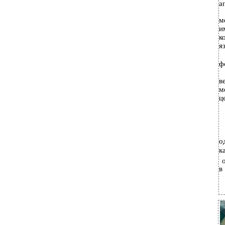
а
м
и
к
я
ф
в
м
ц
о
к
в