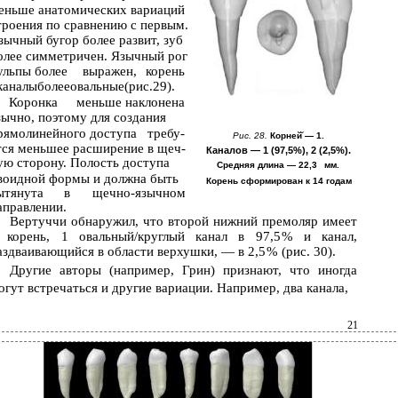
еньше анатомических вариаций
троения по сравнению с первым.
зычный бугор более развит, зуб
олее симметричен. Язычный рог
ульпы более
выражен,
корень
каналыболееовальные(рис.29).
Коронка
меньше наклонена
зычно, поэтому для создания
рямолинейного доступа
требу-
Рис. 28.
Корней̆ — 1.
тся меньшее расширение в щеч-
Каналов — 1 (97,5%), 2 (2,5%).
ую сторону. Полость доступа
Средняя длина — 22,3 мм.
воидной формы и должна быть
Корень сформирован к 14 годам
ытянута
в
щечно-язычном
аправлении.
Вертуччи обнаружил, что второй нижний премоляр имеет
 корень, 1 овальный/круглый канал в 97,5 % и канал,
аздваивающийся в области верхушки, — в 2,5 % (рис. 30).
Другие авторы (например, Грин) признают, что иногда
огут встречаться и другие вариации. Например, два канала,
21