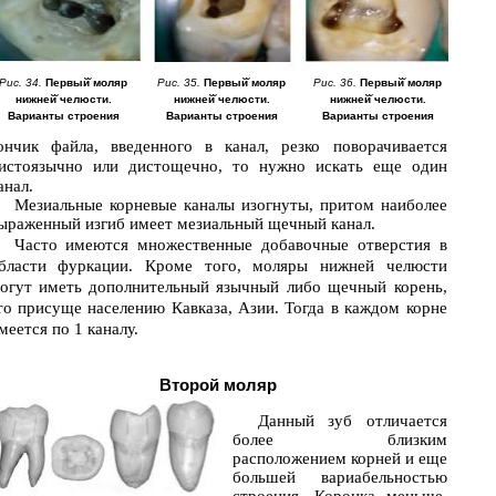
Рис. 34.
Первый̆ моляр
Рис. 35.
Первый̆ моляр
Рис. 36.
Первый̆ моляр
нижней̆ челюсти.
нижней̆ челюсти.
нижней̆ челюсти.
Варианты строения
Варианты строения
Варианты строения
ончик файла, введенного в канал, резко поворачивается
истоязычно или дистощечно, то нужно искать еще один
анал.
Мезиальные корневые каналы изогнуты, притом наиболее
ыраженный изгиб имеет мезиальный щечный канал.
Часто имеются множественные добавочные отверстия в
бласти фуркации. Кроме того, моляры нижней челюсти
огут иметь дополнительный язычный либо щечный корень,
то присуще населению Кавказа, Азии. Тогда в каждом корне
меется по 1 каналу.
Второй моляр
Данный зуб отличается
более близким
расположением корней и еще
большей вариабельностью