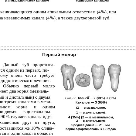
в апикальной̆ части каналом
корневыми каналами
аканчивающихся одним апикальным отверстием (4 %), или
ва независимых канала (4 %), а также двухкорневой зуб.
Первый моляр
Данный
зуб
прорезыва-
тся одним из первых, по-
тому
очень
часто
требует
ндодонтического лечения.
Обычно
первый
моляр
меет два корня (мезиаль-
ый и дистальный) с двумя
Рис. 32.
Корней̆ — 2 (99%), 3 (1%).
ли тремя каналами в мези-
Каналов — 3 (65%)
льном
корне
и
одним
(2 — в мезиальном,
ли двумя — в дистальном.
1 — в дистальном),
 90 % случаев каналы идут
4 (35%) (2 — в мезиальном,
2 — в дистальном).
езависимо
друг
от
друга,
Средняя длина — 21 мм.
 оставшихся же 10 % слива-
Корни сформированы к 10 годам
тся в один канал в области