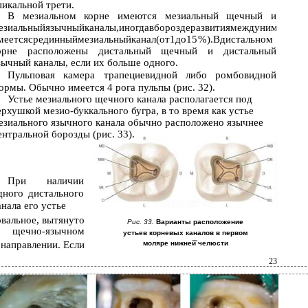
пикальной трети.
В мезиальном корне имеются мезиальный щечный и
езиальныйязычныйканалы,иногдавбороздеразвитиямеждуними
меетсясрединныймезиальныйканал(от1до15 %).Вдистальном
орне расположены дистальный щечный и дистальный
зычный каналы, если их больше одного.
Пульповая камера трапециевидной либо ромбовидной
ормы. Обычно имеется 4 рога пульпы (рис. 32).
Устье мезиального щечного канала располагается под
ерхушкой мезио-буккального бугра, в то время как устье
езиального язычного канала обычно расположено язычнее
ентральной борозды (рис. 33).
При наличии
дного дистального
анала его устье
овальное, вытянуто
Рис. 33.
Варианты расположение
щечно-язычном
устьев корневых каналов в первом
направлении. Если
моляре нижней̆ челюсти
23