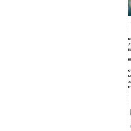
к
д
к
в
о
м
э
и