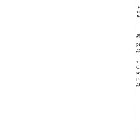
Р
п
ч
20
р
д
т
С
к
р
д