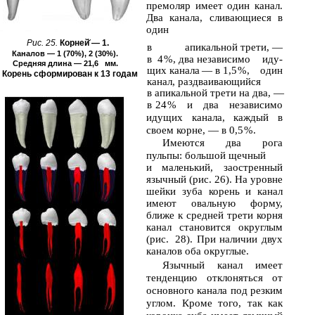
премоляр имеет один канал.
Два канала, сливающиеся в
один
Рис. 25.
Корней̆ — 1.
в
апикальной трети, —
Каналов — 1 (70%), 2 (30%).
в
4 %, два независимо
иду-
Средняя длина — 21,6 мм.
щих канала — в 1,5 %,
один
Корень сформирован к 13 годам
канал, раздваивающийся
в
апикальной трети на два, —
в
24 % и два независимо
идущих канала, каждый в
своем корне, — в 0,5 %.
Имеются два рога
пульпы: большой щечный
и
маленький, заостренный
язычный (рис. 26). На уровне
шейки зуба корень и канал
имеют овальную форму,
ближе к средней трети корня
канал становится округлым
(рис. 28). При наличии двух
каналов оба округлые.
Язычный канал имеет
тенденцию отклоняться от
основного канала под резким
углом. Кроме того, так как