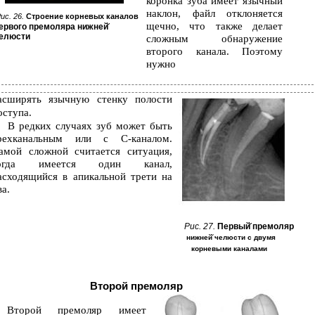
коронка зуба имеет язычный
наклон, файл отклоняется
ис. 26.
Строение корневых каналов
щечно, что также делает
ервого премоляра нижней̆
елюсти
сложным обнаружение
второго канала. Поэтому
нужно
асширять язычную стенку полости
оступа.
В редких случаях зуб может быть
рехканальным или с С-каналом.
амой сложной считается ситуация,
огда имеется один канал,
асходящийся в апикальной трети на
ва.
Рис. 27.
Первый̆ премоляр
нижней̆ челюсти с двумя
корневыми каналами
Второй премоляр
Второй
премоляр
имеет