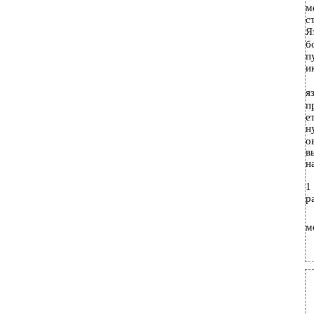
м
с
Я
б
п
и
я
п
е
н
о
в
н
1
р
м