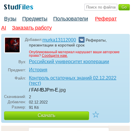
Вузы
Предметы
Пользователи
Реферат
AI
Заказать работу
Добавил:
murka13112000
Рефераты,
презентации в короткий срок
Опубликованный материал нарушает ваши авторские
права?
Сообщите нам.
Российский университет кооперации
Вуз:
История
Предмет:
Контроль остаточных знаний 02.12.2022
Файл:
(тест)
/ FAf-fBJPm-E
.jpg
Скачиваний:
2
Добавлен:
02.12.2022
Размер:
91 Кб
☆
Скачать