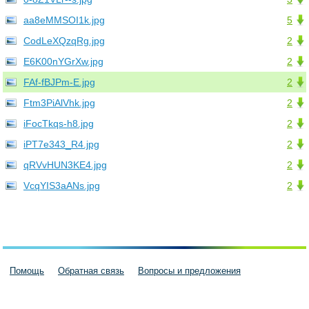
aa8eMMSOI1k.jpg
5
CodLeXQzqRg.jpg
2
E6K00nYGrXw.jpg
2
FAf-fBJPm-E.jpg
2
Ftm3PiAlVhk.jpg
2
iFocTkqs-h8.jpg
2
iPT7e343_R4.jpg
2
qRVvHUN3KE4.jpg
2
VcqYIS3aANs.jpg
2
Помощь
Обратная связь
Вопросы и предложения
Пользовательское соглашение
Политика конфиденциальности