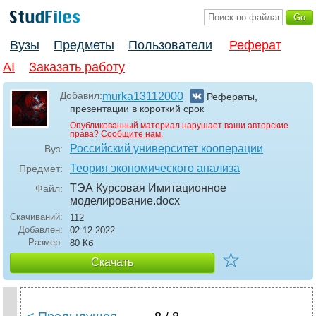
Вузы
Предметы
Пользователи
Реферат
AI
Заказать работу
Добавил:
murka13112000
Рефераты,
презентации в короткий срок
Опубликованный материал нарушает ваши авторские
права?
Сообщите нам.
Российский университет кооперации
Вуз:
Теория экономического анализа
Предмет:
ТЭА Курсовая Имитационное
Файл:
моделирование
.docx
Скачиваний:
112
Добавлен:
02.12.2022
Размер:
80 Кб
☆
Скачать