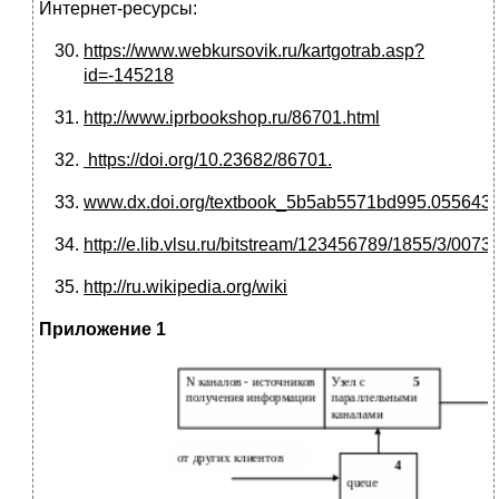
Интернет-ресурсы:
https://www.webkursovik.ru/kartgotrab.asp?
id=-145218
http://www.iprbookshop.ru/86701.html
https://doi.org/10.23682/86701.
www.dx.doi.org/textbook_5b5ab5571bd995.055643
http://e.lib.vlsu.ru/bitstream/123456789/1855/3/00738
http://ru.wikipedia.org/wiki
Приложение 1