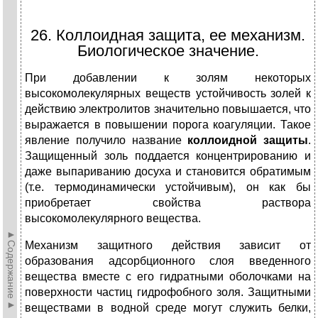
26. Коллоидная защита, ее механизм.
Биологическое значение.
При добавлении к золям некоторых
высокомолекулярных веществ устойчивость золей к
действию электролитов значительно повышается, что
выражается в повышении порога коагуляции. Такое
явление получило название
коллоидной защиты
.
Защищенный золь поддается концентрированию и
даже выпариванию досуха и становится обратимым
(т.е. термодинамически устойчивым), он как бы
приобретает свойства раствора
высокомолекулярного вещества.
►Содержание►
Механизм защитного действия зависит от
образования адсорбционного слоя введенного
вещества вместе с его гидратными оболочками на
поверхности частиц гидрофобного золя. Защитными
веществами в водной среде могут служить белки,