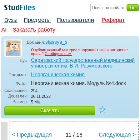
Вузы
Предметы
Пользователи
Реферат
AI
Заказать работу
stassya_s
Добавил:
Опубликованный материал нарушает ваши авторские
права?
Сообщите нам.
Саратовский государственный медицинский
Вуз:
университет им. В.И. Разумовского
Неорганическая химия
Предмет:
Неорганическая химия. Модуль №4
.docx
Файл:
Скачиваний:
294
Добавлен:
26.11.2022
Размер:
5 Мб
☆
Скачать
< Предыдущая
11 / 16
Следующая >