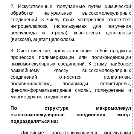
2. Искусственные, получаемые путем химической
обработки натуральных высокомолекулярных
соединений. К числу таких материалов относятся:
нитроцеллюлоза (используемая для получения
целлулоида и этрола), ксантогенат целлюлозы
(вискоза), ацетат целлюлозы.
3. Синтетические, представляющие собой продукты
процессов полимеризации или поликонденсации
низкомолекулярных соединений. К этому наиболее
важнейшему классу высокомолекулярных
соединений относятся полиэтилен,
поливинилхлорид, полиамиды, полистиролы,
феноло-формальдегидные смолы, полиуретаны и
многие другие соединения.
По структуре макромолекул
высокомолекулярные соединения могут
подразделяться на:
1. Линейные, характеризующиеся молекулами