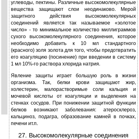
углеводы, пектины. Различные высокомолекулярные
вещества защищают слои неодинаково. Мерой
защитного действия высокомолекулярных
соединений является так называемое «золотое
число» - то минимальное количество миллиграммов
сухого высокомолекулярного соединения, которое
необходимо добавить к 10 мл стандартного
(красного) золя золота для того, чтобы предотвратить
его коагуляцию (посинение) при введении в систему
1 мл 10%-го раствора хлорида натрия.
Явление защиты играет большую роль в жизни
организма. Так, белки крови защищают жир,
холестерин, малорастворимые соли кальция и
мочевой кислоты от коагуляции и выделения на
стенках сосудов. При понижении защитной функции
белков возникают заболевания: атеросклероз,
кальциноз, подагра, образование камней в почках,
печени ит.п.
27. Высокомолекулярные соединения