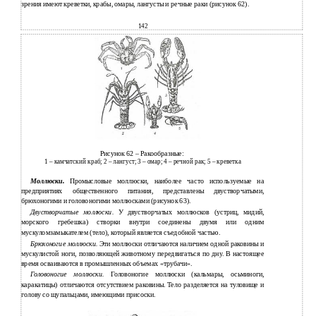
зрения имеют креветки, крабы, омары, лангусты и речные раки (рисунок 62).
142
Рисунок 62 – Ракообразные:
1 – камчатский краб; 2 – лангуст; 3 – омар; 4 – речной рак; 5 – креветка
Моллюски.
Промысловые моллюски, наиболее часто используемые на
предприятиях общественного питания, представлены двустворчатыми,
брюхоногими и головоногими моллюсками (рисунок 63).
Двустворчатые моллюски.
У двустворчатых моллюсков (устриц, мидий,
морского гребешка) створки внутри соединены двумя или одним
мускуломзамыкателем (тело), который является съедобной частью.
Брюхоногие моллюски.
Эти моллюски отличаются наличием одной раковины и
мускулистой ноги, позволяющей животному передвигаться по дну. В настоящее
время осваиваются в промышленных объемах «трубачи».
Головоногие моллюски.
Головоногие моллюски (кальмары, осьминоги,
каракатицы) отличаются отсутствием раковины. Тело разделяется на туловище и
голову со щупальцами, имеющими присоски.