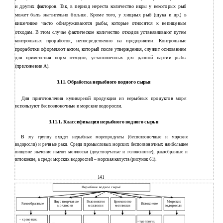
и других факторов. Так, в период нереста количество икры у некоторых рыб
может быть значительно больше. Кроме того, у хищных рыб (щука и др.) в
кишечнике часто обнаруживаются рыбы, которые относятся к непищевым
отходам. В этом случае фактическое количество отходов устанавливают путем
контрольных проработок, непосредственно на предприятии. Контрольные
проработки оформляют актом, который после утверждения, служит основанием
для применения норм отходов, установленных для данной партии рыбы
(приложение А).
3.11. Обработка нерыбного водного сырья
Для приготовления кулинарной продукции из нерыбных продуктов моря
используют беспозвоночные и морские водоросли.
3.11.1.
Классификация нерыбного водного сырья
В
эту группу входят нерыбные морепродукты (беспозвоночные и морские
водоросли) и речные раки. Среди промысловых морских беспозвоночных наибольшее
пищевое значение имеют моллюски (двустворчатые и головоногие), ракообразные и
иглокожие, а среди морских водорослей – морская капуста (рисунок 61).
141
Нерыбное водное сырьё
Двустворчатые
Морские
Головоногие
Брюхоногие
Ракообразные
Иглокожие
моллюски
водоросли
моллюски
моллюски
креветки;
трепанги;