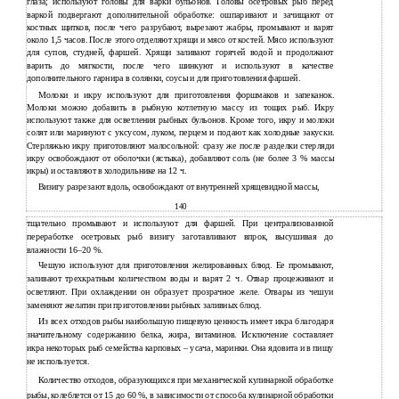
глаза; используют головы для варки бульонов. Головы осетровых рыб перед
варкой подвергают дополнительной обработке: ошпаривают и зачищают от
костных щитков, после чего разрубают, вырезают жабры, промывают и варят
около 1,5 часов. После этого отделяют хрящи и мясо от костей. Мясо используют
для супов, студней, фаршей. Хрящи заливают горячей водой и продолжают
варить до мягкости, после чего шинкуют и используют в качестве
дополнительного гарнира в солянки, соусы и для приготовления фаршей.
Молоки и икру используют для приготовления форшмаков и запеканок.
Молоки можно добавить в рыбную котлетную массу из тощих рыб. Икру
используют также для осветления рыбных бульонов. Кроме того, икру и молоки
солят или маринуют с уксусом, луком, перцем и подают как холодные закуски.
Стерляжью икру приготовляют малосольной: сразу же после разделки стерляди
икру освобождают от оболочки (ястыка), добавляют соль (не более 3 % массы
икры) и оставляют в холодильнике на 12 ч.
Визигу разрезают вдоль, освобождают от внутренней хрящевидной массы,
140
тщательно промывают и используют для фаршей. При централизованной
переработке осетровых рыб визигу заготавливают впрок, высушивая до
влажности 16–20 %.
Чешую используют для приготовления желированных блюд. Ее промывают,
заливают трехкратным количеством воды и варят 2 ч. Отвар процеживают и
осветляют. При охлаждении он образует прозрачное желе. Отвары из чешуи
заменяют желатин при приготовлении рыбных заливных блюд.
Из всех отходов рыбы наибольшую пищевую ценность имеет икра благодаря
значительному содержанию белка, жира, витаминов. Исключение составляет
икра некоторых рыб семейства карповых – усача, маринки. Она ядовита и в пищу
не используется.
Количество отходов, образующихся при механической кулинарной обработке
рыбы, колеблется от 15 до 60 %, в зависимости от способа кулинарной обработки