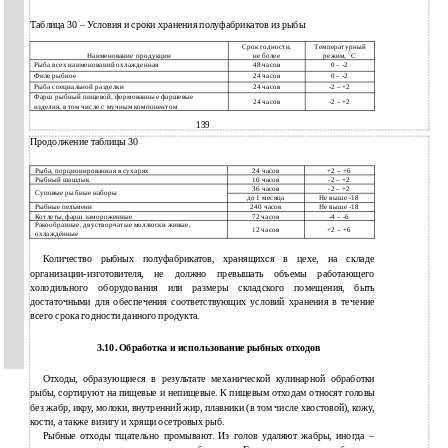
Таблица 30 – Условия и сроки хранения полуфабрикатов из рыбы
Срок годности,
Температурный
○
Наименование продукции
не более
режим,
С
Рыба всех наименований охлажденная
48 часов
0 – -2
Филе рыбное
24 часов
0 – -2
Рыба специальной разделки
24 часов
-2 – +2
Фарш рыбный пищевой, формованные фаршевые
24 часов
-2 – +2
изделия, в том числе с мучным компонентом
139
Продолжение таблицы 30
Рыба, порционированная в сухарях
24 часов
+2
– +6
Рыбный шашлык
10 часов
-2 – +2
36 часов
-2 – +2
Суповые рыбные наборы
до 1 месяца
Не выше -18
Рыбные пельмени
240 часов
Не выше -18
Котлеты, фарш замороженные
72 часов
-4
– -6
Ракообразные, двустворчатые моллюски живые,
12 часов
+2
– +6
охлаждённые
Количество рыбных полуфабрикатов, хранящихся в цехе, на складе
организации-изготовителя, не должно превышать объемы работающего
холодильного оборудования или размеры складского помещения, быть
достаточными для обеспечения соответствующих условий хранения в течение
всего срока годности данного продукта.
3.10. Обработка и использование рыбных отходов
Отходы, образующиеся в результате механической кулинарной обработки
рыбы, сортируют на пищевые и непищевые. К пищевым отходам относят головы
без жабр, икру, молоки, внутренний жир, плавники (в том числе хвостовой), кожу,
кости, а также визигу и хрящи осетровых рыб.
Рыбные отходы тщательно промывают. Из голов удаляют жабры, иногда –