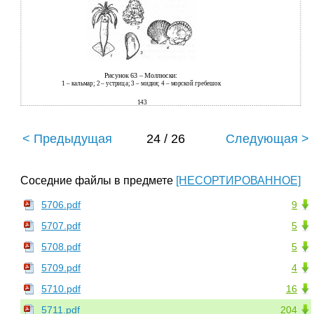
Рисунок 63 – Моллюски:
1 – кальмар; 2 – устрица; 3 – мидия; 4 – морской гребешок
143
< Предыдущая
24 / 26
Следующая >
Соседние файлы в предмете
[НЕСОРТИРОВАННОЕ]
5706.pdf
9
5707.pdf
5
5708.pdf
5
5709.pdf
4
5710.pdf
16
5711.pdf
204