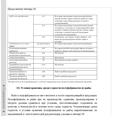
Продолжение таблицы 29
ДДТ и его метаболиты
0,3
Все виды продукции из пресноводной рыбы
(кроме печени, икры и молоки, рыбного жира,
сушеной и другой продукции, готовой к
употреблению)
0,2
Все виды продукции из морской рыбы (кроме
осетровых, лососевых и сельди жирной) и мяса
морских млекопитающих (кроме печени, икры
и молоки, сушеной и другой продукции,
готовой к употреблению)
2,0
Осетровые, лососевые, сельдь жирная – все
виды продукции (кроме печени, икры и
молоки)
2,4-D кислота, ее соли и
не допускается
Все виды продукции из пресноводной рыбы
эфиры
Полихлорированные
2,0*
Все виды рыбной продукции (кроме печени и
бифенилы
рыбного жира) и мяса морских млекопитающих
Паралитический яд
0,8
Моллюски
моллюсков (сакситоксин)
Амнестический яд
20
Моллюски
моллюсков (домоевая
30
Внутренние органы крабов
кислота)
Диарейный яд моллюсков
0,16
Моллюски
(окадаиковая кислота)
Радионуклиды:
Удельная активность
130
Рыба и рыбные продукты
цезия-137, Бк/кг(л)
Удельная активность
100
Рыба и рыбные продукты
стронция-90, Бк/кг(л)
*В пересчёте на исходный продукт с учётом содержания сухих веществ в нём и конечном продукте.
►Содержание►
3.9. Условия хранения, сроки годности полуфабрикатов из рыбы
Рыба и полуфабрикаты из нее относятся к особо скоропортящейся продукции.
Полуфабрикаты из рыбы при их производстве, хранении, транспортировке и
обороте должны храниться при условиях, обеспечивающих сохранение их
качества и безопасности в течение всего срока годности. Установленные сроки
годности и условия хранения полуфабрикатов из рыбы, вырабатываемых по
нормативной и / или технической документации, указаны в таблице 29.