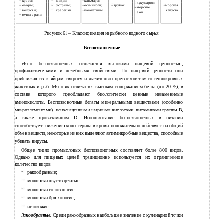
крабы;
мидии;
кальмары;
кукумарии;
омары;
устрицы;
осьминоги;
трубач
морская
морские
лангусты;
гребешки
каракатицы
капуста
ежи
речные раки
Рисунок 61 – Классификация нерыбного водного сырья
Беспозвоночные
Мясо беспозвоночных отличается высокими пищевой ценностью,
профилактическими и лечебными свойствами. По пищевой ценности они
приближаются к яйцам, творогу и значительно превосходят мясо теплокровных
животных и рыб. Мясо их отличается высоким содержанием белка (до 20 %), в
составе которого преобладают биологически ценные незаменимые
аминокислоты. Беспозвоночные богаты минеральными веществами (особенно
микроэлементами), ненасыщенными жирными кислотами, витаминами группы В,
а также провитамином D. Использование беспозвоночных в питании
способствует снижению холестерина в крови, положительно действует на общий
обмен веществ, некоторые из них выделяют антимикробные вещества, способные
убивать вирусы.
Общее число промысловых беспозвоночных составляет более 800 видов.
Однако для пищевых целей традиционно используется их ограниченное
количество видов:
ракообразные;
моллюски двустворчатые;
моллюски головоногие;
моллюски брюхоногие;
иглокожие.
Ракообразные.
Среди ракообразных наибольшее значение с кулинарной точки