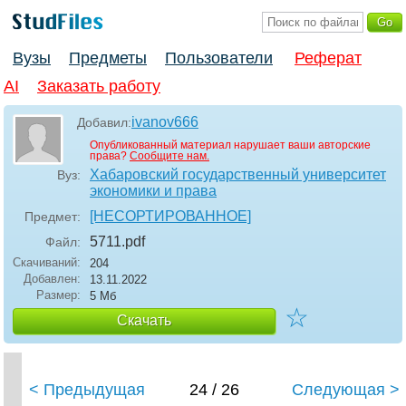
Вузы
Предметы
Пользователи
Реферат
AI
Заказать работу
ivanov666
Добавил:
Опубликованный материал нарушает ваши авторские
права?
Сообщите нам.
Хабаровский государственный университет
Вуз:
экономики и права
[НЕСОРТИРОВАННОЕ]
Предмет:
5711
.pdf
Файл:
Скачиваний:
204
Добавлен:
13.11.2022
Размер:
5 Мб
☆
Скачать
< Предыдущая
24 / 26
Следующая >