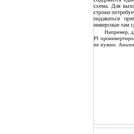
схема. Для вых
строки потребуе
подаваться пр
инверсные там г
Например, д
PI проинвертиро
не нужно. Аналог