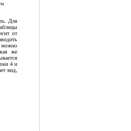
ти
ть. Для
аблицы
исит от
аводить
” можно
кая же
ывается
оки 4 и
ет вид,