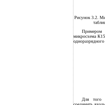
Рисунок 3.2. М
табли
Примером 
микросхема К15
одноразрядного 
Для того 
соединить вход