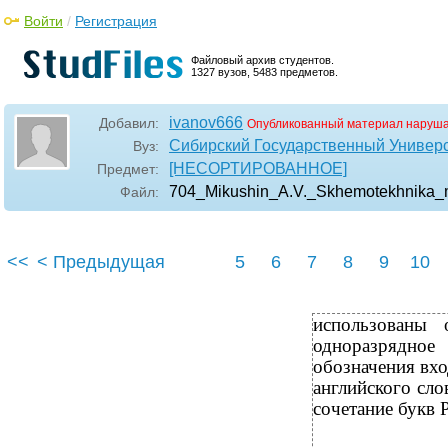
Войти
/
Регистрация
Файловый архив студентов.
1327 вузов, 5483 предметов.
ivanov666
Добавил:
Опубликованный материал наруша
Сибирский Государственный Универ
Вуз:
[НЕСОРТИРОВАННОЕ]
Предмет:
704_Mikushin_A.V._Skhemotekhnika_mo
Файл:
<<
< Предыдущая
5
6
7
8
9
10
использованы
одноразрядное
обозначения вхо
английского сло
сочетание букв 