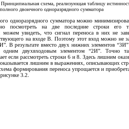
. Принципиальная схема, реализующая таблицу истиннос
полного двоичного одноразрядного сумматора
ого одноразрядного сумматора можно минимизирова
чно посмотреть на две последние строки его т
 можем увидеть, что сигнал переноса в них не зав
ствующего на входе B. Поэтому этот вход можно не з
“И”. В результате вместо двух нижних элементов “3И
ся одним двухвходовым элементом “2И”. Точно та
ает если рассмотреть строки 6 и 8. Здесь лишним оказ
I оказывается лишним в выражениях, описывающих стр
 схема формирования переноса упрощается и приобрета
рисунке 3.2.