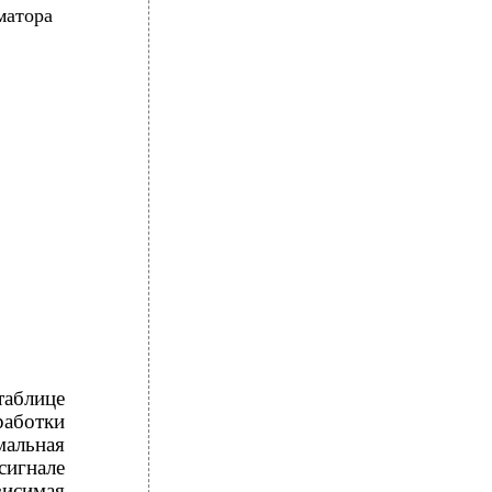
матора
таблице
работки
мальная
сигнале
висимая