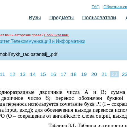
FAQ
Обратная св
Вузы
Предметы
Пользователи
ет ваши авторские права?
Сообщите нам.
ситет Телекоммуникаций и Информатики
bil'nykh_radiostantsij_
.pdf
11
12
13
14
15
16
17
18
19
20
21
22
2
 одноразрядные двоичные числа A и B; сумма
 двоичное число S; перенос обозначен буквой
да переноса используется сочетание букв PI (I – сокра
ва input, вход); для обозначения выхода переноса испо
PO (O – сокращение от английского слова output, выход
Таблица 3.1. Таблица истинности 