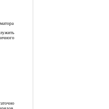
мматора
лужить
оичного
аточно
зрядов.