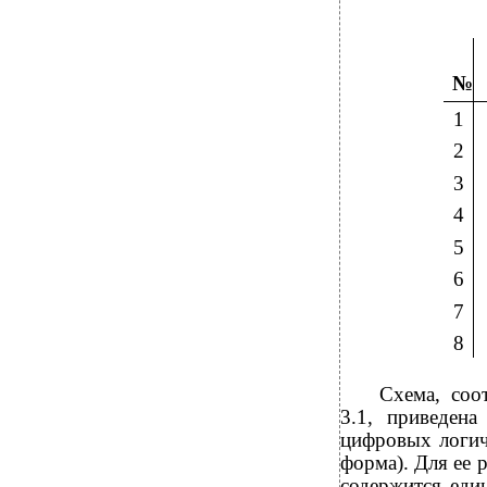
№
1
2
3
4
5
6
7
8
Схема, соо
3.1, приведена
цифровых логич
форма). Для ее 
содержится еди