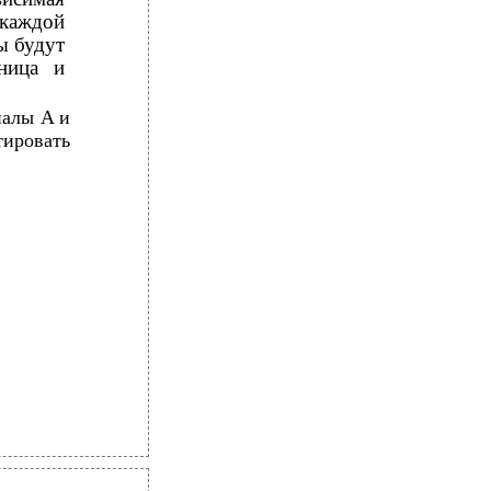
 каждой
ы будут
ница и
налы A и
тировать