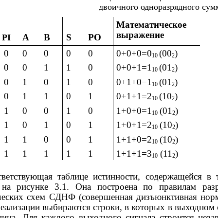
двоичного одноразрядного сум
Математическое
выражение
A
B
S
PO
PI
0
0
0
0
0
0+0+0=0
(00
)
10
2
0
0
1
1
0
0+0+1=1
(01
)
10
2
0
1
0
1
0
0+1+0=1
(01
)
10
2
0
1
1
0
1
0+1+1=2
(10
)
10
2
1
0
0
1
0
1+0+0=1
(01
)
10
2
1
0
1
0
1
1+0+1=2
(10
)
10
2
1
1
0
0
1
1+1+0=2
(10
)
10
2
1
1
1
1
1
1+1+1=3
(11
)
10
2
тветствующая таблице истинности, содержащейся в 
 на рисунке 3.1. Она построена по правилам раз
еских схем СДНФ (совершенная дизъюнктивная нор
реализации выбираются строки, в которых в выходном 
ница. Для каждого выходного сигнала строится неза