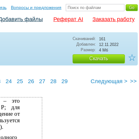
язь
Вопросы и предложения
Добавить файлы
Реферат AI
Заказать работу
Скачиваний:
161
Добавлен:
12.11.2022
Размер:
4 Мб
☆
Скачать
3
24
25
26
27
28
29
Следующая >
>>
 – это
 P; для
щение от
льзуется
).
полного