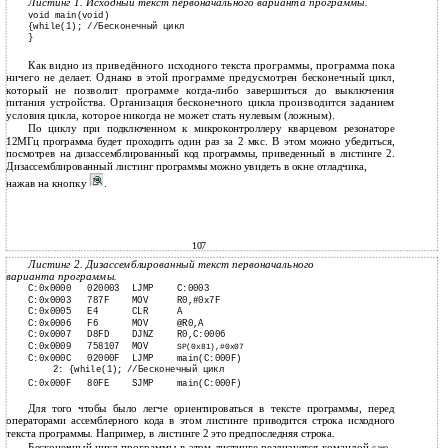
Листинг 1. Исходный текст первоначального варианта программы.
void main(void)
{while(1); //Бесконечный цикл
}
Как видно из приведённого исходного текста программы, программа пока
ничего не делает. Однако в этой программе предусмотрен бесконечный цикл,
который не позволит программе когда-либо завершиться до выключения
питания устройства. Организация бесконечного цикла производится заданием
условия цикла, которое никогда не может стать нулевым (ложным).
По циклу при подключенном к микроконтроллеру кварцевом резонаторе
12МГц программа будет проходить один раз за 2 мкс. В этом можно убедиться,
посмотрев на дизассемблированный код программы, приведенный в листинге 2.
Дизассемблированный листинг программы можно увидеть в окне отладчика,
нажав на кнопку
.
107
Листинг 2. Дизассемблированный текст первоначального
варианта программы.
C:0x0000
020003
LJMP
C:0003
C:0x0003
787F
MOV
R0,#0x7F
C:0x0005
E4
CLR
A
C:0x0006
F6
MOV
@R0,A
C:0x0007
D8FD
DJNZ
R0,C:0006
C:0x0009
758107
MOV
SP(0x81),#0x07
C:0x000C
02000F
LJMP
main(C:000F)
2: {while(1);
//Бесконечный цикл
C:0x000F
80FE
SJMP
main(C:000F)
Для того чтобы было легче ориентироваться в тексте программы, перед
операторами ассемблерного кода в этом листинге приводится строка исходного
текста программы. Например, в листинге 2 это предпоследняя строка.
Бесконечный цикл программы в этом листинге реализуется командой
,