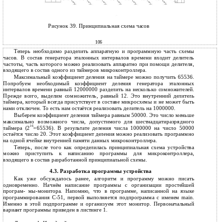
Рисунок 39. Принципиальная схема часов
106
Теперь необходимо разделить аппаратную и программную часть схемы
часов. В состав генератора эталонных интервалов времени входит делитель
частоты, часть которого можно реализовать аппаратно при помощи делителя,
входящего в состав одного из таймеров микроконтроллера.
Максимальный коэффициент деления на таймере можно получить 65536.
Попробуем необходимый коэффициент деления генератора эталонных
интервалов времени равный 12000000 разделить на несколько сомножителей.
Прежде всего, выделим сомножитель, равный 12. Это внутренний делитель
таймера, который всегда присутствует в составе микросхемы и не может быть
нами отключен. То есть нам остаётся реализовать делитель на 1000000.
Выберем коэффициент деления таймера равным 50000. Это число меньше
максимально возможного числа, допустимого для шестнадцатиразрядного
16
таймера (2
=65536). В результате деления числа 1000000 на число 50000
остаётся число 20. Этот коэффициент деления можно реализовать программно
на одной ячейке внутренней памяти данных микроконтроллера.
Теперь, после того как определилась принципиальная схема устройства
можно приступить к написанию программы для микроконтроллера,
входящего в состав разработанной принципиальной схемы.
4.3. Разработка программы устройства
Как уже обсуждалось ранее, алгоритм и программу можно писать
одновременно. Начнём написание программы с организации простейшей
програм- мы-монитора. Напомню, что в программе, написанной на языке
программирования C-51, первой выполняется подпрограмма с именем main.
Именно в этой подпрограмме и организуем этот монитор. Первоначальный
вариант программы приведен в листинге 1.