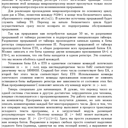
выполнения этой команды микроконтроллер может проснуться только после
сброса микроконтроллера или возникновения прерывания.
Для реализации прохождения микроконтроллером по основному циклу
один раз в 50мс, поместим команду
в конце тела бесконечного цикла,
PCON=1
образованного оператором
. В качестве источника прерываний будет
while(1)
служить таймер T0. Переход на начало бесконечного цикла будет
осуществляться сразу после возврата из подпрограммы обслуживания
прерывания.
Так как прерывания нам потребуются каждые 50 мс, то разрешение
прерываний от таймера разместим в подпрограмме инициализации таймера.
Разрешение прерываний от таймера производится записью единиц в биты
регистра специального назначения IE. Разрешение прерываний от таймера
производится битом ET0, а общее разрешение всех прерываний битом EA.
Можно записать в эти биты единицу двумя командами присваивания
и
EA=1
, но вспомним, что эти биты находятся в одном регистре. Это означает,
ET0=1
что мы можем обойтись одной командой.
Установим биты EA и ET0 в единичное состояние командой логического
сложения
ведь шестнадцатеричное число 0x82 соответствует
IE = IE | 0x82
,
двоичному числу 10000010. Старший бит этого числа соответствует биту EA, а
второй бит этого числа соответствует биту ET0. Использование команды
логического сложения вместо команды присваивания позволяет не изменять
оставшиеся биты выбранного регистра вне зависимости от состояния этих бит.
Язык программирования C позволяет записать эту команду короче:
.
IE |= 0x82
Теперь специально для начинающих. Я думаю, что перевод чисел из
одной системы счисления в другую достаточно затруднителен для человека,
впервые столкнувшегося с программированием. Эту работу можно возложить
на компилятор. Программа при этом получится длиннее, но зато можно
описать комментариями каждый бит многоразрядного числа. Дело в том, что
все операции над константами компилятор выполняет в процессе трансляции
исходного текста программы, а в загрузочный модуль размещает
результирующее число. Поэтому команда
может выглядеть в
IE |= 0x82
следующем виде:
Здесь мы просто указываем нужные
.
IE |= (1<<7)|(1<<1)
нам номера битов. Выражение в первых скобках просто означает выделение
седьмого бита (единица, сдвинутая на семь позиций влево), а выражение во