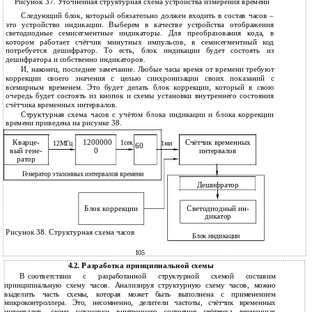
Рисунок 37. Уточнённая структурная схема устройства измерения времени
Следующий блок, который обязательно должен входить в состав часов –
это устройство индикации. Выберем в качестве устройства отображения
светодиодные семисегментные индикаторы. Для преобразования кода, в
котором работает счётчик минутных импульсов, в семисегментный код
потребуется дешифратор. То есть, блок индикации будет состоять из
дешифратора и собственно индикаторов.
И, наконец, последнее замечание. Любые часы время от времени требуют
коррекции своего значения с целью синхронизации своих показаний с
всемирным временем. Это будет делать блок коррекции, который в свою
очередь будет состоять из кнопок и схемы установки внутреннего состояния
счётчика временных интервалов.
Структурная схема часов с учётом блока индикации и блока коррекции
времени приведена на рисунке 38.
Кварце-
1200000
Счётчик временных
1сек
12МГц
1ми
60
вый гене-
0
интервалов
ратор
Генератор эталонных интервалов времени
Дешифратор
Блок коррекции
Светодиодный ин-
дикатор
Рисунок 38. Структурная схема часов
Блок индикации
105
Разработка принципиальной схемы
4.2.
В
соответствии с разработанной структурной схемой составим
принципиальную схему часов. Анализируя структурную схему часов, можно
выделить часть схемы, которая может быть выполнена с применением
микроконтроллера. Это, несомненно, делители частоты, счётчик временных
интервалов, схема установки внутреннего состояния счётчика временных