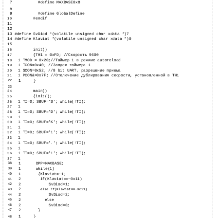
7
#define MAXBASE
0x8
8
9
#define GlobalDefine
#endif
10
11
12
13 #define SvDiod *(volatile unsigned char xdata *)7
14 #define Klaviat *(volatile unsigned char xdata *)0
15
init()
16
{TH1 = 0xFD; //Скорость 9600
17
1 TMOD = 0x20;//Таймер 1 в режиме autoreload
18
1 TCON=0x40; //Запуск таймера 1
19
1 SCON=0x52; //8 bit UART, разрешение приема
20
1 PCON&=0x7F; //Отключение дублирования скорости, установленной в TH1
21
22
1
}
23
main()
24
{init();
25
1 TI=0; SBUF='S'; while(!TI);
26
1
27
1 TI=0; SBUF='D'; while(!TI);
28
1
29
1 TI=0; SBUF='K'; while(!TI);
30
1
31
1 TI=0; SBUF='1'; while(!TI);
32
1
33
1 TI=0; SBUF='.'; while(!TI);
34
1
35
1 TI=0; SBUF='1'; while(!TI);
36
1
37
38
1
DPP=MAXBASE;
39
1
while(1)
40
1
{Klaviat=~1;
41
2
if(Klaviat==~0x11)
42
2
SvDiod=1;
43
2
else if(Klaviat==~0x21)
44
2
SvDiod=2;
45
2
else
46
2
SvDiod=0;
47
2
}
1
}
48