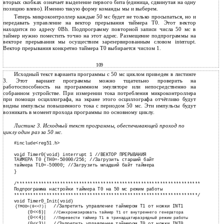
вторых скобках означает выделение первого бита (единица, сдвинутая на одну
позицию влево). Именно такую форму команды мы и выберем.
Теперь микроконтроллер каждые 50 мс будет не только просыпаться, но и
передавать управление на вектор прерывания таймера T0. Этот вектор
находится по адресу 0Bh. Подпрограмму повторной записи числа 50 мс в
таймер нужно поместить точно на этот адрес. Размещение подпрограммы на
векторе прерывания мы осуществим зарезервированным словом interrupt.
Вектор прерывания конкретно таймера T0 выбирается числом 1.
109
Исходный текст варианта программы с 50 мс циклом приведен в листинге
3. Этот вариант программы можно тщательно проверить на
работоспособность на программном эмуляторе или непосредственно на
собранном устройстве. При измерении тока потребления микроконтроллера
при помощи осциллографа, на экране этого осциллографа отчётливо будут
видны импульсы повышенного тока с периодом 50 мс. Эти импульсы будут
возникать в момент прохода программы по основному циклу.
Листинг 3. Исходный текст программы, обеспечивающей проход по
циклу один раз за 50 мс.
#include<reg51.h>
void Timer0(void) interrupt 1 //ВЕКТОР ПРЕРЫВАНИЯ
ТАЙМЕРА T0 {TH0=-50000/256; //Загрузить старший байт
таймера TL0=-50000; //Загрузить младший байт таймера
}
/********************************************************************
Подпрограмма настройки таймера T0 на 50 мс режим работы
********************************************************************/
void Timer0_Init(void)
//Запретить управление таймером T1 от ножки INT1
{TMOD=(0<<7)|
(0<<6)|
//Синхронизировать таймер T1 от внутреннего генератора
(0<<4)|
//Перевести таймер T1 в тринадцатиразрядный режим работы