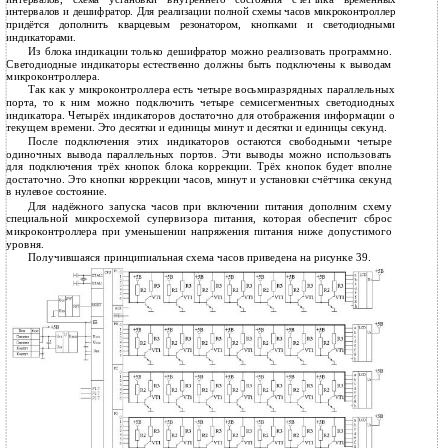
интервалов и дешифратор. Для реализации полной схемы часов микроконтроллер
придётся дополнить кварцевым резонатором, кнопками и светодиодными
индикаторами.
Из блока индикации только дешифратор можно реализовать программно.
Светодиодные индикаторы естественно должны быть подключены к выводам
микроконтроллера.
Так как у микроконтроллера есть четыре восьмиразрядных параллельных
порта, то к ним можно подключить четыре семисегментных светодиодных
индикатора. Четырёх индикаторов достаточно для отображения информации о
текущем времени. Это десятки и единицы минут и десятки и единицы секунд.
После подключения этих индикаторов остаются свободными четыре
одиночных вывода параллельных портов. Эти выводы можно использовать
для подключения трёх кнопок блока коррекции. Трёх кнопок будет вполне
достаточно. Это кнопки коррекции часов, минут и установки счётчика секунд
в нулевое состояние.
Для надёжного запуска часов при включении питания дополним схему
специальной микросхемой супервизора питания, которая обеспечит сброс
микроконтроллера при уменьшении напряжения питания ниже допустимого
уровня.
Получившаяся принципиальная схема часов приведена на рисунке 39.