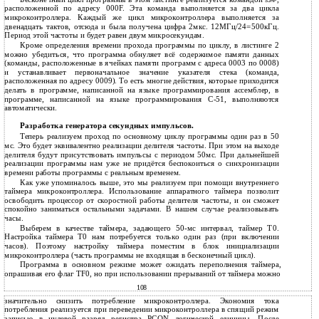
SJMP
расположенной по адресу 000F. Эта команда выполняется за два цикла
микроконтроллера. Каждый же цикл микроконтроллера выполняется за
двенадцать тактов, отсюда и была получена цифра 2мкс. 12МГц/24=500кГц.
Период этой частоты и будет равен двум микросекундам.
Кроме определения времени прохода программы по циклу, в листинге 2
можно убедиться, что программа обнуляет всё содержимое памяти данных
(команды, расположенные в ячейках памяти программ с адреса 0003 по 0008)
и устанавливает первоначальное значение указателя стека (команда,
расположенная по адресу 0009). То есть многие действия, которые приходится
делать в программе, написанной на языке программирования ассемблер, в
программе, написанной на языке программирования C-51, выполняются
автоматически.
Разработка генератора секундных импульсов.
Теперь реализуем проход по основному циклу программы один раз в 50
мс. Это будет эквивалентно реализации делителя частоты. При этом на выходе
делителя будут присутствовать импульсы с периодом 50мс. При дальнейшей
реализации программы нам уже не придётся беспокоиться о синхронизации
времени работы программы с реальным временем.
Как уже упоминалось выше, это мы реализуем при помощи внутреннего
таймера микроконтроллера. Использование аппаратного таймера позволит
освободить процессор от скоростной работы делителя частоты, и он сможет
спокойно заниматься остальными задачами. В нашем случае реализовывать
часы.
Выберем в качестве таймера, задающего 50-мс интервал, таймер T0.
Настройка таймера T0 нам потребуется только один раз (при включении
часов). Поэтому настройку таймера поместим в блок инициализации
микроконтроллера (часть программы не входящая в бесконечный цикл).
Программа в основном режиме может ожидать переполнения таймера,
опрашивая его флаг TF0, но при использовании прерываний от таймера можно
108
значительно снизить потребление микроконтроллера. Экономия тока
потребления реализуется при переведении микроконтроллера в спящий режим
записью в нулевой разряд регистра PCON логической единицы. После