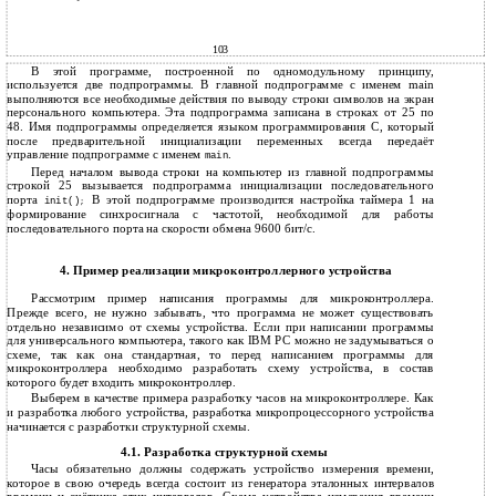
103
В этой программе, построенной по одномодульному принципу,
используется две подпрограммы. В главной подпрограмме с именем main
выполняются все необходимые действия по выводу строки символов на экран
персонального компьютера. Эта подпрограмма записана в строках от 25 по
48. Имя подпрограммы определяется языком программирования C, который
после предварительной инициализации переменных всегда передаёт
управление подпрограмме с именем
.
main
Перед началом вывода строки на компьютер из главной подпрограммы
строкой 25 вызывается подпрограмма инициализации последовательного
порта
В этой подпрограмме производится настройка таймера 1 на
init()
;
формирование синхросигнала с частотой, необходимой для работы
последовательного порта на скорости обмена 9600 бит/с.
4. Пример реализации микроконтроллерного устройства
Рассмотрим пример написания программы для микроконтроллера.
Прежде всего, не нужно забывать, что программа не может существовать
отдельно независимо от схемы устройства. Если при написании программы
для универсального компьютера, такого как IBM PC можно не задумываться о
схеме, так как она стандартная, то перед написанием программы для
микроконтроллера необходимо разработать схему устройства, в состав
которого будет входить микроконтроллер.
Выберем в качестве примера разработку часов на микроконтроллере. Как
и разработка любого устройства, разработка микропроцессорного устройства
начинается с разработки структурной схемы.
4.1. Разработка структурной схемы
Часы обязательно должны содержать устройство измерения времени,
которое в свою очередь всегда состоит из генератора эталонных интервалов