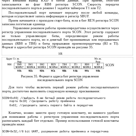
через внешний вывод RXD 8 битов данных. При приеме, стоп-бит
записывается во флаг RB8 регистра SCON. Скорость передачи
последовательного порта в режиме 1 задаётся таймером Т1 или Т2.
Последовательный порт начинает передачу после любой команды,
которая осуществляет запись информации в регистр SBUF.
Прием начинается с приходом старт-бита, если в бит REN регистра SCON
записана логическая единица.
Управление режимом работы приемопередатчика осуществляется через
регистр управления последовательного порта SCON. Этот регистр содержит
не только управляющие биты, определяющие режим работы
последовательного порта, но и девятый бит принимаемых или передаваемых
данных (RB8 и ТВ8) и биты прерывания приемопередатчика (RI и TI).
Формат и адреса бит регистра SCON приведён на рисунке 35.
101
Адрес Ст. зн.
Мл. зн.
Разр
Разр
98Н
SM0
SM1
SM2
REN
TB8
IT1
RB8
RI
SCON
SCON.7
SCON.6
SCON.5
SCON.4
SCON.3
SCON.2
SCON.1
SCON.0
9Fh
9Eh
9Dh
9Ch
9Bh
9Ah
99h
98h
Рисунок 35. Формат и адреса бит регистра управления
последовательного порта SCON
Для того чтобы включить первый режим работы последовательного
порта, достаточно выполнить следующую команду присваивания:
SCON=0x40| //выбрать 8-ми битный режим работы последовательного
порта 0x10| //разрешить работу приёмника
0x02; //разрешить запись первого байта в передатчик
Конечно, можно занести сразу готовую константу, но намного удобнее
для понимания работы с регистром управления последовательного порта
расписывать каждый бит отдельно. Пример использования готовой константы
приведён ниже:
SCON=0x52;//8 bit UART, разрешение работы приёмника и передатчика