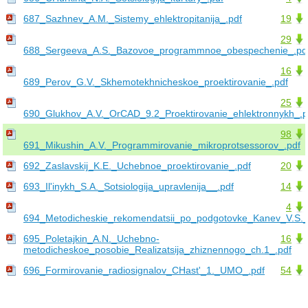
687_Sazhnev_A.M._Sistemy_ehlektropitanija_.pdf
19
29
688_Sergeeva_A.S._Bazovoe_programmnoe_obespechenie_.pd
16
689_Perov_G.V._Skhemotekhnicheskoe_proektirovanie_.pdf
25
690_Glukhov_A.V._OrCAD_9.2_Proektirovanie_ehlektronnykh_.p
98
691_Mikushin_A.V._Programmirovanie_mikroprotsessorov_.pdf
692_Zaslavskij_K.E._Uchebnoe_proektirovanie_.pdf
20
693_Il'inykh_S.A._Sotsiologija_upravlenija__.pdf
14
4
694_Metodicheskie_rekomendatsii_po_podgotovke_Kanev_V.S._
695_Poletajkin_A.N._Uchebno-
16
metodicheskoe_posobie_Realizatsija_zhiznennogo_ch.1_.pdf
696_Formirovanie_radiosignalov_CHast'_1._UMO_.pdf
54