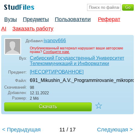
Вузы
Предметы
Пользователи
Реферат
AI
Заказать работу
ivanov666
Добавил:
Опубликованный материал нарушает ваши авторские
права?
Сообщите нам.
Сибирский Государственный Университет
Вуз:
Телекоммуникаций и Информатики
[НЕСОРТИРОВАННОЕ]
Предмет:
691_Mikushin_A.V._Programmirovanie_mikropro
Файл:
Скачиваний:
98
Добавлен:
12.11.2022
Размер:
2 Мб
☆
Скачать
< Предыдущая
11 / 17
Следующая >