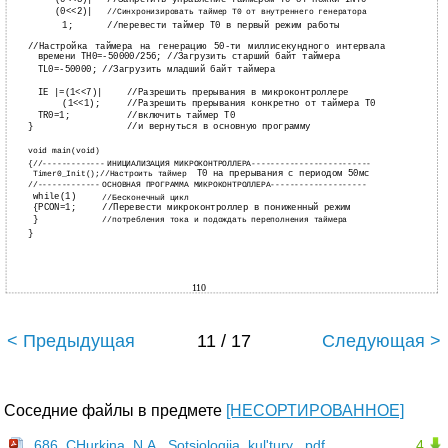
(0<<3)|
//Запретить управление таймером T0 от ножки INT0
(0<<2)|
//Синхронизировать таймер T0 от внутреннего генератора
1;
//перевести таймер T0 в первый режим работы
//Настройка таймера на генерацию 50-ти миллисекундного интервала
времени TH0=-50000/256; //Загрузить старший байт таймера
TL0=-50000; //Загрузить младший байт таймера
IE |=(1<<7)|
//Разрешить прерывания в микроконтроллере
(1<<1);
//Разрешить прерывания конкретно от таймера T0
TR0=1;
//включить таймер T0
}
//и вернуться в основную программу
void main(void)
{//-------------
ИНИЦИАЛИЗАЦИЯ МИКРОКОНТРОЛЛЕРА-------------------------
Timer0_Init();//Настроить таймер
T0 на прерывания с периодом 50мс
//-------------
ОСНОВНАЯ ПРОГРАММА МИКРОКОНТРОЛЛЕРА--------------------
while(1)
//Бесконечный цикл
{PCON=1;
//Перевести микроконтроллер в пониженный режим
}
//потребления тока и подождать переполнения таймера
}
110
< Предыдущая
11 / 17
Следующая >
Соседние файлы в предмете
[НЕСОРТИРОВАННОЕ]
686_CHurkina_N.A._Sotsiologija_kul'tury_.pdf
4