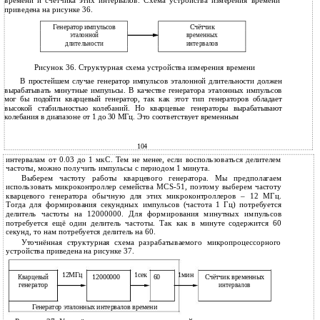
времени и счётчика этих интервалов. Схема устройства измерения времени
приведена на рисунке 36.
Генератор импульсов
Счётчик
эталонной
временных
длительности
интервалов
Рисунок 36. Структурная схема устройства измерения времени
В простейшем случае генератор импульсов эталонной длительности должен
вырабатывать минутные импульсы. В качестве генератора эталонных импульсов
мог бы подойти кварцевый генератор, так как этот тип генераторов обладает
высокой стабильностью колебаний. Но кварцевые генераторы вырабатывают
колебания в диапазоне от 1 до 30 МГц. Это соответствует временным
104
интервалам от 0.03 до 1 мкС. Тем не менее, если воспользоваться делителем
частоты, можно получить импульсы с периодом 1 минута.
Выберем частоту работы кварцевого генератора. Мы предполагаем
использовать микроконтроллер семейства MCS-51, поэтому выберем частоту
кварцевого генератора обычную для этих микроконтроллеров – 12 МГц.
Тогда для формирования секундных импульсов (частота 1 Гц) потребуется
делитель частоты на 12000000. Для формирования минутных импульсов
потребуется ещё один делитель частоты. Так как в минуте содержится 60
секунд, то нам потребуется делитель на 60.
Уточнённая структурная схема разрабатываемого микропроцессорного
устройства приведена на рисунке 37.
12МГц
1сек
1мин
12000000
60
Счётчик временных
Кварцевый
генератор
интервалов
Генератор эталонных интервалов времени