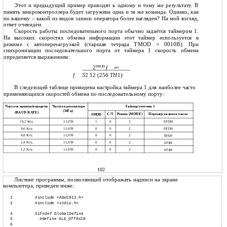
Этот и предыдущий пример приводят к одному и тому же результату. В
память микроконтроллера будет загружена одна и та же команда. Однако, как
по вашему – какой из видов записи оператора более нагляден? На мой взгляд,
ответ очевиден.
Скорость работы последовательного порта обычно задаётся таймером 1.
На высоких скоростях обмена информации этот таймер используется в
режиме с автоперезагрузкой (старшая тетрада TMOD = 0010В). При
синхронизации последовательного порта от таймера 1 скорость обмена
определяется выражением:
2
SMOD
f
рез
f
32 12 (256
TH
1)
В следующей таблице приведена настройка таймера 1 для наиболее часто
применяющихся скоростей обмена по последовательному порту:
Частота приема/передачи
Частота резонатора
Таймер/счетчик 1
(МГц)
(BAUD RATE)
С/Т
Режим (MODE)
Перезагружаемое число
SMOD
19,2 Кгц
11,059
1
0
2
0FDH
9,6 Кгц
11,059
0
0
2
0FDH
4,8 Кгц
11,059
0
0
2
0FAH
2,4 Кгц
11,059
0
0
2
0F4H
1,2 Кгц
11,059
0
0
2
0F4H
102
Листинг программы, позволяющей отображать надписи на экране
компьютера, приведен ниже:
1
#include <ADuC812.h>
2
#include <stdio.h>
4
#ifndef GlobalDefine
5
#define ALE_Off
0x10
6