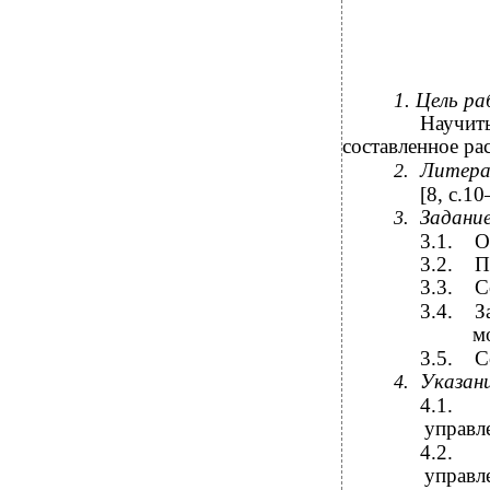
1. Цель р
Научить
составленное ра
Литера
2.
[8, c.10
Задание
3.
3.1.
О
3.2.
П
3.3.
С
3.4.
З
м
3.5.
С
Указан
4.
4.1.
управл
4.2.
управл