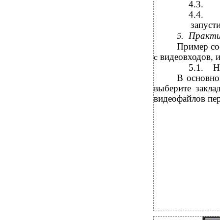
4.3.
4.4.
запусти
Практи
5.
Пример со
видеовходов, 
с
5.1.
Н
В
основно
выберите закла
видеофайлов пер