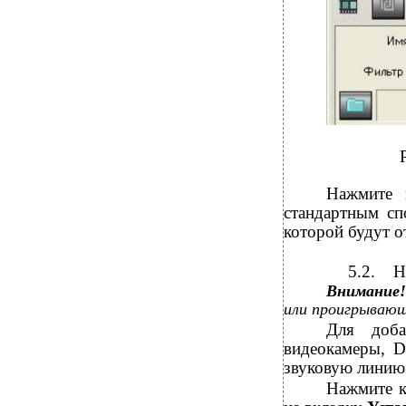
Нажмите
стандартным с
которой будут о
5.2.
Н
Внимание
или проигрываю
Для доб
видеокамеры, D
звуковую линию
Нажмите 