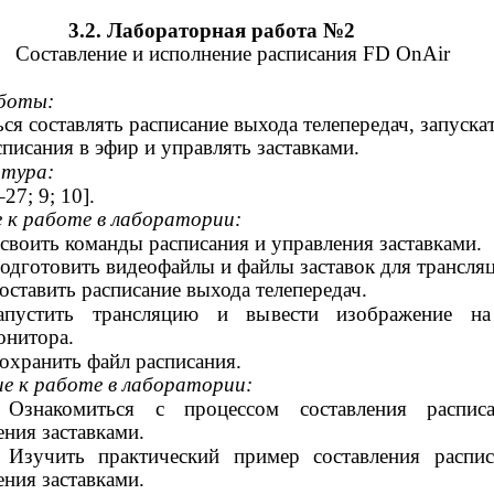
3.2. Лабораторная работа №2
Составление и исполнение расписания FD OnAir
аботы:
ся составлять расписание выхода телепередач, запуска
списания в эфир и управлять заставками.
тура:
–27; 9; 10].
 к работе в лаборатории:
своить команды расписания и управления заставками.
одготовить видеофайлы и файлы заставок для трансля
оставить расписание выхода телепередач.
апустить трансляцию и вывести изображение на
онитора.
охранить файл расписания.
ие к работе в лаборатории:
Ознакомиться с процессом составления распис
ения заставками.
Изучить практический пример составления распи
ения заставками.