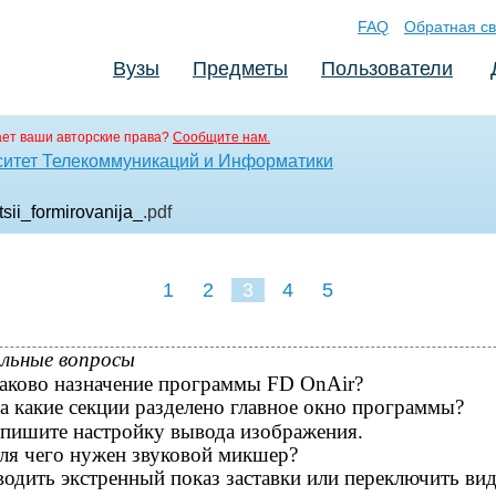
FAQ
Обратная св
Вузы
Предметы
Пользователи
ет ваши авторские права?
Сообщите нам.
ситет Телекоммуникаций и Информатики
sii_formirovanija_
.pdf
1
2
3
4
5
льные вопросы
аково назначение программы FD OnAir?
а какие секции разделено главное окно программы?
пишите настройку вывода изображения.
ля чего нужен звуковой микшер?
водить экстренный показ заставки или переключить ви