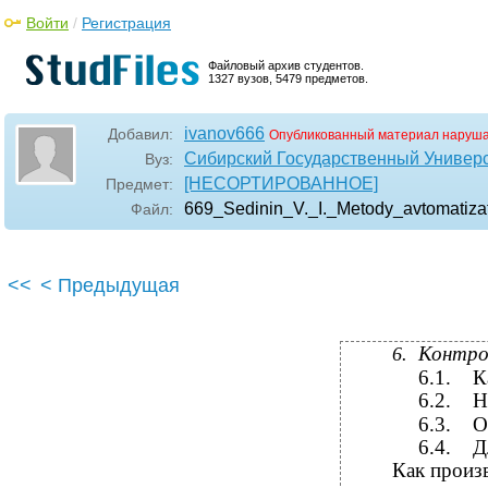
Войти
/
Регистрация
Файловый архив студентов.
1327 вузов, 5479 предметов.
ivanov666
Добавил:
Опубликованный материал наруша
Сибирский Государственный Универ
Вуз:
[НЕСОРТИРОВАННОЕ]
Предмет:
669_Sedinin_V._I._Metody_avtomatizat
Файл:
<<
< Предыдущая
Контро
6.
6.1.
К
6.2.
Н
6.3.
О
6.4.
Д
Как произ