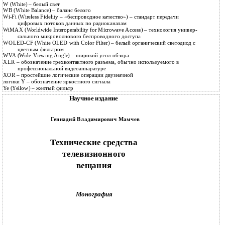
W (White) – белый свет
WB (White Balance) – баланс белого
Wi-Fi (Wireless Fidelity – «беспроводное качество») – стандарт передачи
цифровых потоков данных по радиоканалам
WiMAX (Worldwide Interoperability for Microwave Access) – технология универ-
сального микроволнового беспроводного доступа
WOLED-CF (White OLED with Color Filter) – белый органический светодиод с
цветным фильтром
WVA (Wide-Viewing Angle) – широкий угол обзора
XLR – обозначение трехконтактного разъема, обычно используемого в
профессиональной видеоаппаратуре
XOR – простейшие логические операции двузначной
логики Y – обозначение яркостного сигнала
Ye (Yellow) – желтый фильтр
Научное издание
Геннадий Владимирович Мамчев
Технические средства
телевизионного
вещания
Монография