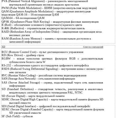
PVA (Patterned Vertical Alignment) – разновидность многодоменной
вертикальной ориентации молекул жидких кристаллов
PWM (Pulse Width Modulation) – ШИМ (широтно-импульсная модуляция)
QAM (Quadrature Amplitude Modulation) – квадратурная амплитудная
модуляция QAM-16 – 16-позиционная QAM
QAM-64 – 64-позиционная QAM
QPSK (Quadrature Phase Shift Keying) – квадратурная фазовая манипуляция
R (Red) – обозначение основного (первичного) красного цвета
R-ЖК (Reflective) – отражательная жидкокристаллическая панель
RAID (Redundant Array of Independent Disks) – защищенная организация неза-
висимых дисков
RAM (Random Access Memory) – память с произвольным доступом к
записанной информации
322
С
ПИСОК СОКРАЩЕНИЙ
RCU (Remote Control Unit) – пульт дистанционного управления
RD (Row Driver) – драйвер строк
RGBW – новая топология цветных фильтров RGB с дополнительным
субпикселем белого света W
RS-232 – обозначение одного из стандартов цифрового интерфейса
RSDS (Reduced Swing Differential Signaling) – внутренняя шина с низким уров-
нем сигналов
RVC (Russian Video Coding) – российская система видеокодирования
SAN (Storage Area Network) – сеть накопления информации
SAS (Server Attached Storage) – сервер, подключенный через сеть накопления
информации
SD (Standard Definition) – стандартная четкость, реализуемая в аналоговых
вещательных системах цветного телевидения PAL, NTSC
SD (Secure Digital) – карта твердотельной памяти
SDHC (Secure Digital High Capacity) – карта твердотельной памяти формата SD
высокой емкости
SDI (Serial Digital Interface) – цифровой последовательный интерфейс
SDXC (Secure Digital eXtended Capacity) – карта твердотельной памяти формата
SD увеличенной емкости
SF (Sub Field) – субполе