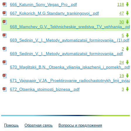
666_Katunin_Sony_Vegas_Pro_.pdf
118
667_Kokorich_M.G.Standarty_trankingovoj_.pdf
47
30
668_Mamchev_G.V._Tekhnicheskie_sredstva_TV_vehhanija_.pd
5
669_Sedinin_V._I._Metody_avtomatizatsii_formirovanija_ (1).pdf
2
669_Sedinin_V._I._Metody_avtomatizatsii_formirovanija_.pdf
24
670_Maglitskij_B.N._Otsenka_vlijanija_iskazhenij_i_pomekh_.pdf
19
671_Vajspapir_V.JA._Proektirovanie_radiochastotnykh_linij_svjaz
672_Otsenka_stoimosti_biznesa_.pdf
3
Помощь
Обратная связь
Вопросы и предложения