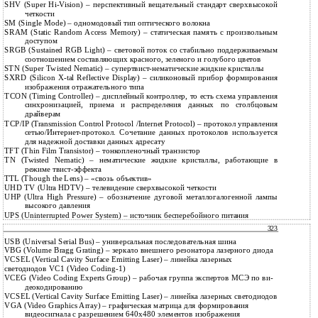
SHV (Super Hi-Vision) – перспективный вещательный стандарт сверхвысокой
четкости
SM (Single Mode) – одномодовый тип оптического волокна
SRAM (Static Random Access Memory) – статическая память с произвольным
доступом
SRGB (Sustained RGB Light) – световой поток со стабильно поддерживаемым
соотношением составляющих красного, зеленого и голубого цветов
STN (Super Twisted Nematic) – супертвист-нематические жидкие кристаллы
SXRD (Silicon X-tal Reflective Display) – силиконовый прибор формирования
изображения отражательного типа
TCON (Timing Controller) – дисплейный контроллер, то есть схема управления
синхронизацией, приема и распределения данных по столбцовым
драйверам
TCP/IP (Transmission Control Protocol /Internet Protocol) – протокол управления
сетью/Интернет-протокол. Сочетание данных протоколов используется
для надежной доставки данных адресату
TFT (Thin Film Transistor) – тонкопленочный транзистор
TN (Twisted Nematic) – нематические жидкие кристаллы, работающие в
режиме твист-эффекта
TTL (Though the Lens) – «свозь объектив»
UHD TV (Ultra HDTV) – телевидение сверхвысокой четкости
UHP (Ultra High Pressure) – обозначение дуговой металлогалогенной лампы
высокого давления
UPS (Uninterrupted Power System) – источник бесперебойного питания
323
USB (Universal Serial Bus) – универсальная последовательная шина
VBG (Volume Bragg Grating) – зеркало внешнего резонатора лазерного диода
VCSEL (Vertical Cavity Surface Emitting Laser) – линейка лазерных
светодиодов VC1 (Video Coding-1)
VCEG (Video Coding Experts Group) – рабочая группа экспертов МСЭ по ви-
деокодированию
VCSEL (Vertical Cavity Surface Emitting Laser) – линейка лазерных светодиодов
VGA (Video Graphics Array) – графическая матрица для формирования
видеосигнала с разрешением 640х480 элементов изображения