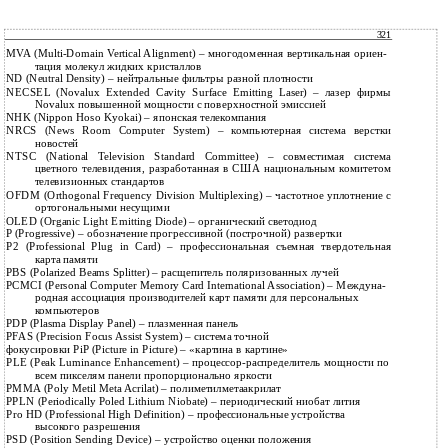
321
MVA (Multi-Domain Vertical Alignment) – многодоменная вертикальная ориен-
тация молекул жидких кристаллов
ND (Neutral Density) – нейтральные фильтры разной плотности
NECSEL (Novalux Extended Cavity Surface Emitting Laser) – лазер фирмы
Novalux повышенной мощности с поверхностной эмиссией
NHK (Nippon Hoso Kyokai) – японская телекомпания
NRCS (News Room Computer System) – компьютерная система верстки
новостей
NTSC (National Television Standard Committee) – совместимая система
цветного телевидения, разработанная в США национальным комитетом
телевизионных стандартов
OFDM (Orthogonal Frequency Division Multiplexing) – частотное уплотнение с
ортогональными несущими
OLED (Organic Light Emitting Diode) – органический светодиод
P (Progressive) – обозначение прогрессивной (построчной) развертки
P2 (Professional Plug in Card) – профессиональная съемная твердотельная
карта памяти
PBS (Polarized Beams Splitter) – расщепитель поляризованных лучей
PCMCI (Personal Computer Memory Card International Association) – Междуна-
родная ассоциация производителей карт памяти для персональных
компьютеров
PDP (Plasma Display Panel) – плазменная панель
PFAS (Precision Focus Assist System) – система точной
фокусировки PiP (Picture in Picture) – «картина в картине»
PLE (Peak Luminance Enhancement) – процессор-распределитель мощности по
всем пикселям панели пропорционально яркости
PMMA (Poly Metil Meta Acrilat) – полиметилметаакрилат
PPLN (Periodically Poled Lithium Niobate) – периодический ниобат лития
Pro HD (Professional High Definition) – профессиональные устройства
высокого разрешения
PSD (Position Sending Device) – устройство оценки положения