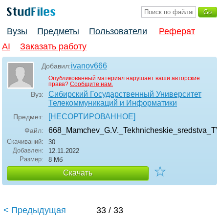
Вузы
Предметы
Пользователи
Реферат
AI
Заказать работу
ivanov666
Добавил:
Опубликованный материал нарушает ваши авторские
права?
Сообщите нам.
Сибирский Государственный Университет
Вуз:
Телекоммуникаций и Информатики
[НЕСОРТИРОВАННОЕ]
Предмет:
668_Mamchev_G.V._Tekhnicheskie_sredstva_T
Файл:
Скачиваний:
30
Добавлен:
12.11.2022
Размер:
8 Мб
☆
Скачать
< Предыдущая
33 / 33