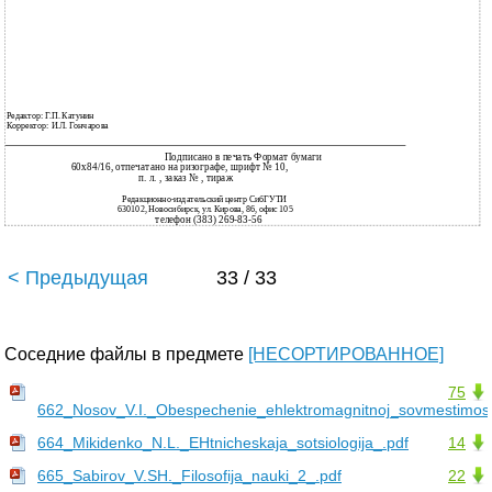
Редактор: Г.П. Катунин
Корректор: И.Л. Гончарова
Подписано в печать Формат бумаги
60х84/16, отпечатано на ризографе, шрифт № 10,
п. л. , заказ № , тираж
Редакционно-издательский центр СибГУТИ
630102, Новосибирск, ул. Кирова, 86, офис 105
телефон (383) 269-83-56
< Предыдущая
33 / 33
Соседние файлы в предмете
[НЕСОРТИРОВАННОЕ]
75
662_Nosov_V.I._Obespechenie_ehlektromagnitnoj_sovmestimost
664_Mikidenko_N.L._EHtnicheskaja_sotsiologija_.pdf
14
665_Sabirov_V.SH._Filosofija_nauki_2_.pdf
22