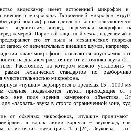
нство видеокамер имеет встроенный микрофон и
я внешнего микрофона. Встроенный микрофон «трубч
бегущей волны») размещается на конце телескопическ
ожет выдвигаться вперед, перемещая микрофон н
перед камерой. Пористый защитный чехол, надеваемый 
предохраняет его от пыли и механических повреж
ет запись от нежелательных внешних шумов, например, 
видении такие микрофоны называются «пушками» пот
овить на дальнем расстоянии от источника звука (2...
ться. Расстояние, на котором можно установить «
 рамки технических стандартов по разборчиво
ся чувствительностью микрофона.
корпуса «пушки» варьируется в пределах 15…1000 мм
ем сильнее подавляются звуки, приходящие от и
нных вне поля зрения камерного объектива. Эт
для «захвата» звука в строго ограниченной зоне, куд
чие от обычных микрофонов, «пушки» принимают
мембраны, а вдоль линии корпуса – звуковода, со
м на источник звука (рис. 4.1) [24]. Звуковод – это