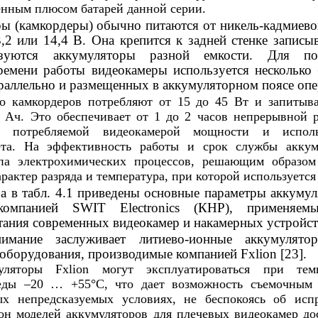
енным плюсом батарей данной серии.
ы (камкордеры) обычно питаются от никель-кадмиев
,2 или 14,4 В. Она крепится к задней стенке запис
ьзуются аккумуляторы разной емкости. Для по
ремени работы видеокамеры используется несколько 
раллельно и размещенных в аккумуляторном поясе опе
о камкордеров потребляют от 15 до 45 Вт и запитыв
 Ач. Это обеспечивает от 1 до 2 часов непрерывной 
т потребляемой видеокамерой мощности и исполь
ета. На эффективность работы и срок службы аккум
а электрохимических процессов, решающим образом
арактер разряда и температура, при которой используется
а в табл. 4.1 приведены основные параметры аккумул
компанией SWIT Electronics (КНР), применяем
ания современных видеокамер и накамерных устройств
имание заслуживает литиево-ионные аккумулято
оборудования, производимые компанией Fxlion [23].
уляторы Fxlion могут эксплуатироваться при темп
ды –20 … +55°С, что дает возможность съемочным 
ых непредсказуемых условиях, не беспокоясь об исп
он моделей аккумуляторов для плечевых видеокамер до