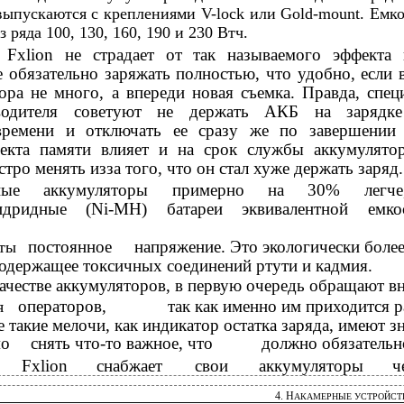
выпускаются с креплениями V-lock или Gold-mount. Емк
 ряда 100, 130, 160, 190 и 230 Втч.
 Fxlion не страдает от так называемого эффекта 
 обязательно заряжать полностью, что удобно, если 
ора не много, а впереди новая съемка. Правда, спец
зводителя советуют не держать АКБ на зарядке
времени и отключать ее сразу же по завершении 
фекта памяти влияет и на срок службы аккумулято
стро менять изза того, что он стал хуже держать заряд.
нные аккумуляторы примерно на 30% легч
гидридные (Ni-MH) батареи эквивалентной емко
постоянное
напряжение. Это экологически более
ты
содержащее токсичных соединений ртути и кадмия.
качестве аккумуляторов, в первую очередь обращают в
операторов,
так как именно им приходится р
я
е такие мелочи, как индикатор остатка заряда, имеют з
мо
снять что-то важное, что
должно обязательн
Fxlion
снабжает
свои
аккумуляторы
ч
4. Н
АКАМЕРНЫЕ УСТРОЙСТ