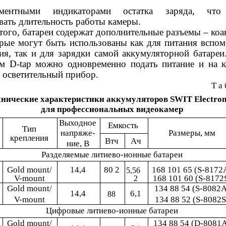
ментными индикаторами остатка заряда, что 
вать длительность работы камеры.
того, батареи содержат дополнительные разъемы – коа
орые могут быть использованы как для питания вспом
ия, так и для зарядки самой аккумуляторной батареи
ем D-tap можно одновременно подать питание и на к
 осветительный прибор.
Т а 
хнические характеристики аккумуляторов SWIT Electron
для профессиональных видеокамер
Выходное
Емкость
Тип
напряже-
Размеры, мм
крепления
Втч
Ач
ние, В
Разделяемые литиево-ионные батареи
Gold mount/
14,4
80 2
168 101 65 (S-8172
5,56
V-mount
168 101 60 (S-8172
2
Gold mount/
134 88 54 (S-8082А
14,4
6,1
88
V-mount
134 88 52 (S-8082S
Цифровые литиево-ионные батареи
Gold mount/
134 88 54 (D-8081