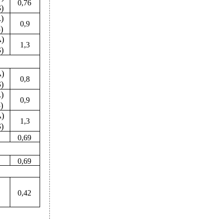
0,76
)
)
0,9
)
А)
1,3
)
А)
0,8
)
)
0,9
)
А)
1,3
)
0,69
0,69
0,42