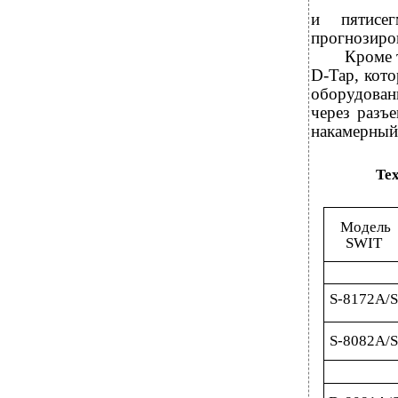
и пятисег
прогнозиро
Кроме 
D-Tap, кот
оборудован
через разъ
накамерный
Те
Модель
SWIT
S-8172А/S
S-8082А/S