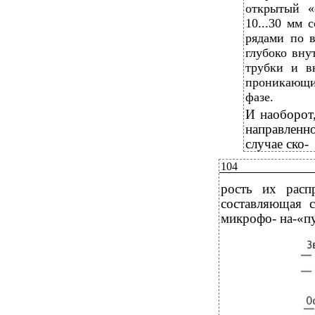
открытый «
10...30 мм
рядами по 
глубоко вну
трубки и в
проникающие
фазе.
И
наоборо
направленн
случае ско-
104
рость их расп
составляющая с
микрофо- на-«пу