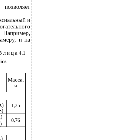
позволяет
ксиальный и
огательного
. Например,
амеру, и на
б л и ц а 4.1
ics
Масса,
кг
А)
1,25
S)
)
0,76
)
А)