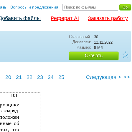
язь
Вопросы и предложения
Добавить файлы
Реферат AI
Заказать работу
Скачиваний:
30
Добавлен:
12.11.2022
Размер:
8 Мб
☆
Скачать
9
20
21
22
23
24
25
Следующая >
>>
101
рмацию:
в «заряд
сположен
анные об
тах, что