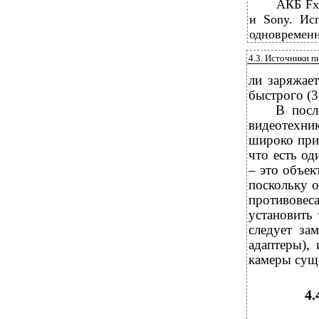
АКБ Fx
и Sony. Ис
одновременно
4.3. Источники п
ли заряжае
быстрого (3 
В посл
видеотехни
широко при
что есть од
– это объек
поскольку о
противовес
установить
следует за
адаптеры),
камеры суще
4