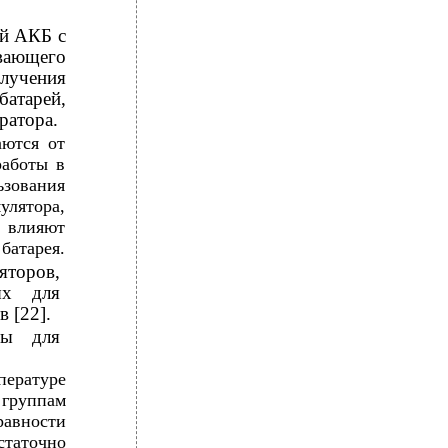
ой АКБ с
ывающего
лучения
батарей,
ратора.
аются от
работы в
зования
улятора,
 влияют
 батарея.
яторов,
ых для
 [22].
ры для
ературе
группам
равности
статочно