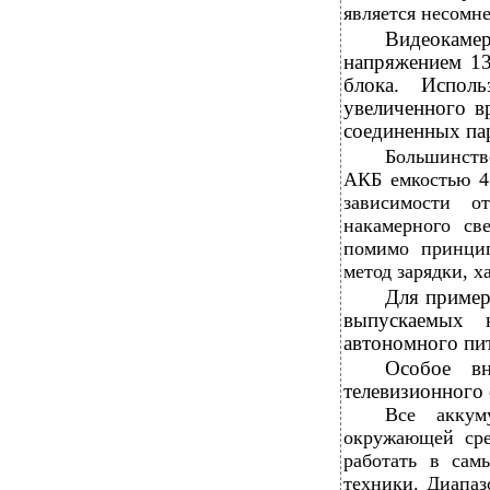
является несомн
Видеокамер
напряжением 13
блока. Испол
увеличенного в
соединенных па
Большинств
АКБ емкостью 4
зависимости о
накамерного св
помимо принцип
метод зарядки, х
Для пример
выпускаемых 
автономного пит
Особое вн
телевизионного 
Все аккум
окружающей сре
работать в сам
техники. Диапаз