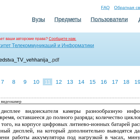
FAQ
Обратная св
Вузы
Предметы
Пользователи
ет ваши авторские права?
Сообщите нам.
ситет Телекоммуникаций и Информатики
edstva_TV_vehhanija_
.pdf
7
8
9
10
11
12
13
14
15
16
17
18
1
я видеокамер
 дисплее видоискателя камеры разнообразную инфо
 время, оставшееся до полного разряда; количество цикло
е того, на корпусе цифровых литиево-ионных батарей ра
нный дисплей, на который дополнительно выводятся д
ени работы аккумулятора под нагрузкой в часах, мину