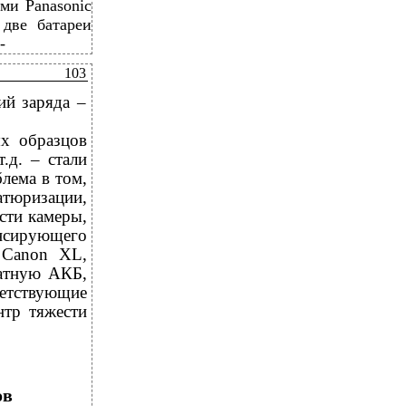
ми Panasonic
 две батареи
-
103
ий заряда –
ых образцов
.д. – стали
лема в том,
атюризации,
асти камеры,
ансирующего
 Canon XL,
татную АКБ,
ветствующие
нтр тяжести
ов