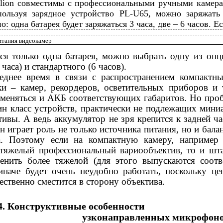
lion совместимы с профессиональными ручными камера
пользуя зарядное устройство PL-U65, можно заряжать
: одна батарея будет заряжаться 3 часа, две – 6 часов. Ес
итания видеокамер
тся только одна батарея, можно выбрать одну из опц
часа) и стандартного (6 часов).
еднее время в связи с распространением компактн
ки – камер, рекордеров, осветительных приборов и т
меняться и АКБ соответствующих габаритов. Но проб
ин класс устройств, практически не подлежащих мини
тивы. А ведь аккумулятор не зря крепится к задней ч
н играет роль не только источника питания, но и бал
а. Поэтому если на компактную камеру, например
 тяжелый профессиональный вариообъектив, то и ш
менить более тяжелой (для этого выпускаются соот
 иначе будет очень неудобно работать, поскольку це
ственно сместится в сторону объектива.
.4. Конструктивные особенности
узконаправленных микрофон