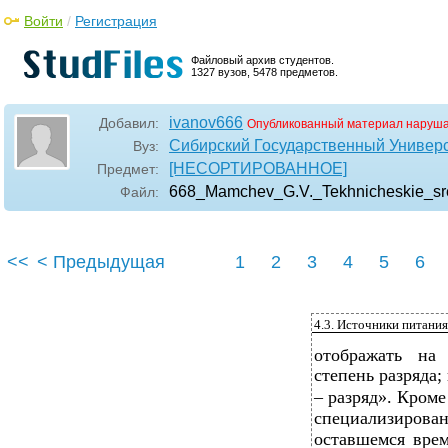
Войти
/
Регистрация
Файловый архив студентов.
1327 вузов, 5478 предметов.
ivanov666
Добавил:
Опубликованный материал наруша
Сибирский Государственный Универ
Вуз:
[НЕСОРТИРОВАННОЕ]
Предмет:
668_Mamchev_G.V._Tekhnicheskie_sr
Файл:
<<
< Предыдущая
1
2
3
4
5
6
4.3. Источники питани
отображать на
степень разряда;
– разряд». Кром
специализирова
оставшемся врем