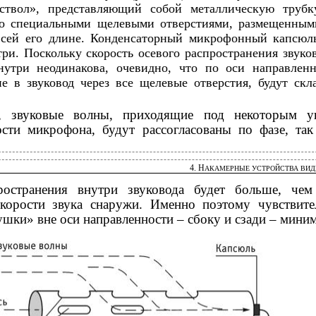
ствол», представляющий собой металлическую трубк
 со специальными щелевыми отверстиями, размещенны
всей его длине. Конденсаторный микрофонный капсюл
три. Поскольку скорость осевого распространения звуко
нутри неодинакова, очевидно, что по оси направлен
 в звуковод через все щелевые отверстия, будут скл
т, звуковые волны, приходящие под некоторым у
ости микрофона, будут рассогласованы по фазе, так
4. Н
АКАМЕРНЫЕ УСТРОЙСТВА ВИ
ространения внутри звуковода будет больше, чем
корости звука снаружи. Именно поэтому чувствите
шки» вне оси направленности – сбоку и сзади – миним