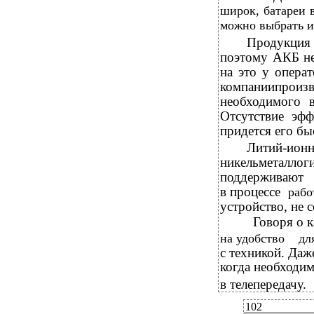
широк, батареи 
можно выбрать из
Продукция
поэтому АКБ не
на это у операт
компаниипрои
необходимого 
Отсутствие эф
придется его бы
Литий-ио
никельметалло
поддерживают
в процессе
рабо
устройство, не 
Говоря о 
на удобство
дл
с техникой. Даж
когда необходи
в телепередачу.
102