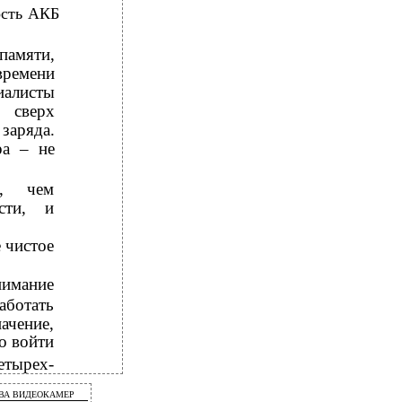
ость АКБ
памяти,
времени
иалисты
 сверх
заряда.
ра – не
е, чем
сти, и
 чистое
нимание
аботать
начение,
о войти
етырех-
ВА ВИДЕОКАМЕР