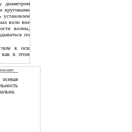
у диаметром
ми круговыми
ь установлен
вых волн вне
ности волны,
адываться по
глом к оси
 как в этом
ДЕОКАМЕР
 осевая
льность
альна.