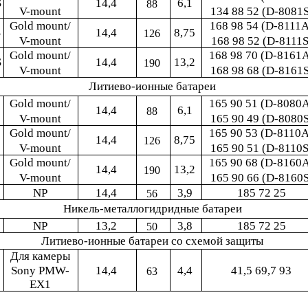
S
14,4
6,1
88
V-mount
134 88 52 (D-8081S
Gold mount/
168 98 54 (D-8111А
S
14,4
8,75
126
V-mount
168 98 52 (D-8111S
Gold mount/
168 98 70 (D-8161
S
14,4
13,2
190
V-mount
168 98 68 (D-8161S
Литиево-ионные батареи
Gold mount/
165 90 51 (D-8080
14,4
6,1
88
V-mount
165 90 49 (D-8080S
Gold mount/
165 90 53 (D-8110А
14,4
8,75
126
V-mount
165 90 51 (D-8110S
Gold mount/
165 90 68 (D-8160
14,4
13,2
190
V-mount
165 90 66 (D-8160S
NP
14,4
3,9
185 72 25
56
Никель-металлогидридные батареи
NP
13,2
3,8
185 72 25
50
Литиево-ионные батареи со схемой защиты
Для камеры
Sony PMW-
14,4
4,4
41,5 69,7 93
63
EX1