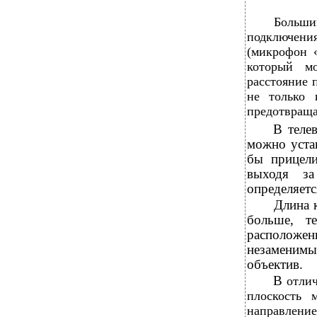
Больши
подключени
(микрофон «
который м
расстояние 
не только 
предотвраща
В
теле
можно устан
бы прицели
выходя за
определяет
Длина 
больше, т
расположе
незаменимы 
объектив.
В
отли
плоскость 
направление