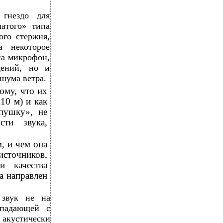
 гнездо для
атого» типа
ого стержня,
а некоторое
на микрофон,
дений, но и
шума ветра.
ому, что их
10 м) и как
пушку», не
сти звука,
, и чем она
сточников,
и качества
а направлен
 звук не на
впадающей с
 акустически