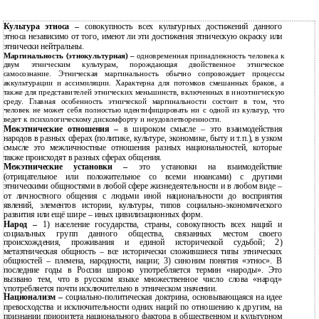
Культура этноса –
совокупность всех культурных достижений данного
этноса независимо от того, имеют ли эти достижения этническую окраску или
этнически нейтральны.
Маргинальность (этнокультурная) –
одновременная принадлежность человека к
двум этническим культурам, порождающая двойственное этническое
самосознание. Этническая маргинальность обычно сопровождает процессы
аккультурации и ассимиляции. Характерна для потомков смешанных браков, а
также для представителей этнических меньшинств, включенных в иноэтническую
среду. Главная особенность этнической маргинальности состоит в том, что
человек не может себя полностью идентифицировать ни с одной из культур, что
ведет к психологическому дискомфорту и неудовлетворенности.
Межэтнические отношения –
в широком смысле – это взаимодействия
народов в разных сферах (политике, культуре, экономике, быту и т.п.), в узком
смысле это межличностные отношения разных национальностей, которые
также происходят в разных сферах общения.
Межэтнические установки –
это установки на взаимодействие
(отрицательное или положительное со всеми нюансами) с другими
этническими общностями в любой сфере жизнедеятельности и в любом виде –
от личностного общения с людьми иной национальности до восприятия
явлений, элементов истории, культуры, типов социально-экономического
развития или ещё шире – иных цивилизационных форм.
Народ –
1) население государства, страны, совокупность всех наций и
социальных групп данного общества, связанных местом своего
происхождения, проживания и единой исторической судьбой; 2)
метаэтническая общность – все исторически сложившиеся типы этнических
общностей – племена, народности, нации; 3) синоним понятия «этнос». В
последние годы в России широко употребляется термин «народы». Это
вызвано тем, что в русском языке множественное число слова «народ»
употребляется почти исключительно в этническом значении.
Национализм –
социально-политическая доктрина, основывающаяся на идее
превосходства и исключительности одних наций по отношению к другим, на
признании приоритета национального фактора в общественном и культурном