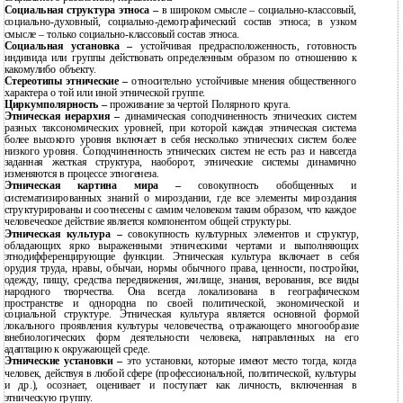
Социальная структура этноса –
в широком смысле – социально-классовый,
социально-духовный, социально-демографический состав этноса; в узком
смысле – только социально-классовый состав этноса.
Социальная установка –
устойчивая предрасположенность, готовность
индивида или группы действовать определенным образом по отношению к
какомулибо объекту.
Стереотипы этнические –
относительно устойчивые мнения общественного
характера о той или иной этнической группе.
Циркумполярность –
проживание за чертой Полярного круга.
Этническая иерархия –
динамическая соподчиненность этнических систем
разных таксономических уровней, при которой каждая этническая система
более высокого уровня включает в себя несколько этнических систем более
низкого уровня. Соподчиненность этнических систем не есть раз и навсегда
заданная жесткая структура, наоборот, этнические системы динамично
изменяются в процессе этногенеза.
Этническая картина мира –
совокупность обобщенных и
систематизированных знаний о мироздании, где все элементы мироздания
структурированы и соотнесены с самим человеком таким образом, что каждое
человеческое действие является компонентом общей структуры.
Этническая культура –
совокупность культурных элементов и структур,
обладающих ярко выраженными этническими чертами и выполняющих
этнодифференцирующие функции. Этническая культура включает в себя
орудия труда, нравы, обычаи, нормы обычного права, ценности, постройки,
одежду, пищу, средства передвижения, жилище, знания, верования, все виды
народного творчества. Она всегда локализована в географическом
пространстве и однородна по своей политической, экономической и
социальной структуре. Этническая культура является основной формой
локального проявления культуры человечества, отражающего многообразие
внебиологических форм деятельности человека, направленных на его
адаптацию к окружающей среде.
Этнические установки –
это установки, которые имеют место тогда, когда
человек, действуя в любой сфере (профессиональной, политической, культуры
и др.), осознает, оценивает и поступает как личность, включенная в
этническую группу.