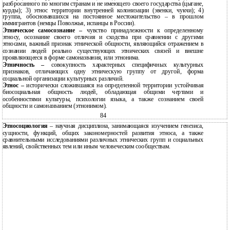
разбросанного по многим странам и не имеющего своего государства (цыгане,
курды); 3) этнос территории внутренней колонизации (эвенки, чукчи); 4)
группа, обосновавшихся на постоянное местожительство – в прошлом
иммигрантов (немцы Поволжья, испанцы в России).
Этническое самосознание –
чувство принадлежности к определенному
этносу, осознание своего отличия и сходства при сравнении с другими
этносами, важный признак этнической общности, являющийся отражением в
сознании людей реально существующих этнических связей и внешне
проявляющееся в форме самоназвания, или этнонима.
Этничность –
совокупность характерных специфичных культурных
признаков, отличающих одну этническую группу от другой, форма
социальной организации культурных различий.
Этнос –
исторически сложившаяся на определенной территории устойчивая
биосоциальная общность людей, обладающая общими чертами и
особенностями культуры, психологии языка, а также сознанием своей
общности и самоназванием (этнонимом).
84
Этносоциология
– научная дисциплина, занимающаяся изучением генезиса,
сущности, функций, общих закономерностей развития этноса, а также
сравнительными исследованиями различных этнических групп и социальных
явлений, свойственных тем или иным человеческим сообществам.