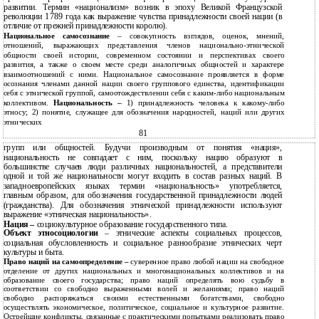
развитии. Термин «национализм» возник в эпоху Великой Французской
революции 1789 года как выражение чувства принадлежности своей нации (в
отличие от прежней принадлежности королю).
Национальное самосознание
– совокупность взглядов, оценок, мнений,
отношений, выражающих представления членов национально-этнической
общности своей истории, современном состоянии и перспективах своего
развития, а также о своем месте среди аналогичных общностей и характере
взаимоотношений с ними. Национальное самосознание проявляется в форме
осознания членами данной нации своего группового единства, идентификации
себя с этнической группой, самоотождествлении себя с каким-либо национальным
коллективом.
Национальность –
1) принадлежность человека к какому-либо
этносу; 2) понятие, служащее для обозначения народностей, наций или других
этнических
81
групп или общностей. Будучи производным от понятия «нация»,
национальность не совпадает с ним, поскольку нацию образуют в
большинстве случаев люди различных национальностей, а представители
одной и той же национальности могут входить в состав разных наций. В
западноевропейских языках термин «национальность» употребляется,
главным образом, для обозначения государственной принадлежности людей
(гражданства). Для обозначения этнической принадлежности используют
выражение «этническая национальность».
Нация –
социокультурное образование государственного типа.
Объект этносоциологии
– этнические аспекты социальных процессов,
социальная обусловленность и социальное разнообразие этнических черт
культуры и быта.
Право наций на самоопределение –
суверенное право любой нации на свободное
отделение от других национальных и многонациональных коллективов и на
образование своего государства; право наций определять вою судьбу в
соответствии со свободно выраженными волей и желаниями; право наций
свободно распоряжаться своими естественными богатствами, свободно
осуществлять экономическое, политическое, социальное и культурное развитие.
Острейшие конфликты, связанные с практическими попытками реализовать право