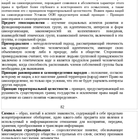
наций на самоопределение, порождают сомнения в абсолютном характере этого
права и требуют более глубокого и всестороннего его осмысления, а также
соотнесения его с принципом территориальной целостности. Взамен права наций
на самоопределение Уставом ООН предусмотрен новый принцип – Принцип
равноправия и самоопределения народов.
Предмет этносоциологии
– изучение социальных аспектов развития и
функционирования этнических групп, их идентичности, интересов и форм
самоорганизации, закономерностей их коллективного поведения,
взаимодействий этнических групп, взаимосвязей личности, включенной в эти
группы, и социальной среды.
Примордиализм –
методологический подход, рассматривающий этничность
как врожденное свойство человеческой идентичности, имеющее свою
объективную основу либо в природе, либо в обществе. Сторонники
примордиализма считают, что осознание людьми групповой принадлежности
заключено в генетическом коде и является продуктом ранней человеческой
эволюции, когда способность распознавать членов собственной группы была
необходима для выживания.
Принцип равноправия и самоопределения народов –
положение, согласно
которому не нация, а все население данной территории (народ) имеет Право на
самоопределение, но только при условии, что это не будет ущемлять интересы
других народов.
Принцип территориальной целостности –
принцип, предусматривающий не-
рушимость существующих границ государства и исключение права наций на
отделение из самого понятия «самоопределение».
82
Символ –
образ, взятый в аспекте знаковости, содержащий в себе предельно
концентрированное обобщение, идею какого-либо предмета или явления и
используемый в информационном отношении для восприятия, передачи,
хранения, преобразования и трансляции информации.
Социальная стратификация –
социологическое понятие, обозначающее
многомерную структуру общества и отдельных его слоев; систему признаков
социального расслоения, неравенства.