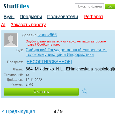
Вузы
Предметы
Пользователи
Реферат
AI
Заказать работу
ivanov666
Добавил:
Опубликованный материал нарушает ваши авторские
права?
Сообщите нам.
Сибирский Государственный Университет
Вуз:
Телекоммуникаций и Информатики
[НЕСОРТИРОВАННОЕ]
Предмет:
664_Mikidenko_N.L._EHtnicheskaja_sotsiologij
Файл:
Скачиваний:
14
Добавлен:
12.11.2022
Размер:
2 Мб
☆
Скачать
< Предыдущая
9 / 9