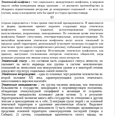
Этнический конфликт –
тип социального, межгруппового конфликта, в широком
смысле любая конкуренция между группами – от реального противоборства за
обладание ограниченными ресурсами до конкуренции социальной – во всех тех
случаях, когда в восприятии хотя бы одной из сторон противостоящая
83
сторона определяется с точки зрения этнической принадлежности. В зависимости
от формы проявления принято выделять следующие виды этнических
конфликтов: латентные (скрытые), актуализированные (открытые),
насильственные, вооруженные, невооруженные. По основным целям этнические
конфликты бывают статусными, этнотерриториальные, культурно-языковые. По
масштабам проявления этнические конфликты могут носить локальный (в
пределах одной территории), региональный (участвуют несколько государств или
этнических групп одного географического региона), глобальный (между группами
или союзами государств) характер. Источниками этнических конфликтов, как
правило, выступают столкновения интересов этнических общностей, когда
возникает реальная или мнимая угроза потери своих интересов.
Этнический статус –
это составная часть социального статуса личности, он
указывает на место индивида или группы в системе межэтнических
отношений на личностном или межгрупповом уровне и в некоторой степени
определяет структуру социальных связей личности.
Этническое возрождение
– одна из основных черт развития человечества во
второй половине ХХ века, характеризующаяся ростом этнического
самосознания в мировом масштабе.
Этническое меньшинство –
это группа численно меньшая, чем этническое
большинство в государстве, находящаяся в недоминирующем положении,
обладающая этнокультурной спецификой и желающая её сохранить.
Этнические меньшинства возникают двумя путями: 1) в результате
территориальной экспансии какого-либо государства по отношению к другим
этносам и присоединения их к себе; 2) миграции групп людей с их основной
этнической территории в удаленные иноэтнические области. Выделяют
несколько типов этнических меньшинств: 1) часть этнонации, проживающая за
пределами основной территории самоопределения последней (татары в
Сибири); 2) группа, сохраняющая идентичность своего народа, но