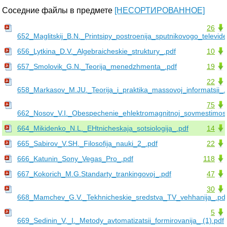
Соседние файлы в предмете
[НЕСОРТИРОВАННОЕ]
26
652_Maglitskij_B.N._Printsipy_postroenija_sputnikovogo_televide
656_Lytkina_D.V._Algebraicheskie_struktury_.pdf
10
657_Smolovik_G.N._Teorija_menedzhmenta_.pdf
19
22
658_Markasov_M.JU._Teorija_i_praktika_massovoj_informatsii_.
75
662_Nosov_V.I._Obespechenie_ehlektromagnitnoj_sovmestimost
664_Mikidenko_N.L._EHtnicheskaja_sotsiologija_.pdf
14
665_Sabirov_V.SH._Filosofija_nauki_2_.pdf
22
666_Katunin_Sony_Vegas_Pro_.pdf
118
667_Kokorich_M.G.Standarty_trankingovoj_.pdf
47
30
668_Mamchev_G.V._Tekhnicheskie_sredstva_TV_vehhanija_.pd
5
669_Sedinin_V._I._Metody_avtomatizatsii_formirovanija_ (1).pdf