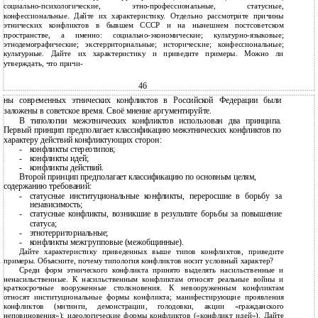
социально-психологические, этно-профессиональные, статусные,
конфессиональные. Дайте их характеристику. Отдельно рассмотрите причины
этнических конфликтов в бывшем СССР и на нынешнем постсоветском
пространстве, а именно: социально-экономические; культурно-языковые;
этнодемографические; экстерриториальные; исторические; конфессиональные;
культурные. Дайте их характеристику и приведите примеры. Можно ли
утверждать, что причи-
46
ны современных этнических конфликтов в Российской Федерации были
заложены в советское время. Своё мнение аргументируйте.
В типологии межэтнических конфликтов использован два принципа.
Первый принцип предполагает классификацию межэтнических конфликтов по
характеру действий конфликтующих сторон:
-
конфликты стереотипов;
-
конфликты идей;
-
конфликты действий.
Второй принцип предполагает классификацию по основным целям,
содержанию требований:
-
статусные институциональные конфликты, переросшие в борьбу за
независимость;
-
статусные конфликты, возникшие в результате борьбы за повышение
статуса;
-
этнотерриториальные;
-
конфликты межгрупповые (межобщинные).
Дайте характеристику приведенных выше типов конфликтов, приведите
примеры. Объясните, почему типология конфликтов носит условный характер?
Среди форм этнического конфликта принято выделять насильственные и
ненасильственные. К насильственным конфликтам относят реальные войны и
краткосрочные вооруженные столкновения. К невооруженным конфликтам
относят институциональные формы конфликта; манифестирующие проявления
конфликтов (митинги, демонстрации, голодовки, акции «гражданского
неповиновения»); идеологические формы конфликтов («конфликт идей»). Дайте