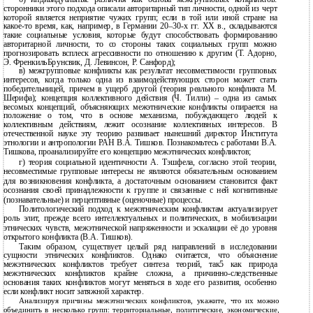
сторонники этого подхода описали авторитарный тип личности, одной из черт
которой является неприятие чужих групп; если в той или иной стране на
какое-то время, как, например, в Германии 20–30-х гг. ХХ в., складываются
такие социальные условия, которые будут способствовать формированию
авторитарной личности, то со стороны таких социальных групп можно
прогнозировать всплеск агрессивности по отношению к другим (Т. Адорно,
Э. ФренкильБрунсвик, Д. Левинсон, Р. Санфорд);
в) межгрупповые конфликты как результат несовместимости групповых
интересов, когда только одна из взаимодействующих сторон может стать
победительницей, причем в ущерб другой (теория реального конфликта М.
Шерифа); концепция коллективного действия (Ч. Тилли) – одна из самых
весомых концепций, объясняющих межэтнические конфликты опирается на
положение о том, что в основе механизма, побуждающего людей к
коллективным действиям, лежит осознание коллективных интересов. В
отечественной науке эту теорию развивает нынешний директор Института
этнологии и антропологии РАН В.А. Тишков. Познакомьтесь с работами В.А.
Тишкова, проанализируйте его концепцию межэтнических конфликтов;
г) теория социальной идентичности А. Тэшфела, согласно этой теории,
несовместимые групповые интересы не являются обязательным основанием
для возникновения конфликта, а достаточным основанием становится факт
осознания своей принадлежности к группе и связанные с ней когнитивные
(познавательные) и перцептивные (оценочные) процессы.
Политологический подход к межэтническим конфликтам актуализирует
роль элит, прежде всего интеллектуальных и политических, в мобилизации
этнических чувств, межэтнической напряженности и эскалации её до уровня
открытого конфликта (В.А. Тишков).
Таким образом, существует целый ряд направлений в исследовании
сущности этнических конфликтов. Однако считается, что объяснение
межэтнических конфликтов требует синтеза теорий, так5 как природа
межэтнических конфликтов крайне сложна, а причинно-следственные
основания таких конфликтов могут меняться в ходе его развития, особенно
если конфликт носит затяжной характер.
Анализируя причины межэтнических конфликтов, укажите, что их можно
объединить в несколько групп: территориальные, политические, экономические,