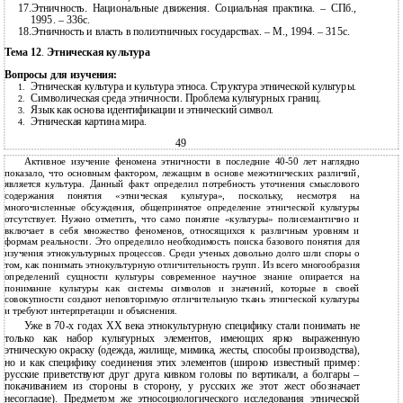
17.Этничность. Национальные движения. Социальная практика. – СПб.,
1995. – 336с.
18.Этничность и власть в полиэтничных государствах. – М., 1994. – 315с.
Тема 12
.
Этническая культура
Вопросы для изучения:
Этническая культура и культура этноса. Структура этнической культуры.
1.
Символическая среда этничности. Проблема культурных границ.
2.
Язык как основа идентификации и этнический символ.
3.
Этническая картина мира.
4.
49
Активное изучение феномена этничности в последние 40-50 лет наглядно
показало, что основным фактором, лежащим в основе межэтнических различий,
является культура. Данный факт определил потребность уточнения смыслового
содержания понятия «этническая культура», поскольку, несмотря на
многочисленные обсуждения, общепринятое определение этнической культуры
отсутствует. Нужно отметить, что само понятие «культуры» полисемантично и
включает в себя множество феноменов, относящихся к различным уровням и
формам реальности. Это определило необходимость поиска базового понятия для
изучения этнокультурных процессов. Среди ученых довольно долго шли споры о
том, как понимать этнокультурную отличительность групп. Из всего многообразия
определений сущности культуры современное научное знание опирается на
понимание культуры как системы символов и значений, которые в своей
совокупности создают неповторимую отличительную ткань этнической культуры
и требуют интерпретации и объяснения.
Уже в 70-х годах ХХ века этнокультурную специфику стали понимать не
только как набор культурных элементов, имеющих ярко выраженную
этническую окраску (одежда, жилище, мимика, жесты, способы производства),
но и как специфику соединения этих элементов (широко известный пример:
русские приветствуют друг друга кивком головы по вертикали, а болгары –
покачиванием из стороны в сторону, у русских же этот жест обозначает
несогласие). Предметом же этносоциологического исследования этнической