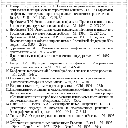
48
Глезер О.Б., Стрелецкий В.Н. Типология
территориально-этнических
3.
притязаний и конфликтов на территории бывшего СССР / Социальные
конфликты: экспертиза, прогнозирование, технологии разрешения. –
Вып.3. – Ч. II. – М., 1993. – С. 28-36.
Дробижева Л.М. Этнополитические конфликты. Причины и типология /
4.
Россия сегодня: трудные поиски свободы. – М., 1993. – С.
203-226.
Дробижева Л.М. Этнополитические конфликты. Причины и типология /
5.
Россия сегодня: трудные поиски свободы. – М., 1993. – С.
227-236.
Дробижева Л.М., Аклаев А.Р., Коротеева В.В., Солдатова Г.У.
6.
Демократизация и образы национализма в Российской Федерации
90-х
годов. – М., 1996. – 282с.
Здравомыслов А.Г. Межнациональные конфликты в постсоветском
7.
пространстве. – М., 1997. – 286с.
Идентичность и конфликт в постсоветских государствах. – М., 1997. –
8.
490с.
Козер Л.А. Функции социального конфликта / Американская
9.
социологическая мысль. – М.., 1996. – С.
542-546.
10.Конфликты в современной России (проблемы анализа и регулирования).
– М., 2000. – 343с.
11.Нарочницкая Е.А. Этнонациональные конфликты и их разрешение:
(Политические теории и опыт Запада). – М., 2000. – 96с.
12.Национальные интересы: теория и практика. – СПб., 1991. – 235с.
13.Национальные отношения и межнациональные конфликты. Материалы
Всероссийской научно-теоретической конференции
«Социальноэтнические проблемы развития национальных отношений на
современном этапе». – Владикавказ, 1997. – 455с.
14.Паин Э.А., Попов А.А. Межнациональные конфликты в СССР
(некоторые подходы к изучению и практическому решению) /
Этнографическое обозрение. – 1990. – № 1. – С. 3-15.
15.Тишков В.А. Очерки теории и политики этничности в России. – М., 1997.
– 532с.
16.Этнические и региональные конфликты в Евразии. – Вып.1. – М., 1997.
– 204с. – Вып.2. – М., 1997. – 224с. – Вып.3. – М., 1997. – 304с.