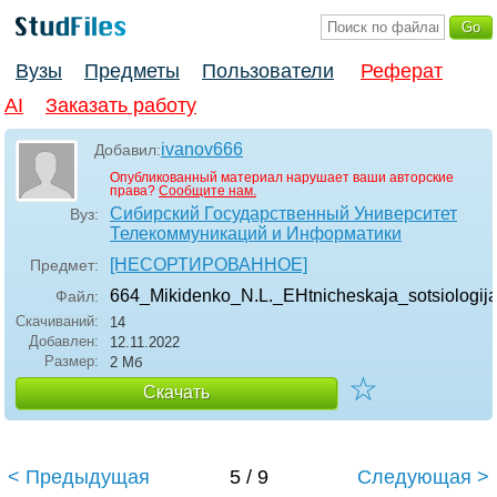
Вузы
Предметы
Пользователи
Реферат
AI
Заказать работу
ivanov666
Добавил:
Опубликованный материал нарушает ваши авторские
права?
Сообщите нам.
Сибирский Государственный Университет
Вуз:
Телекоммуникаций и Информатики
[НЕСОРТИРОВАННОЕ]
Предмет:
664_Mikidenko_N.L._EHtnicheskaja_sotsiologij
Файл:
Скачиваний:
14
Добавлен:
12.11.2022
Размер:
2 Мб
☆
Скачать
< Предыдущая
5 / 9
Следующая >