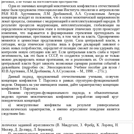
регионах, а не только на постсоветском пространстве.
Одна из значимых концепций межэтнических конфликтов в отечественной
науке была предложена этносоциологами Института этнологии и антропологии
РАН Ю.В. Арутюняном, Л.М. Дробижевой, А.А. Сусоколовым. Авторы
концепции исходят из положения, что в основе межэтнической напряженности
лежат процессы, связанные с модернизацией и интеллектуализацией народов. В
результате процессов модернизации, интеллектуализации, глобализации на
определенном историческом этапе в потенциале этнических групп происходят
изменения, что выражается в формировании стремления претендовать на
привилегированные, престижные места, в том числе на власть. Одновременно
меняются и ценностные представления групп. Сила центральной власти, в
ситуации, когда этнические группы лишь в форме деклараций заявляют о
своих новых потребностях, определит её позиции: сможет ли она удержать под
контролем новую ситуацию или нет. Если центральная власть слаба и теряет
легитимность, как это было в СССР, то создаются условия, когда не только
можно декларировать новые притязания, но и реализовать их. От состояния
центральной власти будет зависеть возможные сценарии развития событий в
дальнейшем. (подробно см.: Этносоциология: Учебное пособие для вузов /
Ю.В.Арутюнян, Л.М.Дробижева, А.А.Сусоколов. – М., 1998. – 271с.).
Данный подход, предложенный отечественными учеными, созвучен
концепции конфликтов Т. Парсонса в рамках структурно-функциональной
модели. Опираясь на уже имеющиеся знания, дайте характеристику концепции
конфликтов Т. Парсонса.
Помимо структурно-функционального подхода, в объяснительных
моделях причин межэтнических конфликтов разработан широкий круг
поведенческих концепций:
а) межгрупповые конфликты как результат универсальных
психологических характеристик, а именно агрессивное поведение является
следствием био-
45
логически заданной агрессивности (В. Макдугалл, З. Фрейд, К. Лоренц, Н.
Миллер, Д. Доллард, Л. Берковиц);
б) индивидуальные различия как основа межгрупповых конфликтов: