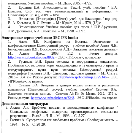
менеджмент: Учебное пособие. – М.: Дело, 2005. – 472с.
2.
Ерохина Е.А. Этносоциология [Текст]: учеб. пособие / Е.А.
Ерохина; Сиб. гос.
ун-т телекоммуникаций и информатики. –
Новосибирск : [б. и.], 2009. – 185с.
3.
Этнология (Этнография) [Текст]: учеб. для бакалавров / под ред.
В. А. Козьмина, В. С. Бузина. – М.: Юрайт, 2014. – 579, [13] с.
4.
Этносоциология: Учебное пособие для вузов / Ю.В.Арутюнян,
Л.М.Дробижева, А.А.Сусоколов. – М., 1998. – 271с.
Электронные версии учебников ЭБС IPR-books:
1.
Алаев Л.Б. Конфликты на Востоке. Этнические и
конфессиональные [Электронный ресурс]: учебное пособие/ Алаев Л.Б.,
Белокреницкий В.Я., Воскресенский А.Д.– Электрон. текстовые данные.–
М.: Аспект Пресс, 2008.– 512 c.– Режим доступа:
http://www.iprbookshop.ru/8902
.– ЭБС «IPRbooks», по паролю
2.
Русинова В.Н. Права человека в вооруженных конфликтах.
Проблемы соотношения норм международного гуманитарного права и
международного права прав человека [Электронный ресурс]:
монография/ Русинова В.Н.– Электрон. текстовые данные. – М.: Статут,
2015.– 384 c.– Режим доступа:
http://www.iprbookshop.ru/29346
.– ЭБС
«IPRbooks», по паролю
3.
Светлов В.А. Введение в единую теорию анализа и разрешения
конфликтов [Электронный ресурс]: учебное пособие/ Светлов В.А.–
Электрон. текстовые данные. – Саратов: Ай Пи Эр Медиа, 2012.– 279 c.–
Режим доступа:
http://www.iprbookshop.ru/8243
.– ЭБС «IPRbooks», по паролю
Дополнительная литература:
Аклаев А.Р. Проблема насилия в межнациональных конфликтах /
1.
Социальные конфликты: экспертиза, прогнозирование, технологии
разрешения. – Вып.3. – Ч. II. – М., 1993. – С.
5-27.
Галкин А. Суперэтнизм как глобальная проблема / Свободная мысль. –
2.
1994. – № 5. – С.
20-29.