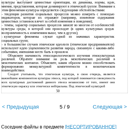
культуры выступают ценностные ориентации, их динамика, нормы, идеи,
мнения, представления, которые доминируют в этнической группе. Внимание к
этим феноменам культуры определяется следующими обстоятельствами:
тенденции развития социальных процессов можно измерять с помощью
–
индикаторов, которые их отражают (например, изменение содержания
ценностных установок влечет за собой изменения в поведении);
темпы, характер социальных процессов зависят во многом от особенностей
–
культуры среды, в которой они происходят (в одних культурных средах
восприимчивость к изменениям выше, чем в других);
культурные феномены служат одной из значимых характеристик
–
социальных групп;
в большинстве случаев этнические идеологи (этнические предприниматели)
–
используют идею ущемленности развития народа, связанную с
какими-либо
событиями, имевшими место быть в прошлом.
Объясните значимость этносоциологического изучения этнокультурных
различий. Обратите внимание на роль межэтнических различий в
межэтнических контактах. Объясните, каким образом можно способствовать
формированию межкультурной компетентности в межэтническом
взаимодействии.
Следует учитывать, что этническая культура, в свою очередь, является
важнейшим компонентом культуры этноса, под которой понимается совокупность
всех культурных достижений данного этноса независимо от того, имеют они
этническую окраску или этнически нейтральны. Под этнической культурой
50
< Предыдущая
5 / 9
Следующая >
Соседние файлы в предмете
[НЕСОРТИРОВАННОЕ]