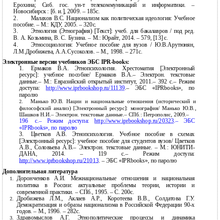
Ерохина; Сиб. гос.
ун-т телекоммуникаций и информатики. –
Новосибирск : [б. и.], 2009. – 185с.
2.
Малахов В.С. Национализм как политическая идеология: Учебное
пособие. – М.: КДУ, 2005. – 320с.
3.
Этнология (Этнография) [Текст]: учеб. для бакалавров / под ред.
В. А. Козьмина, В. С. Бузина. – М.: Юрайт, 2014. – 579, [13] с.
4.
Этносоциология: Учебное пособие для вузов / Ю.В.Арутюнян,
Л.М.Дробижева, А.А.Сусоколов. – М., 1998. – 271с.
Электронные версии учебников ЭБС IPR-books:
1.
Ермаков В.А. Этнопсихология. Хрестоматия [Электронный
ресурс]: учебное пособие/ Ермаков В.А.– Электрон. текстовые
данные.– М.: Евразийский открытый институт, 2011.– 392 c.– Режим
доступа:
http://www.iprbookshop.ru/11139
.– ЭБС «IPRbooks», по
паролю
Манько Ю.В. Нации и национальные отношения (исторический и
2.
философский анализ) [Электронный ресурс]: монография/ Манько Ю.В.,
Шашков Н.И.– Электрон. текстовые данные.– СПб.: Петрополис, 2009.–
196
c.– Режим доступа:
http://www.iprbookshop.ru/20323
.– ЭБС
«IPRbooks», по паролю
3.
Цветков А.В. Этнопсихология. Учебное пособие в схемах
[Электронный ресурс]: учебное пособие для студентов вузов/ Цветков
А.В., Соловьева А.В.– Электрон. текстовые данные. – М.:
ЮНИТИ-
ДАНА, 2014. – 119 c.– Режим доступа:
http://www.iprbookshop.ru/21013
. – ЭБС «IPRbooks», по паролю
Дополнительная литература
Доронченков А.И. Межнациональные отношения и национальная
1.
политика в России: актуальные проблемы теории, истории и
современной практики. – СПб., 1995. – C. 200с.
Дробижева Л.М., Аклаев А.Р., Коротеева В.В., Солдатова Г.У.
2.
Демократизация и образы национализма в Российской Федерации
90-х
годов. – М., 1996. – 282с.
Здравомыслов А.Г. Этнополитические процессы и динамика
3.