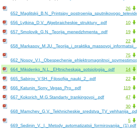
26
652_Maglitskij_B.N._Printsipy_postroenija_sputnikovogo_televide
656_Lytkina_D.V._Algebraicheskie_struktury_.pdf
10
657_Smolovik_G.N._Teorija_menedzhmenta_.pdf
19
22
658_Markasov_M.JU._Teorija_i_praktika_massovoj_informatsii_.
75
662_Nosov_V.I._Obespechenie_ehlektromagnitnoj_sovmestimost
664_Mikidenko_N.L._EHtnicheskaja_sotsiologija_.pdf
14
665_Sabirov_V.SH._Filosofija_nauki_2_.pdf
22
666_Katunin_Sony_Vegas_Pro_.pdf
119
667_Kokorich_M.G.Standarty_trankingovoj_.pdf
47
30
668_Mamchev_G.V._Tekhnicheskie_sredstva_TV_vehhanija_.pd
5
669_Sedinin_V._I._Metody_avtomatizatsii_formirovanija_ (1).pdf