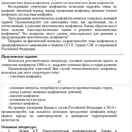
характеристику форм конфликтов, укажите последствия всех форм конфликтов.
Исследования этнических конфликтов позволили выделить этапы их
развития: латентный период; период проявления конфликта; активное течение
конфликта; последствия конфликта.
Урегулирование межэтнических конфликтов является социально-значимой
задачей. Проанализируйте уже имеющийся опыт, как зарубежный, так и
отечественный, в решении межэтнических конфликтов. Каким образом могут
быть полезны этносоциологические знания в решении межэтнических
конфликтов? Что конкретно могут сделать этносоциологи для решения и
предупреждения межэтнических конфликтов?
Опираясь на фактический материал, охарактеризуйте зоны конфликтов и
предконфликтного напряжения в бывшем СССР, странах СНГ и современной
Российской Федерации.
____________________________________________________________________
Практическое задание:
Используя дополнительную литературу, составьте хронологию одного из
этнических конфликтов 1990-х гг., выделите основные фазы и стадии развития.
Проанализируйте известный Вам случай этнополитического конфликта,
используя для этого следующую схему:
- участники конфликта;
47
-
основные интересы, потребности и ценности противостоящих сторон;
-
повод к началу активных конфликтных действий;
-
масштаб конфликта;
-
возможности и ресурсы;
-
контекст конфликта.
На примере вхождения Крыма в состав Российской Федерации в 2014 г.
проанализируйте, как оказалось возможно преодоление конфликта между
правом народа на самоопределение и принципом территориальной
целостности.
Основная литература:
1.
Аклаев А.Р. Этнополитическая конфликтология: Анализ и