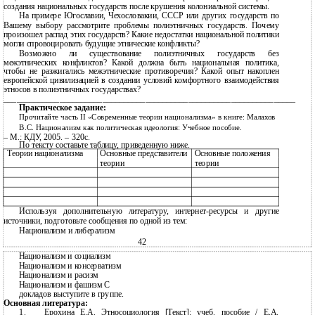
создания национальных государств после крушения колониальной системы.
На примере Югославии, Чехословакии, СССР или других государств по
Вашему выбору рассмотрите проблемы полиэтничных государств. Почему
произошел распад этих государств? Какие недостатки национальной политики
могли спровоцировать будущие этнические конфликты?
Возможно ли существование полиэтничных государств без
межэтнических конфликтов? Какой должна быть национальная политика,
чтобы не разжигались межэтнические противоречия? Какой опыт накоплен
европейской цивилизацией в создании условий комфортного взаимодействия
этносов в полиэтничных государствах?
____________________________________________________________________
Практическое задание:
Прочитайте часть II «Современные теории национализма» в книге: Малахов
В.С. Национализм как политическая идеология: Учебное пособие.
– М.: КДУ, 2005. – 320с.
По тексту составьте таблицу, приведенную ниже.
Теории национализма
Основные представители
Основные положения
теории
теории
Используя дополнительную литературу, интернет-ресурсы и другие
источники, подготовьте сообщения по одной из тем:
Национализм и либерализм
42
Национализм и социализм
Национализм и консерватизм
Национализм и расизм
Национализм и фашизм С
докладов выступите в группе.
Основная литература:
1.
Ерохина Е.А. Этносоциология [Текст]: учеб. пособие / Е.А.