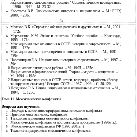
национального самосознания россиян / Социологические исследования.
– 1996. – №12. – М.
23-32.
Коротеева В.В. Экономические интересы и национализм. – М.: РГГУ,
4.
2000. – 250с.
43
Малахов В.Б. «Скромное обаяние расизма» и другие статьи. – М., 2001.
5.
– 172с.
Мартыненко К.М. Этнос и политика. Учебное пособие. – Краснодар,
6.
1995. - 171с.
Межнациональные отношения в СССР: история и современность. – М.,
7.
1991. – 177с.
Межнациональные противоречия и конфликты в СССР. – М., 1991. –
8.
235с.
Нарочницкая Е.А. Национализм: история и современность. – М., 1997. –
9.
59с.
10.Национализм: взгляд из-за рубежа. – М., 1995. – 135с.
11.Национализм и формирование наций. Теории – модели – концепции. –
М., 1994. – 198с.
12.Национальные процессы в СССР: итоги, тенденции, проблемы (беседа
за «круглым столом») / История СССР. – 1987. – №6. – С. 50-120.
13.Поздняков Э.А. Нации, национализм и национальные отношения. – М.,
1994. – С. 125с.
Тема 11
.
Межэтнические конфликты
Вопросы для изучения:
Подходы к пониманию природы межэтнического конфликта.
1.
Причины межэтнических конфликтов.
2.
Типология и динамика межэтнических конфликтов.
3.
Межэтнические конфликты на постсоветском пространстве (1990е гг.).
4.
Межэтнические конфликты в РФ
(1990-2001гг.).
5.
Технологии разрешения межэтнических конфликтов.
6.