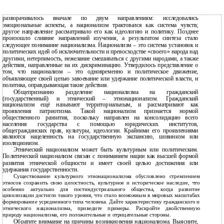
разворачивалось вначале по двум направлениям: исследовались
эмоциональные аспекты, а национализм трактовался как система чувств;
другое направление рассматривало его как идеологию и политику. Позднее
произошло слияние направлений изучения, а результатом синтеза стало
следующее понимание национализма. Национализм – это система установок и
политических идей об исключительности и превосходстве «своего» народа над
другими, нетерпимость, нежелание смешиваться с другими народами, а также
действия, направленные на их дискриминацию. Утвердилось представление о
том, что национализм – это одновременно и политическое движение,
объявляющее своей целью завоевание или удержание политической власти, и
политика, оправдывающая такие действия.
Общепризнанно разделение национализма на гражданский
(государственный) и этнический – этнонационализм. Гражданский
национализм ещё называют территориальным, и рассматривают как
проявления патриотизма. Такой национализм признается нормой
общественного развития, поскольку направлен на консолидацию всего
населения государства с помощью юридических институтов,
общегражданских прав, культуры, идеологии. Крайними его проявлениями
являются нацеленность на государственную экспансию, шовинизм или
изоляционизм.
Этнический национализм может быть культурным или политическим.
Политический национализм связан с пониманием нации как высшей формой
развития этнической общности и имеет своей целью достижения или
удержания государственности.
Существование культурного этнонационализма обусловлено стремлением
этносов сохранить свою целостность, культурное и историческое наследие, что
особенно актуально для постиндустриального общества, когда развитие
цивилизации достигло такого уровня, что стало возможным в мировых масштабах
формирование усредненного типа человека. Дайте характеристику гражданского и
этнического национализма, приведите примеры. Раскройте двойственную
природу национализма, его положительные и отрицательные стороны.
Обратите внимание на причины возникновения национализма. Выясните,