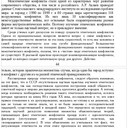
Межэтнические конфликты стали одной из характерных черт развития
современного общества, в том числе и российского. А.Р. Аклаев приводит
данные Стокгольмского международного института по исследованию проблем
мира: за период с 1990 по 1999 г. в 80 странах мира зарегистировано 118
вооруженных конфликтов. Из них лишь 10 классифицировали как
межгосударственные войны, все остальные были охарактеризованы разные
формы внутриполитических войн. Поэтому изучение этнических конфликтов
имеет не только научный интерес, но и прикладное значение.
Среди ученых идет дискуссия по поводу сущности этнических конфликтов.
Одним из принципиальных вопросов является вопрос о связи конфликта с
феноменом этничности: является ли эта связь сущностной, то есть она заложена в
самой природе этничности или она сугубо функциональна? Большинство
этноконфликтологов стоят на позициях функционального подхода к пониманию
межэтнического конфликта, полагая, что в «чистом» виде этнических конфликтов
не существует. В реальной практике происходят взаимопроникающие конфликты,
каждый из которых создает питательную среду для другого. Действи-
44
тельно, истории практически неизвестны случаи, когда один бы народ вступил
в конфликт с другим из-за разной этнической принадлежности.
Рассматривая природу этнических конфликтов, следует обратить внимание,
на тот факт, что в СССР отсутствовала научная практика изучения этнических
конфликтов, так как господствовала идеология построения новой общности –
советский народ и широко декларировалась идеология дружбы народов. А потому,
когда возникла необходимость решения такого этнических конфликтов, всплеск
которых пришелся на конец 80-х годов ХХ века, исследователи и те, кто имел
прямое отношение к их урегулированию, оказались не готовы к их решению, так
как не только не имели опыта, но и не были знакомы с исследовательской
традицией, существовавшей в западной науке. Это определило на первом этапе
начала научной дискуссии появления множества объяснительных теорий,
связывающих факт этнических конфликтов прежде всего с идеологическим
фактором (отступление от ленинской национальной политики, как
«возвращенное насилие»). В этих объяснениях не учитывался тот факт, что
актуализация этничности на этом этапе произошла во многих полиэтничных