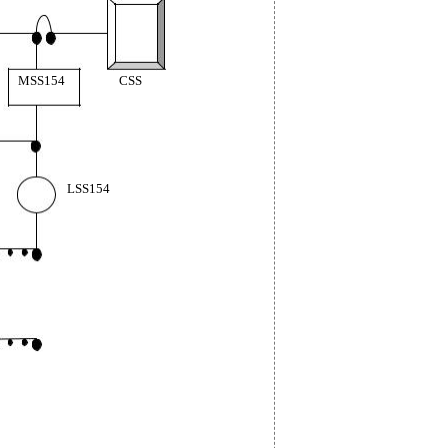
MSS154
CSS
LSS154