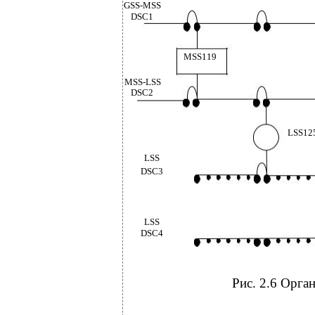
GSS-MSS
DSC1
MSS119
MSS-LSS
DSC2
LSS12
LSS
DSC3
LSS
DSC4
Рис. 2.6 Орга