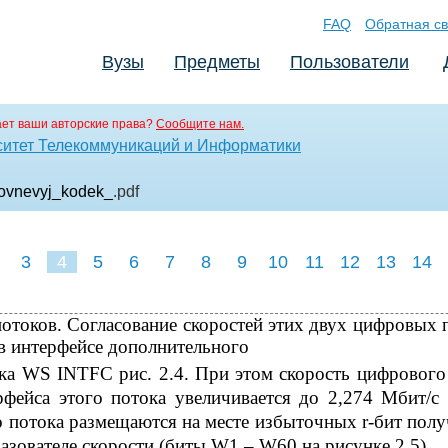
FAQ
Обратная св
Вузы
Предметы
Пользователи
ет ваши авторские права?
Сообщите нам.
ситет Телекоммуникаций и Информатики
ovnevyj_kodek_
.pdf
3
4
5
6
7
8
9
10
11
12
13
14
потоков. Согласование скоростей этих двух цифровых 
в интерфейсе дополнительного
ка WS INTFC рис. 2.4. При этом скорость цифрового
рфейса этого потока увеличивается до 2,274 Мбит/с
о потока размещаются на месте избыточных r-бит пол
азователе скорости (биты W1 – W60 на рисунке 2.5).