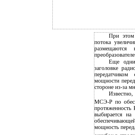
При этом
потока увеличи
размещаются
преобразователе
Еще одни
заголовке ради
передатчиком 
мощности перед
стороне из-за м
Известно,
МСЭ-Р по обес
протяженность 
выбирается на
обеспечивающе
мощность перед