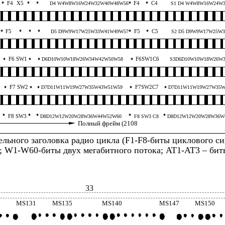
F4
X5
F4
C4
D4 W4W8W16W24W32W40W48W56
S1 D4 W4W8W16W24W
F5
F5
C5
D5 D9W9W17W25W33W41W49W57
S2 D5 D9W9W17W25W
F6 SW1
F6SW1C6
D6D10W10W18W26W34W42W50W58
S3D6D10W10W18W26W
F7 SW2
F7SW2C7
D7D11W11W19W27W35W43W51W59
D7D11W11W19W27W35W
F8 SW3
D8D12W12W20W28W36W44W52W60
F8 SW3 C8
D8D12W12W20W28W36W
Полный фрейм (2108
тельного заголовка радио цикла (F1-F8-биты циклового с
 W1-W60-биты двух мегабитного потока; AT1-AT3 – бит
33
MS131
MS135
MS140
MS147
MS150