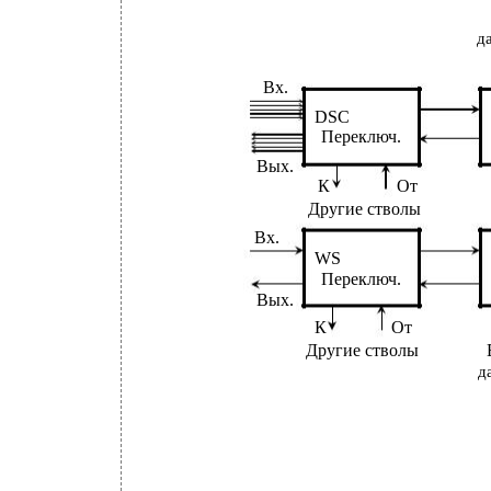
д
Вх.
DSC
Переключ.
Вых.
К
От
Другие стволы
Вх.
WS
Переключ.
Вых.
К
От
Другие стволы
д