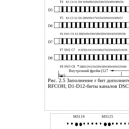
F4
X2 C4 S1 D4 W4W8W16W24W32W40W48W56
D5
F5
X3 C5 S2 D5 D9W9W17W25W33W41W49W57
D6
F6 SW1 C6 S3 D6D10W10W18W26W34W42W50W58
D7
F7 SW2 C7
D7D11W11W19W27W35W43W51W59
D8
F8 SW3 C8
D8D12W12W20W28W36W44W52W60
Внутренний фрейм (527
бит)
Рис. 2.5 Заполнение r бит дополни
RFCOH; D1-D12-биты каналов DSC;
MS119
MS125