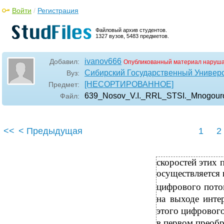
Войти
/
Регистрация
Файловый архив студентов.
1327 вузов, 5483 предметов.
ivanov666
Добавил:
Опубликованный материал наруша
Сибирский Государственный Универ
Вуз:
[НЕСОРТИРОВАННОЕ]
Предмет:
639_Nosov_V.I._RRL_STSI._Mnogour
Файл:
<<
< Предыдущая
1
2
скоростей этих 
осуществляется 
цифрового пото
на выходе инте
этого цифровог
в первом преобр