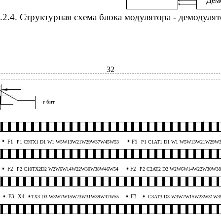
Дем
.2.4. Структурная схема блока модулятора - демодулят
32
т
r бит
F1
F1
P1 C9TX1 D1 W1 W5W13W21W29W37W45W53
P1 C1AT1 D1 W1 W5W13W21W29W
F2
F2
P2 C10TX2D2 W2W6W14W22W30W38W46W54
P2 C2AT2 D2 W2W6W14W22W30W3
F3
X4
F3
TX3 D3 W3W7W15W23W31W39W47W55
C3AT3 D3 W3W7W15W23W31W3