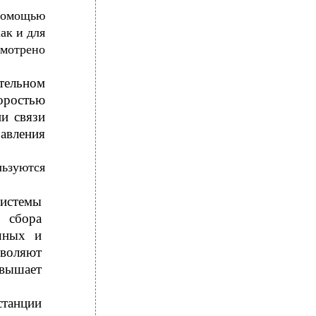
омощью
ак и для
мотрено
тельном
коростью
и связи
равления
льзуются
истемы
 сбора
чных и
воляют
вышает
станции