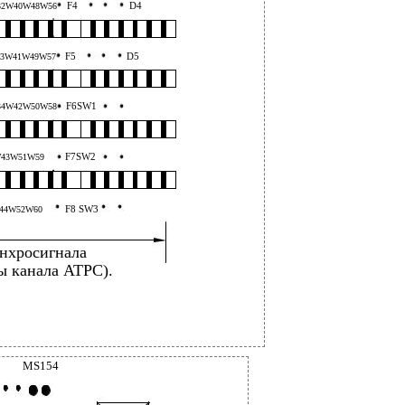
F4
D4
32W40W48W56
F5
D5
33W41W49W57
F6SW1
34W42W50W58
F7SW2
43W51W59
F8 SW3
44W52W60
инхросигнала
ы канала ATPC).
MS154