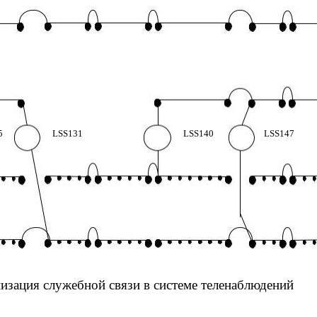
5
LSS131
LSS140
LSS147
низация служебной связи в системе теленаблюдений