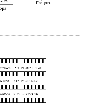
одул.
Поляриз.
ора
F1
P1 C9TX1 D1 W1
37W45W53
F2
P2 C10TX2D2
8W46W54
F3
TX3 D3
9W47W55