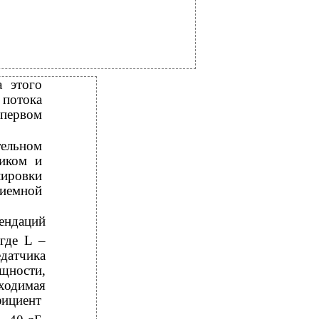
а этого
 потока
первом
ельном
ником и
ировки
риемной
ендаций
(где L –
едатчика
щности,
ходимая
фициент