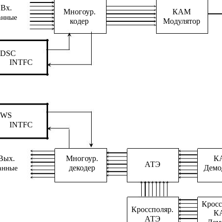
Вх.
Многоур.
КАМ
анные
кодер
Модулятор
DSC
INTFC
WS
INTFC
Вых.
Многоур.
К
АТЭ
декодер
Демо
анные
Кросс
Кроссполяр.
К
АТЭ