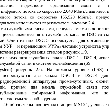
ышения надежности организации связи с п
цифрового потока со скоростью 2,048 Мбит/с для него, к
ового потока со скоростью 155,520 Мбит/с, предус
для чего используется переключатель рисунок 2.4.
и служебными сигналами, передаваемыми в дополни
о цикла, являются пять служебных каналов DSC со с
ый. Один из них DSC-5 используется для организаци
м УУР
и передающим УУР
частями устройства уп
ПР
ПД
истемы резервирования стволов рисунок 1.9.
е из этих пяти служебных каналов DSC-1 – DSC-4, испо
 служебной связи в системе теленаблюдения (SS
System) рисунок 2.6. На нижнем уровне (LSS) с
я используются два канала DSC-3 и DSC-4 для
радиорелейной аппаратуры промежуточных, оконе
ций, причем два канала служебной связи поз
 дублирование собираемой информации, что по
оты системы теленаблюдения.
е 2.6 обозначены: оконечная станция MS154; узловые 