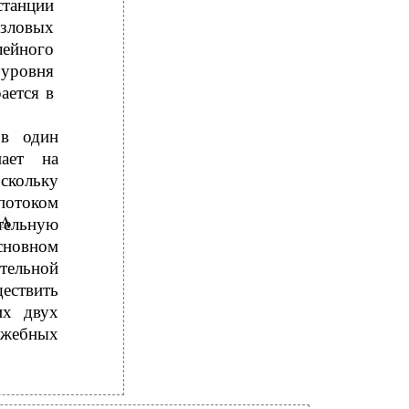
танции
узловых
ейного
 уровня
ается в
в один
ает на
скольку
потоком
ельную
основном
ельной
ествить
их двух
лужебных