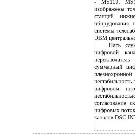
- MS119, MS1
изображены то
станций нижн
оборудования 
системы телена
ЭВМ центрально
Пять слу
цифровой кан
переключатель
суммарный циф
плезиохронно
нестабильность т
цифровом пот
нестабильность
согласование с
цифровых поток
каналов DSC INT