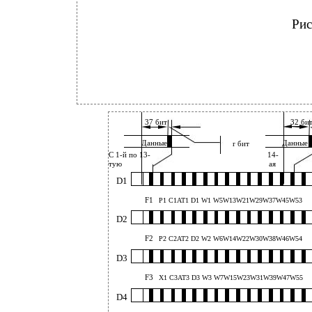
Рис
37 бит
32 би
Данные
Данные
r бит
С 1-й по 13-
14-
тую
ая
D1
F1
P1 C1AT1 D1 W1 W5W13W21W29W37W45W53
D2
F2
P2 C2AT2 D2 W2 W6W14W22W30W38W46W54
D3
F3
X1 C3AT3 D3 W3 W7W15W23W31W39W47W55
D4