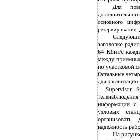
Для пов
дополнительного 
основного цифр
резервирование, 
Следующим
заголовке ради
64 Кбит/с кажд
между приемны
по участковой с
Остальные четыр
для организации
– Supervisor 
теленаблюдени
информации с 
узловых стан
организовать
надежность раб
На рисунк