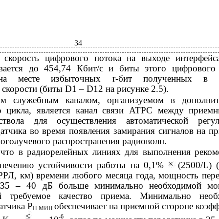
34
 скорость цифрового потока на выходе интерфейс
вается до 454,74 Кбит/с и биты этого цифрового
 на месте избыточных r-бит полученных в 
 скорости (биты D1 – D12 на рисунке 2.5).
м служебным каналом, организуемом в дополнит
о цикла, является канал связи ATPC между прием
ствола для осуществления автоматической регул
атчика во время появления замирания сигналов на п
ноголучевого распространения радиоволн.
 что в радиорелейных линиях для выполнения реком
печению устойчивости работы на 0,1%
(2500/L) 
РРЛ, км) времени любого месяца года, мощность пер
 35 – 40 дБ больше минимально необходимой мо
й требуемое качество приема. Минимально необ
атчика Р
обеспечивает на приемной стороне коэф
П.МИН
-6