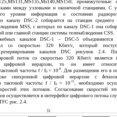
25,MS131,MS135,Ms140,MS150; промежуточные с
чками между узловыми и оконечной станциями. С 
его уровня информация о состоянии радиорел
по каналу DSC-2 собирается на станции среднего
блюдения MSS, с которых по каналу DSC-1 она собир
й или главной станции системы теленаблюдения CSS.
жебных каналов DSC-1 – DSC-5 объединяются 
ал со скоростью 320 Кбит/с, который поступ
 резервирования каналов DSC рисунок 2.4. По
ровой поток со скоростью 320 Кбит/с является 
й цифровой иерархии, то он имеет относит
-6
актовой частоты f / f
= 10
. Для размещения его в 
0
оке синхронной цифровой иерархии с относит
-11
ю тактовой частоты f / f
= 10
, необходимо осущ
0
коростей этих потоков. Согласование скоростей эт
ов осуществляется в интерфейсе цифрового потока с
FC рис. 2.4.
31