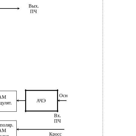
Вых.
ПЧ
Осн
АМ
АЧЭ
дулят.
Вх.
ПЧ
поляр.
АМ
Кросс