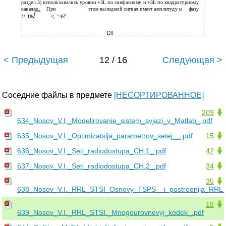
раздел 3) использовались уровни +3L по синфазному и +3L по квадратурному
канала
м.
При
этом выходной сигнал имеет амплитуду и
фазу
0
.
U
18,
45
с
с
120
< Предыдущая
12 / 16
Следующая >
Соседние файлы в предмете
[НЕСОРТИРОВАННОЕ]
209
634_Nosov_V.I._Modelirovanie_sistem_svjazi_v_Matlab_.pdf
635_Nosov_V.I._Optimizatsija_parametrov_setej__.pdf
15
636_Nosov_V.I._Seti_radiodostupa_CH.1_.pdf
42
637_Nosov_V.I._Seti_radiodostupa_CH.2_.pdf
34
35
638_Nosov_V.I._RRL_STSI_Osnovy_TSPS__i_postroenija_RRL_
18
639_Nosov_V.I._RRL_STSI._Mnogourovnevyj_kodek_.pdf