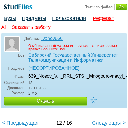
Вузы
Предметы
Пользователи
Реферат
AI
Заказать работу
ivanov666
Добавил:
Опубликованный материал нарушает ваши авторские
права?
Сообщите нам.
Сибирский Государственный Университет
Вуз:
Телекоммуникаций и Информатики
[НЕСОРТИРОВАННОЕ]
Предмет:
639_Nosov_V.I._RRL_STSI._Mnogourovnevyj_
Файл:
Скачиваний:
18
Добавлен:
12.11.2022
Размер:
2 Мб
☆
Скачать
< Предыдущая
12 / 16
Следующая >