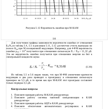
5
2
-9
10
5
2
12 14
16 18 20
22
24 26
28 30 32
34 36
38 Р
/Р
, дБ
С
Ш
Рисунок 5.12 Вероятность ошибки при М-КАМ
116
Для получения графика зависимости вероятности ошибки от отношения
E
/N
из таблиц 5.4, 5.5 и рисунков 5.11, 5.12 достаточно учесть выигрыш по
b
o
полосе К
при М позиционной модуляции. Например, для 4-ФМ вероятность
пш
-4
ошибки p
= 10
получается при отношении сигнал-шум Р
/ Р
= 11,32 дБ.
ош
С
Ш
Эта же вероятность ошибки получается при отношении энергии на бит к
спектральной мощности шума
c
К
8,31
дБ
E
/
N
(5.30)
ПШ
b
o
ш
Из таблиц 5.5 и 5.6 видно также, что при М-ФМ увеличение кратности
модуляции в два раза приводит к проигрышу в отношении сигнал-шум
примерно на 5,5 дБ, в то время как при М-КАМ этот проигрыш составляет
только порядка 3,5 дБ.
Контрольные вопросы
1.
Поясните принцип работы
М-КАМ демодулятора
2.
Поясните работу системы тактовой синхронизации в КАМ
демодуляторе
3.
Поясните принцип работы АЦП в КАМ демодуляторе
4.
Поясните обеспечение автоматических регулировок в КАМ