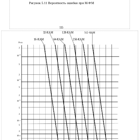
Рисунок 5.11 Вероятность ошибки при М-ФМ
115
32-КАМ
128-КАМ
512-КАМ
16-КАМ
64-КАМ
256-КАМ
Р
ОШ
2
-4
10
5
2
-5
10
5
2
-6
10
5
2
10
-7
5
2
10
-8