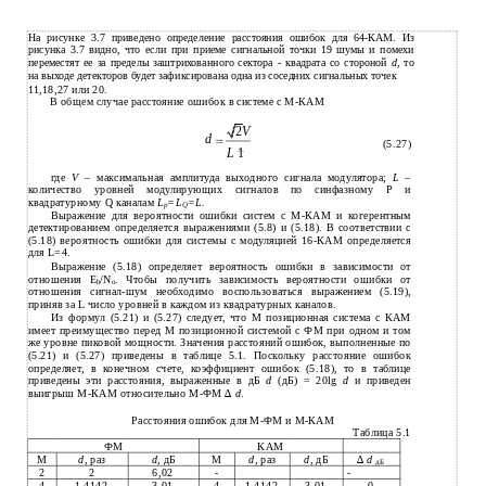
На рисунке 3.7 приведено определение расстояния ошибок для 64-КАМ. Из
рисунка 3.7 видно, что если при приеме сигнальной точки 19 шумы и помехи
переместят ее за пределы заштрихованного сектора - квадрата со стороной
d
, то
на выходе детекторов будет зафиксирована одна из соседних сигнальных точек
11,18,27 или 20.
В общем случае расстояние ошибок в системе с М-КАМ
2
V
d
(5.27)
L
1
где
V
– максимальная амплитуда выходного сигнала модулятора;
L
–
количество уровней модулирующих сигналов по синфазному Р и
квадратурному Q каналам
L
=L
=L.
р
Q
Выражение для вероятности ошибки систем с М-КАМ и когерентным
детектированием определяется выражениями (5.8) и (5.18). В соответствии с
(5.18) вероятность ошибки для системы с модуляцией 16-КАМ определяется
для L=4.
Выражение (5.18) определяет вероятность ошибки в зависимости от
отношения Е
/N
. Чтобы получить зависимость вероятности ошибки от
b
o
отношения сигнал-шум необходимо воспользоваться выражением (5.19),
приняв за L число уровней в каждом из квадратурных каналов.
Из формул (5.21) и (5.27) следует, что М позиционная система с КАМ
имеет преимущество перед М позиционной системой с ФМ при одном и том
же уровне пиковой мощности. Значения расстояний ошибок, выполненные по
(5.21) и (5.27) приведены в таблице 5.1. Поскольку расстояние ошибок
определяет, в конечном счете, коэффициент ошибок (5.18), то в таблице
приведены эти расстояния, выраженные в дБ
d
(дБ) = 20lg
d
и приведен
выигрыш М-КАМ относительно М-ФМ ∆
d
.
Расстояния ошибок для М-ФМ и М-КАМ
Таблица 5.1
ФМ
КАМ
М
d
, раз
d
, дБ
М
d
, раз
d
, дБ
∆
d
дБ
2
2
6,02
-
-
4
1,4142
3,01
4
1,4142
3,01
0