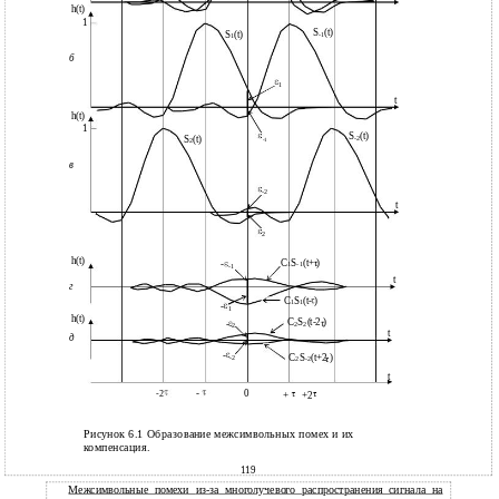
h(t)
1
S
(t)
S
(t)
-1
1
б
1
t
h(t)
1
S
(t)
S
(t)
-2
-1
2
в
-2
t
2
h(t)
C
S
(t+ )
-
1
-1
-1
t
г
C
S
(t- )
1
1
-
1
h(t)
C
S
(t-2 )
-
2
2
2
t
д
-
C
S
(t+2 )
-2
2
-2
t
-
0
-2
+
+2
Рисунок 6.1 Образование межсимвольных помех и их
компенсация.
119
Межсимвольные помехи
из-за
многолучевого распространения сигнала на