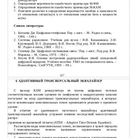
демодуляторе
5.
Определение вероятности ошибочного приема при
М-ФМ
6.
Определение вероятности ошибочного приема при
М-КАМ
7.
Поясните различие в определении вероятности ошибки в зависимости
от отношения сигнал/шум и от отношения энергии бита к мощности
шума
Список литературы
1.
Беллами Дж. Цифровая телефония: Пер. с англ. – М.: Радио и связь,
1986. – 544 с.
2.
Системы радиосвязи: Учебник для вузов / Н.И. Калашников, Э.И.
Крупицкий, И.Л. Дороднов, В.И. Носов; Под ред. Н.И. Калашникова.
М.: Радио и связь, 1988. – 352 с.
3.
Спилкер Дж. Цифровая спутниковая связь / Пер. с англ.: Под ред. В.В.
Маркова. – М.: Связь, 1979. – 592 с.
4.
Носов В.И. Основы построения радиорелейных линий синхронной
цифровой иерархии. Учебное пособие. УМО по специальности связь. –
Новосибирск.: СибГУТИ, 1999. – 98 с.
117
6 АДАПТИВНЫЙ ТРАНСВЕРСАЛЬНЫЙ ЭКВАЛАЙЗЕР
С выхода КАМ демодулятора по восемь цифровых потоков
соответствующих восьми уровням по синфазному и квадратурному каналам
поступают на вход адаптивных трансверсальных эквалайзеров, в которых
после компенсации межсимвольных помех принимается решение о принятом
уровне.
В отличие от адаптивного частотного эквалайзера адаптивный
трансверсальный эквалайзер устраняет влияние последствий многолучевого
распро-
странения во временной области (ATDE – Adaptive Time Domain Equalizer).
Рассмотрим виды межсимвольных помех, возникающих в тракте передачи:
1.
межсимвольные помехи вызванные ограничением полосы
передаваемого сигнала;
2.
межсимвольные помехи вызванные многолучевым распространением