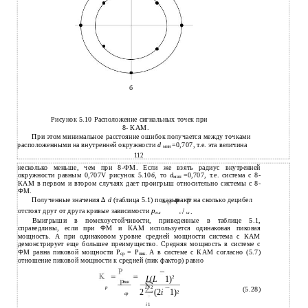
б
Рисунок 5.10 Расположение сигнальных точек при
8- КАМ.
При этом минимальное расстояние ошибок получается между точками
расположенными на внутренней окружности
d
=0,707, т.е. эта величина
мин
112
несколько меньше, чем при 8-ФМ. Если же взять радиус внутренней
окружности равным 0,707V рисунок 5.10
б
, то
d
=0,707, т.е. система с 8-
мин
КАМ в первом и втором случаях дает проигрыш относительно системы с 8-
ФМ.
Полученные значения ∆
d
(таблица 5.1) показывают на сколько децибел
p
отстоят друг от друга кривые зависимости
/
.
ош
с
ш
Выигрыши в помехоустойчивости, приведенные в таблице 5.1,
справедливы, если при ФМ и КАМ используется одинаковая пиковая
мощность. А при одинаковом уровне средней мощности система с КАМ
демонстрирует еще большее преимущество. Средняя мощность в системе с
ФМ равна пиковой мощности Р
= Р
А в системе с КАМ согласно (5.7)
ср
пик.
отношение пиковой мощности к средней (пик фактор) равно
2
L
(
L
1)
пик
р
L
/ 2
(5.28)
2
(2
i
1)
2
ср
i
1