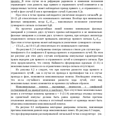
пролете.
В этом случае из-за рефракции радиоволн и изменения положения
отражающего слоя разность хода прямого и отраженного лучей изменяется и на
определенных частотах может наблюдаться приход прямого
и отраженного
E
E
ПР
ОТР
лучей в фазе случай
Б
или в противофазе случай
А
рисунок 6.2
а
.
При этом в точке приема наблюдается увеличение входного сигнала К до
10-15 дБ относительно его номинального значения. Вообще при минимально
фазовых замираниях, когда
, максимально возможное увеличение
Е
Е
ПР
ОТР
суммарного сигнала составляет 6дБ.
На пролетах радиорелейных линий помимо минимально фазовых
замираний в условиях двух лучевого приема наблюдаются и не минимально
фазовые замирания в условия двух лучевого приема, при которых амплитуда
отраженного сигнала может превышать амплитуду прямого сигнала
.
Е
Е
ПР
ОТР
При этом в точке приема может наблюдаться увеличение суммарного сигнала
на 10-15
дБ относительно его номинального значения.
Е Е
Е
ПР
ОТР
На рисунке 6.2
б
изображены спектры сигнала в стволе для случаев про-
тивофазного
А
и синфазного
Б
прихода прямого и отраженного лучей. На этом
же рисунке для этих двух случаев изображены импульсные характеристики
тракта передачи для прямого и отраженного лучей и суммарного сигнала. При
этом предполагается, что спектр Найквиста сформирован идеально (3.15) и
межсимвольные помехи из-за ограничения спектра сигнала отсутствуют.
Из рисунка 6.2
в
следует, что при наличии разности хода прямого и
отраженного лучей , как в случае их прихода в противофазе так и в случае
прихода в фазе, появляются межсимвольные помехи. Необходимо отметить,
что из-за случайного изменения разности хода лучей, этот вид
межсимвольных помех изменяется во времени случайным образом.
Межсимвольные помехи, вызванные переходом с синфазной
составляющей на квадратурную и наоборот.
При отсутствии межсимвольных
помех в отсчетные моменты времени
к
= 0 (3.14) амплитуда отклика системы
на единичный импульс должна быть равна единице. Любая причина
отклонения амплитуды отклика в отсчетный момент от единицы может быть
объяснена появлением межсимвольной помехи.
На рисунке 6.3 изображены векторные диаграммы сигналов, поясняющие
причины появления данного вида межсимвольных помех. Из рисунка 6.3 видно,
что при формировании рассматриваемой сигнальной точки в модуляторе
(см.