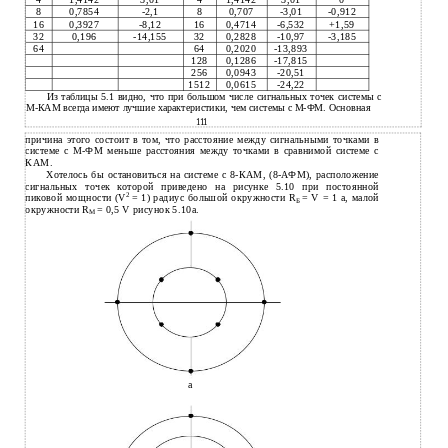
8
0,7854
-2,1
8
0,707
-3,01
-0,912
16
0,3927
-8,12
16
0,4714
-6,532
+1,59
32
0,196
-14,155
32
0,2828
-10,97
-3,185
64
64
0,2020
-13,893
128
0,1286
-17,815
256
0,0943
-20,51
1512
0,0615
-24,22
Из таблицы 5.1 видно, что при большом числе сигнальных точек системы с
М-КАМ всегда имеют лучшие характеристики, чем системы с М-ФМ. Основная
111
причина этого состоит в том, что расстояние между сигнальными точками в
системе с М-ФМ меньше расстояния между точками в сравнимой системе с
КАМ.
Хотелось бы остановиться на системе с 8-КАМ, (8-АФМ), расположение
сигнальных точек которой приведено на рисунке 5.10 при постоянной
2
пиковой мощности (V
= 1) радиус большой окружности R
= V = 1 а, малой
Б
окружности R
= 0,5 V рисунок 5.10а.
M
а