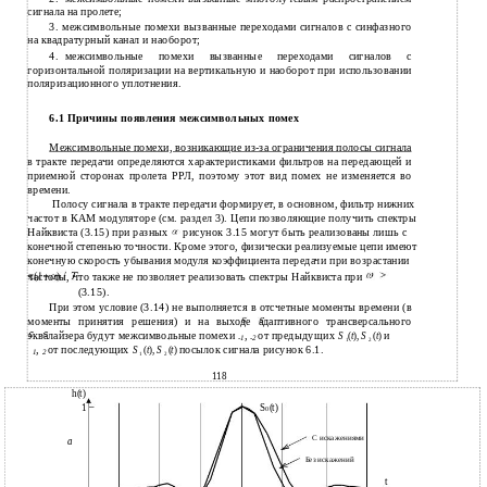
сигнала на пролете;
3.
межсимвольные помехи вызванные переходами сигналов с синфазного
на квадратурный канал и наоборот;
4.
межсимвольные помехи вызванные переходами сигналов с
горизонтальной поляризации на вертикальную и наоборот при использовании
поляризационного уплотнения.
6.1 Причины появления межсимвольных помех
Межсимвольные помехи, возникающие
из-за
ограничения полосы сигнала
в тракте передачи определяются характеристиками фильтров на передающей и
приемной сторонах пролета РРЛ, поэтому этот вид помех не изменяется во
времени.
Полосу сигнала в тракте передачи формирует, в основном, фильтр нижних
частот в КАМ модуляторе (см. раздел 3). Цепи позволяющие получить спектры
Найквиста (3.15) при разных
рисунок 3.15 могут быть реализованы лишь с
конечной степенью точности. Кроме этого, физически реализуемые цепи имеют
конечную скорость убывания модуля коэффициента передачи при возрастании
частоты, что также не позволяет реализовать спектры Найквиста при
(3.15).
При этом условие (3.14) не выполняется в отсчетные моменты времени (в
моменты принятия решения) и на выходе адаптивного трансверсального
эквалайзера будут межсимвольные помехи
,
от предыдущих
и
S
(
t
),
S
(
t
)
-1
-2
1
2
,
от последующих
посылок сигнала рисунок 6.1.
S
(
t
),
S
(
t
)
1
2
1
2
118
h(t)
1
S
(t)
0
С искажениями
а
Без искажений
t