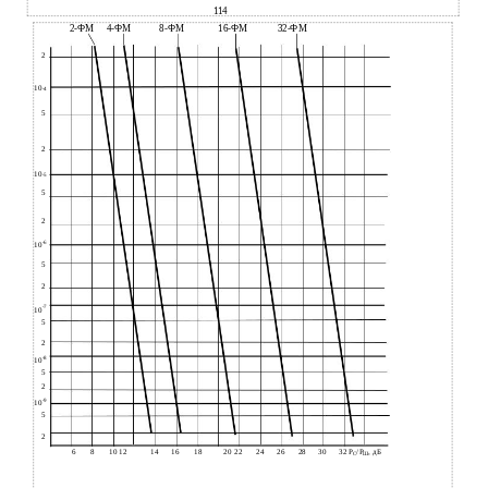
114
2-ФМ
4-ФМ
8-ФМ
16-ФМ
32-ФМ
2
10
-4
5
2
10
-5
5
2
-6
10
5
2
-7
10
5
2
-8
10
5
2
-9
10
5
2
6
8
10 12
14
16
18
20 22
24
26
28
30
32 Р
/Р
, дБ
С
Ш