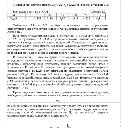
Значения пик фактора сигнала К
=10lg К
с КАМ приведены в таблице 5.2.
р
р
Пик фактор сигнала с КАМ
Таблица 5.2
М
4
16
32
64
128
256
512
0
2,553
3,30
3,67
4,048
4,233
4,41
К
,дБ
р
Таблицами 5.1 и 5.2 удобно пользоваться при определении
относительной характеристики ошибок, т.е. выигрыша системы в отношении
сигнал-шум.
Например, определим выигрыш в отношении с сигнал-шум системы с
16КАМ по сравнению с 16-ФМ в случае одинаковых пиковых мощностей, а
также в случае одинаковых средних мощностей. Поскольку эти две системы
имеют одинаковое число сигнальных точек на фазово-амплитудной плоскости,
они передают сигнал с одной и той же скоростью и требуют одной и той же
полосы для этой скорости передачи цифрового сигнала.
В соответствии с этим выигрыш в отношении сигнал-шум полностью
определяется расстояниями между сигнальными точками. (При использовании
различных скоростей надо учитывать влияние различных полос шума в
приемниках). Из таблицы 5.1 следует, что при одинаковой пиковой мощности
сигнала система с 16-КАМ дает выигрыш по сравнению с системой 16-ФМ
равный 1,59 дБ. Из таблицы 5.2 также следует, что в системе с 16-КАМ
отношение пиковой мощности к средней равно 2,55 дБ. Поскольку в системах
с ФМ отношение пиковой мощности к средней равно единице, преимущество
системы с 16-КАМ перед системой с 16-ФМ для равных средних мощностей
составит 4,14 дБ.
При определении выигрыша систем с разной позиционностью модуляции,
необходимо учитывать изменения полосы шума в приемнике, в зависимости от
113
позиционности модуляции. Если за исходную полосу шума в приемнике взять
полосу при двухпозиционной модуляции П
, то выигрыш К
по отношению
2
ПШ
сигнал-шум при М позиционной модуляции П
при неизменной скорости
м
входного цифрового потока можно определить
П
2