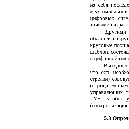
из себя послед
межсимвольной
цифровых сигн
точками на фазо
Другими 
областей вокру
круговые площа
шаблон, состоящ
в цифровой памя
Выходные 
что есть необх
стрелки) совок
(отрицательным
управляющих пр
ГУН, чтобы уп
(синхронизация 
5.3 Опред