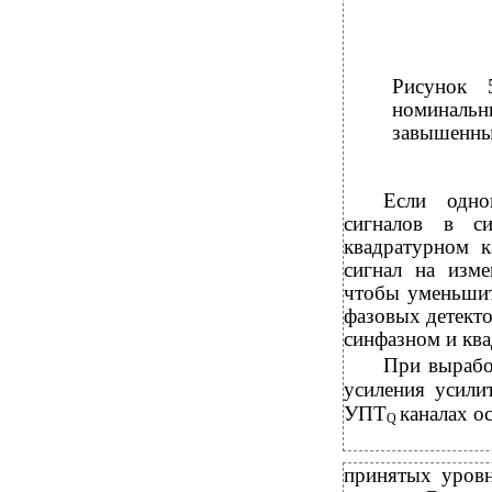
Рисунок 
номиналь
завышенны
Если одно
сигналов в с
квадратурном к
сигнал на изме
чтобы уменьшит
фазовых детекто
синфазном и ква
При вырабо
усиления усили
УПТ
каналах о
Q
принятых уровн