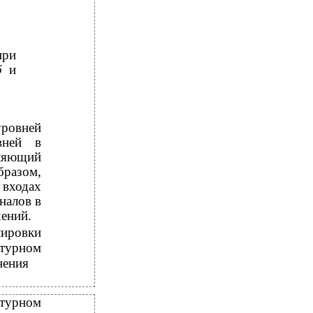
при
б
и
ровней
вней в
вляющий
бразом,
 входах
налов в
чений.
лировки
атурном
нения
атурном