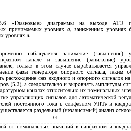
5.6 «Глазковые» диаграммы на выходе АТЭ 
ных принимаемых уровнях
а
, заниженных уровнях
х уровнях
в
.
временно наблюдается занижение (завышение) у
инфазном канале и завышение (занижение) уро
анале, только в этом случае вырабатывается упра
нение фазы генератора опорного сигнала, таким о
ь расхождение фаз входного и опорного сигналов на
ров (5.2), а следовательно и выровнять амплитуды сиг
дратурном каналах относительно их номинальных зна
тке управляющих сигналов для автоматической регу
телей постоянного тока в синфазном УПТ
и квадр
Р
существляется раздельный (независимый) анализ откло
101
ей от номинальных значений в синфазном и квадр