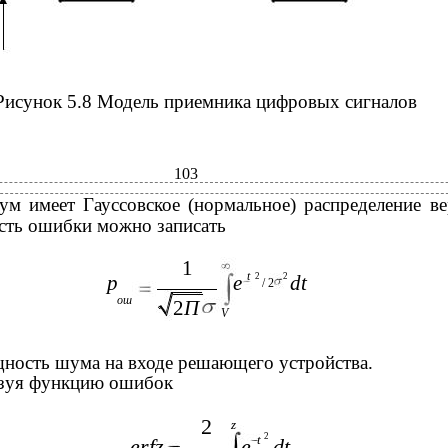
Рисунок 5.8 Модель приемника цифровых сигналов
103
м имеет Гауссовское (нормальное) распределение ве
сть ошибки можно записать
1
t
p
е
2
2
dt
/ 2
ош
2
П
V
щность шума на входе решающего устройства.
зуя функцию ошибок
2
z
2
t
erfz
e
dt