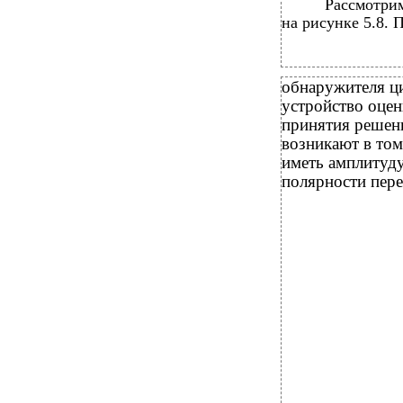
Рассмотри
на рисунке 5.8. 
обнаружителя ц
устройство оцен
принятия решен
возникают в том
иметь амплитуд
полярности пере