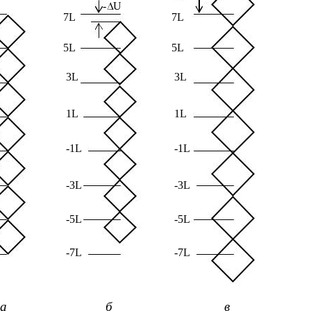
-
U
7L
7L
5L
5L
3L
3L
1L
1L
-1L
-1L
-3L
-3L
-5L
-5L
-7L
-7L
а
б
в