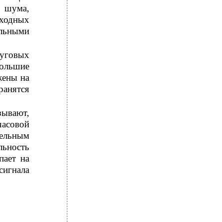
о шума,
ходных
льными
уговых
большие
жены на
ранятся
зывают,
часовой
тельным
льность
пает на
игнала