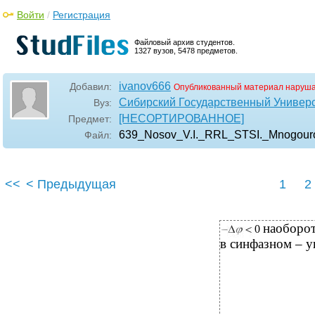
Войти
/
Регистрация
Файловый архив студентов.
1327 вузов, 5478 предметов.
ivanov666
Добавил:
Опубликованный материал наруша
Сибирский Государственный Универ
Вуз:
[НЕСОРТИРОВАННОЕ]
Предмет:
639_Nosov_V.I._RRL_STSI._Mnogour
Файл:
<<
< Предыдущая
1
2
наоборот
0
в синфазном – у