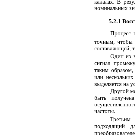
каналах. В рез
номинальных зна
5.2.1 Вос
Процесс 
точным, чтобы
составляющей, т
Один из м
сигнал промежу
таким образом,
или нескольких
выделяется на у
Другой ме
быть получена
осуществленног
частоты.
Третьим
подходящий д
преобразовател