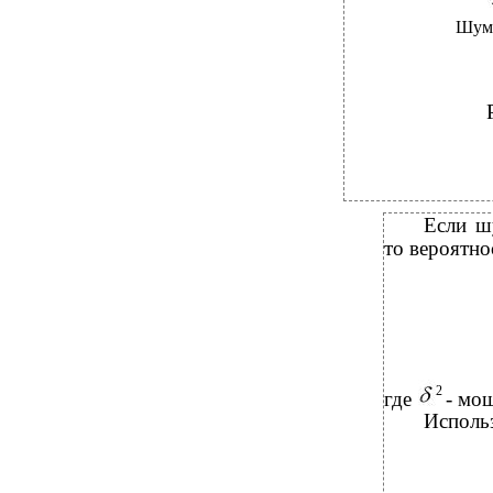
Шум
Если шу
то вероятно
2
где
- мо
Исполь