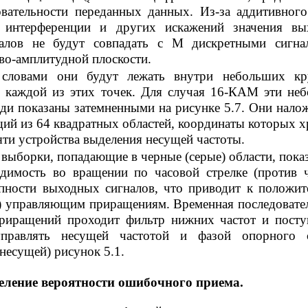
овательности переданных данных. Из-за аддитивног
 интерференции и других искажений значения вы
алов не будут совпадать с М дискретными сигна
во-амплитудной плоскости.
словами они будут лежать внутри небольших кр
г каждой из этих точек. Для случая 16-КАМ эти не
ди показаны затемненными на рисунке 5.7. Они нало
ий из 64 квадратных областей, координаты которых х
ти устройства выделения несущей частоты.
выборки, попадающие в черные (серые) области, пока
одимость во вращении по часовой стрелке (против 
упности выходных сигналов, что приводит к положи
) управляющим приращениям. Временная последовате
иращений проходит фильтр нижних частот и посту
равлять несущей частотой и фазой опорного с
несущей) рисунок 5.1.
еление вероятности ошибочного приема.