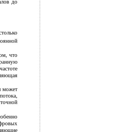
алов до
столько
тоянной
ом, что
бранную
частоте
вляющая
ы может
отока,
уточной
обенно
фровых
вляющие