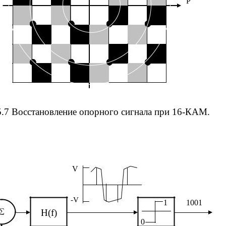
P
5.7 Восстановление опорного сигнала при 16-КАМ.
V
-V
1
1001
H(f)
0