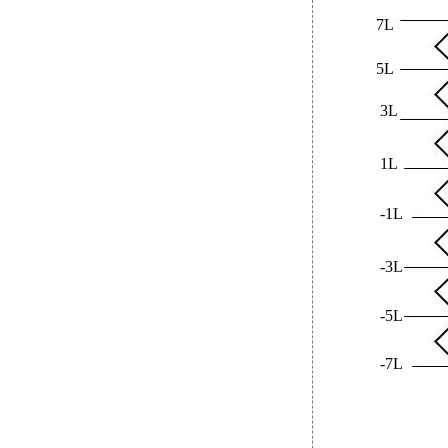
7L
5L
3L
1L
-1L
-3L
-5L
-7L