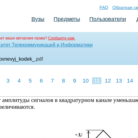
FAQ
Обратная св
Вузы
Предметы
Пользователи
ет ваши авторские права?
Сообщите нам.
ситет Телекоммуникаций и Информатики
ovnevyj_kodek_
.pdf
3
4
5
6
7
8
9
10
11
12
13
14
 амплитуды сигналов в квадратурном канале уменьшаю
величиваются.
+ U