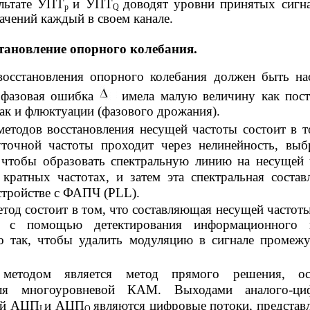
ультате УПТ
и УПТ
доводят уровни принятых сигн
р
Q
чений каждый в своем канале.
становление опорного колебания.
восстановления опорного колебания должен быть на
 фазовая ошибка
имела малую величину как пос
ак и флюктуации (фазового дрожания).
етодов восстановления несущей частоты состоит в т
точной частоты проходит через нелинейность, вы
 чтобы образовать спектральную линию на несущей 
 кратных частотах, и затем эта спектральная соста
стройстве с ФАПЧ (PLL).
тод состоит в том, что составляющая несущей частот
 с помощью детектирования информационного п
о так, чтобы удалить модуляцию в сигнале промеж
 методом является метод прямого решения, ос
ля многоуровневой КАМ. Выходами аналого-ци
ей АЦП
и АЦП
являются цифровые потоки, предста
I
Q