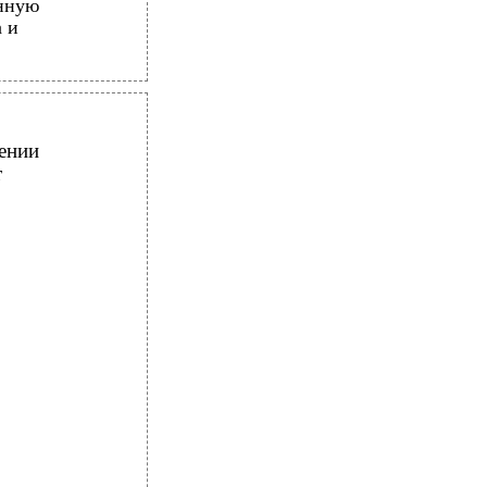
анную
а и
ении
т