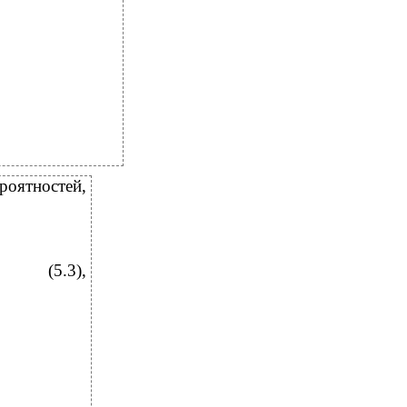
роятностей,
(5.3),