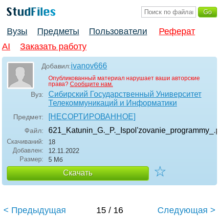
Вузы
Предметы
Пользователи
Реферат
AI
Заказать работу
ivanov666
Добавил:
Опубликованный материал нарушает ваши авторские
права?
Сообщите нам.
Сибирский Государственный Университет
Вуз:
Телекоммуникаций и Информатики
[НЕСОРТИРОВАННОЕ]
Предмет:
621_Katunin_G._P._Ispol'zovanie_programmy_
.
Файл:
Скачиваний:
18
Добавлен:
12.11.2022
Размер:
5 Мб
☆
Скачать
< Предыдущая
15 / 16
Следующая >