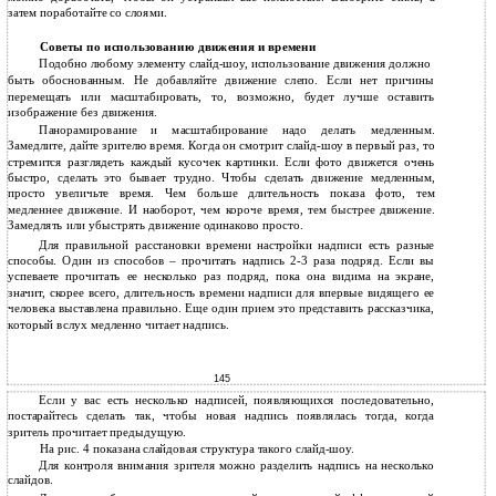
затем поработайте со слоями.
Советы по использованию движения и времени
Подобно любому элементу слайд-шоу, использование движения должно
быть обоснованным. Не добавляйте движение слепо. Если нет причины
перемещать или масштабировать, то, возможно, будет лучше оставить
изображение без движения.
Панорамирование и масштабирование надо делать медленным.
Замедлите, дайте зрителю время. Когда он смотрит слайд-шоу в первый раз, то
стремится разглядеть каждый кусочек картинки. Если фото движется очень
быстро, сделать это бывает трудно. Чтобы сделать движение медленным,
просто увеличьте время. Чем больше длительность показа фото, тем
медленнее движение. И наоборот, чем короче время, тем быстрее движение.
Замедлять или убыстрять движение одинаково просто.
Для правильной расстановки времени настройки надписи есть разные
способы. Один из способов – прочитать надпись 2-3 раза подряд. Если вы
успеваете прочитать ее несколько раз подряд, пока она видима на экране,
значит, скорее всего, длительность времени надписи для впервые видящего ее
человека выставлена правильно. Еще один прием это представить рассказчика,
который вслух медленно читает надпись.
145
Если у вас есть несколько надписей, появляющихся последовательно,
постарайтесь сделать так, чтобы новая надпись появлялась тогда, когда
зритель прочитает предыдущую.
На рис. 4 показана слайдовая структура такого слайд-шоу.
Для контроля внимания зрителя можно разделить надпись на несколько
слайдов.