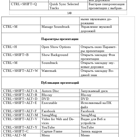
вой дорожкой
CTRL+SHIFT+Q
Quick Sync Selected
Быстрая синхронизация
Tracks
презентации с выбран-
149
ными звуковыми до-
рожками
CTRL+M
Manage Soundtrack
Управление звуковой
дорожкой
Параметры презентации
CTRL+H
Open Show Options
Открыть окно Парамет-
ры презентации
CTRL+SHIFT+B
Show Background
Открыть закладку Фон
презентации
CTRL+M
Soundtrack
Открыть закладку зву-
ковые дорожки
CTRL+SHIFT+ALT+W
Watermark
Открыть закладку Во-
дяной знак
Публикация презентаций
CTRL+SHIFT+ALT+A
Autorn Disc
Запускаемый диск
CTRL+SHIFT+ALT+B
Blu-ray
Blu-ray
CTRL+SHIFT+ALT+D
DVD
DVD
CTRL+SHIFT+ALT+E
Executable
Исполняемый на ПК
файл
CTRL+SHIFT+ALT+F
Facebook
Facebook
CTRL+SHIFT+ALT+M
SmugMug
SmugMug
CTRL+SHIFT+ALT+V
Video for Web and De-
Видео для Веб и
vices
устройств
CTRL+SHIFT+ALT+Y
YouTube
YouTube
CTRL+SHIFT+C
Capture Frame
Запись кадров
CTRL+ALT+M
Menu
Меню