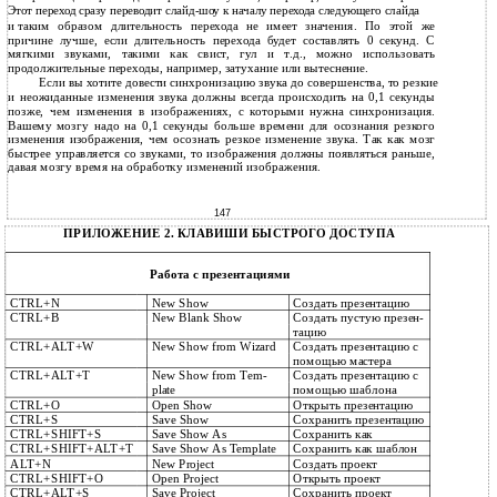
Этот переход сразу переводит слайд-шоу к началу перехода следующего слайда
и
таким образом длительность перехода не имеет значения. По этой же
причине лучше, если длительность перехода будет составлять 0 секунд. С
мягкими звуками, такими как свист, гул и т.д., можно использовать
продолжительные переходы, например, затухание или вытеснение.
Если вы хотите довести синхронизацию звука до совершенства, то резкие
и
неожиданные изменения звука должны всегда происходить на 0,1 секунды
позже, чем изменения в изображениях, с которыми нужна синхронизация.
Вашему мозгу надо на 0,1 секунды больше времени для осознания резкого
изменения изображения, чем осознать резкое изменение звука. Так как мозг
быстрее управляется со звуками, то изображения должны появляться раньше,
давая мозгу время на обработку изменений изображения.
147
ПРИЛОЖЕНИЕ 2. КЛАВИШИ БЫСТРОГО ДОСТУПА
Работа с презентациями
CTRL+N
New Show
Создать презентацию
CTRL+B
New Blank Show
Создать пустую презен-
тацию
CTRL+ALT+W
New Show from Wizard
Создать презентацию с
помощью мастера
CTRL+ALT+T
New Show from Tem-
Создать презентацию с
plate
помощью шаблона
CTRL+O
Open Show
Открыть презентацию
CTRL+S
Save Show
Сохранить презентацию
CTRL+SHIFT+S
Save Show As
Сохранить как
CTRL+SHIFT+ALT+T
Save Show As Template
Сохранить как шаблон
ALT+N
New Project
Создать проект
CTRL+SHIFT+O
Open Project
Открыть проект
CTRL+ALT+S
Save Project
Сохранить проект