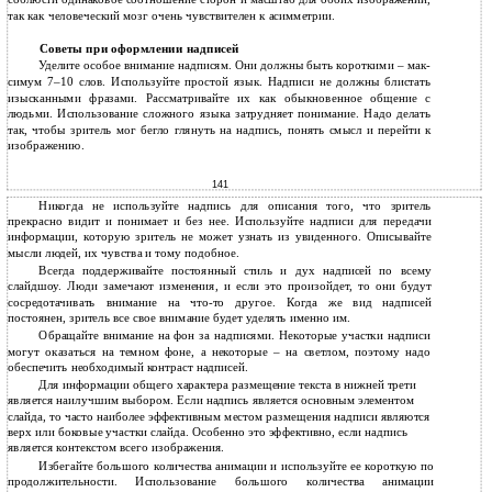
так как человеческий мозг очень чувствителен к асимметрии.
Советы при оформлении надписей
Уделите особое внимание надписям. Они должны быть короткими – мак-
симум 7–10 слов. Используйте простой язык. Надписи не должны блистать
изысканными фразами. Рассматривайте их как обыкновенное общение с
людьми. Использование сложного языка затрудняет понимание. Надо делать
так, чтобы зритель мог бегло глянуть на надпись, понять смысл и перейти к
изображению.
141
Никогда не используйте надпись для описания того, что зритель
прекрасно видит и понимает и без нее. Используйте надписи для передачи
информации, которую зритель не может узнать из увиденного. Описывайте
мысли людей, их чувства и тому подобное.
Всегда поддерживайте постоянный стиль и дух надписей по всему
слайдшоу. Люди замечают изменения, и если это произойдет, то они будут
сосредотачивать внимание на что-то другое. Когда же вид надписей
постоянен, зритель все свое внимание будет уделять именно им.
Обращайте внимание на фон за надписями. Некоторые участки надписи
могут оказаться на темном фоне, а некоторые – на светлом, поэтому надо
обеспечить необходимый контраст надписей.
Для информации общего характера размещение текста в нижней трети
является наилучшим выбором. Если надпись является основным элементом
слайда, то часто наиболее эффективным местом размещения надписи являются
верх или боковые участки слайда. Особенно это эффективно, если надпись
является контекстом всего изображения.
Избегайте большого количества анимации и используйте ее короткую по
продолжительности. Использование большого количества анимации