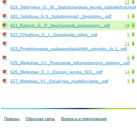
22
619_Sidel'nikov_G._M._Statisticheskaja_teorija_radiotekhnichesk
620_Solodova_G.S._Sobstvennost'._bogatstvo_.pdf
5
621_Katunin_G._P._Ispol'zovanie_programmy_.pdf
18
622_CHudinov_S._I._Sotsiologija_religii_.pdf
5
21
623_Proektirovanie_radioperedajuhhikh_ustrojstv_ch.1_.pdf
6
625_Mejkshan_V.I._Postroenie_informatsionnoj_sistemy_.pdf
626_Mejkshan_V._I._Osnovy_jazyka_SQL_.pdf
14
627_Mekshan_V.I._Vizual'noe_modelirovanie_.pdf
3
Помощь
Обратная связь
Вопросы и предложения
Пользовательское соглашение
Политика конфиденциальности