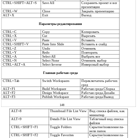
CTRL+SHIFT+ALT+S
Save All
Сохранить проект и все
презентации
CTRL+W
Close
Закрыть презентацию
ALT+X
Exit
Выход
Параметры редактирования
CTRL+C
Copy
Копировать
CTRL+X
Cut
Вырезать
CTRL+V
Paste
Вставить
CTRL+SHIFT+V
Paste Into Slide
Вставить в слайд
CTRL+Z
Undo
Отменить
CTRL+Y
Redo
Повторить
CTRL+A
Select All
Выбрать все
CTRL+N
Select None
Отменить выбор
CTRL+ALT+A
Select Inverse
Инверсный выбор
Главная рабочая среда
CTRL+Tab
Switch Workspaces
Переключатель рабочих
сред
ALT+F1
Build Workspace
Рабочая среда Сборка
ALT+F2
Design Workspace
Рабочая среда Дизайн
ALT+F3
Publish Workspace
Рабочая среда Вывод
148
ALT+8
Thumbnail File List View
Вид списка файлов, как
миниатюр
ALT+9
Details File List View
Табличный вид списка
файлов
CTRL+SHIFT+F1
Toggle Folders
Скрытие/появление па-
нели папок
CTRL+SHIFT+F2
Toggle Favorites
Скрытие/появление па-