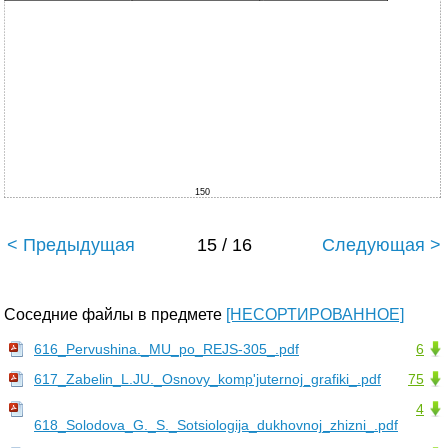
150
< Предыдущая
15 / 16
Следующая >
Соседние файлы в предмете
[НЕСОРТИРОВАННОЕ]
616_Pervushina._MU_po_REJS-305_.pdf
6
617_Zabelin_L.JU._Osnovy_komp'juternoj_grafiki_.pdf
75
4
618_Solodova_G._S._Sotsiologija_dukhovnoj_zhizni_.pdf