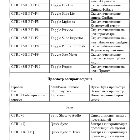
нели Избранное
CTRL+SHIFT+F3
Toggle File List
Скрытие/появление
Списка файлов
CTRL+SHIFT+F4
Toggle Slide List
Скрытие/появление
списка Слайды
CTRL+SHIFT+F5
Toggle Lightbox
Скрытие/появление
Компактной секции
CTRL+SHIFT+F6
Toggle Preview
Скрытие/появление па-
нели просмотра
CTRL+SHIFT+F7
Toggle Slide Inspector
Скрытие/появление па-
нели Инспектор слайдов
CTRL+SHIFT+F8
Toggle Publish Formats
Скрытие/появление
Форматы публикации
CTRL+SHIFT+F9
Toggle Size Meter
Скрытие/появление
шкалы размера публи-
кации
CTRL+SHIFT+F12
Toggle Project
Скрытие/появление па-
нели Проект
Просмотр воспроизведения
Пробел
Start/Pause Preview
Пуск/Пауза просмотра
Esc
Stop Playback
Остановить просмотр
CTRL+Enter при про-
Fullscreen
Полноэкранный про-
смотре
смотр
Звук
CTRL+T
Sync Show to Audio
Синхронизация звука с
презентацией
CTRL+Q
Quick Sync
Быстрая синхронизация
презентации со звуком
CTRL+ALT+Q
Quick Sync to Track
Быстрая синхронизация
презентации со звуко-