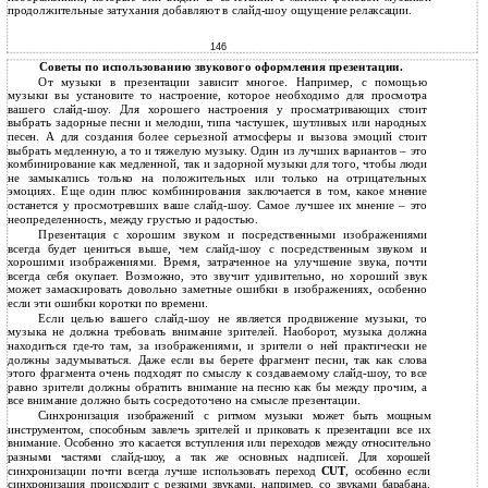
продолжительные затухания добавляют в слайд-шоу ощущение релаксации.
146
Советы по использованию звукового оформления презентации.
От музыки в презентации зависит многое. Например, с помощью
музыки вы установите то настроение, которое необходимо для просмотра
вашего слайд-шоу. Для хорошего настроения у просматривающих стоит
выбрать задорные песни и мелодии, типа частушек, шутливых или народных
песен. А для создания более серьезной атмосферы и вызова эмоций стоит
выбрать медленную, а то и тяжелую музыку. Один из лучших вариантов – это
комбинирование как медленной, так и задорной музыки для того, чтобы люди
не замыкались только на положительных или только на отрицательных
эмоциях. Еще один плюс комбинирования заключается в том, какое мнение
останется у просмотревших ваше слайд-шоу. Самое лучшее их мнение – это
неопределенность, между грустью и радостью.
Презентация с хорошим звуком и посредственными изображениями
всегда будет цениться выше, чем слайд-шоу с посредственным звуком и
хорошими изображениями. Время, затраченное на улучшение звука, почти
всегда себя окупает. Возможно, это звучит удивительно, но хороший звук
может замаскировать довольно заметные ошибки в изображениях, особенно
если эти ошибки коротки по времени.
Если целью вашего слайд-шоу не является продвижение музыки, то
музыка не должна требовать внимание зрителей. Наоборот, музыка должна
находиться где-то там, за изображениями, и зрители о ней практически не
должны задумываться. Даже если вы берете фрагмент песни, так как слова
этого фрагмента очень подходят по смыслу к создаваемому слайд-шоу, то все
равно зрители должны обратить внимание на песню как бы между прочим, а
все внимание должно быть сосредоточено на смысле презентации.
Синхронизация изображений с ритмом музыки может быть мощным
инструментом, способным завлечь зрителей и приковать к презентации все их
внимание. Особенно это касается вступления или переходов между относительно
разными частями слайд-шоу, а так же основных надписей. Для хорошей
синхронизации почти всегда лучше использовать переход
CUT
, особенно если
синхронизация происходит с резкими звуками, например, со звуками барабана.