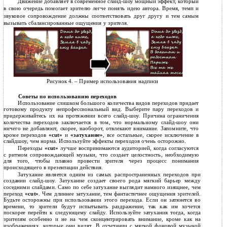
Движение добавляет в современное слайд-шоу мощный эффект, который
в свою очередь помогает зрителю легче понять идею автора. Время, темп и
звуковое сопровождение должны соответствовать друг другу и тем самым
вызывать сбалансированные ощущения у зрителя.
Рисунок 4. – Пример использования надписи
Советы по использованию переходов
Использование слишком большого количества видов переходов придает
готовому продукту непрофессиональный вид. Выберите пару переходов и
придерживайтесь их на протяжении всего слайд-шоу. Причина ограничения
количества переходов заключается в том, что нормальному слайд-шоу они
ничего не добавляют, скорее, наоборот, отвлекают внимание. Запомните, что
кроме переходов
«cut»
и
«затухание»
, все остальные, скорее исключение в
слайдшоу, чем норма. Используйте эффекты переходов очень осторожно.
Переходы
«cut»
лучше воспринимаются аудиторией, когда согласуются
с ритмом сопровождающей музыки, что создает целостность, необходимую
для того, чтобы плавно провести зрителя через процесс понимания
происходящего в презентации действия.
Затухание является одним из самых распространенных переходов при
создании слайд-шоу. Затухание создает своего рода мягкий барьер между
соседними слайдами. Само по себе затухание выглядит намного изящнее, чем
переход
«cut»
. Чем длиннее затухание, тем фантастичнее ощущения зрителей.
Будьте осторожны при использовании этого перехода. Если он затянется во
времени, то зрители будут испытывать раздражение, так как им хочется
поскорее перейти к следующему слайду. Используйте затухания тогда, когда
зрителям особенно и не на чем сконцентрировать внимание, кроме как на
изображениях, которые они видят. В сочетании с мягкой фоновой музыкой