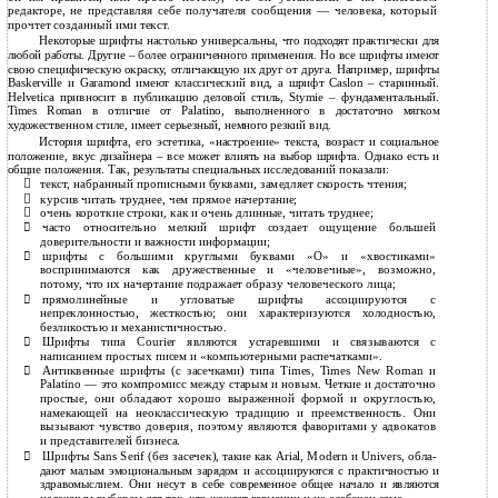
редакторе, не представляя себе получателя сообщения — человека, который
прочтет созданный ими текст.
Некоторые шрифты настолько универсальны, что подходят практически для
любой работы. Другие – более ограниченного применения. Но все шрифты имеют
свою специфическую окраску, отличающую их друг от друга. Например, шрифты
Baskerville и Garamond имеют классический вид, а шрифт Caslon – старинный.
Helvetica привносит в публикацию деловой стиль, Stymie – фундаментальный.
Times Roman в отличие от Palatino, выполненного в достаточно мягком
художественном стиле, имеет серьезный, немного резкий вид.
История шрифта, его эстетика, «настроение» текста, возраст и социальное
положение, вкус дизайнера – все может влиять на выбор шрифта. Однако есть и
общие положения. Так, результаты специальных исследований показали:

текст, набранный прописными буквами, замедляет скорость чтения;

курсив читать труднее, чем прямое начертание;

очень короткие строки, как и очень длинные, читать труднее;
часто относительно мелкий шрифт создает ощущение большей

доверительности и важности информации;
шрифты с большими круглыми буквами «О» и «хвостиками»

воспринимаются как дружественные и «человечные», возможно,
потому, что их начертание подражает образу человеческого лица;
прямолинейные и угловатые шрифты ассоциируются с

непреклонностью, жесткостью; они характеризуются холодностью,
безликостью и механистичностью.
Шрифты типа Courier являются устаревшими и связываются с

написанием простых писем и «компьютерными распечатками».
Антиквенные шрифты (с засечками) типа Times, Times New Roman и

Palatino — это компромисс между старым и новым. Четкие и достаточно
простые, они обладают хорошо выраженной формой и округлостью,
намекающей на неоклассическую традицию и преемственность. Они
вызывают чувство доверия, поэтому являются фаворитами у адвокатов
и представителей бизнеса.
Шрифты Sans Serif (без засечек), такие как Arial, Modern и Univers, обла-

дают малым эмоциональным зарядом и ассоциируются с практичностью и
здравомыслием. Они несут в себе современное общее начало и являются