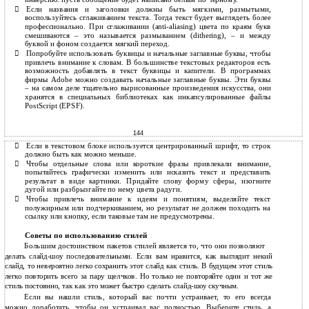
Если названия и заголовки должны быть мягкими, размытыми,

воспользуйтесь сглаживанием текста. Тогда текст будет выглядеть более
профессионально. При сглаживании
(anti-aliasing) цвета по краям букв
смешиваются – это называется размыванием (dithering), – и между
буквой и фоном создается мягкий переход.
Попробуйте использовать буквицы и начальные заглавные буквы, чтобы

привлечь внимание к словам. В большинстве текстовых редакторов есть
возможность добавлять в текст буквицы и капители. В программах
фирмы Adobe можно создавать начальные заглавные буквы. Эти буквы
– на самом деле тщательно вырисованные произведения искусства, они
хранятся в специальных библиотеках как инкапсулированные файлы
PostScript (EPSF).
144
Если в текстовом блоке используется центрированный шрифт, то строк

должно быть как можно меньше.
Чтобы отдельные слова или короткие фразы привлекали внимание,

попытайтесь графически изменить или исказить текст и представить
результат в виде картинки. Придайте слову форму сферы, изогните
дугой или разбрызгайте по нему цвета радуги.
Чтобы привлечь внимание к идеям и понятиям, выделяйте текст

полужирным или подчеркиванием, но результат не должен походить на
ссылку или кнопку, если таковые там не предусмотрены.
Советы по использованию стилей
Большим достоинством пакетов стилей является то, что они позволяют
делать слайд-шоу последовательными. Если вам нравится, как выглядит некий
слайд, то невероятно легко сохранить этот слайд как стиль. В будущем этот стиль
легко повторить всего за пару щелчков. Но только не повторяйте один и тот же
стиль постоянно, так как это может быстро сделать слайд-шоу скучным.
Если вы нашли стиль, который вас почти устраивает, то его всегда
можно доработать, чтобы он устраивал вас полностью. Выберите стиль, а