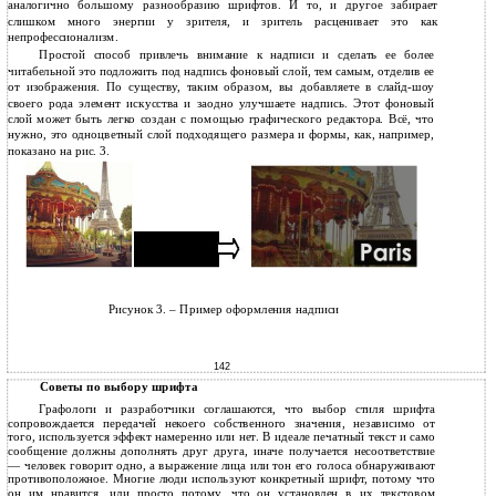
аналогично большому разнообразию шрифтов. И то, и другое забирает
слишком много энергии у зрителя, и зритель расценивает это как
непрофессионализм.
Простой способ привлечь внимание к надписи и сделать ее более
читабельной это подложить под надпись фоновый слой, тем самым, отделив ее
от изображения. По существу, таким образом, вы добавляете в слайд-шоу
своего рода элемент искусства и заодно улучшаете надпись. Этот фоновый
слой может быть легко создан с помощью графического редактора. Всё, что
нужно, это одноцветный слой подходящего размера и формы, как, например,
показано на рис. 3.
Рисунок 3. – Пример оформления надписи
142
Советы по выбору шрифта
Графологи и разработчики соглашаются, что выбор стиля шрифта
сопровождается передачей некоего собственного значения, независимо от
того, используется эффект намеренно или нет. В идеале печатный текст и само
сообщение должны дополнять друг друга, иначе получается несоответствие
— человек говорит одно, а выражение лица или тон его голоса обнаруживают
противоположное. Многие люди используют конкретный шрифт, потому что
он им нравится, или просто потому, что он установлен в их текстовом