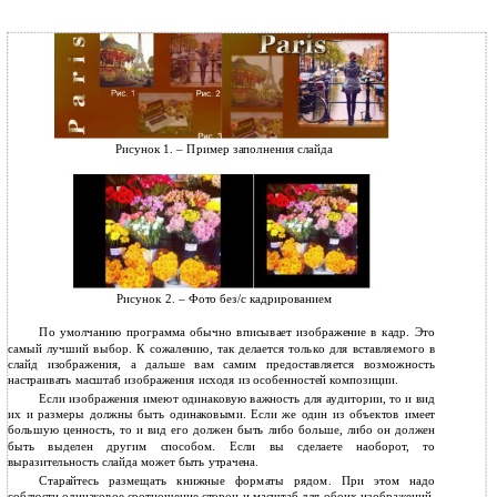
Рисунок 1. – Пример заполнения слайда
Рисунок 2. – Фото без/с кадрированием
По умолчанию программа обычно вписывает изображение в кадр. Это
самый лучший выбор. К сожалению, так делается только для вставляемого в
слайд изображения, а дальше вам самим предоставляется возможность
настраивать масштаб изображения исходя из особенностей композиции.
Если изображения имеют одинаковую важность для аудитории, то и вид
их и размеры должны быть одинаковыми. Если же один из объектов имеет
большую ценность, то и вид его должен быть либо больше, либо он должен
быть выделен другим способом. Если вы сделаете наоборот, то
выразительность слайда может быть утрачена.
Старайтесь размещать книжные форматы рядом. При этом надо
соблюсти одинаковое соотношение сторон и масштаб для обоих изображений,