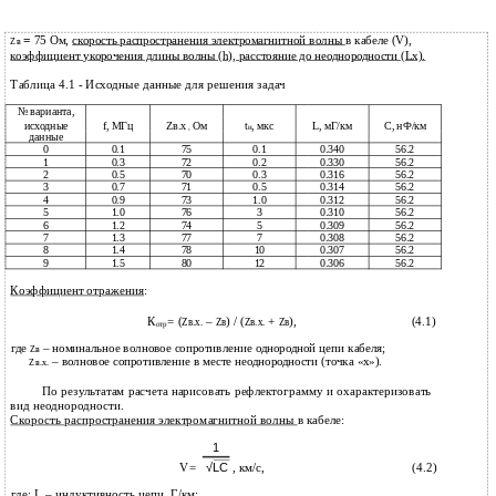
=
75 Ом,
скорость распространения электромагнитной волны
в кабеле (V),
Zв
коэффициент укорочения длины волны (h), расстояние до неоднородности (Lx).
Таблица 4.1 - Исходные данные для решения задач
№ варианта,
исходные
f, МГц
Zв.х
Ом
t
, мкс
L, мГ/км
С, нФ/км
,
и
данные
0
0.1
75
0.1
0.340
56.2
1
0.3
72
0.2
0.330
56.2
2
0.5
70
0.3
0.316
56.2
3
0.7
71
0.5
0.314
56.2
4
0.9
73
1.0
0.312
56.2
5
1.0
76
3
0.310
56.2
6
1.2
74
5
0.309
56.2
7
1.3
77
7
0.308
56.2
8
1.4
78
10
0.307
56.2
9
1.5
80
12
0.306
56.2
Коэффициент отражения
:
К
= (
–
) / (
+
),
(4.1)
Zв.х.
Zв
Zв.х.
Zв
отр
где
– номинальное волновое сопротивление однородной цепи кабеля;
Zв
– волновое сопротивление в месте неоднородности (точка «х»).
Zв.х.
По результатам расчета нарисовать рефлектограмму и охарактеризовать
вид неоднородности.
Скорость распространения электромагнитной волны
в кабеле:
1
V=
√LC
, км/с,
(4.2)
где: L – индуктивность цепи, Г/км;