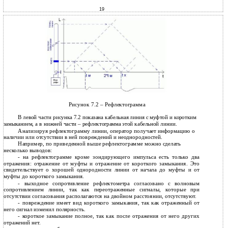
19
Рисунок 7.2 – Рефлектограмма
В левой части рисунка 7.2 показана кабельная линия с муфтой и коротким
замыканием, а в нижней части – рефлектограмма этой кабельной линии.
Анализируя рефлектограмму линии, оператор получает информацию о
наличии или отсутствии в ней повреждений и неоднородностей.
Например, по приведенной выше рефлектограмме можно сделать
несколько выводов:
-
на рефлектограмме кроме зондирующего импульса есть только два
отражения: отражение от муфты и отражение от короткого замыкания. Это
свидетельствует о хорошей однородности линии от начала до муфты и от
муфты до короткого замыкания.
-
выходное сопротивление рефлектометра согласовано с волновым
сопротивлением линии, так как переотраженные сигналы, которые при
отсутствии согласования располагаются на двойном расстоянии, отсутствуют.
-
повреждение имеет вид короткого замыкания, так как отраженный от
него сигнал изменил полярность.
-
короткое замыкание полное, так как после отражения от него других
отражений нет.