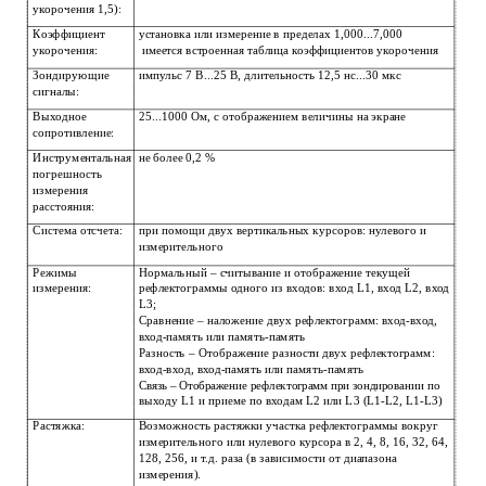
укорочения 1,5):
Коэффициент
установка или измерение в пределах 1,000...7,000
укорочения:
имеется встроенная таблица коэффициентов укорочения
Зондирующие
импульс 7 В...25 В, длительность 12,5 нс...30 мкс
сигналы:
Выходное
25...1000 Ом, с отображением величины на экране
сопротивление:
Инструментальная
не более 0,2 %
погрешность
измерения
расстояния:
Система отсчета:
при помощи двух вертикальных курсоров: нулевого и
измерительного
Режимы
Нормальный – считывание и отображение текущей
измерения:
рефлектограммы одного из входов: вход L1, вход L2, вход
L3;
Сравнение – наложение двух рефлектограмм: вход-вход,
вход-память или память-память
Разность – Отображение разности двух рефлектограмм:
вход-вход, вход-память или память-память
Связь – Отображение рефлектограмм при зондировании по
выходу L1 и приеме по входам L2 или L3 (L1-L2, L1-L3)
Растяжка:
Возможность растяжки участка рефлектограммы вокруг
измерительного или нулевого курсора в 2, 4, 8, 16, 32, 64,
128, 256, и т.д. раза (в зависимости от диапазона
измерения).