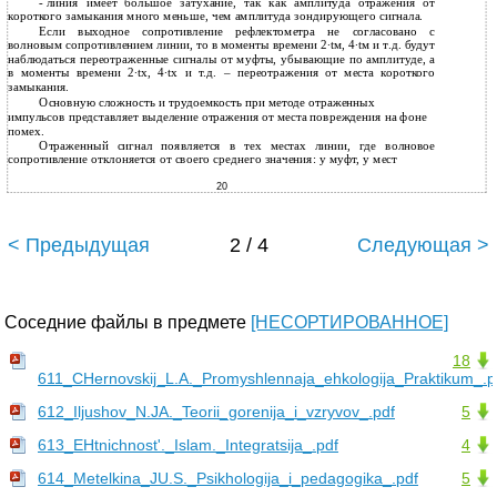
-
линия имеет большое затухание, так как амплитуда отражения от
короткого замыкания много меньше, чем амплитуда зондирующего сигнала.
Если выходное сопротивление рефлектометра не согласовано с
волновым сопротивлением линии, то в моменты времени 2∙tм, 4∙tм и т.д. будут
наблюдаться переотраженные сигналы от муфты, убывающие по амплитуде, а
в моменты времени 2∙tх, 4∙tх и т.д. – переотражения от места короткого
замыкания.
Основную сложность и трудоемкость при методе отраженных
импульсов представляет выделение отражения от места повреждения на фоне
помех.
Отраженный сигнал появляется в тех местах линии, где волновое
сопротивление отклоняется от своего среднего значения: у муфт, у мест
20
< Предыдущая
2 / 4
Следующая >
Соседние файлы в предмете
[НЕСОРТИРОВАННОЕ]
18
611_CHernovskij_L.A._Promyshlennaja_ehkologija_Praktikum_.p
612_Iljushov_N.JA._Teorii_gorenija_i_vzryvov_.pdf
5
613_EHtnichnost'._Islam._Integratsija_.pdf
4
614_Metelkina_JU.S._Psikhologija_i_pedagogika_.pdf
5