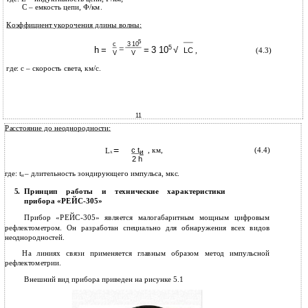
С – емкость цепи, Ф/км.
Коэффициент укорочения длины волны:
5
c
3 10
5
=
h =
= 3 10
√
,
(4.3)
LC
V
V
где: с – скорость света, км/с.
11
Расстояние до неоднородности:
=
с t
, км,
(4.4)
L
и
x
2 h
где: t
– длительность зондирующего импульса, мкс.
и
Принцип работы и технические характеристики
5.
прибора
«РЕЙС-305»
Прибор «РЕЙС-305» является малогабаритным мощным цифровым
рефлектометром. Он разработан специально для обнаружения всех видов
неоднородностей.
На линиях связи применяется главным образом метод импульсной
рефлектометрии.
Внешний вид прибора приведен на рисунке 5.1