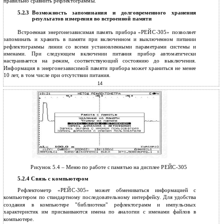
правильно сравнить рефлектограммы.
Возможность запоминания и долговременного хранения
5.2.3
результатов измерения во встроенной памяти
Встроенная энергонезависимая память прибора «РЕЙС-305» позволяет
запоминать и хранить в памяти при включенном и выключенном питании
рефлектограммы линии со всеми установленными параметрами системы и
именами. При следующем включении питания прибор автоматически
настраивается на режим, соответствующий состоянию до выключения.
Информация в энергонезависимой памяти прибора может храниться не менее
10 лет, в том числе при отсутствии питания.
14
Рисунок 5.4 – Меню по работе с памятью на дисплее РЕЙС-305
5.2.4 Связь с компьютером
Рефлектометр «РЕЙС-305» может обмениваться информацией с
компьютером по стандартному последовательному интерфейсу. Для удобства
создания в компьютере "библиотеки" рефлектограмм и импульсных
характеристик им присваиваются имена по аналогии с именами файлов в
компьютере.