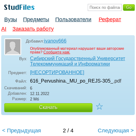
Вузы
Предметы
Пользователи
Реферат
AI
Заказать работу
ivanov666
Добавил:
Опубликованный материал нарушает ваши авторские
права?
Сообщите нам.
Сибирский Государственный Университет
Вуз:
Телекоммуникаций и Информатики
[НЕСОРТИРОВАННОЕ]
Предмет:
616_Pervushina._MU_po_REJS-305_
.pdf
Файл:
Скачиваний:
6
Добавлен:
12.11.2022
Размер:
2 Мб
☆
Скачать
< Предыдущая
2 / 4
Следующая >