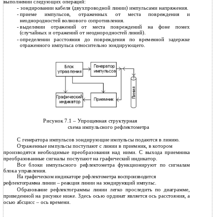
выполнении следующих операций:
-
зондировании кабеля (двухпроводной линии) импульсами напряжения.
-
приеме импульсов, отраженных от места повреждения и
неоднородностей волнового сопротивления.
-
выделении отражений от места повреждений на фоне помех
(случайных и отражений от неоднородностей линий).
-
определении расстояния до повреждения по временной задержке
отраженного импульса относительно зондирующего.
Рисунок 7.1 – Упрощенная структурная
схема импульсного рефлектометра
С генератора импульсов зондирующие импульсы подаются в линию.
Отраженные импульсы поступают с линии в приемник, в котором
производятся необходимые преобразования над ними. С выхода приемника
преобразованные сигналы поступают на графический индикатор.
Все блоки импульсного рефлектометра функционируют по сигналам
блока управления.
На графическом индикаторе рефлектометра воспроизводится
рефлектограмма линии – реакция линии на зондирующий импульс.
Образование рефлектограммы линии легко проследить по диаграмме,
приведенной на рисунке ниже. Здесь осью ординат является ось расстояния, а
осью абсцисс – ось времени.