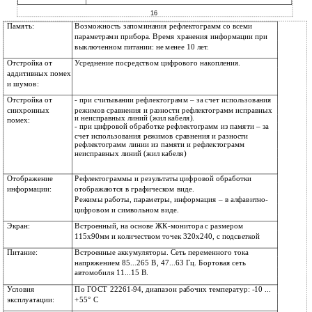
16
Память:
Возможность запоминания рефлектограмм со всеми
параметрами прибора. Время хранения информации при
выключенном питании: не менее 10 лет.
Отстройка от
Усреднение посредством цифрового накопления.
аддитивных помех
и шумов:
Отстройка от
- при считывании рефлектограмм – за счет использования
синхронных
режимов сравнения и разности рефлектограмм исправных
и неисправных линий (жил кабеля).
помех:
-
при цифровой обработке рефлектограмм из памяти – за
счет использования режимов сравнения и разности
рефлектограмм линии из памяти и рефлектограмм
неисправных линий (жил кабеля)
Отображение
Рефлектограммы и результаты цифровой обработки
информации:
отображаются в графическом виде.
Режимы работы, параметры, информация – в алфавитно-
цифровом и символьном виде.
Экран:
Встроенный, на основе ЖК-монитора с размером
115х90мм и количеством точек 320х240, с подсветкой
Питание:
Встроенные аккумуляторы. Сеть переменного тока
напряжением 85...265 В, 47...63 Гц. Бортовая сеть
автомобиля 11...15 В.
Условия
По ГОСТ 22261-94, диапазон рабочих температур: -10 ...
эксплуатации:
+55° С