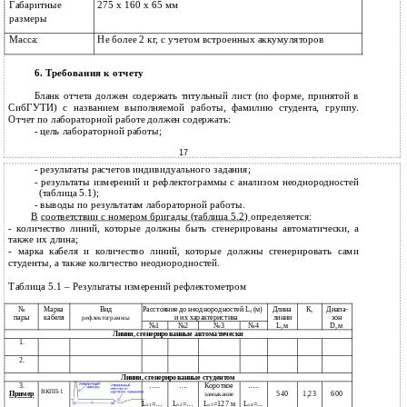
Габаритные
275 х 160 х 65 мм
размеры
Масса:
Не более 2 кг, с учетом встроенных аккумуляторов
6. Требования к отчету
Бланк отчета должен содержать титульный лист (по форме, принятой в
СибГУТИ) с названием выполняемой работы, фамилию студента, группу.
Отчет по лабораторной работе должен содержать:
- цель лабораторной работы;
17
-
результаты расчетов индивидуального задания;
-
результаты измерений и рефлектограммы с анализом неоднородностей
(таблица 5.1);
-
выводы по результатам лабораторной работы.
В
соответствии с номером бригады (таблица 5.2)
определяется:
-
количество линий, которые должны быть сгенерированы автоматически, а
также их длина;
-
марка кабеля и количество линий, которые должны сгенерировать сами
студенты, а также количество неоднородностей.
Таблица 5.1 – Результаты измерений рефлектометром
№
Марка
Вид
Расстояние до неоднородностей L
(м)
Длина
К
Диапа-
x
у
пары
кабеля
и их характеристика
линии
зон
рефлектограммы
№1
№2
№3
№4
L, м
D, м
Линии, сгенерированные автоматически
1.
2.
Линии, сгенерированные студентом
3.
…..
….
Короткое
…..
ВКПП-1
Пример
540
1,23
600
замыкание
L
=…
L
=…
L
=127 м
L
=...
x1
x2
x3
x4