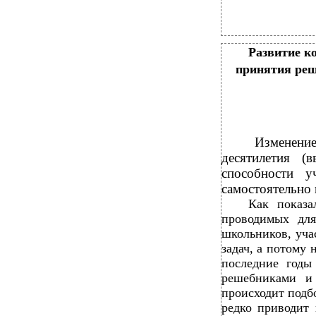
Развитие к
принятия реш
Изменени
десятилетия (
способности 
самостоятельно 
Как показа
проводимых для
школьников, уча
задач, а потому 
последние годы
решебниками и 
происходит подб
редко приводит