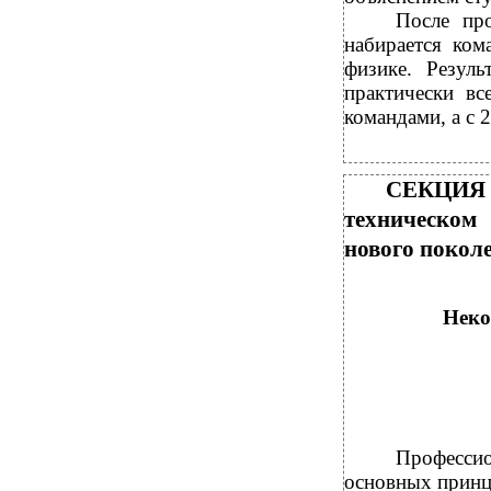
После про
набирается ком
физике. Резул
практически в
командами, а с 
CЕКЦИЯ 1
техническом
нового покол
Неко
Профессио
основных принц