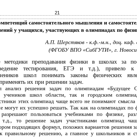
21
омпетенций самостоятельного мышления и самостояте
ений у учащихся, участвующих в олимпиадах по физи
А.П. Шерстяков - к.ф.-м.н., доц. каф.
(ФГОБУ ВПО «СибГУТИ», г. Новоси
е методики преподавания физики в школах за пос
введение тестирования, ЕГЭ и т.д.), привело к
учеников школ понимать законы физических явл
применять их при решении задач.
л анализ решения задач по олимпиадам «Будущее С
 учеников школ области, так и городским олимпиа
стники этих олимпиад чаще всего не понимают смысла
не могут их успешно решать. Так как на олимпиадах по 
 разрешают пользоваться учебниками по физике, раз
т.д., то решение задач участниками олимпиад чащ
ором подходящих формул, похожих вариантов решения за
 к правильному решению, а главное у школьников и с