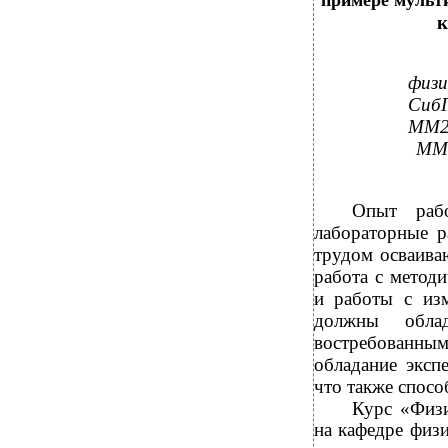
примере мульт
к
физи
СибГ
ММ23
ММ 
Опыт рабо
лабораторные р
трудом осваива
работа с метод
и работы с из
должны обла
востребованны
обладание эксп
что также спосо
Курс «Физи
на кафедре физ