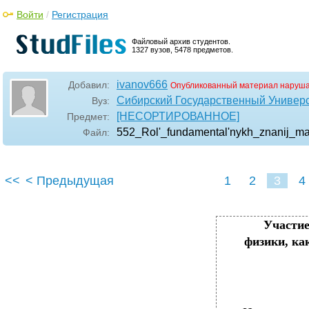
Войти
/
Регистрация
Файловый архив студентов.
1327 вузов, 5478 предметов.
ivanov666
Добавил:
Опубликованный материал наруша
Сибирский Государственный Универ
Вуз:
[НЕСОРТИРОВАННОЕ]
Предмет:
552_Rol'_fundamental'nykh_znanij_ma
Файл:
<<
< Предыдущая
1
2
3
4
Участие
физики, ка