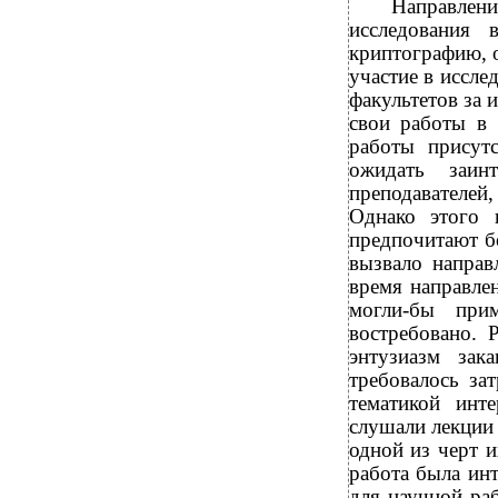
Направлени
исследования 
криптографию, 
участие в иссле
факультетов за
свои работы в
работы присут
ожидать заин
преподавателе
Однако этого 
предпочитают б
вызвало направ
время направле
могли-бы при
востребовано. 
энтузиазм зак
требовалось за
тематикой инт
слушали лекции 
одной из черт 
работа была ин
для научной ра