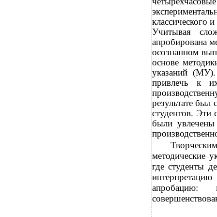
четырехчасо
экспериментал
классического и
Учитывая сло
апробирована м
осознанном вып
основе методик
указаний (МУ)
привлечь к и
производственн
результате был 
студентов. Эти 
были увлечены
производственно
Творческим
методические у
где студенты д
интерпретацию
апробацию: 
совершенствован