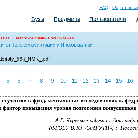
FAQ
Обратная св
Вузы
Предметы
Пользователи
ет ваши авторские права?
Сообщите нам.
ситет Телекоммуникаций и Информатики
terialy_56-j_NMK_
.pdf
5
6
7
8
9
10
11
12
13
14
15
16
 студентов в фундаментальных исследованиях кафед
к фактор повышения уровня подготовки выпускников
А.Г. Черевко - к.ф.-м.н., доц. каф.
(ФГОБУ ВПО «СибГУТИ», г. Новоси