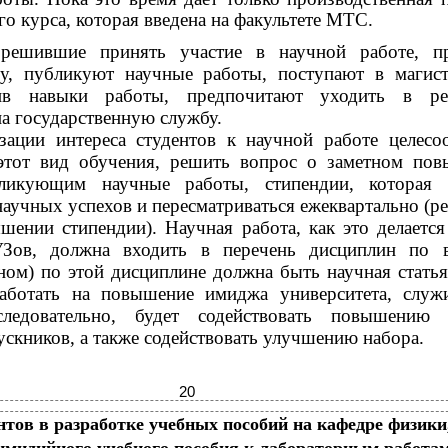
го курса, которая введена на факультете МТС.
 решившие принять участие в научной работе, п
у, публикуют научные работы, поступают в магист
ив навыки работы, предпочитают уходить в ре
а государственную службу.
зации интереса студентов к научной работе целесо
этот вид обучения, решить вопрос о заметном по
бликующим научные работы, стипендии, которая 
 научных успехов и пересматриваться ежеквартально (ре
шении стипендии). Научная работа, как это делается
Зов, должна входить в перечень дисциплин по в
ном) по этой дисциплине должна быть научная статья
аботать на повышение имиджа университета, служ
ледовательно, будет содействовать повышению 
скников, а также содействовать улучшению набора.
20
нтов в разработке учебных пособий на кафедре физики