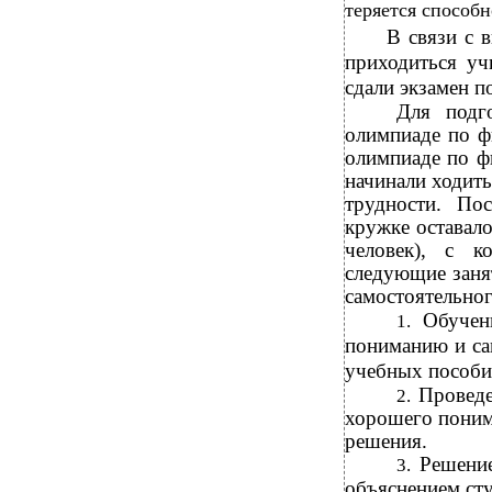
теряется способ
В связи с 
приходиться уч
сдали экзамен п
Для подг
олимпиаде по ф
олимпиаде по фи
начинали ходит
трудности. По
кружке оставало
человек), с к
следующие заня
самостоятельног
Обучен
1.
пониманию и са
учебных пособи
Проведе
2.
хорошего поним
решения.
Решение
3.
объяснением сту