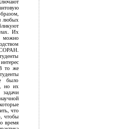
ключают
антовую
образом,
ты любых
убликуют
лах. Их
, можно
одством
 СОРАН.
туденты
 интерес
В то же
студенты
не было
, но их
 задачи
 научной
которые
ить, что
о, чтобы
ло время
практика