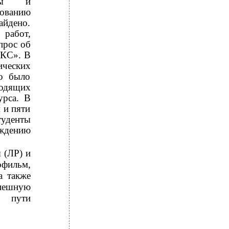
боты и
дованию
айдено.
работ,
прос об
ФКС». В
ических
о было
одящих
урса. В
 и пяти
туденты
ождению
 (ЛР) и
офильм,
а также
пешную
 пути