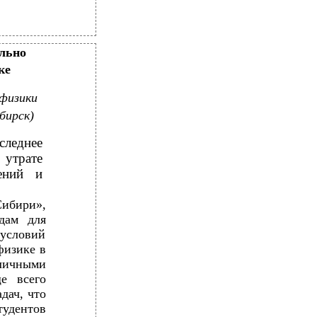
льно
ке
 физики
бирск)
леднее
 утрате
ений и
ибири»,
дам для
 условий
физике в
личными
е всего
дач, что
тудентов