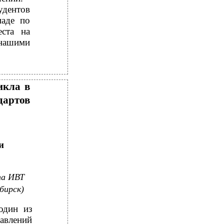
удентов
иаде по
еста на
 нашими
икла в
дартов
и
та ИВТ
бирск)
один из
авлений