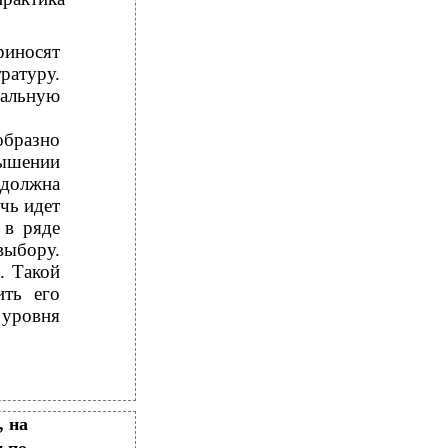
риносят
ратуру.
альную
образно
вышении
должна
чь идет
 в ряде
ыбору.
. Такой
ить его
уровня
, на