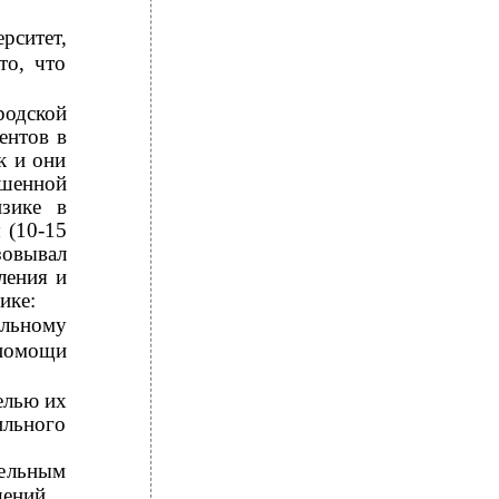
рситет,
то, что
одской
ентов в
к и они
ышенной
изике в
 (10-15
овывал
ления и
ике:
ильному
 помощи
елью их
ильного
тельным
шений.