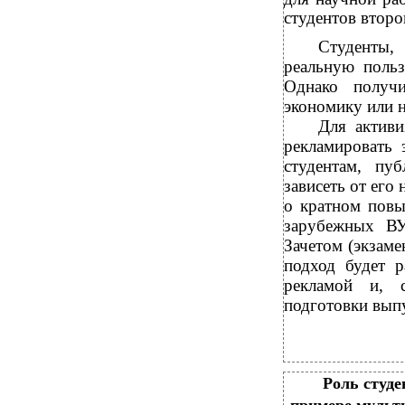
студентов второ
Студенты,
реальную польз
Однако получ
экономику или н
Для активи
рекламировать 
студентам, пу
зависеть от его
о кратном повы
зарубежных ВУ
Зачетом (экзаме
подход будет р
рекламой и, с
подготовки выпу
Роль студе