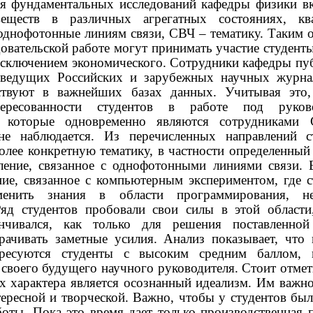
я фундаментальных исследований кафедры физики в
веществ в различных агрегатных состояниях, кв
однофотонные линиям связи, СВЧ – тематику. Таким 
довательской работе могут принимать участие студен
 исключением экономического. Сотрудники кафедры п
 ведущих Российских и зарубежных научных журна
ствуют в важнейших базах данных. Учитывая это
тересованности студентов в работе под руков
й, которые одновременно являются сотрудниками
не наблюдается. Из перечисленных направлений с
олее конкретную тематику, в частности определенный
ление, связанное с однофотонными линиями связи. 
ние, связанное с компьютерным экспериментом, где 
менить знания в области программирования, 
Ряд студентов пробовали свои силы в этой области
анчивался, как только для решения поставленной
трачивать заметные усилия. Анализ показывает, что
ересуются студенты с высоким средним баллом, 
своего будущего научного руководителя. Стоит отмет
их характера является осознанный идеализм. Им важн
тересной и творческой. Важно, чтобы у студентов бы
боты. Пока это время дает только производственная 