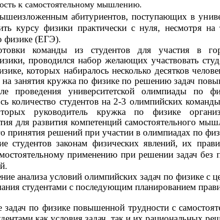
ность к самостоятельному мышлению.
вышеизложенным абитуриентов, поступающих в униве
ить курсу физики практически с нуля, несмотря на 
о физике (ЕГЭ).
отовки команды из студентов для участия в гор
изики, проводился набор желающих участвовать студ
зике, которых набиралось несколько десятков челове
ь на занятия кружка по физике по решению задач пов
сле проведения университетской олимпиады по ф
сь количество студентов на 2-3 олимпийских команды
оторых руководитель кружка по физике организ
тия для развития компетенций самостоятельного мыш
о принятия решений при участии в олимпиадах по физ
ие студентов законам физических явлений, их прав
мостоятельному применению при решении задач без
й.
ние анализа условий олимпийских задач по физике с ц
ания студентами с последующим планированием прав
 задач по физике повышенной трудности с самостоя
дентами как условия задач, так и их рациональных ре