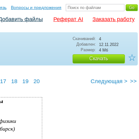
язь
Вопросы и предложения
Добавить файлы
Реферат AI
Заказать работу
Скачиваний:
4
Добавлен:
12.11.2022
Размер:
4 Мб
☆
Скачать
17
18
19
20
Следующая >
>>
ры
 физики
бирск)