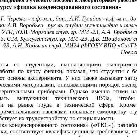
имидийного учебного пособия к лабораторным работам
урсу «физика конденсированного состояния»
Г. Черевко - к.ф.-м.н., доц., А.И. Гулидов - к.ф.-м.н., до
ки А.В. Воробьев - рук-ль студии мультимедиа и теле
УТИ, Ю.В. Моргачев студ. гр. ММ -23, А.А. Бродин ст
, С.М. Кужугет студ. гр. ММ -23, Д.Б. Шойдонова ст
-23, А.Н. Кабылин студ. МИ24 (ФГОБУ ВПО «СибГУ
Новос
ты со студентами, выполняющими эксперимент
аботы по курсу физики, показал, что студенты с 
ют основы эксперимента. У них также вызывает затр
ическими материалами, описывающими порядок экспе
мерительными приборами. Однако именно этими н
дать выпускники технического ВУЗа, чтоб
ми на рынке труда в технической сфере. Кроме 
ериментальными навыками повышает самооценку сту
бствует их трудоустройству по специальности.
ка конденсированного состояния» («ФКС»), разраб
ики, соответствует квалификационным требованиям, с