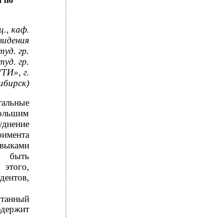
 по
ц., каф.
видения
уд. гр.
уд. гр.
ТИ», г.
ибирск)
альные
большим
уднение
римента
авыками
ы быть
этого,
дентов,
отанный
одержит