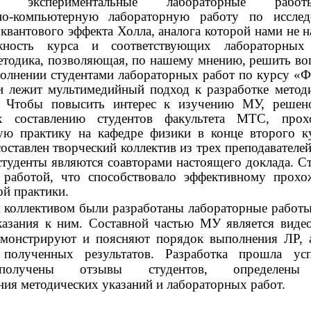
вые экспериментальные лабораторные ра
ьно-компьютерную лабораторную работу по иссле
 квантового эффекта Холла, аналога которой нами не н
жность курса и соответствующих лабораторных 
етодика, позволяющая, по нашему мнению, решить во
олнении студентами лабораторных работ по курсу «
и лежит мультимедийный подход к разработке метод
. Чтобы повысить интерес к изучению МУ, решен
х составлению студентов факультета МТС, прох
ую практику на кафедре физики в конце второго к
составлен творческий коллектив из трех преподавателей
студенты являются соавторами настоящего доклада. С
 работой, что способствовало эффективному прох
й практики.
 коллективом были разработаны лабораторные работы
казания к ним. Составной частью МУ является виде
емонстрируют и поясняют порядок выполнения ЛР, 
 полученных результатов. Разработка прошла ус
получены отзывы студентов, определены
ия методических указаний и лабораторных работ.