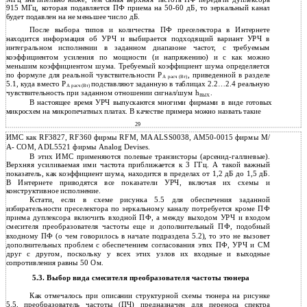
915 МГц, которая подавляется ПФ приема на 50-60 дБ, то зеркальный канал
будет подавлен на не меньшее число дБ.
После выбора типов и количества ПФ преселектора в Интернете
находится информация об УРЧ и выбирается подходящий вариант УРЧ в
интегральном исполнении в заданном диапазоне частот, с требуемым
коэффициентом усиления по мощности (и напряжению) и с как можно
меньшим коэффициентом шума. Требуемый коэффициент шума определяется
по формуле для реальной чувствительности Р
, приведенной в разделе
А расч (Вт)
5.1, куда вместо Р
подставляют заданную в таблицах 2.2…2.4 реальную
А расч (Вт)
чувствительность при заданном отношении сигнал/шум h
.
ВЫХ
В настоящее время УРЧ выпускаются многими фирмами в виде готовых
микросхем на микропечатных платах. В качестве примера можно назвать такие
29
ИМС как RF3827, RF360 фирмы RFM, МААLSS0038, AM50-0015 фирмы M/
А- COM, ADL5521 фирмы Analog Devises.
В этих ИМС применяются полевые транзисторы (арсенид-галлиевые).
Верхняя усиливаемая ими частота приближается к 3 ГГц. А такой важный
показатель, как коэффициент шума, находится в пределах от 1,2 дБ до 1,5 дБ.
В Интернете приводятся все показатели УРЧ, включая их схемы и
конструктивное исполнение.
Кстати, если в схеме рисунка 5.5 для обеспечения заданной
избирательности преселектора по зеркальному каналу потребуется кроме ПФ
приема дуплексора включить входной ПФ, а между выходом УРЧ и входом
смесителя преобразователя частоты еще и дополнительный ПФ, подобный
входному ПФ (о чем говорилось в начале подраздела 5.2), то это не вызовет
дополнительных проблем с обеспечением согласования этих ПФ, УРЧ и СМ
друг с другом, поскольку у всех этих узлов их входные и выходные
сопротивления равны 50 Ом.
5.3. Выбор вида смесителя преобразователя частоты тюнера
Как отмечалось при описании структурной схемы тюнера на рисунке
5.5, преобразователь частоты (ПЧ) предназначен для переноса спектра