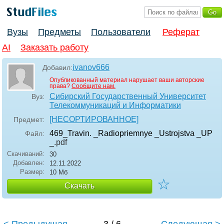
Вузы
Предметы
Пользователи
Реферат
AI
Заказать работу
ivanov666
Добавил:
Опубликованный материал нарушает ваши авторские
права?
Сообщите нам.
Сибирский Государственный Университет
Вуз:
Телекоммуникаций и Информатики
[НЕСОРТИРОВАННОЕ]
Предмет:
469_Travin. _Radiopriemnye _Ustrojstva _UP
Файл:
_
.pdf
Скачиваний:
30
Добавлен:
12.11.2022
Размер:
10 Мб
☆
Скачать