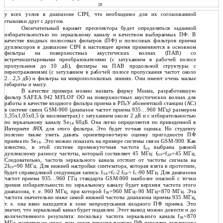
28
у всех узлов в диапазоне СВЧ, что необходимо для их согласованной
стыковки друг с другом.
Окончательный вариант преселектора будет определяться заданной
избирательностью по зеркальному каналу и качеством выбираемых ПФ. В
качестве входных полосовых фильтров (ПФ) и полосовых фильтров приема
дуплексоров в диапазоне СВЧ в настоящее время применяются в основном
фильтры на поверхностных акустических волнах (ПАВ) со
встречноштыревыми преобразователями (с затуханием в рабочей полосе
пропускания до 10 дБ), фильтры на ПАВ продольной структуры с
переотражениями (с затуханием в рабочей полосе пропускания частот около
2…2,5 дБ) и фильтры на микрополосковых линиях. Они имеют очень малые
габариты и массу.
В качестве примера можно назвать фирму Murata, разработавшую
фильтр SAFEA 942 MFLOF OO на поверхностных акустических волнах для
работы в качестве входного фильтра приема в РП
У абонентской станции (АС)
Р
в системе связи GSM-900 (диапазон частот приема 935…960 МГц) размером
1,35х1,05х0,5 (в миллиметрах) с затуханием около 2 дБ и с избирательностью
по зеркальному каналу Se
60дБ. Она легко определяется по приведенной в
З.К
Интернете АЧХ для этого фильтра. Это будет точная оценка. Но студенту
полезно также уметь давать ориентировочную оценку пригодности ПФ
приема по Se
. Это можно показать на примере системы связи GSM-900. Как
З.К
известно, в этой системе промежуточная частота f
выбрана равной
ПР
дуплексному разносу частоты, который составляет 45 МГц: f
=f
=45 МГц.
ПР
ДР
Следовательно, частота зеркального канала отстоит от частоты сигнала на
2f
=90 МГц. Для нижней настройки синтезатора, которая взята в прототипе,
ПР
будет справедливой следующая запись: f
=f
-2 f
= f
-90 МГц. Для диапазона
З.К
С
ПР
С
частот приема 935…960 ГГц стандарта GSM-900 наиболее опасной с точки
зрения избирательности по зеркальному каналу будет верхняя частота этого
диапазона, т. е. 960 МГц, при которой f
=960 МГц–90 МГц=870 МГц. Эта
ЗК
частота значительно ниже самой нижней частоты диапазона приема 935 МГц,
т. е. она явно находится в зоне непропускания входного ПФ приема. Это
значит, что зеркальный канал будет подавлен. Этот вывод можно довести и до
количественного результата: поскольку частота зеркального канала f
=870
ЗК
МГц значительно ниже, чем самая верхняя частота ПФ передачи дуплексора