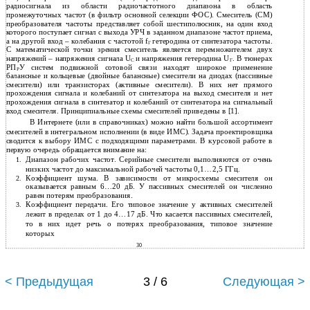
радиосигнала из области радиочастотного диапазона в область
промежуточных частот (в фильтр основной селекции ФОС). Смеситель (СМ)
преобразователя частоты представляет собой шестиполюсник, на один вход
которого поступает сигнал с выхода УРЧ в заданном диапазоне частот приема,
а на другой вход – колебания с частотой f
гетеродина от синтезатора частоты.
Г
С математической точки зрения смеситель является перемножителем двух
напряжений – напряжения сигнала U
и напряжения гетеродина U
. В тюнерах
С
Г
РП
У систем подвижной сотовой связи находят широкое применение
Р
балансные и кольцевые (двойные балансные) смесители на диодах (пассивные
смесители) или транзисторах (активные смесители). В них нет прямого
прохождения сигнала и колебаний от синтезатора на выход смесителя и нет
прохождения сигнала в синтезатор и колебаний от синтезатора на сигнальный
вход смесителя. Принципиальные схемы смесителей приведены в [1].
В Интернете (или в справочниках) можно найти большой ассортимент
смесителей в интегральном исполнении (в виде ИМС). Задача проектировщика
сводится к выбору ИМС с подходящими параметрами. В курсовой работе в
первую очередь обращается внимание на:
Диапазон рабочих частот. Серийные смесители выполняются от очень
1.
низких частот до максимальной рабочей частоты 0,1…2,5 ГГц.
Коэффициент шума. В зависимости от микросхемы смесителя он
2.
оказывается равным 6…20 дБ. У пассивных смесителей он численно
равен потерям преобразования.
Коэффициент передачи. Его типовое значение у активных смесителей
3.
лежит в пределах от 1 до 4…17 дБ. Что касается пассивных смесителей,
то в них идет речь о потерях преобразования, типовое значение
которых
30
< Предыдущая
3 / 6
Следующая >