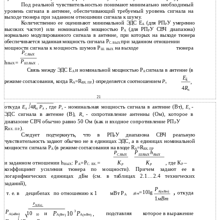
Под реальной чувствительностью понимают минимально необходимый
уровень сигнала в антенне, обеспечивающий требуемый уровень сигнала на
выходе тюнера при заданном отношении сигнала к шуму.
Количественно ее оценивают минимальной ЭДС Е
(для РП
У умеренно
А
Р
высоких частот) или номинальной мощностью Р
(для РП
У СВЧ диапазона)
А
Р
нормально модулированного сигнала в антенне, при которых на выходе тюнера
обеспечивается заданная мощность сигнала Р
при заданном отношении
С. ВЫХ
мощности сигнала к мощность шумов Р
на выходе
тюнера
Ш. ВЫХ
Р
С
.
ВЫХ
Р
h
=
.
ВЫХ
Ш
.
ВЫХ
Связь между ЭДС Е
и номинальной мощностью Р
сигнала в антенне (в
А
А
E
2
режиме согласования, когда R
=R
) определяется соотношением
,
P
A
A
ВХ. ПР.
A
4
R
A
21
откуда
, где
- номинальная мощность сигнала в антенне (Вт),
-
E
4
R
P
P
E
A
A
A
A
A
ЭДС сигнала в антенне (В),
- сопротивление антенны (Ом), которое в
R
A
диапазоне СВЧ обычно равно 50 Ом (как и входное сопротивление РП
У
Р
R
).
ВХ. ПР.
Следует подчеркнуть, что в РП
У диапазона СВЧ реальную
Р
чувствительность задают обычно не в единицах ЭДС, а в единицах номинальной
мощности сигнала Р
(в режиме согласования на входе R
=R
А
A
ВХ. ПР
P
h
P
C
.
ВЫХ
Ш
.
ВЫХ
ВЫХ
и заданном отношении h
: Р
=Р
=
К
К
, где К
–
ВЫХ
А
С. ВХ.
Р
Р
Р
коэффициент усиления тюнера по мощности). Причем задают ее в
логарифмических единицах дБм (см. в таблицах 2.1…2.4 технических
заданий),
P
,
=
10lg
откуда
A
(
мВт
)
т. е. в
децибелах
по отношению к 1
мВт Р
дБм
А
1
мВт
Р
А
(
дБм
)
Р
3
10
и
которое в выражение
Р
10
Р
подставляя
,
А
(
мВт
)
А
Вт
А
мВт
10
(
)
(
)