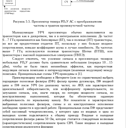
от микроконтроллера
передачи
СЧ
дуплексора
От усилителя мощности
радиочастоты передатчика
(УМРЧпер)
Рисунок 5.5. Преселектор тюнера РП
У АС с преобразователем
Р
частоты и трактом промежуточной частоты
Малошумящие УРЧ преселектора обычно выполняются на
транзисторах как в дискретном, так и в интегральном исполнении. До частот
6…7 ГГц применяются как биполярные (БТ), так и полевые (ПТ) транзисторы,
но все же предпочтение отдается ПТ, поскольку у них больше входное
сопротивление, меньше коэффициент шума и лучше линейность. На частотах
выше 7 ГГц используются полевые транзисторы Шотки (ПТШ), или
транзисторы с высокой подвижностью электронов (ТВПЭ).
Следует отметить, что усиление сигнала в преселекторах тюнеров
мобильных РП
У должно быть сравнительно небольшим (порядка 10…15
Р
дБм), чтобы не было таких нелинейных эффектов, как перекрестная
модуляция сигнала помехами и интермодуляция (взаимная модуляция) между
помехами. Принципиальные схемы УРЧ приведены в [1].
Проектировщику необходимо в Интернете (или по справочникам) выбрать
подходящие полосовые фильтры (ПФ): фильтр приема дуплексора, ПФ входной
цепи и ПФ после УРЧ (по диапазону частот, по АЧХ или характеристике
односигнальной избирательности, или коэффициенту прямоугольности, по
затуханию сигнала, или, иначе говоря, по потерям мощности сигнала, по
конструктивному выполнению), которые бы обеспечивали заданную
избирательность по зеркальному каналу. Все показатели и характеристики
выбранных полосовых фильтров, схемы и их конструктивное исполнение
необходимо привести в курсовой работе. Принципиальная схема ПФ представляет
собой пассивный четырехполюсник, у которого одна из входных и одна из
выходных клемм подключаются к общему проводу. Входные и выходные
сопротивления фильтра равны 50 Ом, которое считается стандартным волновым
(характеристическим) сопротивлением тракта СВЧ. Такие входные и выходные
сопротивления реализуются фирмами