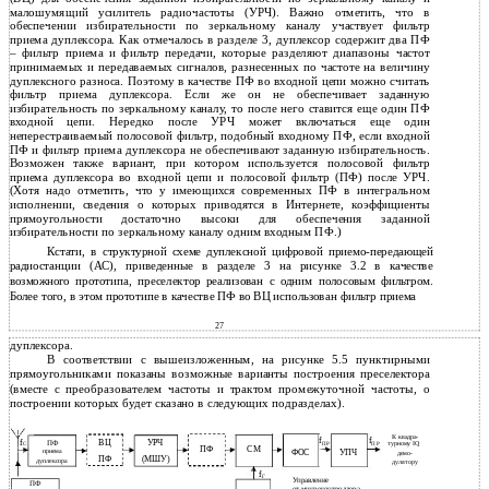
малошумящий усилитель радиочастоты (УРЧ). Важно отметить, что в
обеспечении избирательности по зеркальному каналу участвует фильтр
приема дуплексора. Как отмечалось в разделе 3, дуплексор содержит два ПФ
– фильтр приема и фильтр передачи, которые разделяют диапазоны частот
принимаемых и передаваемых сигналов, разнесенных по частоте на величину
дуплексного разноса. Поэтому в качестве ПФ во входной цепи можно считать
фильтр приема дуплексора. Если же он не обеспечивает заданную
избирательность по зеркальному каналу, то после него ставится еще один ПФ
входной цепи. Нередко после УРЧ может включаться еще один
неперестраиваемый полосовой фильтр, подобный входному ПФ, если входной
ПФ и фильтр приема дуплексора не обеспечивают заданную избирательность.
Возможен также вариант, при котором используется полосовой фильтр
приема дуплексора во входной цепи и полосовой фильтр (ПФ) после УРЧ.
(Хотя надо отметить, что у имеющихся современных ПФ в интегральном
исполнении, сведения о которых приводятся в Интернете, коэффициенты
прямоугольности достаточно высоки для обеспечения заданной
избирательности по зеркальному каналу одним входным ПФ.)
Кстати, в структурной схеме дуплексной цифровой приемо-передающей
радиостанции (АС), приведенные в разделе 3 на рисунке 3.2 в качестве
возможного прототипа, преселектор реализован с одним полосовым фильтром.
Более того, в этом прототипе в качестве ПФ во ВЦ использован фильтр приема
27
дуплексора.
В соответствии с вышеизложенным, на рисунке 5.5 пунктирными
прямоугольниками показаны возможные варианты построения преселектора
(вместе с преобразователем частоты и трактом промежуточной частоты, о
построении которых будет сказано в следующих подразделах).
К квадра-
f
f
f
ВЦ
УРЧ
ПФ
ПР
ПР
турному IQ
C
ПФ
СМ
приема
ФОС
УПЧ
демо-
ПФ
(МШУ)
дуплексора
дулятору
f
Г
Управление
ПФ