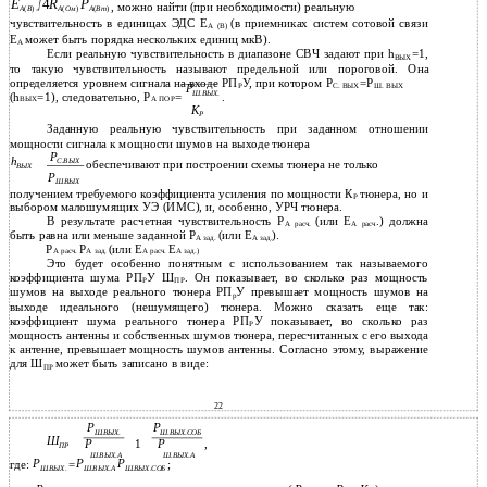
E
4
R
P
, можно найти (при необходимости) реальную
A
(
В
)
A
(
Ом
)
A
(
Вт
)
чувствительность в единицах ЭДС Е
(в приемниках систем сотовой связи
А (В)
Е
может быть порядка нескольких единиц мкВ).
А
Если реальную чувствительность в диапазоне СВЧ задают при h
=1,
ВЫХ
то такую чувствительность называют предельной или пороговой. Она
определяется уровнем сигнала на входе РП
У, при котором Р
=Р
Р
С. ВЫХ
Ш. ВЫХ
P
Ш
.
ВЫХ
.
(h
=1), следовательно, Р
=
.
ВЫХ
А ПОР
К
Р
Заданную реальную чувствительность при заданном отношении
мощности сигнала к мощности шумов на выходе тюнера
Р
h
С
.
ВЫХ
обеспечивают при построении схемы тюнера не только
ВЫХ
Р
Ш
.
ВЫХ
получением требуемого коэффициента усиления по мощности К
тюнера, но и
P
выбором малошумящих УЭ (ИМС), и, особенно, УРЧ тюнера.
В результате расчетная чувствительность Р
(или Е
.) должна
А расч.
А расч
быть равна или меньше заданной Р
(или Е
).
А зад.
А зад.
Р
Р
(или Е
Е
А расч.
А зад.
А расч.
А зад.)
Это будет особенно понятным с использованием так называемого
коэффициента шума РП
У Ш
. Он показывает, во сколько раз мощность
Р
ПР
шумов на выходе реального тюнера РП
У превышает мощность шумов на
р
выходе идеального (нешумящего) тюнера. Можно сказать еще так:
коэффициент шума реального тюнера РП
У показывает, во сколько раз
Р
мощность антенны и собственных шумов тюнера, пересчитанных с его выхода
к антенне, превышает мощность шумов антенны. Согласно этому, выражение
для Ш
может быть записано в виде:
ПР
22
P
P
Ш
.
ВЫХ
.
Ш
.
ВЫХ
.
СОБ
Ш
,
1
P
P
ПР
Ш
.
ВЫХ
.
А
Ш
.
ВЫХ
.
А
P
P
P
где:
=
;
Ш
.
ВЫХ
.
Ш
.
ВЫХ
.
А
Ш
.
ВЫХ
.
СОБ