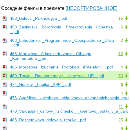
Соседние файлы в предмете
[НЕСОРТИРОВАННОЕ]
458_Belous _Psikhologija _.pdf
15
459_Zaslavskij, _Borodikhin. _Proektirovanie _Uchastka
6
_.pdf
463_Lebedenko, _Programmnoe _Obespechenie _Ofisa
2
_.pdf
465_Morozova _Administrirovanie _Gibkogo
12
_Kommutatora _.pdf
466_Morozova _Izuchenie _Protokola _IP-telefonii _.pdf
4
469_Travin. _Radiopriemnye _Ustrojstva _UP _.pdf
30
474_Noskov. _Logika _SPP _.pdf
6
4
476_Anofrikov,_kuleshova,_oblaukhova_ehkonomicheskaja_teori
11
479_Vardanjan_osnovy_fizicheskoj_i_kvantovoj_optiki_v_a_vard
483_Reshetnikova_delovaja_ritorika_.pdf
25
9