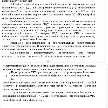
помех на других частотах.
В РП
У супергетеродинного типа наиболее опасны помехи на частотах
Р
соседнего канала
, канала прямого прохождения f
=f
и зеркального
f
f
f
ПП
ПР
CК
0
CK
канала:
- при верхней настройке синтезатора частот и
- при
f
f
2
f
f
f
2
f
ЗК
C
ПР
ЗК
C
ПР
нижней настройке синтезатора частот (на частотах выше 30 МГц настройка
синтезатора может быть любой.
Особенность этих помех состоит в том, что они ослабляются не всеми
избирательными цепями тюнера РП
У, а только частью из них: помехи по
Р
зеркальному каналу и каналу прямого прохождения подавляются в
преселекторе, а помехи по соседнему каналу, в основном, в тракте
промежуточной частоты. В тюнерах РП
У диапазона СВЧ в качестве
р
избирательных цепей используются полосовые фильтры как в преселекторе,
так и в тракте промежуточной частоты.
Различают односигнальную и многосигнальную (эффективную)
частотную избирательность. В таблицах 2.2…2.4 с техническими заданиями
приведены значения односигнальной избирательности.
Односигнальная избирательность преселектора или тракта
промежуточной частоты тюнера РП
У определяется амплитудно-частотной
Р
24
характеристикой (АЧХ) фильтров этих узлов тюнера при действии на их входы
только одного малого сигнала, не вызывающего нелинейных эффектов.
Нормированная АЧХ преселектора или тракта промежуточной частоты
К
f
показывает отношение модуля коэффициента усиления (передачи),
(
f
)
К
0
преселектора или тракта промежуточной частоты по напряжению К
на любой
f
частоте f к коэффициенту усиления (передачи) К
на частоте настройки
0
фильтров этих узлов f
.
0
называется относительным коэффициентом усиления (передачи) и
(
f
)
выражается в разах или в дБ: (
f
)
20lg (
f
). строится в
Нормированная АЧХ
дБ
разах (рис. 5.1) или в дБ (рис. 5.2).