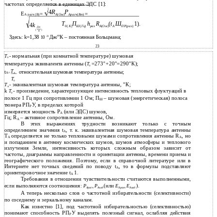
частотах определяется в единицах ЭДС [1]:
4
R
Р
Е
=
=
А расч (В)
A
(
Ом
)
Арасч
(
Вт
)
Т
П
h
R
(
t
Ш
1).
4
k
0(
K
)
Ш
(
Гц
)
раз
A
(
Ом
)
А
ПР
(
раз
)
Дж
(
)
K
Здесь: k=1,38
Дж/°К – постоянная Больцмана;
23
10
23
- нормальная (при комнатной температуре) шумовая
Т
0
температура эквивалента антенны (
=273°+20°=290°К);
Т
0
Т
t
относительная шумовая температура антенны;
А=
A
Т
0
- эквивалентная шумовая температура антенны, °К;
Т
A
k
- произведение, характеризующее интенсивность тепловых флуктуаций в
Т
0
полосе 1 Гц при сопротивлении 1 Ом; П
– шумовая (энергетическая) полоса
Ш
тюнера РП
У, в пределах которой
Р
измеряется мощность Р
(или ЭДС) шумов,
А
Гц; R
– активное сопротивление антенны, Ом.
A
В этих выражениях трудности возникают только с точным
определением значения t
, т. к. эквивалентная шумовая температура антенны
А
T
определяется не только тепловыми шумами сопротивления антенны R
, но
А
А
и попаданием в антенну космических шумов, шумов атмосферы и теплового
излучения Земли, интенсивность которых сложным образом зависит от
частоты, диаграммы направленности и ориентации антенны, времени приема и
географического положения. Поэтому, если в справочной литературе или в
Интернете нет точных сведений по поводу t
, то в формулы подставляют
А
ориентировочное значение t
1.
A
Требования в отношении чувствительности считаются выполненными,
если выполняются соотношения:
(или
).
Р
Р
Е
Е
Арасч
Азад
Арасч
Азад
А теперь несколько слов о частотной избирательности (селективности)
по соседнему и зеркальному каналам.
Как известно [1], под частотной избирательностью (селективностью)
понимают способность РП
У выделять полезный сигнал, ослабляя действия
Р