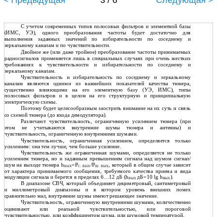
< Предыдущая
3 / 6
Следующая >
С учетом современных типов полосовых фильтров и элементной базы
(ИМС, УЭ), одного преобразования частоты будет достаточно для
выполнения заданных значений по избирательности по соседнему и
зеркальному каналам и по чувствительности.
Двойное же (или даже тройное) преобразование частоты принимаемых
радиосигналов применяется лишь в специальных случаях при очень жестких
требованиях к чувствительности и избирательности по соседнему и
зеркальному каналам.
Чувствительность и избирательность по соседнему и зеркальному
каналам являются одними из важнейших показателей качества тюнера,
существенно влияющими на его элементную базу (УЭ, ИМС), типы
полосовых фильтров и в целом на его структурную и принципиальную
электрическую схемы.
Поэтому будет целесообразным заострить внимание на их суть и связь
со схемой тюнера (до входа демодулятора).
Различают чувствительность, ограниченную усилением тюнера (при
этом не учитываются внутренние шумы тюнера и антенны) и
чувствительность, ограниченную внутренними шумами.
Чувствительность, ограниченная усилением, определяется только
усилением: она тем лучше, чем больше усиление.
Чувствительность же ограниченная шумами, определяется не только
усилением тюнера, но и заданным превышением сигнала над шумом сигнал/
шум на выходе тюнера h
=P
/P
, который в общем случае зависит
ВЫХ
C. ВЫХ
Ш. ВЫХ
от характера принимаемого сообщения, требуемого качества приема и вида
модуляции сигнала и берется в пределах 6…12 дБ (h
дБ=10 lg h
).
ВЫХ
ВЫХ
В диапазоне СВЧ, который объединяет дециметровый, сантиметровый
и миллиметровый диапазоны и в котором уровень внешних помех
сравнительно мал, внутренние шумы имеют решающее значение.
Чувствительность, ограниченную внутренними шумами, количественно
оценивают или реальной чувствительностью, или пороговой
чувствительностью, или коэффициентом шума, или шумовой температурой.