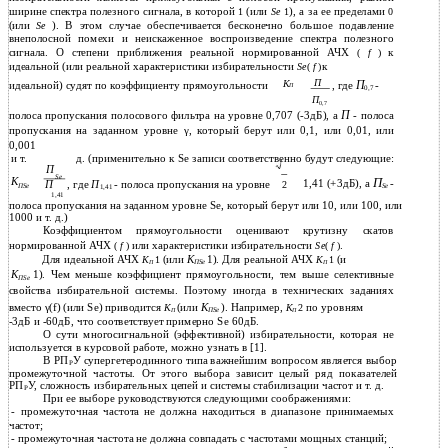
ширине спектра полезного сигнала, в которой
(или
), а за ее пределами
1
Se
1
0
(или
). В этом случае обеспечивается бесконечно большое подавление
Se
внеполосной помехи и неискаженное воспроизведение спектра полезного
сигнала. О степени приближения реальной нормированной АЧХ
к
(
f
)
идеальной (или реальной характеристики избирательности
к
Se
(
f
)
П
К
П
идеальной) судят по коэффициенту прямоугольности
, где
-
П
0,7
П
0,7
П
полоса пропускания полосового фильтра на уровне 0,707 (-3дБ), а
- полоса
пропускания на заданном уровне γ, который берут или 0,1, или 0,01, или
0,001
и т.
д. (применительно к Se записи соответственно будут следующие:
П
Se
К
П
1,41 (+3дБ), а
-
, где
П
- полоса пропускания на уровне
П
2
Se
ПSe
1,41
1,41
полоса пропускания на заданном уровне Se, который берут или 10, или 100, или
1000 и т. д.)
Коэффициентом прямоугольности оценивают крутизну скатов
нормированной АЧХ
или характеристики избирательности
.
(
f
)
Se
(
f
)
Для идеальной АЧХ
(или
). Для реальной АЧХ
(и
К
1
К
1
К
1
ПSe
П
П
). Чем меньше коэффициент прямоугольности, тем выше селективные
К
1
ПSe
свойства избирательной системы. Поэтому иногда в технических заданиях
вместо γ(f) (или Se) приводится
(или
). Например,
по уровням
К
К
К
2
ПSe
П
П
-3дБ и -60дБ, что соответствует примерно Se 60дБ.
О сути многосигнальной (эффективной) избирательности, которая не
используется в курсовой работе, можно узнать в [1].
В РП
У супергетеродинного типа важнейшим вопросом является выбор
Р
промежуточной частоты. От этого выбора зависит целый ряд показателей
РП
У, сложность избирательных цепей и системы стабилизации частот и т. д.
Р
При ее выборе руководствуются следующими соображениями:
-
промежуточная частота не должна находиться в диапазоне принимаемых
частот;
-
промежуточная частота не должна совпадать с частотами мощных станций;