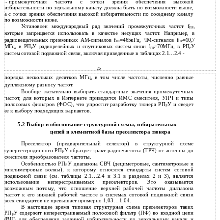
-
промежуточная частота с точки зрения обеспечения высокой
избирательности по зеркальному каналу должна быть по возможности выше,
а с точки зрения обеспечения высокой избирательности по соседнему каналу
по возможности ниже.
Установлен международный ряд значений промежуточных частот f
,
ПР
которые запрещается использовать в качестве несущих частот. Например, в
радиовещательных приемниках АМ-сигналов f
=465кГц, ЧМ-сигналов f
=10,7
ПР
ПР
МГц, в РП
У радиорелейных и спутниковых систем связи f
=70МГц, в РП
У
Р
ПР
Р
систем сотовой подвижной связи, включая приведенные в таблицах 2.1…2.4 -
26
порядка нескольких десятков МГц, в том числе частоты, численно равные
дуплексному разносу частот.
Вообще, желательно выбирать стандартные значения промежуточных
частот, для которых в Интернете приводятся ИМС смесителя, УПЧ и типы
полосовых фильтров (ФОС), что упростит разработку тюнера РП
У и сведет
Р
ее к выбору подходящих вариантов.
5.2 Выбор и обоснование структурной схемы, избирательных
цепей и элементной базы преселектора тюнера
Преселектор (предварительный селектор) в структурной схеме
супергетеродинного РП
У образует тракт радиочастоты (ТРЧ) от антенны до
Р
смесителя преобразователя частоты.
Особенностью РП
У диапазона СВЧ (дециметровые, сантиметровые и
Р
миллиметровые волны), к которому относятся стандарты систем сотовой
подвижной связи (см. таблицы 2.1…2.4 и 3.1 в разделах 2 и 3), является
использование неперестраиваемых преселекторов. Это оказывается
возможным потому, что отношение верхней рабочей частоты диапазона
частот к его нижней рабочей частоте в системах сотовой подвижной связи
всех стандартов не превышает примерно 1,03…1,04.
В настоящее время типовая структурная схема преселекторов таких
РП
У содержит неперестраиваемый полосовой фильтр (ПФ) во входной цепи
Р
(ВЦ) для обеспечения заданной избирательности по зеркальному каналу и