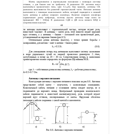
Мачты закрепляются в вертикальном положении с помощью системы
оттяжек, а для башни они не требуются. В диапазоне СВ. антенны могут
выполняться проволочного типа, (рис 6.1,а,б). Как правило, антенны СВ.
диапазона выполняются без развитой горизонтальной части. Питание антенны
выполняется с помощью коаксиального кабеля, который подводится к нижней
части антенны в районе опорного изолятора. Наличие опорного изолятора
ограничивает длину вибратора, поэтому высота антенны чаще всего не
превышают 300 ÷ 350(м). В диапазонах СДВ и ДВ из-за низкого КПД и
сопротивления излучате-
44
ля антенны выполняют с горизонтальной частью, которая играет роль
емкостной «шапки». В антенны – мачте роль этой емкости играет верхний
ярус оттяжек, а у антенны – башни – сплошной или проволочный диск,
установленный на вершине башни (рис.6.5).
Оптимальная длина антенны (высота), с точки зрения борьбы с
замираниями, для антенн – мачт и антенн – башен равна:
h
=0.53λ
.
(6.6)
a
Для уменьшения потерь под антеннами выполняют систему заземления
в виде радиальных лучей из медной проволоки диаметром 2…4мм,
заглубленных в почву на 20 ÷ 30 см. Сопротивление потерь в заземлении
ориентировочно можно определить по формулам Шулейнина М.В.:
λ
р
R
=A
,Ом,
(6.7)
п
λ
где: λ – собственная длина волны антенны; λ
– рабочая длина волны;
р
А=0.5÷0.7 Ом.
Антенны с верхним питанием
Конструкция антенны с верхним питанием показана на рис.6.6. Антенна
представляет собой мачту – излучатель с заземленным основанием.
Коаксиальный кабель питания у основания мачты входит внутрь ее и
поднимается до верхнего конца. Центральный проводник коаксиального
кабеля поднимается к емкостной шапки(нагрузки), роль которой играет
верхний ярус оттяжек, изолированных от мачты. Наружная оболочка
питающего кабеля соединена с самой мачтой и заземляется.
а)
б)
в)
Рис.6.6. Антенна с верхним питанием