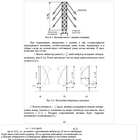
Рис.6.2. Антенна-мачта с нижним питанием
При подключении передатчика к антенне в ней устанавливаются
вынужденные колебания, соответствующие длине волны передатчика и в
общем случае не соответствуют собственной длине волны антенны. И здесь
возможно три случая.
1. Высота вибратора равна h
=
, такой вибратор называют четверть
а
волновым, (рис.6.3,а) В нем амплитуда тока на входе равна амплитуде тока в
пучности I
=I
.
0
n
а)
б)
в)
Рис. 6.3. Настройки вибратора в резонанс
2. Высота антенны h
<
. вдоль антенны укладывается меньше четвери
а
длины волны, поэтому в основании (на входе) амплитуда тока меньше, чем в
пучности ( I
<I
). Входное сопротивление антенны будет содержать
0
n
реактивную составляющую Х
:
вх
42
x
= -jw
ctgкh
.
(6.2)
вх
в
a
где к=2π/λ
, w
- волновое сопротивление вибратора. И эта составляющая
0
в
будет иметь емкостной характер. Из-за наличия реактивной составляющей ток
в антенне уменьшается и уменьшается эффективность излучения антенны.
Для устранения реактивной составляющей Х
последовательно входу