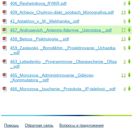
406_Reshetnikova_RYiKR.pdf
4
409_Arhipov_Chuhrov-diskr_soobsch_Monografiya.pdf
19
41_Astakhov_v._M._Mekhanika_.pdf
6
457_Andrusevich _Antenno-fidernye _Ustrojstva _.pdf
77
458_Belous _Psikhologija _.pdf
15
459_Zaslavskij, _Borodikhin. _Proektirovanie _Uchastka
6
_.pdf
463_Lebedenko, _Programmnoe _Obespechenie _Ofisa
2
_.pdf
465_Morozova _Administrirovanie _Gibkogo
12
_Kommutatora _.pdf
466_Morozova _Izuchenie _Protokola _IP-telefonii _.pdf
4
Помощь
Обратная связь
Вопросы и предложения