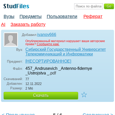
Вузы
Предметы
Пользователи
Реферат
AI
Заказать работу
ivanov666
Добавил:
Опубликованный материал нарушает ваши авторские
права?
Сообщите нам.
Сибирский Государственный Университет
Вуз:
Телекоммуникаций и Информатики
[НЕСОРТИРОВАННОЕ]
Предмет:
457_Andrusevich _Antenno-fidernye
Файл:
_Ustrojstva _
.pdf
Скачиваний:
77
Добавлен:
12.11.2022
Размер:
2 Мб
☆
Скачать