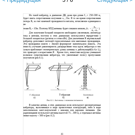
< Предыдущая
5 / 6
Следующая >
Но такой вибратор, в диапазоне ДВ, даже при длине ℓ
= 250÷300 м,
а
будет иметь сопротивление излучения
, Ом. В то же время сопротивление
R
Σ
потерь R
за счет конечной проводимости металла, исчисляемое единицами в
п
ан-
R
η
Σ
тенне R
~ 1Ом. Поэтому КПД антенны будет слишком низким, (
).
=
п
a
R
+R
п
Σ
Для излучения большей мощности необходимо увеличивать амплитуду
тока в антенне, поэтому в этих диапазонах используются передатчики с
большой мощностью (десятки и сотни кВт). Для увеличения R вертикальный
вибратор дополняют системой горизонтальных или наклонных проводников.
Эти проводники вместе с Землей формируют значительную емкость. Эта
емкость улучшает равномерность распределения тока вдоль вибратора и тем
самым приближает геометрическую длину антенны к действующей(h
=l
≈ l
),
а
а
д
что приводит к возрастанию R . Кроме того, емкостная нагрузка уменьшает
волновое сопротивление вибратора, что увеличивает полосу пропускания
излучателя (рис.6.1).
Т-образная
Г-образная
Зонтичная
а)
б)
в)
Рис.6.1. Антенны с нижним питанием
В качестве антенн, в этих диапазонах волн используют нессиметричные
вибраторы, выполненные в виде проволочных конструкций, либо в виде
металлических мачт-излучателей с нижним или верхним питанием. Для
радиовещания используют антенны высотой 75…300 м, а отдельные антенны
имеют высоту ~ 500 м (рис.6.2).
41