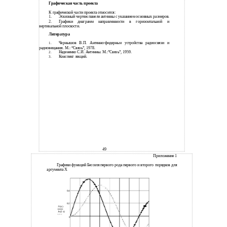
Графическая часть проекта
К графической части проекта относится:
1.
Эскизный чертеж панели антенны с указанием основных размеров.
2.
Графики диаграмм направленности в горизонтальной и
вертикальной плоскости.
Литература
Чернышов В.П.
Антенно-фидерные устройства радиосвязи и
1.
радиовещания. М.: “Связь”, 1978.
Надененко С.И. Антенны. М.:”Связь”, 1959.
2.
Конспект лекций.
3.
49
Приложение 1
Графики функций Бесселя первого рода первого и второго порядков для
аргумента Х
0.4
0.2
J1(x)
Jn(2 x)
0