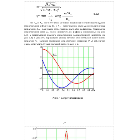
2
2
R
+x
12
12
m=
;
2
2
R
+(x
+x
)
22
22
2н
+x
x
x
(6.10)
22
2н
ψ= +arct
12
-arctg
.
R
R
22
22
где R
и X
- соответственно активная реактивная составляющие входного
22
22
сопротивления рефлектора; R
и X
- сопротивление связи для несимметричных
12
12
вибраторов; Х
– реактивное сопротивление настройки рефлектора. Компоненты
2н
сопротивления связи Z
можно определить из графиков, приведенных на (рис
12
6.7), а составляющие входного сопротивления несимметричного вибратора по
(рис 6.8) и (рис.6.9). Параметром кривых является относительный радиус плеча
вибратора /
λ
. Подбирая реактивное сопротивление настройки (Х
) рефлектора
2н
можно добиться требуемых значений параметров m и ψ.
Рис.6.7. Сопротивление связи
47