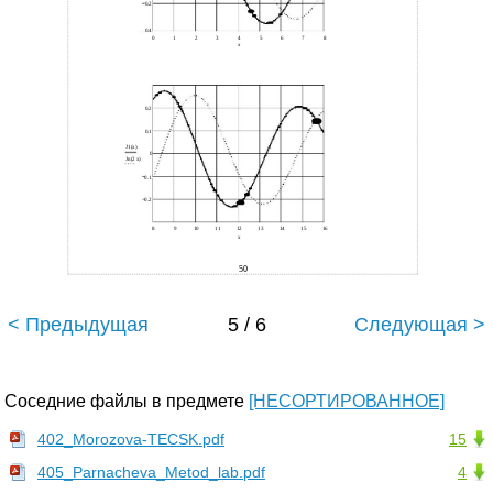
0.2
0.4
0
1
2
3
4
5
6
7
8
x
0.2
0.1
J1(x)
0
Jn(2 x)
0.1
0.2
8
9
10
11
12
13
14
15
16
x
50
< Предыдущая
5 / 6
Следующая >
Соседние файлы в предмете
[НЕСОРТИРОВАННОЕ]
402_Morozova-TECSK.pdf
15
405_Parnacheva_Metod_lab.pdf
4