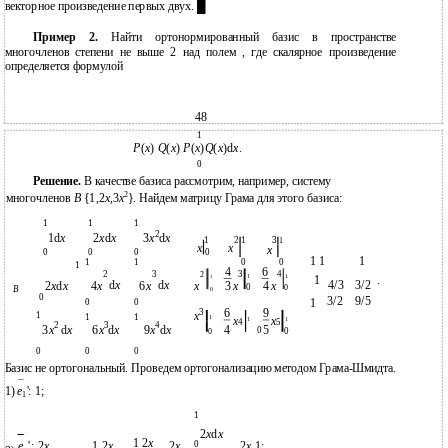
векторное произведение первых двух. █
Пример 2.
Найти ортонормированный базис в пространстве
многочленов степени не выше 2 над полем , где скалярное произведение
определяется формулой
48
1
P
(
x
)
Q
(
x
)
P
(
x
)
Q
(
x
)d
x
.
0
Решение.
В качестве базиса рассмотрим, например, систему
2
многочленов
B
{1,2
x
,3
x
}. Найдем матрицу Грама для этого базиса:
1
1
1
2
1d
x
2
x
d
x
3
x
d
x
1
2
1
3
1
x
x
x
0
0
0
0
1 1
1
1
1
0
0
1
4
6
2
3
2
3
4
1
1
1
.
1
d
x
d
x
4/3
3/2
2
x
d
x
4
x
6
x
x
3
x
4
x
0
0
B
0
0
3/2
9/5
1
0
0
6
9
3
x
1
1
1
1
x
x
1
1
4
5
2
3
4
3
x
d
x
6
x
d
x
9
x
d
x
4
5
0
0
0
0
0
0
Базис не ортогональный. Проведем ортогонализацию методом Грама-Шмидта.
1)
e
': 1;
1
1
2
x
d
x
1 2
x
e
': 2
x
1 2
x
2
x
2
x
1;
0