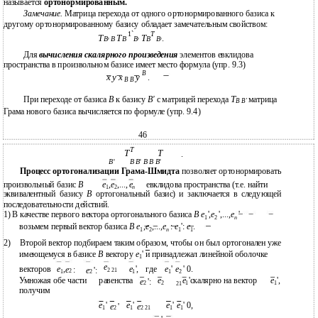
называется
ортонормированным.
Замечание.
Матрица перехода от одного ортонормированного базиса к
другому ортонормированному базису обладает замечательным свойством:
1`
T
T
T
T
.
B
B
B
B
B
B
'
'
'
Для
вычисления скалярного произведения
элементов евклидова
пространства в произвольном базисе имеет место формула (упр. 9.3)
B
x y x
y
.
B B
T
При переходе от базиса
B
к базису
B'
с матрицей перехода
матрица
B B'
Грама нового базиса вычисляется по формуле (упр. 9.4)
46
T
T
T
.
B
'
B B
'
B B B
'
Процесс ортогонализации Грама-Шмидта
позволяет ортонормировать
произвольный базис
B
e
,
e
,...,
e
евклидова пространства (т.е. найти
n
1
2
эквивалентный базису
B
ортогональный базис) и заключается в следующей
последовательности действий.
1) В качестве первого вектора ортогонального базиса
B e
',
e
',...,
e
'
1
2
n
возьмем первый вектор базиса
B e
,
e
,...,
e
:
e
':
e
.
1
2
n
1
1
2)
Второй вектор подбираем таким образом, чтобы он был ортогонален уже
имеющемуся в базисе
B
вектору
e
' и принадлежал линейной оболочке
1
e
векторов
e
,
e
',
где
e
'
e
' 0.
e
:
e
':
2 21
2
1
2
1
1
2
Умножая обе части
равенства
e
e
'скалярно на вектор
e
',
e
':
2
2
1
1
21
получим
e
'
e
'
e
'
e
' 0,
e
e
'
2 21
1
1
2
1
1