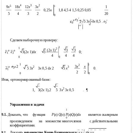
4
3
2
1
9
x
5
18
x
12
x
3
x
1
0,25
x
1,8 4,5 4 1,5 0,25 0,05
5
4
3
2
20
0
e
'
o
2
3
e
2
5 3
x
3
x
0,5
e
'
.
3
3
Сделаем выборочную проверку:
1
1
2
(2
x
1)
3
3
o
o
e
e
3(2
x
1)d
x
3
0;
1
2
4
4
4
0
0
1
1
2
3
x
x
e
2
o
o
2
3
e
5 3
x
3
x
0,5 d
x
2
5
x
0.
3
1
2
2
0
0
Итак, ортонормированный базис:
2
1,
3(2
x
1),2
5
3
x
3
x
0,5
.
¶
Упражнения и задачи
1
9.1.
Доказать, что
функция
P
(
x
)
Q
(
x
)
P
(
x
)
Q
(
x
)d
x
является скалярным
0
произведением
на
множестве многочленов
с действительными
коэффициентами.
Доказать
неравенство Коши-Буняковского:
x y
x x y y
9.2.
.