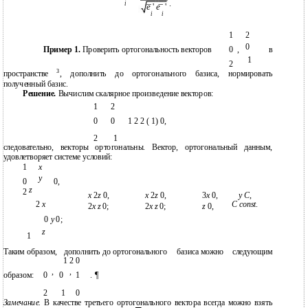
.
i
e
'
e
'
i
i
1
2
0
Пример 1.
Проверить ортогональность векторов
0
,
в
1
2
3
пространстве
, дополнить до ортогонального базиса, нормировать
полученный базис.
Решение.
Вычислим скалярное произведение векторов:
1
2
0
0
1 2 2 ( 1) 0,
2
1
следовательно, векторы ортогональны. Вектор, ортогональный данным,
удовлетворяет системе условий:
1
x
y
0
0,
z
2
x
2
z
0,
x
2
z
0,
3
x
0,
y C
,
2
x
C const
.
2
x z
0;
2
x z
0;
z
0,
0
y
0;
z
1
Таким образом,
дополнить до ортогонального
базиса можно
следующим
1 2 0
,
,
образом:
0
0
1
. ¶
2
1
0
Замечание.
В качестве третьего ортогонального вектора всегда можно взять