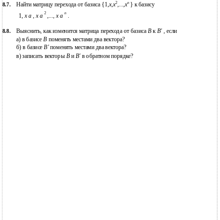
2
n
Найти матрицу перехода от базиса {1,
x
,
x
,...,
x
} к базису
8.7.
2
n
1,
x a
,
x a
,...,
x a
.
Выяснить, как изменится матрица перехода от базиса
B
к
B'
, если
8.8.
а) в базисе
B
поменять местами два вектора?
б) в базисе
B'
поменять местами два вектора?
в) записать векторы
B
и
B'
в обратном порядке?