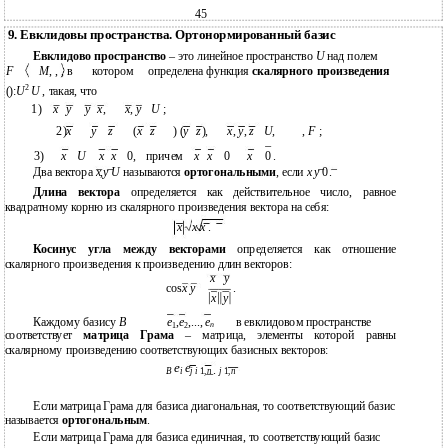
45
9. Евклидовы пространства. Ортонормированный базис
Евклидово пространство
– это линейное пространство
U
над полем
F
M
, , , в
котором
определена функция
скалярного произведения
2
():
U
U
, такая, что
1)
x
y
y
x
,
x
,
y
U
;
2)
x
y
z
(
x
z
) (
y
z
),
x
,
y
,
z
U
,
,
F
;
3)
x
U
x
x
0,
причем
x
x
0
x
0
.
Два вектора
x
,
y U
называются
ортогональными
, если
x y
0.
Длина вектора
определяется как действительное число, равное
квадратному корню из скалярного произведения вектора на себя:
x
x x
.
Косинус угла между векторами
определяется как отношение
скалярного произведения к произведению длин векторов:
x
y
cos
x y
.
x
y
Каждому базису
B
e
,
e
,...,
e
в евклидовом пространстве
n
1
2
соответствует
матрица Грама
– матрица, элементы которой равны
скалярному произведению соответствующих базисных векторов:
e
e
.
B
i
j
i
1
,
n
j
1,
n
Если матрица Грама для базиса диагональная, то соответствующий базис
называется
ортогональным
.
Если матрица Грама для базиса единичная, то соответствующий базис