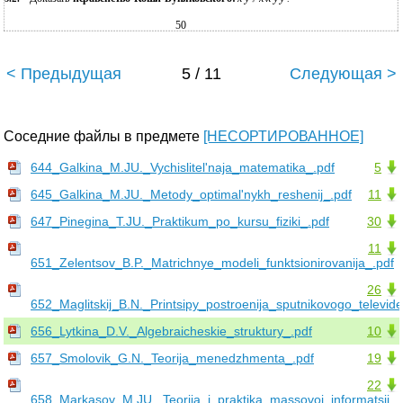
50
< Предыдущая
5 / 11
Следующая >
Соседние файлы в предмете
[НЕСОРТИРОВАННОЕ]
644_Galkina_M.JU._Vychislitel'naja_matematika_.pdf
5
645_Galkina_M.JU._Metody_optimal'nykh_reshenij_.pdf
11
647_Pinegina_T.JU._Praktikum_po_kursu_fiziki_.pdf
30
11
651_Zelentsov_B.P._Matrichnye_modeli_funktsionirovanija_.pdf
26
652_Maglitskij_B.N._Printsipy_postroenija_sputnikovogo_televide
656_Lytkina_D.V._Algebraicheskie_struktury_.pdf
10
657_Smolovik_G.N._Teorija_menedzhmenta_.pdf
19
22
658_Markasov_M.JU._Teorija_i_praktika_massovoj_informatsii_.