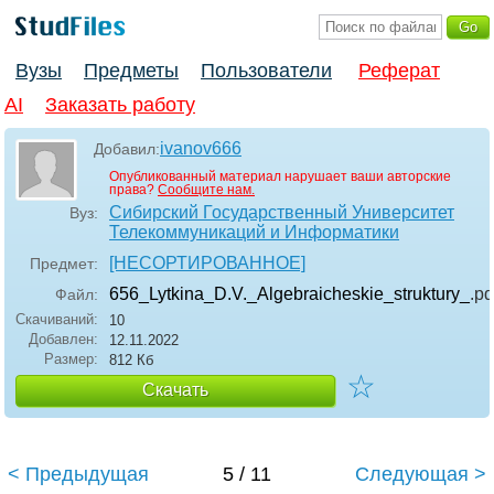
Вузы
Предметы
Пользователи
Реферат
AI
Заказать работу
ivanov666
Добавил:
Опубликованный материал нарушает ваши авторские
права?
Сообщите нам.
Сибирский Государственный Университет
Вуз:
Телекоммуникаций и Информатики
[НЕСОРТИРОВАННОЕ]
Предмет:
656_Lytkina_D.V._Algebraicheskie_struktury_
.pd
Файл:
Скачиваний:
10
Добавлен:
12.11.2022
Размер:
812 Кб
☆
Скачать
< Предыдущая
5 / 11
Следующая >