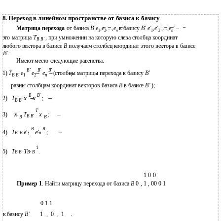
8. Переход в линейном пространстве от базиса к базису
Матрица перехода
от базиса
B e
,
e
,...,
e
к базису
B' e'
,
e'
,...,
e
'
–
1
2
n
1
2
n
T
это матрица
, при умножении на которую слева столбца координат
B B'
любого вектора в базисе
B
получаем столбец координат этого вектора в базисе
B'
.
Имеют место следующие равенства:
B'
B'
B'
T
e
e
e
1)
(столбцы матрицы перехода к базису
B'
B B
'
1
2
n
равны столбцам координат векторов базиса
B
в базисе
B'
);
B
B
'
T
x
x
2)
;
B B
'
T
x
T
x
3)
;
B B
'
B
B
'
B
B
T
e
'
e
'
4)
;
B
B
n
'
1
1
T
T
5)
.
B B
B
B
'
'
1 0 0
Пример 1
. Найти матрицу перехода от базиса
B
0 , 1 , 00 0 1
0 1 1
.
к базису
B
'
1
,
0
1
,