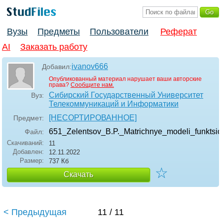
Вузы
Предметы
Пользователи
Реферат
AI
Заказать работу
ivanov666
Добавил:
Опубликованный материал нарушает ваши авторские
права?
Сообщите нам.
Сибирский Государственный Университет
Вуз:
Телекоммуникаций и Информатики
[НЕСОРТИРОВАННОЕ]
Предмет:
651_Zelentsov_B.P._Matrichnye_modeli_funktsio
Файл:
Скачиваний:
11
Добавлен:
12.11.2022
Размер:
737 Кб
☆
Скачать
< Предыдущая
11 / 11