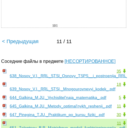
101
< Предыдущая
11 / 11
Соседние файлы в предмете
[НЕСОРТИРОВАННОЕ]
35
638_Nosov_V.I._RRL_STSI_Osnovy_TSPS__i_postroenija_RRL_
18
639_Nosov_V.I._RRL_STSI._Mnogourovnevyj_kodek_.pdf
644_Galkina_M.JU._Vychislitel'naja_matematika_.pdf
5
645_Galkina_M.JU._Metody_optimal'nykh_reshenij_.pdf
11
647_Pinegina_T.JU._Praktikum_po_kursu_fiziki_.pdf
30
11
651_Zelentsov_B.P._Matrichnye_modeli_funktsionirovanija_.pdf