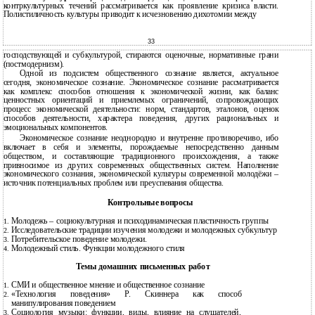
контркультурных течений рассматривается как проявление кризиса власти.
Полистиличность культуры приводит к исчезновению дихотомии между
33
господствующей и субкультурой, стираются оценочные, нормативные грани
(постмодернизм).
Одной из подсистем общественного сознание является, актуальное
сегодня, экономическое сознание. Экономическое сознание рассматривается
как комплекс способов отношения к экономической жизни, как баланс
ценностных ориентаций и приемлемых ограничений, сопровождающих
процесс экономической деятельности: норм, стандартов, эталонов, оценок
способов деятельности, характера поведения, других рациональных и
эмоциональных компонентов.
Экономическое сознание неоднородно и внутренне противоречиво, ибо
включает в себя и элементы, порождаемые непосредственно данным
обществом, и составляющие традиционного происхождения, а также
привносимое из других современных общественных систем. Наполнение
экономического сознания, экономической культуры современной молодёжи –
источник потенциальных проблем или преуспевания общества.
Контрольные вопросы
Молодежь – социокультурная и психодинамическая пластичность группы
1.
Исследовательские традиции изучения молодежи и молодежных субкультур
2.
Потребительское поведение молодежи.
3.
Молодежный стиль. Функции молодежного стиля
4.
Темы домашних письменных работ
СМИ и общественное мнение и общественное сознание
1.
«Технология поведения» Р. Скиннера как способ
2.
манипулирования поведением
Социология музыки: функции, виды, влияние на слушателей,
3.