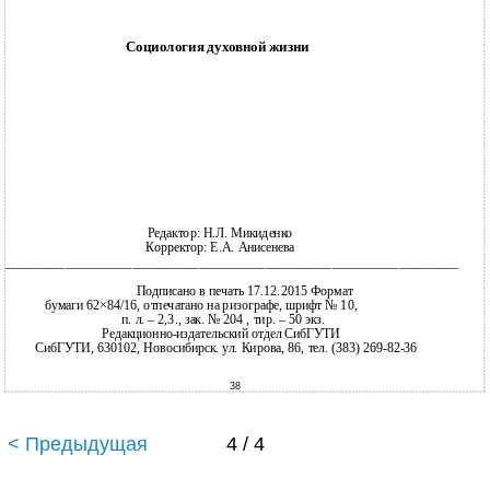
Социология духовной жизни
Редактор: Н.Л. Микиденко
Корректор: Е.А. Анисенева
____________________________________________________________________
Подписано в печать 17.12.2015 Формат
бумаги 62×84/16, отпечатано на ризографе, шрифт № 10,
п. л. – 2,3., зак. № 204 , тир. – 50 экз.
Редакционно-издательский отдел СибГУТИ
СибГУТИ, 630102, Новосибирск. ул. Кирова, 86, тел. (383) 269-82-36
38
< Предыдущая
4 / 4