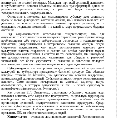
институтов, но и самой молодежи. Молодежь, при всей ее личной активности
и «субъектности», остается объектом социальных трансформаций, одним из
результатов развития общества, которое она будет «исправлять»,
«совершенствовать», «перестраивать».
Отношение к молодежи как становящемуся субъекту дает социологу
право не только фиксировать состояние объекта, но и пытаться выявлять его
динамику, не просто констатировать наличие процесса развития, но и
определять тенденции изменений, и в какой-то мере предсказывать будущее
состояние.
Ряд социологических исследований свидетельствуют, что для
современного состояния сознания молодежи характерно противоречие между
пробивающими себе дорогу либеральными ценностями и традиционными
ценностями, укоренившимися в историческом сознании молодых людей.
Социологи предполагают, что такое противоречивое единство двух
культурных пластов сохранится и дальше как особая российская модель
национального самосознания. Несмотря на эти особенности, мы наблюдаем,
что достижительная мотивация, характерная для обществ с рыночной
экономикой, все более укрепляется в сознании и поведении молодого
поколения, выступая как значимая тенденция последнего десятилетия.
Субкультура
– это компромисс между доминирующей и групповой
культурой, но субкультура принадлежит базисной культуре. Она обладает
набором отличий от базисной, но одновременно остается внедренной,
принадлежащей доминирующей. Субкультура вносит новые дополнительные
ценности. Само понятие подчеркивает не массовый характер, некую
обособленность, в которую допускаются не все. В основе субкультуры
нонконформизм (инакомыслие, бунтарство).
Как отмечает Е.Л. Омельченко, с помощью субкультур молодые люди
пытаются очистить себе социальное пространство, социальную территорию,
освободиться от культурного доминирования, как особого способа
организации ценностей, осуществляемого властными структурами. Среди
смыслов субкультуры – отвоевывание и использование по собственному
усмотрению времени. Субкультурная молодежь не может и не должна
превышать 25% от общего числа молодых людей.
Конткультура
– отрицание доминирующих ценностей. Распространение