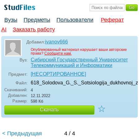
Вузы
Предметы
Пользователи
Реферат
AI
Заказать работу
ivanov666
Добавил:
Опубликованный материал нарушает ваши авторские
права?
Сообщите нам.
Сибирский Государственный Университет
Вуз:
Телекоммуникаций и Информатики
[НЕСОРТИРОВАННОЕ]
Предмет:
618_Solodova_G._S._Sotsiologija_dukhovnoj_z
Файл:
Скачиваний:
4
Добавлен:
12.11.2022
Размер:
598 Кб
☆
Скачать
< Предыдущая
4 / 4