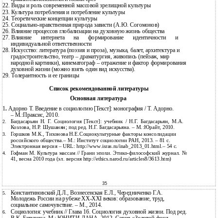
22.
Виды и роль современной массовой зрелищной культуры
23.
Культура потребления и потребление культуры
24.
Теоретические концепции культуры
25.
Социально-нравственная
природа зависти (А.Ю. Согомонов)
26.
Влияние процессов глобализации на духовную жизнь общества
27.
Влияние интернета на формирование идентичности и
индивидуальной ответственности
28.
Искусство: литература (поэзия и проза), музыка, балет, архитектура и
градостроительство, театр – драматургия, живопись (пейзаж, мир
народной картинки), кинематограф – отражение и фактор формирования
духовной жизни (можно взять один вид искусства).
29.
Толерантность и ее границы
Список рекомендованной литературы
Основная литература
1
.
Адорно Т. Введение в социологию [Текст]: монография / Т. Адорно.
– М.:Праксис, 2010.
Багдасарьян Н. Г. Социология [Текст]: учебник / Н.Г. Багдасарьян, М.А.
2.
Козлова, Н.Р. Шушанян; под ред. Н.Г. Багдасарьяна. – М.:Юрайт, 2010.
Горшков М.К., Тихонова Н.Е.Социокультурные факторы консолидации
3.
российского общества.– М.: Институт социологии РАН, 2013. – 81 с.
Электронная версия – URL: http://www.isras.ru/inab_2013_01.html.– 54 с.
Гофман М. Культура массам // Грани эпохи.
Этико-философский журнал. №
4.
41, весна 2010 года (эл. версия http://ethics.narod.ru/articles8/3613.htm)
35
Константиновский Д.Л., Вознесенская Е.Л., Чередниченко Г.А.
5.
Молодежь России на рубеже
ХХ-ХХI веков: образование, труд,
социальное самочувствие. – М., 2014.
Социология: учебник // Глава 16. Социология духовной жизни. Под ред.
6.