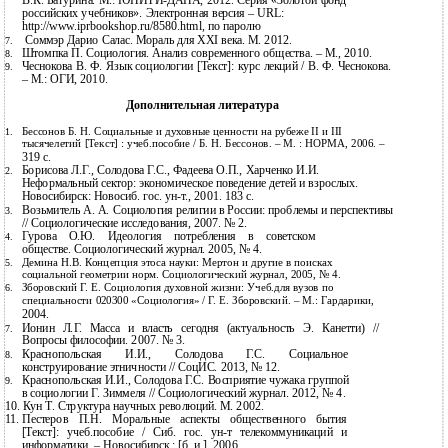
В.К. Батурина. М.:
ЮНИТИ-ДАНА, 2012. Серия «Золотой фонд
российских учебников». Электронная версия – URL:
http://www.iprbookshop.ru/8580.html, по паролю
Соммэр Дарио Салас. Мораль для ХХI века. М. 2012.
7.
Штомпка П. Социология. Анализ современного общества. – М., 2010.
8.
Чеснокова В. Ф. Язык социологии [Текст]: курс лекций / В. Ф. Чеснокова.
9.
– М.: ОГИ, 2010.
Дополнительная литература
Бессонов Б. Н.
Социальные и духовные ценности на рубеже II и III
1.
тысячелетий [Текст] : учеб.пособие / Б. Н. Бессонов. – М. : НОРМА, 2006. –
319 с.
Борисова Л.Г., Солодова Г.С., Фадеева О.П., Харченко И.И.
2.
Неформальный сектор: экономическое поведение детей и взрослых.
Новосибирск: Новосиб. гос.
ун-т., 2001. 183 с.
Возьмитель А. А. Социология религии в России: проблемы и перспективы
3.
//
Социологические исследования, 2007. № 2.
Гурова О.Ю. Идеология потребления в советском
4.
обществе. Социологический журнал. 2005, № 4.
Демина Н.В. Концепция этоса науки: Мертон и другие в поисках
5.
социальной геометрии норм. Социологический журнал, 2005, № 4.
Зборовский Г. Е. Социология духовной жизни: Учеб.для вузов по
6.
специальности 020300 «Социология» / Г. Е. Зборовский. – М.: Гардарики,
2004.
Ионин Л.Г. Масса и власть сегодня (актуальность Э. Канетти) //
7.
Вопросы философии. 2007. № 3.
Краснопольская И.И., Солодова Г.С. Социальное
8.
конструирование этничности // СоцИС. 2013, № 12.
Краснопольская И.И., Солодова Г.С. Восприятие чужака группой
9.
в социологии Г. Зиммеля // Социологический журнал. 2012, № 4.
10.
Кун Т. Структура научных революций. М. 2002.
11.
Пестеров П.Н.
Моральные аспекты общественного бытия
[Текст]: учеб.пособие / Сиб. гос. ун-т телекоммуникаций и
информатики. – Новосибирск : [б. и.], 2006.