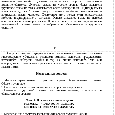
нескольких поколений. В данном случае можно говорить о менталитете,
архетипе общества. Духовная жизнь на уровне группы более подвижна,
групповое сознание также оказывается более маневренным. Индивидуальные
проявления духовной жизни могут оказаться наиболее динамичными на
протяжении жизни человека. Следствием этого может стать определенная
гибкость индивидуального сознания. Однако сказанное выше не является
однозначным и безальтернативным. В определенных ситуациях неустойчивый,
маятниковый характер может приобретать и общественное, и групповое
сознание.
31
Социологическим содержательным наполнением сознания являются
мировоззрение, убеждения, установки, взгляды, ценности, представления,
потребности, интересы, знания и т.д. Не лишне напомнить, что они
опосредованы социально-историческим контекстом, т.е. в значительной мере
заданы извне.
Контрольные вопросы
Морально-нравственная
и правовая формы общественного сознания.
1.
Общее и отличное.
Последовательность возникновения и сферы доминирования.
2.
Показатели духовной жизни на индивидуальном, групповом и
3.
общественном уровнях
Т
9. Д
.
ЕМА
УХОВНАЯ ЖИЗНЬ МОЛОДЕЖИ
М
– «
»
.
ОЛОДЕЖЬ
ТОЧКА РОСТА
ОБЩЕСТВА
М
ОЛОДЕЖНЫЕ КУЛЬТУРЫ И СУБКУЛЬТУРЫ
Молодежь как объект исследования социологии духовной жизни
1.