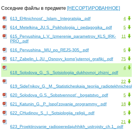
Соседние файлы в предмете
[НЕСОРТИРОВАННОЕ]
613_EHtnichnost'._Islam._Integratsija_.pdf
4
614_Metelkina_JU.S._Psikhologija_i_pedagogika_.pdf
5
615_Pervushina_L.V._Izmerenie_parametrov_KLS_IRK-
11
PRO_.pdf
616_Pervushina._MU_po_REJS-305_.pdf
6
617_Zabelin_L.JU._Osnovy_komp'juternoj_grafiki_.pdf
75
4
618_Solodova_G._S._Sotsiologija_dukhovnoj_zhizni_.pdf
22
619_Sidel'nikov_G._M._Statisticheskaja_teorija_radiotekhnichesk
620_Solodova_G.S._Sobstvennost'._bogatstvo_.pdf
5
621_Katunin_G._P._Ispol'zovanie_programmy_.pdf
18
622_CHudinov_S._I._Sotsiologija_religii_.pdf
5
21
623_Proektirovanie_radioperedajuhhikh_ustrojstv_ch.1_.pdf