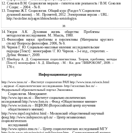
12.
Соколов В.М. Социология морали – гипотеза или реальность / В.М. Соколов
//
Социс. – 2004. - № 8.
13.
Тощенко Ж.Т. Социология. Общий курс (Раздел V.Социология
духовной жизни). – М.: Прометей, 2012. Электронная версия – URL:
http://socioline.ru/pages/zhttoschenko-sotsiologiya.
36
14.
Уледов А.К. Духовная жизнь общества: Проблемы
методологии исследования. М.: Мысль, 1980.
15.
Философия науки: проблемы и перспективы (Материалы круглого
стола)/ Вопросы философии. 2006, № 6.
16.
Чернов Г. Ю.
Социально-массовые явления: исследовательские
подходы [Текст] : монография / Г. Ю. Чернов. - 3-е изд., стереотип. –
Дубна: Феникс+, 2009.
17.
Швейцер А. Д.
Современная социолингвистика. Теория, проблемы, методы
[Текст]: монография / А. Д. Швейцер. - М. : Кн. дом "ЛИБРОКОМ", 2009. –
176 с.
Информационные ресурсы
http://www.isras.ru/ – Институт социологии РАН http://www.isras.ru/socis.html
– журнал «Социологические исследования» http://ecsocman.hse.ru/ –
Федеральный образовательный портал Экономика.
Социология. Менеджмент.
http://www.ispr.ras.ni – Институт социально-политических
исследований http://www.fom.ru – Фонд «Общественное мнение»
http://www.wciom.ru – ВЦИОМ (Всероссийский центр изучения
общественного мнения)
http://www.mpsf.оrg/ndexr.html – Московский общественный научный
фонд http://www.indepsocres.spb.ru/ – Центр независимых
социологических
исследований
http://www.opinio.msu.ru / – Центр социологических исследований МГУ
http://win.www.nir.ru/socio/sci-publ/socjour.htm – Социологический журнал