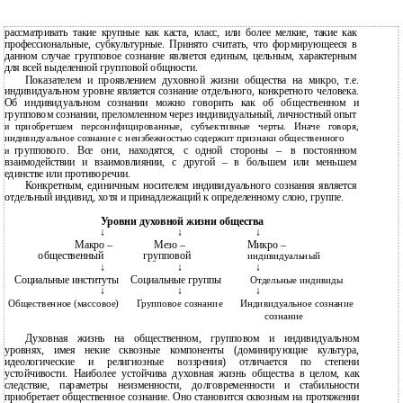
рассматривать такие крупные как каста, класс, или более мелкие, такие как
профессиональные, субкультурные. Принято считать, что формирующееся в
данном случае групповое сознание является единым, цельным, характерным
для всей выделенной групповой общности.
Показателем и проявлением духовной жизни общества на микро, т.е.
индивидуальном уровне является сознание отдельного, конкретного человека.
Об индивидуальном сознании можно говорить как об общественном и
групповом сознании, преломленном через индивидуальный, личностный опыт
приобретшем персонифицированные, субъективные черты. Иначе говоря,
и
индивидуальное сознание с неизбежностью содержит признаки общественного
группового. Все они, находятся, с одной стороны – в постоянном
и
взаимодействии и взаимовлиянии, с другой – в большем или меньшем
единстве или противоречии.
Конкретным, единичным носителем индивидуального сознания является
отдельный индивид, хотя и принадлежащий к определенному слою, группе.
Уровни духовной жизни общества
↓
↓
↓
Макро –
Мезо –
Микро –
общественный
групповой
индивидуальный
↓
↓
↓
Социальные институты
Социальные группы
Отдельные индивиды
↓
↓
↓
Общественное (массовое)
Групповое сознание
Индивидуальное сознание
сознание
Духовная жизнь на общественном, групповом и индивидуальном
уровнях, имея некие сквозные компоненты (доминирующие культура,
идеологические и религиозные воззрения) отличается по степени
устойчивости. Наиболее устойчива духовная жизнь общества в целом, как
следствие, параметры неизменности, долговременности и стабильности
приобретает общественное сознание. Оно становится сквозным на протяжении