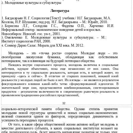
Молодежные культуры и субкультуры
2.
Литература
1. Багдасарьян Н. Г. Социология [Текст]: учебник / Н.Г. Багдасарьян, М.А.
Козлова, Н.Р. Шушанян; под ред. Н.Г. Багдасарьяна. – М.: Юрайт, 2010.
Борисова Л.Г., Солодова Г.С., Фадеева О.П., Харченко И.И.
2.
Неформальный сектор: экономическое поведение детей и взрослых.
Новосибирск: Новосиб. гос. ун-т., 2001.
Омельченко Е. Молодежные культуры и субкультуры. – М.:
3.
Институт социологии РАН, 2000.
Соммэр
Дарио Салас. Мораль для ХХI века. М. 2012.
4.
Молодежь – это «точка роста» социума. Молодые люди – это
своеобразная лакмусовая бумажка, обладающая как собственным
потенциалом, так и влияющая на будущий потенциал общества.
Находясь внутри социального процесса, молодежь включена в социальные
действия, идущие объективно, пока еще независимо от них самих. Она
интегрируется в ту социальную реальность, которая есть, в которой живет, по
принципу «здесь и сейчас». В отличие от старших поколений, никакой иной
реальности у молодых людей не было и нет. Их взгляды – не являются результатом
фокусированного влияния какой-либо четко сформулированной идеологии. В
значительной мере они, представляются комбинированным, синтезированным
продуктом – результатом включенности в современную рыночную реальность и
проявлением традиционно-российских представлений,
32
социально-исторической памяти общества. Однако степень принятия
молодыми новой структуры ценностей и новых социально-экономических
явлений становится одним из факторов, определяющих динамичность и
успешность переходных процессов.
От того, в какие сферы общественной жизни активно войдет молодежь в
качестве деятельного субъекта, в каких социальных институтах возьмет на
себя лидирующую роль, будет зависеть направление развития не только этих