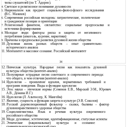
типы слушателей (по Т. Адорно).
Светское и религиозное понимание духовности
4.
Национализм как предмет
социально-философского исследования
5.
(В.С. Малахов)
Современная российская молодежь: патриотические, политические
6.
и гражданские позиции и ориентации
Религиозный фанатизм, сектантство: социальные предпосылки и
7.
источники формирования
Молодые люди: факторы риска и защиты от негативного
8.
потребления (алкоголь, курение, наркотики)
Причины и предпосылки развития духовной жизни общества
9.
10.
Духовная жизнь разных обществ – опыт
сравнительно-
исторического анализа
11.
Менталитет и массовое сознание. Российский менталитет
34
12.
Певческая культура. Народные песни как показатель духовной
культуры общества
(контент-анализ)
13.
Популярные эстрадные песни советского и современного периода:
что общего, в чем отличия
(контент-анализ)
14.
Идеология – проявление идеалов, нормативных требований и
программ поведения. Виды и функции идеологии
15.
Этос науки – этические нормы (Семенов Е.В., Мирский Э.М., Юревич
А.В., Дежина И.Г.)
16.
Идеология (Л. Альтюссер, К. Мангейм)
17.
Явление, сущность и функции запрета в культуре (Э.В. Соколов)
18.
Русский дореволюционный фольклор – сказки, былины – фактор
духовнонравственного здоровья общества
19.
Социолингвистика. Язык и речевая культура современного
российского общества
20.
Мода: духовные, эстетические, идентификационные, статусные аспекты
21.
Этнические (национальные) культура и сознание:
сравнительнопсихологический срез