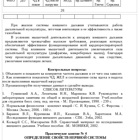
ФИО
ДО
МОД
пр.Штанге
пр.
ЧД в
ЧД после
пр.
Генчи
покое
нагрузки
Серкина
26
При анализе системы внешнего дыхания учитываются: работа
дыхательной мускулатуры, легочная вентиляция и ее эффективность а также
газообмен.
В условиях мышечной деятельности к аппарату внешнего дыхания
предъявляются чрезвычайно высокие требования, реализация которых
обеспечивает эффективное функционирование всей кардиореспираторной
системы. Под влиянием мышечной деятельности увеличивается сила
дыхательной мускулатуры (диафрагмы, межреберных мышц), благодаря
чему происходит усиление дыхательных движений и, как следствие,
увеличение вентиляции легких.
Контрольные вопросы:
Объясните и покажите ка измеряется частота дыхания и от чего она зависит.
1.
2.
Как изменяются показатели ЧД, ЖЕЛ и соотношение силы вдоха и выдоха
после выполнения мышечной нагрузки?
3.
Проанализируйте полученные данные и сделайте выводы.
СПИСОК ЛИТЕРАТУРЫ
1.
Гуминский А.А., Леонтьева Н.Н., Маринова К.В. Руководство к
лабораторным занятиям по общей и возрастной физиологии: Учеб.пособие
для студентов биол. спец. пед.
ин-тов. - М.: Просвещение, 1990. - 239 с.
2.
Нормальная физиология : конспект лекций / С. И. Кузина, С. С. Фирсова. -
Москва :Эксмо, 2006. - 160 с.
Баранов В.Л., Куренкова И.П., Казанцев В.А., Харитонов М.А.
3.
Исследование функции внешнего дыхания. - СПб.: Элби, 2002.
4.
Кольцуй С.С., Массарыгин В.В. Справочный материал по исследованию
внешнего дыхания. Учебное пособие.
-М.: МОНИКИ, 2002.
Практическое занятие № 4
ОПРЕДЕЛЕНИЕ СВОЙСТВ НЕРВНОЙ СИСТЕМЫ