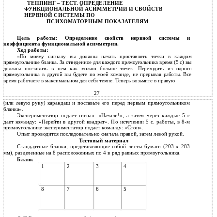
ТЕППИНГ – ТЕСТ. ОПРЕДЕЛЕНИЕ
ФУНКЦИОНАЛЬНОЙ АСИММЕТРИИ И СВОЙСТВ
НЕРВНОЙ СИСТЕМЫ ПО
ПСИХОМАТОРНЫМ ПОКАЗАТЕЛЯМ
Цель работы: Определение свойств нервной системы и
коэффициента функциональной асимметрии.
Ход работы:
«По моему сигналу вы должны начать проставлять точки в каждом
прямоугольнике бланка. За отведенное для каждого прямоугольника время (5 с) вы
должны поставить в нем как можно больше точек. Переходить из одного
прямоугольника в другой вы будете по моей команде, не прерывая работы. Все
время работаете в максимальном для себя темпе. Теперь возьмите в правую
27
(или левую руку) карандаш и поставьте его перед первым прямоугольником
бланка».
Экспериментатор подает сигнал: «Начали!», а затем через каждые 5 с
дает команду: «Перейти в другой квадрат». По истечении 5 с. работы, в 8-м
прямоугольнике экспериментатор подает команду: «Стоп».
Опыт проводится последовательно сначала правой, затем левой рукой.
Тестовый материал
Стандартные бланки, представляющие собой листы бумаги (203 х 283
мм), разделенные на 8 расположенных по 4 в ряд равных прямоугольника.
Бланк
1
2
3
4
8
7
6
5