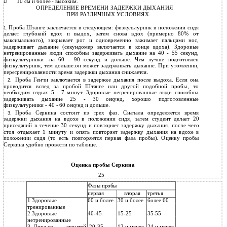
10 см и более - высоким.

ОПРЕДЕЛЕНИЕ ВРЕМЕНИ ЗАДЕРЖКИ ДЫХАНИЯ
ПРИ РАЗЛИЧНЫХ УСЛОВИЯХ.
Проба Штанге заключается в следующем: физкультурник в положении сидя
1.
делает глубокий вдох и выдох, затем снова вдох (примерно 80% от
максимального), закрывает рот и одновременно зажимает пальцами нос,
задерживает дыхание (секундомер включается в конце вдоха). Здоровые
нетренированные люди способны задерживать дыхание на 40 - 55 секунд,
физкультурники -на 60 - 90 секунд и дольше. Чем лучше подготовлен
физкультурник, тем дольше.он может задерживать дыхание. При утомлении,
перетренированности время задержки дыхания снижается.
Проба Генчи заключается в задержке дыхания после выдоха. Если она
2.
проводится вслед за пробой Штанге или другой подобной пробы, то
необходим отдых 5 - 7 минут. Здоровые нетренированные люди способны
задерживать дыхание 25 - 30 секунд, хорошо подготовленные
физкультурники - 40 - 60 секунд и дольше.
Проба Серкина состоит из трех фаз. Сначала определяется время
3.
задержки дыхания на вдохе в положении сидя, затем студент делает 20
приседаний в течение 30 секунд и повторяет задержку дыхания, после чего
стоя отдыхает 1 минуту и опять повторяет задержку дыхания на вдохе в
положении сидя (то есть повторяется первая фаза пробы). Оценку пробы
Серкина удобно провести по таблице.
Оценка пробы Серкина
25
Фазы пробы
первая
вторая
третья
1.Здоровые
60 и более
30 и более
более 60
тренированные
2.Здоровые
40-45
15-25
35-55
нетренированные
3. Лица со
20-35
12 и менее
24 и менее
скрытой