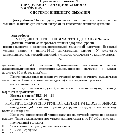
Практическое занятие №3
ОПРЕДЕЛЕНИЕ ФУНКЦИОНАЛЬНОГО
СОСТОЯНИЯ
СИСТЕМЫ ВНЕШНЕГО ДЫХАНИЯ
Цель работы:
Оценка функционального состояния системы внешнего
дыхания. Влияние физической нагрузки на показатели внешнего дыхания.
Ход работы:
МЕТОДИКА ОПРЕДЕЛЕНИЯ ЧАСТОТЫ ДЫХАНИЯ Частота
дыхания зависит от возраста,состояния здоровья, уровня
тренированности и величинывыполняемой мышечной нагрузки. Взрослый
человек делает з минуту14-18 дыхательных циклов. У регулярно
занимающихся физическойкультурой и спортом отмечается уряжениечастоты
24
дыхания до 10-14 цикл/мин. Примышечной деятельности частота
дыханияувеличивается пропорциональномощности нагрузки и может
достигать 60 и более цикл/мин.
Приложив ладонь к поверхности грудной клетки, сосчитать дыхательные
экскурсии за 1 мин. (по количеству вдохов) при следующих условиях:
-
в состоянии покоя;
-
после физической нагрузки (бег на месте в течении минуты). Разницу
выразить в процентах.
Норма в покое ЧДД: 14 – 18
Данные записать в таблицу.
ИЗМЕРИТЬ ЭКСКУРСИЮ ГРУДНОЙ КЛЕТКИ ПРИ ВДОХЕ И ВЫДОХЕ.
Экскурсия грудной клетки
- разница окружности грудной клетки между
вдохом и выдохом.
Измерить сантиметровой лентой окружность грудной клетки при вдохе и
выдохе. Лента укладывается под углами лопаток сзади и по IV ребру спереди.
Полученный результат:
4 см и менее, его расценивают как низкий

5 - 9 см – средним
