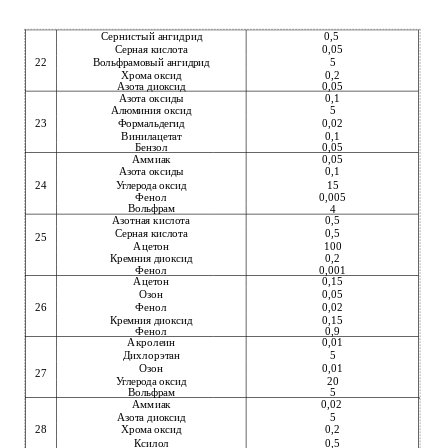
Сернистый ангидрид
0,5
0,05
Серная кислота
22
5
Вольфрамовый ангидрид
0,2
Хрома оксид
0,05
Азота диоксид
0,1
Азота оксиды
5
Алюминия оксид
23
0,02
Формальдегид
Винилацетат
0,1
0,05
Бензол
Аммиак
0,05
0,1
Азота оксиды
24
15
Углерода оксид
Фенол
0,005
Вольфрам
4
0,5
Азотная кислота
0,5
Серная кислота
25
Ацетон
100
0,2
Кремния диоксид
Фенол
0,001
Ацетон
0,15
0,05
Озон
26
Фенол
0,02
0,15
Кремния диоксид
Фенол
0,9
Акролеин
0,01
Дихлорэтан
5
0,01
Озон
27
20
Углерода оксид
5
Вольфрам
Аммиак
0,02
5
Азота диоксид
28
0,2
Хрома оксид
0,5
Ксилол