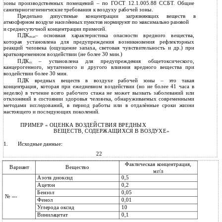
зоны производственных помещений – по ГОСТ 12.1.005.88 ССБТ. Общие
санитарногигиенические требования к воздуху рабочей зоны.
Предельно допустимые концентрации загрязняющих веществ в
атмосферном воздухе населѐнных пунктов нормируют по максимально разовой
и
среднесуточной концентрации примесей.
ПДК
– основная характеристика опасности вредного вещества,
max
которая установлена для предупреждения возникновения рефлекторных
реакций человека (ощущение запаха, световая чувствительность и др.) при
кратковременном воздействии (не более 30 мин.)
ПДК
– установлена для предупреждения общетоксического,
сс
канцерогенного, мутагенного и другого влияния вредного вещества при
воздействии более 30 мин.
ПДК вредных веществ в воздухе рабочей зоны – это такая
концентрация, которая при ежедневном воздействии (но не более 41 часа в
неделю) в течение всего рабочего стажа не может вызвать заболеваний или
отклонений в состоянии здоровья человека, обнаруживаемых современными
методами исследований, в период работы или в отдалѐнные сроки жизни
настоящего и последующих поколений.
ПРИМЕР « ОЦЕНКА ВОЗДЕЙСТВИЯ ВРЕДНЫХ
ВЕЩЕСТВ, СОДЕРЖАЩИХСЯ В ВОЗДУХЕ»
1.
Исходные данные:
22
Фактическая концентрация,
Вариант
Вещество
мг/л
Азота диоксид
0,5
Ацетон
0,2
Бензол
0,05
№ ---
Фенол
0,01
Углерода оксид
10
Винилацетат
0,1