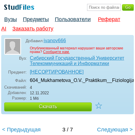
Вузы
Предметы
Пользователи
Реферат
AI
Заказать работу
ivanov666
Добавил:
Опубликованный материал нарушает ваши авторские
права?
Сообщите нам.
Сибирский Государственный Университет
Вуз:
Телекоммуникаций и Информатики
[НЕСОРТИРОВАННОЕ]
Предмет:
604_Mukhametova_O.V._Praktikum__Fiziologija
Файл:
Скачиваний:
4
Добавлен:
12.11.2022
Размер:
1 Мб
☆
Скачать
< Предыдущая
3 / 7
Следующая >