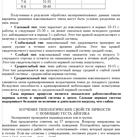
7-й
31-35
8-й
36-40
Полученные в результате обработки экспериментальных данных опыта
варианты динамики максимального темпа могут быть условно разделены на
пять типов:
Сильный тип
: темп нарастает до максимального в первые 10-15 с.
работы; в следующие 25-30 с. он может снизиться ниже исходного уровня
(т.е. наблюдавшегося в первые 5 с работы). Этот тип кривой свидетельствует о
наличии у испытуемого сильной нервной системы;
Стабильный тип
: максимальный тип удерживается примерно на
одном уровне в течение всего времени работы. Этот тип кривой
свидетельствует о наличии у испытуемого нервной систему средней силы;
Слабый тип
: максимальный темп снижается уже со второго 5-
секундного отрезка и остается на сниженном уровне в течение всей работы.
Этот тип свидетельствует о слабости нервной системы испытуемого;
Среднеслабый тип
: темп работы снижается после первых 10-15 с.
Этот тип расценивается как промежуточный между средней и слабой силой
нервной системы – среднеслабая нервная система;
Среднесильный тип
: первоначальное снижение максимального темпа
сменяется затем кратковременным возрастанием темпа до исходного уровня.
Вследствие способности к кратковременной мобилизации такие испытуемые
относятся к группе лиц со среднесильной нервной системой.
Сила нервных процессов является показателем работоспособности
нервных клеток и нервной системы в целом. Сильная нервная система
выдерживает большую по величине и длительности нагрузку, чем слабая.
ИЗУЧЕНИЕ ТИПОЛОГИЧЕСКИХ СВОЙСТВ ЛИЧНОСТИ
С ПОМОЩЬЮ ТЕСТА АЙЗЕНКА
Эксперимент проводится индивидуально или в группе.
Вам предлагается ответить на 57 вопросов. Вопросы направлены на
выявление вашего обычного способа поведения. Постарайтесь представить
типичны ситуации и дайте первый «естественный» ответ, который придет вам
в голову. Если вы согласны с утверждением, поставьте рядом с его номером
знак + (да), если нет — знак — (нет).