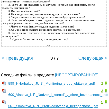
«встряхнуться», испытать возбуждение?
Часто ли вы нуждаетесь в друзьях, которые вас понимают, могут
2.
одобрить или утешить?
Вы человек беспечный?
3.
Не находите ли вы, что вам очень трудно отвечать «нет»?
4.
Задумываетесь ли вы перед тем, как
что-нибудь предпринять?
5.
Если вы обещаете
что-то сделать, всегда ли вы сдерживаете свои
6.
обещания (независимо от того, удобно вам или нет)?
Часто ли у вас бывают спады и подъемы настроения?
7.
Обычно вы поступаете и говорите быстро, не раздумывая?
8.
Часто ли вы чувствуете себя несчастным человеком, без достаточных
9.
на то причин?
Сделали бы вы почти все, что угодно, на спор?
10.
30
< Предыдущая
3 / 7
Следующая >
Соседние файлы в предмете
[НЕСОРТИРОВАННОЕ]
599_HHerbakov_JU.S._Monitoring_sredy_obitanija_.pdf
2
3
600_Vlasova_L.P._Nadzor_i_kontrol'_v_sfere_bezopasnosti_.pdf
5
601_Simakova_N.N._Proizvodstvenaja_bezopasnost'_.pdf