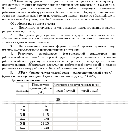
О.П.Елисеев
предлагает не 6 (как это обычно предлагается, например,
для младшей группы подростков или в оригинальном варианте
Е.П.Ильина
), а
8 полей для простановки точек, чтобы тенденция изменения
работоспособности обнаруживалась более отчетливо. Порядок простановки
точек для правой и левой руки по отдельным полям – взаимно обратный:
по
и
против
часовой стрелки; поле № 5 должно располагаться под полем № 4.
Обработка результатов теста
1.
Подсчитать количество точек в каждом прямоугольнике и внести
результаты в протокол;
2.
Построить
график работоспособности
, для чего отложить на оси
абсцисс пятисекундные промежутки времени и на оси ординат – количество
точек в каждом прямоугольнике;
3.
На основании анализа формы кривой диагностировать
силу
нервной системы
согласно нижеописанным критериям;
4. Рассчитать
коэффициент функциональной асимметрии
по
работоспособности левой и правой руки, получив суммарные значения
работоспособности рук путем сложения всех данных по каждому из восьми
прямоугольников.
Абсолютное различие
по работоспособности левой и правой
рук делится на сумму работоспособностей, а затем умножается на 100 %:
5.
KFa = ((сумма точек правой руки – сумма точек левой руки) /
(сумма точек правой руки + сумма точек левой руки)) * 100%
;
Протокол исследования
Количество проставленных точек
Промежуток
№
времени работы
квадрата
правой рукой
левой рукой
(ВС)
28
1-й
0-5
2-й
6-10
3-й
11-15
4-й
16-20
5-й
21-25
6-й
26-30