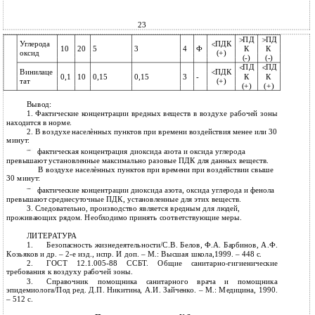
23
ПД
ПД
Углерода
ПДК
10
20
5
3
4
Ф
К
К
оксид
(+)
(-)
(-)
ПД
ПД
Винилаце
ПДК
0,1
10
0,15
0,15
3
-
К
К
тат
(+)
(+)
(+)
Вывод:
1.
Фактические концентрации вредных веществ в воздухе рабочей зоны
находится в норме.
2.
В воздухе населѐнных пунктов при времени воздействия менее или 30
минут:
фактическая концентрация диоксида азота и оксида углерода
превышают установленные максимально разовые ПДК для данных веществ.
В воздухе населѐнных пунктов при времени при воздействии свыше
30 минут:
фактические концентрации диоксида азота, оксида углерода и фенола
превышают среднесуточные ПДК, установленные для этих веществ.
3. Следовательно, производство является вредным для людей,
проживающих рядом. Необходимо принять соответствующие меры.
ЛИТЕРАТУРА
1.
Безопасность жизнедеятельности/С.В. Белов, Ф.А. Барбинов, А.Ф.
Козьяков и др. –
2-е изд., испр. И доп. – М.: Высшая школа,1999. – 448 с.
2.
ГОСТ
12.1.005-88 ССБТ. Общие санитарно-гигиенические
требования к воздуху рабочей зоны.
3.
Справочник помощника санитарного врача и помощника
эпидемиолога/Под ред. Д.П. Никитина, А.И. Зайченко. – М.: Медицина, 1990.
– 512 с.