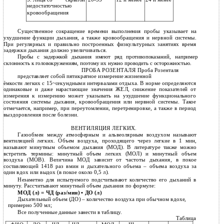
недостаточностью
кровообращения
Существенное сокращение времени выполнения пробы указывает на
ухудшение функции дыхания, а также кровообращения и нервной системы.
При регулярных и правильно построенных физкультурных занятиях время
задержки дыхания должно увеличиваться.
Пробы с задержкой дыхания имеют ряд противопоказаний, например
склонность к головокружениям, поэтому их нужно проводить с осторожностью.
ПРОБА РОЗЕНТАЛЯ Проба Розенталя
представляет собой пятикратное измерение жизненной
ѐмкости легких с 15~секундными интервалами отдыха. В норме определяются
одинаковые и даже нарастающие значения ЖЕЛ, снижение показателей от
измерения к измерению может указывать на ухудшение функционального
состояния системы дыхания, кровообращения или нервной системы. Такое
отмечается, например, при переутомлении, перетренировке, а также в период
выздоровления после болезни.
ВЕНТИЛЯЦИЯ ЛЕГКИХ.
Газообмен между атмосферным и альвеолярным воздухом называют
вентиляцией легких. Объем воздуха, проходящего через легкие в 1 мин,
называют минутным объемом дыхания (МОД). В литературе также можно
встретить термины: минутный объем легких (МОЛ) и минутный объем
воздуха (МОВ). Величина МОД зависит от частоты дыхания, в покое
составляющей 1418 раз вмин и дыхательного объема – объема воздуха за
один вдох или выдох (в покое около 0,5 л).
Незаметно для испытуемого подсчитывают количество его дыханий в
минуту. Рассчитывают минутный объем дыхания по формуле:
МОД (л) = ЧД (раз/мин) • ДО (л)
Дыхательный объем (ДО) – количество воздуха при обычном вдохе,
примерно 500 мл;
Все полученные данные занести в таблицу.
Таблица