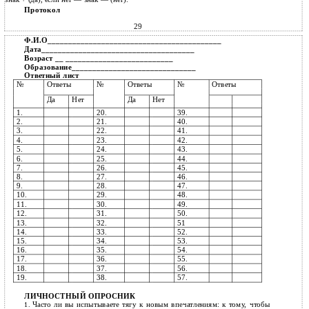
Протокол
29
Ф.И.О__________________________________________
Дата_____________________________________
Возраст __ __________________________
Образование______________________________
Ответный лист
№
Ответы
№
Ответы
№
Ответы
Да
Нет
Да
Нет
1.
20.
39.
2.
21.
40.
3.
22.
41.
4.
23.
42.
5.
24.
43.
6.
25.
44.
7.
26.
45.
8.
27.
46.
9.
28.
47.
10.
29.
48.
11.
30.
49.
12.
31.
50.
13.
32.
51
14.
33.
52.
15.
34.
53.
16.
35.
54.
17.
36.
55.
18.
37.
56.
19.
38.
57.
ЛИЧНОСТНЫЙ ОПРОСНИК
Часто ли вы испытываете тягу к новым впечатлениям: к тому, чтобы
1.