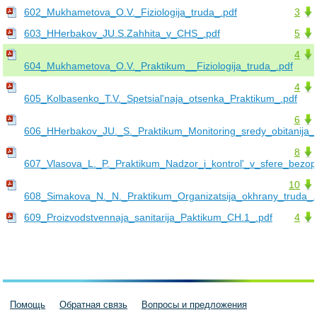
602_Mukhametova_O.V._Fiziologija_truda_.pdf
3
603_HHerbakov_JU.S.Zahhita_v_CHS_.pdf
5
4
604_Mukhametova_O.V._Praktikum__Fiziologija_truda_.pdf
4
605_Kolbasenko_T.V._Spetsial'naja_otsenka_Praktikum_.pdf
6
606_HHerbakov_JU._S._Praktikum_Monitoring_sredy_obitanija_.
8
607_Vlasova_L._P._Praktikum_Nadzor_i_kontrol'_v_sfere_bezop
10
608_Simakova_N._N._Praktikum_Organizatsija_okhrany_truda_.
609_Proizvodstvennaja_sanitarija_Paktikum_CH.1_.pdf
4
Помощь
Обратная связь
Вопросы и предложения