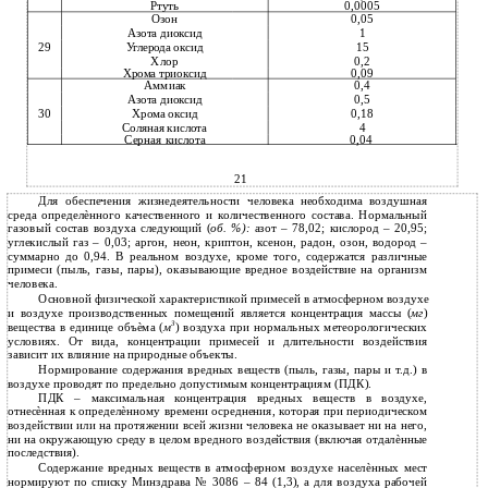
0,0005
Ртуть
0,05
Озон
1
Азота диоксид
29
15
Углерода оксид
Хлор
0,2
0,09
Хрома триоксид
Аммиак
0,4
0,5
Азота диоксид
30
0,18
Хрома оксид
4
Соляная кислота
Серная кислота
0,04
21
Для обеспечения жизнедеятельности человека необходима воздушная
среда определѐнного качественного и количественного состава. Нормальный
газовый состав воздуха следующий (
об. %):
азот – 78,02; кислород – 20,95;
углекислый газ – 0,03; аргон, неон, криптон, ксенон, радон, озон, водород –
суммарно до 0,94. В реальном воздухе, кроме того, содержатся различные
примеси (пыль, газы, пары), оказывающие вредное воздействие на организм
человека.
Основной физической характеристикой примесей в атмосферном воздухе
и
воздухе производственных помещений является концентрация массы (
мг
)
3
вещества в единице объѐма (
м
) воздуха при нормальных метеорологических
условиях. От вида, концентрации примесей и длительности воздействия
зависит их влияние на природные объекты.
Нормирование содержания вредных веществ (пыль, газы, пары и т.д.) в
воздухе проводят по предельно допустимым концентрациям (ПДК).
ПДК – максимальная концентрация вредных веществ в воздухе,
отнесѐнная к определѐнному времени осреднения, которая при периодическом
воздействии или на протяжении всей жизни человека не оказывает ни на него,
ни на окружающую среду в целом вредного воздействия (включая отдалѐнные
последствия).
Содержание вредных веществ в атмосферном воздухе населѐнных мест
нормируют по списку Минздрава № 3086 – 84 (1,3), а для воздуха рабочей