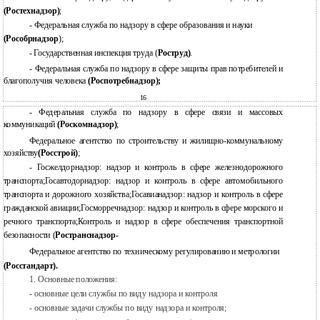
(Ростехнадзор)
;
- Федеральная служба по надзору в сфере образования и науки
(Рособрнадзор
);
-
Государственная инспекция труда (
Роструд)
.
-
Федеральная служба по надзору в сфере защиты прав потребителей и
благополучия человека
(Роспотребнадзор);
16
- Федеральная служба по надзору в сфере связи и массовых
коммуникаций
(Роскомнадзор)
;
Федеральное агентство по строительству и жилищно-коммунальному
хозяйству
(Росстрой)
;
- Госжелдорнадзор: надзор и контроль в сфере железнодорожного
транспорта;Госавтодорнадзор: надзор и контроль в сфере автомобильного
транспорта и дорожного хозяйства;Госавианадзор: надзор и контроль в сфере
гражданской авиации;Госморречнадзор: надзор и контроль в сфере морского и
речного транспорта;Контроль и надзор в сфере обеспечения транспортной
безопасности (
Ространснадзор-
Федеральное агентство по техническому регулированию и метрологии
(Росстандарт).
1.
Основные положения:
-
основные цели службы по виду надзора и контроля
-
основные задачи службы по виду надзора и контроля;