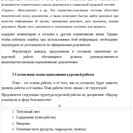
возможности тематического поиска документов в справочной правовой системе
«Гарант», «Консультант» и др. Эти справочно-поисковые системы облегчают
тематический поиск документов, а также позволяют быстро найти документ при
наличии информации об органе, принявшем документ, дате принятия, номере
документа. Кроме того, документы в электронных системах, как правило,
содержат комментарии и отсылки к другим нормативным актам. Однако
чтобы избежать ошибок при использовании этой информации, необходимо
подтвердить ее достоверность по официальным документам.
Формулируя выводы, предложения и составляя заключение по
курсовой работе обучающиеся должны руководствоваться
вышеперечисленными нормативными документами.
5 Составление плана выполнения курсовой работы
План – это основа работы, и от того, как он составлен, будет зависеть
уровень работы и еѐ оценка. План работы тесно связан с еѐ структурой.
Предлагается следующая структура курсовой работы по дисциплине «Надзор
и контроль в сфере безопасности»:
12
Титульный лист.
1.
Содержание (план работы).
2.
Введение.
3.
Основная часть (разделы, подразделы, пункты).
4.