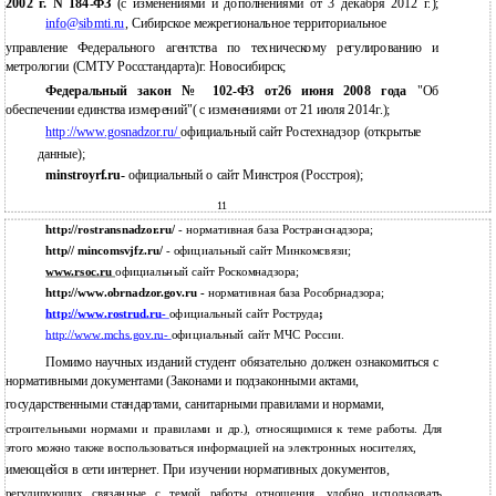
2002 г. N
184-ФЗ
(с изменениями и дополнениями от 3 декабря 2012 г.);
info@sibmti.ru
, Сибирское межрегиональное территориальное
управление Федерального агентства по техническому регулированию и
метрологии (СМТУ Россстандарта)г. Новосибирск;
Федеральный закон № 102-ФЗ от26 июня 2008 года
"Об
обеспечении единства измерений"( с изменениями от 21 июля 2014г.);
http://www.gosnadzor.ru/
официальный сайт Ростехнадзор (открытые
данные);
minstroyrf.ru-
официальный о сайт Минстроя (Росстроя);
11
http://rostransnadzor.ru/
- нормативная база Ространснадзора;
http// mincomsvjfz.ru/
- официальный сайт Минкомсвязи;
www.rsoc.ru
официальный сайт Роскомнадзора;
http://www.obrnadzor.gov.ru -
нормативная база Рособрнадзора;
http://www.rostrud.ru-
официальный сайт Роструда
;
http://www.mchs.gov.ru-
официальный сайт МЧС России.
Помимо научных изданий студент обязательно должен ознакомиться с
нормативными документами (Законами и подзаконными актами,
государственными стандартами, санитарными правилами и нормами,
строительными нормами и правилами и др.), относящимися к теме работы. Для
этого можно также воспользоваться информацией на электронных носителях,
имеющейся в сети интернет. При изучении нормативных документов,
регулирующих связанные с темой работы отношения, удобно использовать