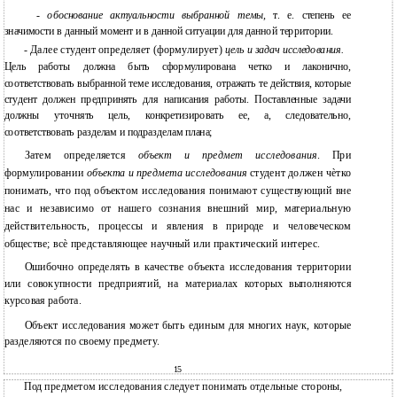
-
обоснование актуальности выбранной темы,
т. е. степень ее
значимости в данный момент и в данной ситуации для данной территории.
Далее студент определяет (формулирует)
-
цель и задач исследования.
Цель работы должна быть сформулирована четко и лаконично,
соответствовать выбранной теме исследования, отражать те действия, которые
студент должен предпринять для написания работы. Поставленные задачи
должны уточнять цель, конкретизировать ее, а, следовательно,
соответствовать разделам и подразделам плана;
Затем определяется
объект и предмет исследования
. При
формулировании
объекта и предмета исследования
студент должен чѐтко
понимать, что под объектом исследования понимают существующий вне
нас и независимо от нашего сознания внешний мир, материальную
действительность, процессы и явления в природе и человеческом
обществе; всѐ представляющее научный или практический интерес.
Ошибочно определять в качестве объекта исследования территории
или совокупности предприятий, на материалах которых выполняются
курсовая работа.
Объект исследования может быть единым для многих наук, которые
разделяются по своему предмету.
15
Под предметом исследования следует понимать отдельные стороны,