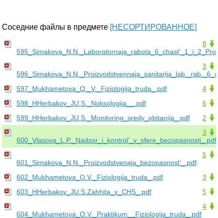
Соседние файлы в предмете
[НЕСОРТИРОВАННОЕ]
8
595_Simakova_N.N._Laboratornaja_rabota_6_chast'_1_i_2_Proiz
3
596_Simakova_N.N._Proizvodstvennaja_sanitarija_lab._rab._6_c
597_Mukhametova_O._V._Fiziologija_truda_.pdf
4
598_HHerbakov_JU.S._Noksologija__.pdf
6
599_HHerbakov_JU.S._Monitoring_sredy_obitanija_.pdf
2
3
600_Vlasova_L.P._Nadzor_i_kontrol'_v_sfere_bezopasnosti_.pdf
5
601_Simakova_N.N._Proizvodstvenaja_bezopasnost'_.pdf
602_Mukhametova_O.V._Fiziologija_truda_.pdf
3
603_HHerbakov_JU.S.Zahhita_v_CHS_.pdf
5
4
604_Mukhametova_O.V._Praktikum__Fiziologija_truda_.pdf