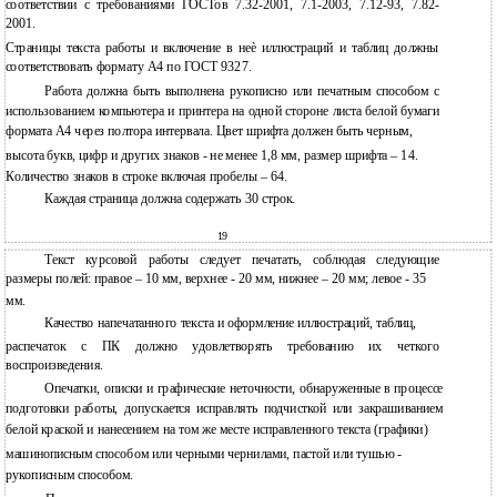
соответствии с требованиями ГОСТов 7.32-2001, 7.1-2003, 7.12-93, 7.82-
2001.
Страницы текста работы и включение в неѐ иллюстраций и таблиц должны
соответствовать формату А4 по ГОСТ 9327.
Работа должна быть выполнена рукописно или печатным способом с
использованием компьютера и принтера на одной стороне листа белой бумаги
формата А4 через полтора интервала. Цвет шрифта должен быть черным,
высота букв, цифр и других знаков - не менее 1,8 мм, размер шрифта – 14.
Количество знаков в строке включая пробелы – 64.
Каждая страница должна содержать 30 строк.
19
Текст курсовой работы следует печатать, соблюдая следующие
размеры полей: правое – 10 мм, верхнее - 20 мм, нижнее – 20 мм; левое - 35
мм.
Качество напечатанного текста и оформление иллюстраций, таблиц,
распечаток с ПК должно удовлетворять требованию их четкого
воспроизведения.
Опечатки, описки и графические неточности, обнаруженные в процессе
подготовки работы, допускается исправлять подчисткой или закрашиванием
белой краской и нанесением на том же месте исправленного текста (графики)
машинописным способом или черными чернилами, пастой или тушью -
рукописным способом.