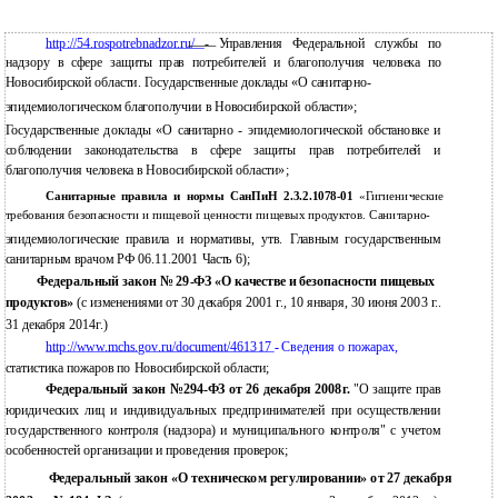
http://54.rospotrebnadzor.ru/
- Управления Федеральной службы по
надзору в сфере защиты прав потребителей и благополучия человека по
Новосибирской области. Государственные доклады «О санитарно-
эпидемиологическом благополучии в Новосибирской области»;
Государственные доклады «О санитарно - эпидемиологической обстановке и
соблюдении законодательства в сфере защиты прав потребителей и
благополучия человека в Новосибирской области»;
Санитарные правила и нормы СанПиН 2.3.2.1078-01
«Гигиенические
требования безопасности и пищевой ценности пищевых продуктов. Санитарно-
эпидемиологические правила и нормативы, утв. Главным государственным
санитарным врачом РФ 06.11.2001 Часть 6);
Федеральный закон № 29-ФЗ «О качестве и безопасности пищевых
продуктов»
(с изменениями от 30 декабря 2001 г., 10 января, 30 июня 2003 г..
31 декабря 2014г.)
http://www.mchs.gov.ru/document/461317
-
Сведения о пожарах,
статистика пожаров по Новосибирской области;
Федеральный закон №294-ФЗ от 26 декабря 2008г.
"О защите прав
юридических лиц и индивидуальных предпринимателей при осуществлении
государственного контроля (надзора) и муниципального контроля" с учетом
особенностей организации и проведения проверок;
Федеральный закон «О техническом регулировании» от 27 декабря