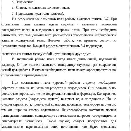
Заключение.
5.
Список использованных источников.
6.
Приложения (если они имеются).
7.
Из перечисленных элементов план работы включает пункты 3-7. При
составлении плана главная задача студента - выявление логической
последовательности в выделяемых вопросах плана. При этом необходимо
учитывать, что вами должны быть рассмотрены теоретические и практические
аспекты исследуемой темы. Поэтому работа, как правило, состоит из
нескольких разделов. Каждый раздел может включать 2-4 подраздела,
логически связанных между собой и уточняющих друг друга.
В творческой работе план всегда имеет динамичный, подвижный
характер. Он не должен сковывать инициативу студента при сохранении
четкой цели работы. В случае необходимости план может корректироваться по
согласованию с преподавателем.
При составлении плана курсовой работы студенту необходимо
обратить внимание на названия разделов и подразделов. Они должны быть
достаточно короткими, т.е. не содержать излишней информации. Как правило,
название раздела (подраздела, пункта) включает одно предложение. Но не
следует стремиться к чрезмерной краткости, поскольку, чем короче заголовок,
тем он шире по своему содержанию. Нецелесообразно составным частям
плана давать названия, совпадающие с заголовками вопросов, содержащихся в
литературных источниках. Такой подход создает предпосылки для
механического переписывания этих источников, что будет сковывать