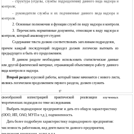
-
структура (отделы, службы подразделения) данного вида надзора и
контроля;
-
руководители службы и их подчиненные данного вида надзора и
контроля.
2.
Основные полномочия и функции служб по виду надзора и контроля.
3.
Перечислить нормативные документы, относящие к виду надзора и
контроля, который анализирует студент.
Содержание текста должно соответствовать заголовкам подразделов,
причем каждый последующий подраздел должен логически вытекать из
предыдущего и быть его продолжением.
В данном разделе необходимо использовать статистические данные
или другой фактический материал, отражающий объективную работу данного
вида контроля и надзора.
Второй раздел
курсовой работы, который также начинается с нового листа,
являясь логическим продолжением первого раздела, должен служить
17
своеобразной
иллюстрацией
практической
реализации
изученных
теоретических подходов по теме исследования.
Выбрать поднадзорное предприятие и дать его общую характеристику
(ООО, ИП, ОАО, МУП и т.д.), подчиненность.
Дать более подробную характеристику поднадзорного предприятия:
численность работников, вид деятельности данного предприятия,
реализация продукции, услуг и т.д.