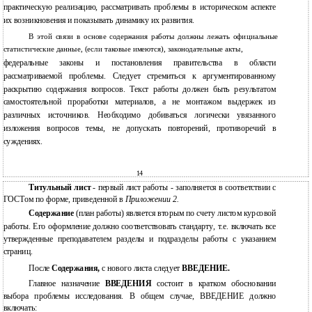
практическую реализацию, рассматривать проблемы в историческом аспекте
их возникновения и показывать динамику их развития.
В этой связи в основе содержания работы должны лежать официальные
статистические данные, (если таковые имеются), законодательные акты,
федеральные законы и постановления правительства в области
рассматриваемой проблемы. Следует стремиться к аргументированному
раскрытию содержания вопросов. Текст работы должен быть результатом
самостоятельной проработки материалов, а не монтажом выдержек из
различных источников. Необходимо добиваться логически увязанного
изложения вопросов темы, не допускать повторений, противоречий в
суждениях.
14
Титульный лист
- первый лист работы - заполняется в соответствии с
ГОСТом по форме, приведенной в
Приложении 2.
Содержание
(план работы) является вторым по счету листом курсовой
работы. Его оформление должно соответствовать стандарту
,
т.е. включать все
утвержденные преподавателем разделы и подразделы работы с указанием
страниц.
После
Содержания,
с нового листа следует
ВВЕДЕНИЕ.
Главное назначение
ВВЕДЕНИЯ
состоит в кратком обосновании
выбора проблемы исследования. В общем случае, ВВЕДЕНИЕ должно
включать: