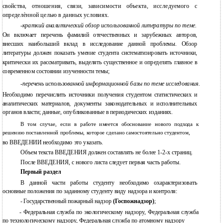
свойства, отношения, связи, зависимости объекта, исследуемого с
определѐнной целью в данных условиях.
-
краткий аналитический обзор использованной литературы по теме.
Он включает перечень фамилий отечественных и зарубежных авторов,
внесших наибольший вклад в исследование данной проблемы. Обзор
литературы должен показать умение студента систематизировать источники,
критически их рассматривать, выделять существенное и определять главное в
современном состоянии изученности темы;
-
перечень использованной информационной базы по теме исследования.
Необходимо перечислить источники получения студентом статистических и
аналитических материалов, документы законодательных и исполнительных
органов власти; данные, опубликованные в периодических изданиях.
В том случае, если в работе имеется обоснование нового подхода к
решению поставленной проблемы, которое сделано самостоятельно студентом,
во ВВЕДЕНИИ необходимо это указать.
Объем текста ВВЕДЕНИЯ должен составлять не более 1-2-х страниц.
После ВВЕДЕНИЯ, с нового листа следует первая часть работы.
Первый раздел
В данной части работы студенту необходимо охарактеризовать
основные положения по заданному студенту виду надзора и контроля:
-
Государственный пожарный надзор
(Госпожнадзор)
;
-
Федеральная служба по экологическому надзору, Федеральная служба
по технологическому надзору, Федеральная служба по атомному надзору