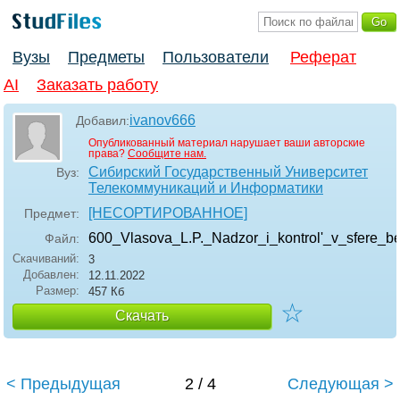
Вузы
Предметы
Пользователи
Реферат
AI
Заказать работу
ivanov666
Добавил:
Опубликованный материал нарушает ваши авторские
права?
Сообщите нам.
Сибирский Государственный Университет
Вуз:
Телекоммуникаций и Информатики
[НЕСОРТИРОВАННОЕ]
Предмет:
600_Vlasova_L.P._Nadzor_i_kontrol'_v_sfere_b
Файл:
Скачиваний:
3
Добавлен:
12.11.2022
Размер:
457 Кб
☆
Скачать
< Предыдущая
2 / 4
Следующая >