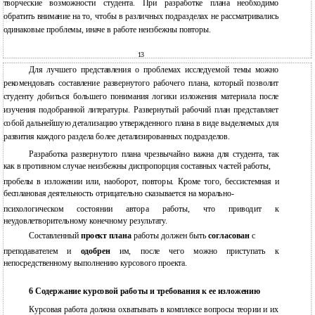
творческие возможности студента. При разработке плана необходимо
обратить внимание на то, чтобы в различных подразделах не рассматривались
одинаковые проблемы, иначе в работе неизбежны повторы.
13
Для лучшего представления о проблемах исследуемой темы можно
рекомендовать составление развернутого рабочего плана, который позволит
студенту добиться большего понимания логики изложения материала после
изучения подобранной литературы. Развернутый рабочий план представляет
собой дальнейшую детализацию утвержденного плана в виде выделяемых для
развития каждого раздела более детализированных подразделов.
Разработка развернутого плана чрезвычайно важна для студента, так
как в противном случае неизбежны диспропорция составных частей работы,
пробелы в изложении или, наоборот, повторы. Кроме того, бессистемная и
бесплановая деятельность отрицательно сказывается на морально-
психологическом состоянии автора работы, что приводит к
неудовлетворительному конечному результату.
Составленный
проект плана
работы должен быть
согласован
с
преподавателем и
одобрен
им, после чего можно приступать к
непосредственному выполнению курсового проекта.
6 Содержание курсовой работы и требования к ее изложению
Курсовая работа должна охватывать в комплексе вопросы теории и их