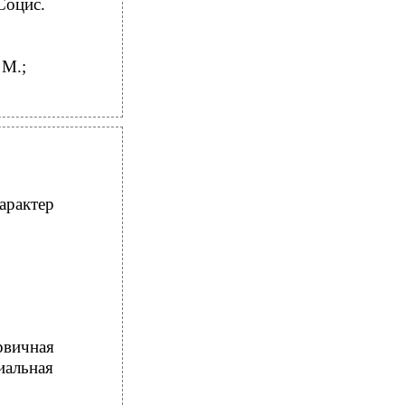
Социс.
 М.;
арактер
рвичная
иальная