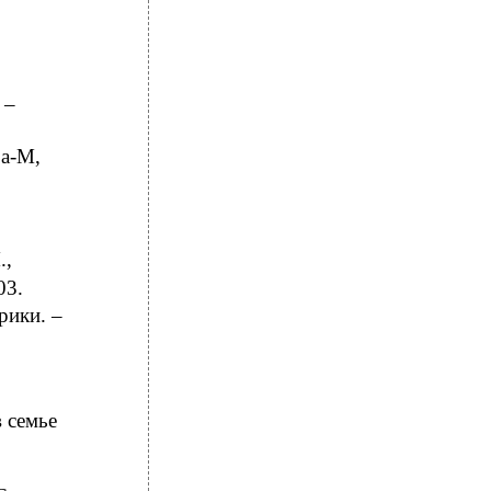
 –
ра-М,
.,
03.
рики. –
 семье