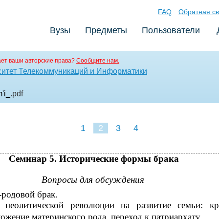
FAQ
Обратная св
Вузы
Предметы
Пользователи
ет ваши авторские права?
Сообщите нам.
ситет Телекоммуникаций и Информатики
'i_
.pdf
1
2
3
4
Семинар 5. Исторические формы брака
Вопросы для обсуждения
-родовой
брак.
 неолитической революции на развитие семьи: к
ожение материнского рода, переход к патриархату.