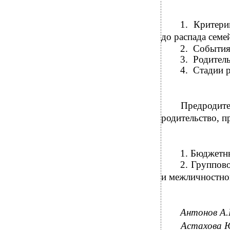
1.
Критери
до распада семе
2.
События
3.
Родитель
4.
Стадии р
Предродите
родительство, п
1.
Бюджетны
2.
Группово
и межличностно
Антонов А
Астахова Ю