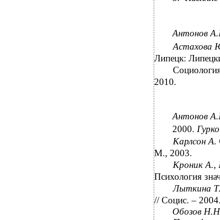
Антонов А
Астахова Ю
Липецк: Липецки
Социология 
2010.
Антонов А.
2000.
Гурко
Карлсон А.
М., 2003.
Кроник А.,
Психология зна
Лыткина Т
// Социс. – 2004
Обозов Н.Н