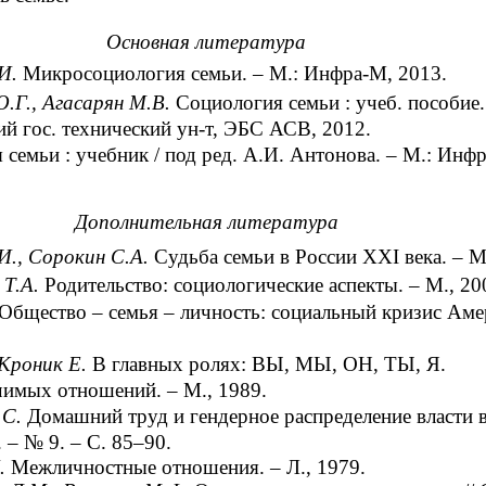
Основная литература
.И.
Микросоциология семьи. – М.: Инфра-М, 2013.
.Г., Агасарян М.В.
Социология семьи : учеб. пособие.
й гос. технический ун-т, ЭБС АСВ, 2012.
семьи : учебник / под ред. А.И. Антонова. – М.: Инф
Дополнительная литература
И., Сорокин С.А.
Судьба семьи в России XXI века. – М
 Т.А.
Родительство: социологические аспекты. – М., 20
Общество – семья – личность: социальный кризис Аме
 Кроник Е.
В главных ролях: ВЫ, МЫ, ОН, ТЫ, Я.
чимых отношений. – М., 1989.
.С.
Домашний труд и гендерное распределение власти в
. – № 9. – С. 85–90.
.
Межличностные отношения. – Л., 1979.