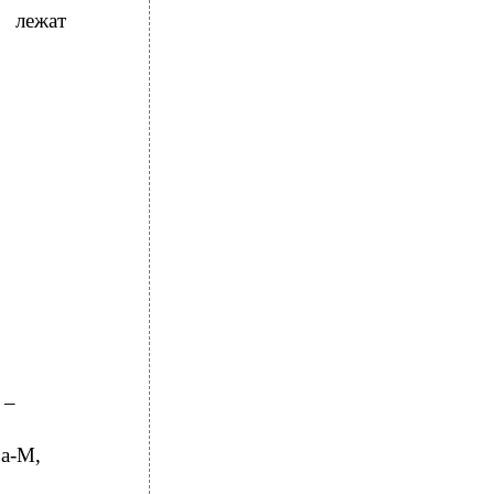
 лежат
 –
ра-М,