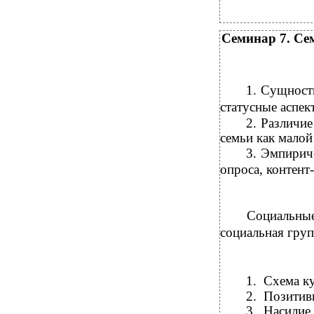
Семинар 7. Се
1.
Сущность
статусные аспек
2.
Различие
семьи как малой
3.
Эмпирич
опроса,
контент
Социальные 
социальная гру
1.
Схема к
2.
Позитив
3.
Насилие 