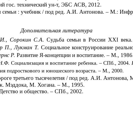
й гос. технический ун-т, ЭБС АСВ, 2012.
семьи : учебник / под ред. А.И. Антонова. – М.: Инф
Дополнительная литература
И., Сорокин С.А
. Судьба семьи в России XXI века.
ер П., Лукман Т.
Социальное конструирование реально
ернс Р.
Развитие Я-концепции и воспитание. – М., 1986
 Н.Ф.
Социализация и воспитание ребенка. – СПб., 2004.
ия подросткового и юношеского возраста. – М., 2000.
роге третьего тысячелетия / под ред. А.И. Антонова, 
. Мэддока, М. Хогана. – М., 1995.
Детство и общество. – СПб., 2002.