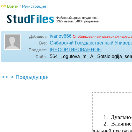
Войти
/
Регистрация
Файловый архив студентов.
1327 вузов, 5483 предметов.
ivanov666
Добавил:
Опубликованный материал наруша
Сибирский Государственный Универ
Вуз:
[НЕСОРТИРОВАННОЕ]
Предмет:
564_Logutova_m._A._Sotsiologija_sem
Файл:
<<
< Предыдущая
1.
Дуально
2.
Влияние
дальнейшее разл