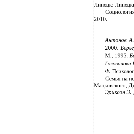
Липецк: Липецки
Социология 
2010.
Антонов А.
2000.
Берг
М., 1995.
Б
Голованова
Ф.
Психолог
Семья на по
Мацковского, Дж
Эриксон Э.