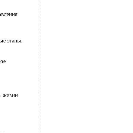
овления
ые этапы.
ное
а жизни
 –