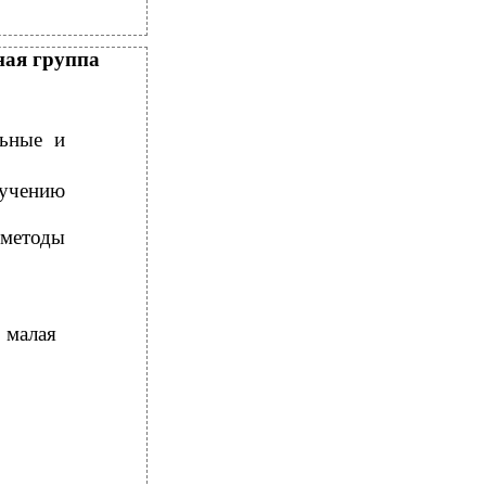
ная группа
льные и
зучению
методы
 малая