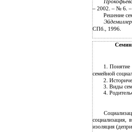
Прокофьева
– 2002. – № 6. –
Решение се
Эйдемиллер
СПб., 1996.
Семина
1.
Понятие
семейной социал
2.
Историче
3.
Виды сем
4.
Родитель
Социализац
социализация, 
изоляция (депри