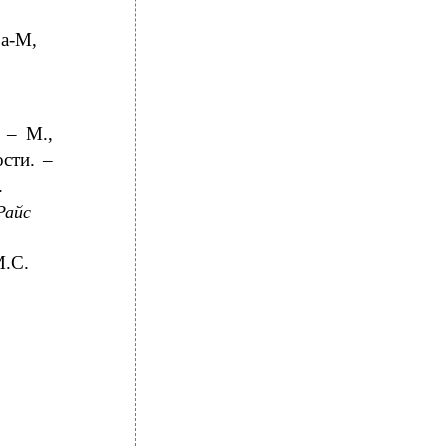
ра-М,
 – М.,
сти. –
.
Райс
М.С.