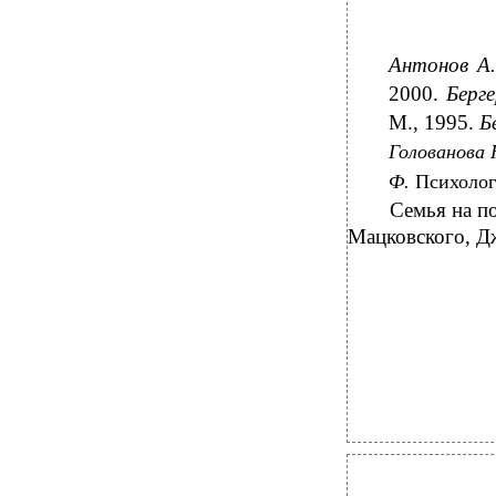
Антонов А
2000.
Берг
М., 1995.
Б
Голованова
Ф.
Психолог
Семья на по
Мацковского, Дж