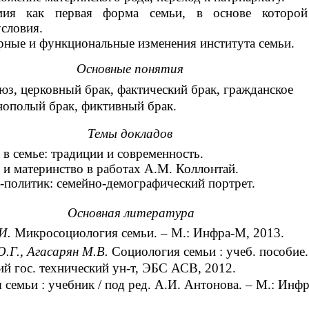
мия как первая форма семьи, в основе которой
словия.
рные и функциональные изменения института семьи.
Основные понятия
юз, церковный брак, фактический брак, гражданское
нополый брак, фиктивный брак.
Темы докладов
в семье: традиции и современность.
и материнство в работах А.М. Коллонтай.
политик:
семейно-демографический портрет.
Основная литература
.И.
Микросоциология семьи. – М.: Инфра-М, 2013.
.Г., Агасарян М.В.
Социология семьи : учеб. пособие.
й гос. технический ун-т, ЭБС АСВ, 2012.
семьи : учебник / под ред. А.И. Антонова. – М.: Инф