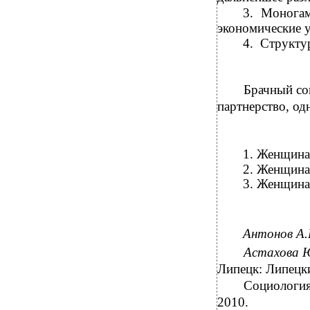
3.
Монога
экономические у
4.
Структу
Брачный со
партнерство, од
1.
Женщина 
2.
Женщина 
3.
Женщина-
Антонов А
Астахова Ю
Липецк: Липецки
Социология 
2010.