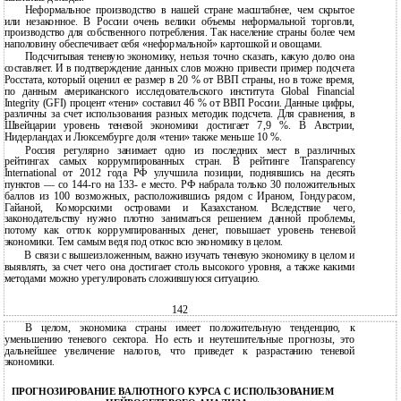
Неформальное производство в нашей стране масштабнее, чем скрытое
или незаконное. В России очень велики объемы неформальной торговли,
производство для собственного потребления. Так население страны более чем
наполовину обеспечивает себя «неформальной» картошкой и овощами.
Подсчитывая теневую экономику, нельзя точно сказать, какую долю она
составляет. И в подтверждение данных слов можно привести пример подсчета
Росстата, который оценил ее размер в 20 % от ВВП страны, но в тоже время,
по данным американского исследовательского института Global Financial
Integrity (GFI) процент «тени» составил 46 % от ВВП России. Данные цифры,
различны за счет использования разных методик подсчета. Для сравнения, в
Швейцарии уровень теневой экономики достигает 7,9 %. В Австрии,
Нидерландах и Люксембурге доля «тени» также меньше 10 %.
Россия регулярно занимает одно из последних мест в различных
рейтингах самых коррумпированных стран. В рейтинге Transparency
International от 2012 года РФ улучшила позиции, поднявшись на десять
пунктов — со 144-го на 133- е место. РФ набрала только 30 положительных
баллов из 100 возможных, расположившись рядом с Ираном, Гондурасом,
Гайаной, Коморскими островами и Казахстаном. Вследствие чего,
законодательству нужно плотно заниматься решением данной проблемы,
потому как отток коррумпированных денег, повышает уровень теневой
экономики. Тем самым ведя под откос всю экономику в целом.
В
связи с вышеизложенным, важно изучать теневую экономику в целом и
выявлять, за счет чего она достигает столь высокого уровня, а также какими
методами можно урегулировать сложившуюся ситуацию.
142
В целом, экономика страны имеет положительную тенденцию, к
уменьшению теневого сектора. Но есть и неутешительные прогнозы, это
дальнейшее увеличение налогов, что приведет к разрастанию теневой
экономики.
ПРОГНОЗИРОВАНИЕ ВАЛЮТНОГО КУРСА С ИСПОЛЬЗОВАНИЕМ