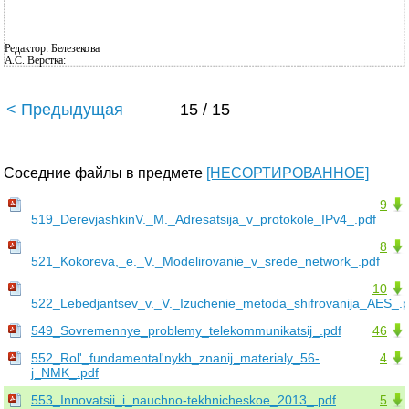
Редактор: Белезекова
А.С. Верстка:
< Предыдущая
15 / 15
Соседние файлы в предмете
[НЕСОРТИРОВАННОЕ]
9
519_DerevjashkinV._M._Adresatsija_v_protokole_IPv4_.pdf
8
521_Kokoreva,_e._V._Modelirovanie_v_srede_network_.pdf
10
522_Lebedjantsev_v._V._Izuchenie_metoda_shifrovanija_AES_.p
549_Sovremennye_problemy_telekommunikatsij_.pdf
46
552_Rol'_fundamental'nykh_znanij_materialy_56-
4
j_NMK_.pdf
553_Innovatsii_i_nauchno-tekhnicheskoe_2013_.pdf
5