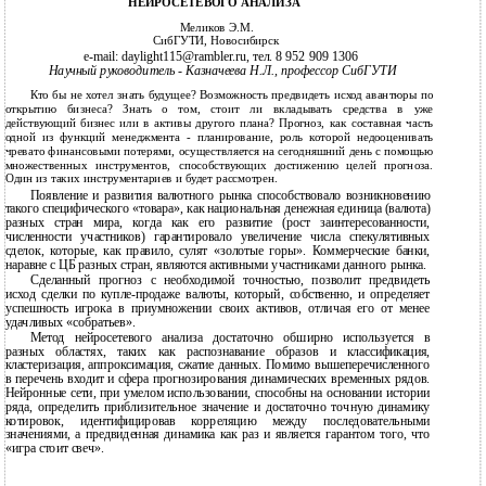
НЕЙРОСЕТЕВОГО АНАЛИЗА
Меликов Э.М.
СибГУТИ, Новосибирск
e-mail: daylight115@rambler.ru, тел. 8 952 909 1306
Научный руководитель - Казначеева H.Л., профессор СибГУТИ
Кто бы не хотел знать будущее? Возможность предвидеть исход авантюры по
открытию бизнеса? Знать о том, стоит ли вкладывать средства в уже
действующий бизнес или в активы другого плана? Прогноз, как составная часть
одной из функций менеджмента - планирование, роль которой недооценивать
чревато финансовыми потерями, осуществляется на сегодняшний день с помощью
множественных инструментов, способствующих достижению целей прогноза.
Один из таких инструментариев и будет рассмотрен.
Появление и развития валютного рынка способствовало возникновению
такого специфического «товара», как национальная денежная единица (валюта)
разных стран мира, когда как его развитие (рост заинтересованности,
численности участников) гарантировало увеличение числа спекулятивных
сделок, которые, как правило, сулят «золотые горы». Коммерческие банки,
наравне с ЦБ разных стран, являются активными участниками данного рынка.
Сделанный прогноз с необходимой точностью, позволит предвидеть
исход сделки по купле-продаже валюты, который, собственно, и определяет
успешность игрока в приумножении своих активов, отличая его от менее
удачливых «собратьев».
Метод нейросетевого анализа достаточно обширно используется в
разных областях, таких как распознавание образов и классификация,
кластеризация, аппроксимация, сжатие данных. Помимо вышеперечисленного
в перечень входит и сфера прогнозирования динамических временных рядов.
Нейронные сети, при умелом использовании, способны на основании истории
ряда, определить приблизительное значение и достаточно точную динамику
котировок, идентифицировав корреляцию между последовательными
значениями, а предвиденная динамика как раз и является гарантом того, что
«игра стоит свеч».