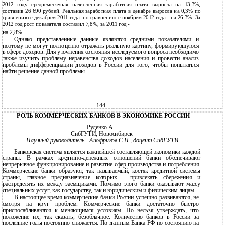
2012 году среднемесячная начисленная заработная плата выросла на 13,3%,
составив 26 690 рублей. Реальная заработная плата в декабре выросла на 0,3% по
сравнению с декабрем 2011 года, по сравнению с ноябрем 2012 года - на 26,3%. За
2012 год рост показателя составил 7,8%, за 2011 год -
на 2,8%.
Однако представленные данные являются средними показателями и
поэтому не могут полноценно отражать реальную картину, формирующуюся
в сфере доходов. Для уточнения состояния исследуемого вопроса необходимо
также изучить проблему неравенства доходов населения и провести анализ
проблемы дифференциации доходов в России для того, чтобы попытаться
найти решение данной проблемы.
144
РОЛЬ КОММЕРЧЕСКИХ БАНКОВ В ЭКОНОМИКЕ РОССИИ
Руденко А.
СибГУТИ, Новосибирск
Научный руководитель - Анофриков С.П., доцент СибГУТИ
Банковская система является важнейшей составляющей экономики каждой
страны. В рамках кредитно-денежных отношений банки обеспечивают
непрерывное функционирование и развитие сфер производства и потребления.
Коммерческие банки образуют, так называемый, костяк кредитной системы
страны, главное предназначение которых - привлекать сбережения и
распределять их между заемщиками. Помимо этого банки оказывают массу
специальных услуг, как государству, так и юридическим и физическим лицам.
В настоящее время коммерческие банки России успешно развиваются, не
смотря на круг проблем. Коммерческие банки достаточно быстро
приспосабливаются к меняющимся условиям. Но нельзя утверждать, что
положение их, так сказать, безоблачное. Количество банков в России за
последние годы постоянно снижается. По данным Банка РФ по состоянию на