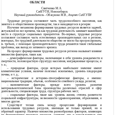
ОБЛАСТИ
Свитченко М.А.
СибГУТИ, Новосибирск
Научный руководитель - Облаухова М.В., доцент СибГУТИ
Трудовые ресурсы составляют часть трудоспособного населения, как
занятого в общественном производстве, так и находящегося в резерве.
Изучение механизма формирования трудовых ресурсов является задачей,
актуальной во все времена, так как трудовая деятельность занимает важнейшее
место в структуре социальных приоритетов. Во-первых, трудовые ресурсы
составляют составную часть естественных производительных сил в регионе,
вовторых, без трудовой деятельности общество не могло бы прогрессировать,
в- третьих, с помощью производительного труда решаются такие глобальные
проблемы, как выход из затяжного кризиса.
На процесс формирования трудовых ресурсов региона оказывает влияние
множество факторов, таких как:
–
демографические факторы, включающие в себя уровень рождаемости и
смертности, половозрастную структуру населения, миграционные процессы, и
т. п.;
–
природные факторы, среди которых наибольшее значение имеют
климатические условия, наличие полезных ископаемых, уровень плодородия
почвы, и т. д.;
–
исторические и
историко-этнографические факторы, а именно:
национальные традиции, обычаи, особенности семейного уклада, религия;
–
экономические факторы, прежде всего уровень развития
материальнотехнической базы производства различных отраслей и сфер
деятельности, специализация труда, структура рабочих мест;
–
социальные факторы, такие как: уровень жизни, степень развитости
социальной инфраструктуры, возможности здравоохранения, образования, и
многие другие.
Существует тесная связь между процессами формирования и
использования трудовых ресурсов, имеющая не только прямой, но и
обратный характер. Наличие множества разнообразных факторов, влияющих
на формирование трудовых ресурсов, означает, что и использоваться они