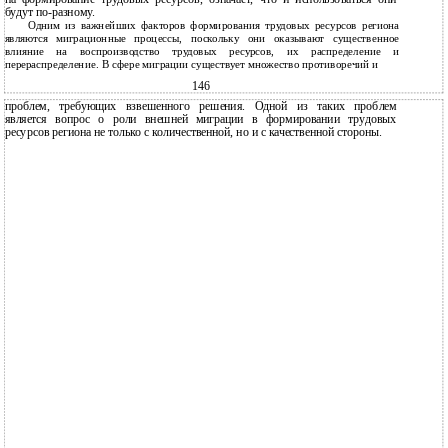
будут по-разному.
Одним из важнейших факторов формирования трудовых ресурсов региона
являются миграционные процессы, поскольку они оказывают существенное
влияние на воспроизводство трудовых ресурсов, их распределение и
перераспределение. В сфере миграции существует множество противоречий и
146
проблем, требующих взвешенного решения. Одной из таких проблем
является вопрос о роли внешней миграции в формировании трудовых
ресурсов региона не только с количественной, но и с качественной стороны.