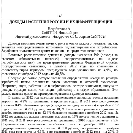
143
ДОХОДЫ НАСЕЛЕНИЯ РОССИИ И ИХ ДИФФЕРЕНЦИАЦИЯ
Недобиткова А.
СибГУТИ, Новосибирск
Научный руководитель - Анофриков С.П., доцент СибГУТИ
Доходы занимают очень важную роль в жизни каждого человека, так как
являются непосредственным источником удовлетворения его потребностей.
Заработная плата является одним из основных среди этих источников.
Реальные располагаемые денежные доходы населения РФ (доходы за
вычетом обязательных платежей, скорректированные на индекс
потребительских цен), по предварительным данным Федеральной службы
государственной статистики, в декабре 2012 года по сравнению с
соответствующим периодом предыдущего года увеличились на 4,9%, по
сравнению с ноябрем 2012 года - на 40,5%.
Средние денежные доходы населения определяются исходя из размера
заработной платы различных слоев населения и отраслей экономики.
Например, люди, работающие в нефтегазовом секторе экономики, получают
доходы гораздо выше, чем люди, работающие в сфере образования. Это
можно назвать одним из примеров неравенства доходов населения.
В целом за 2012 год реальные располагаемые денежные доходы населения
выросли на 4,2% по сравнению с прошлым годом. В 2011 году рост доходов
составил 0,4%. Денежные доходы (в среднем на душу населения) в декабре 2012
года составили 34 811 рублей, что на 10,3% больше по сравнению с данными за
декабрь прошлого года и на 42,4% больше по сравнению с ноябрем 2012 года. За
2012 год денежные доходы населения выросли на 10% по сравнению с данными за
2011 год. В 2011 году рост доходов по сравнению с 2010 годом составлял 9,5%.
Среднемесячная начисленная заработная плата в декабре 2012 г., по
предварительным данным, составила 34 860 рублей, по сравнению с декабрем
2011 года рост составил 6,9%, а по сравнению с ноябрем 2012 года - на 27%. В