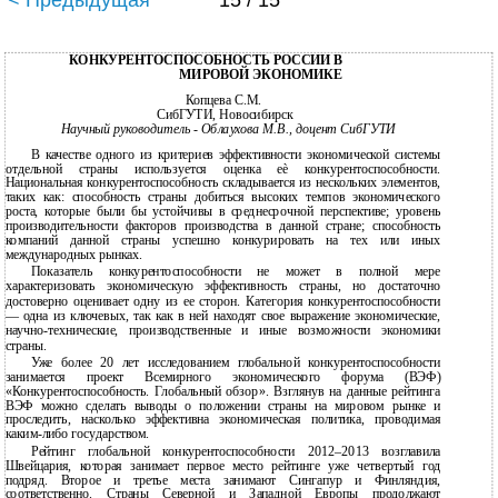
< Предыдущая
15 / 15
КОНКУРЕНТОСПОСОБНОСТЬ РОССИИ В
МИРОВОЙ ЭКОНОМИКЕ
Копцева С.М.
СибГУТИ, Новосибирск
Научный руководитель - Облаухова М.В., доцент СибГУТИ
В качестве одного из критериев эффективности экономической системы
отдельной страны используется оценка еѐ конкурентоспособности.
Национальная конкурентоспособность складывается из нескольких элементов,
таких как: способность страны добиться высоких темпов экономического
роста, которые были бы устойчивы в среднесрочной перспективе; уровень
производительности факторов производства в данной стране; способность
компаний данной страны успешно конкурировать на тех или иных
международных рынках.
Показатель конкурентоспособности не может в полной мере
характеризовать экономическую эффективность страны, но достаточно
достоверно оценивает одну из ее сторон. Категория конкурентоспособности
— одна из ключевых, так как в ней находят свое выражение экономические,
научно-технические, производственные и иные возможности экономики
страны.
Уже более 20 лет исследованием глобальной конкурентоспособности
занимается проект Всемирного экономического форума (ВЭФ)
«Конкурентоспособность. Глобальный обзор». Взглянув на данные рейтинга
ВЭФ можно сделать выводы о положении страны на мировом рынке и
проследить, насколько эффективна экономическая политика, проводимая
каким-либо государством.
Рейтинг глобальной конкурентоспособности 2012–2013 возглавила
Швейцария, которая занимает первое место рейтинге уже четвертый год
подряд. Второе и третье места занимают Сингапур и Финляндия,
соответственно. Страны Северной и Западной Европы продолжают