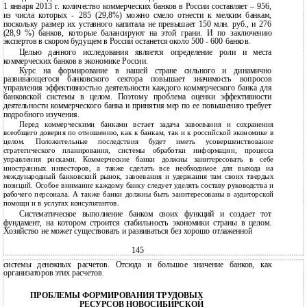
1 января 2013 г. количество коммерческих банков в России составляет – 956,
из числа которых - 285 (29,8%) можно смело отнести к мелким банкам,
поскольку размер их уставного капитала не превышает 150 млн. руб., и 276
(28,9 %) банков, которые балансируют на этой грани. И по заключению
экспертов в скором будущем в России останется около 500 - 600 банков.
Целью данного исследования является определение роли и места
коммерческих банков в экономике России.
Курс на формирование в нашей стране сильного и динамично
развивающегося банковского сектора повышает значимость вопросов
управления эффективностью деятельности каждого коммерческого банка для
банковской системы в целом. Поэтому проблема оценки эффективности
деятельности коммерческого банка и принятия мер по ее повышению требует
подробного изучения.
Перед коммерческими банками встает задача завоевания и сохранения
всеобщего доверия по отношению, как к банкам, так и к российской экономике в
целом. Положительные последствия будет иметь усовершенствование
стратегического планирования, системы обработки информации, процесса
управления рисками. Коммерческие банки должны заинтересовать в себе
иностранных инвесторов, а также сделать все необходимое для выхода на
международный банковский рынок, завоевания и удержания там своих твердых
позиций. Особое внимание каждому банку следует уделять составу руководства и
рабочего персонала. А также банки должны быть заинтересованы в аудиторской
помощи и в услугах консультантов.
Систематическое выполнение банком своих функций и создает тот
фундамент, на котором строится стабильность экономики страны в целом.
Хозяйство не может существовать и развиваться без хорошо отлаженной
145
системы денежных расчетов. Отсюда и большое значение банков, как
организаторов этих расчетов.
ПРОБЛЕМЫ ФОРМИРОВАНИЯ ТРУДОВЫХ
РЕСУРСОВ НОВОСИБИРСКОЙ