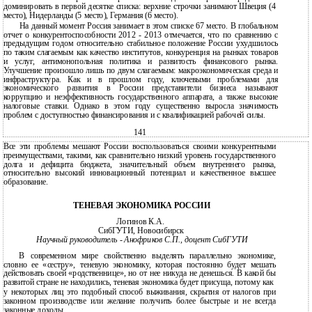
доминировать в первой десятке списка: верхние строчки занимают Швеция (4
место), Нидерланды (5 место), Германия (6 место).
На данный момент Россия занимает в этом списке 67 место. В глобальном
отчет о конкурентоспособности 2012 - 2013 отмечается, что по сравнению с
предыдущим годом относительно стабильное положение России ухудшилось
по таким слагаемым как качество институтов, конкуренция на рынках товаров
и услуг, антимонопольная политика и развитость финансового рынка.
Улучшение произошло лишь по двум слагаемым: макроэкономическая среда и
инфраструктура. Как и в прошлом году, ключевыми проблемами для
экономического развития в России представители бизнеса называют
коррупцию и неэффективность государственного аппарата, а также высокие
налоговые ставки. Однако в этом году существенно выросла значимость
проблем с доступностью финансирования и с квалификацией рабочей силы.
141
Все эти проблемы мешают России воспользоваться своими конкурентными
преимуществами, такими, как сравнительно низкий уровень государственного
долга и дефицита бюджета, значительный объем внутреннего рынка,
относительно высокий инновационный потенциал и качественное высшее
образование.
ТЕНЕВАЯ ЭКОНОМИКА РОССИИ
Логинов К.А.
СибГУТИ, Новосибирск
Научный руководитель - Анофриков С.П., доцент СибГУТИ
В
современном мире свойственно выделять параллельно экономике,
словно ее «сестру», теневую экономику, которая постоянно будет мешать
действовать своей «родственнице», но от нее никуда не денешься. В какой бы
развитой стране не находились, теневая экономика будет присуща, потому как
у
некоторых лиц это подобный способ выживания, скрытия от налогов при
законном производстве или желание получить более быстрые и не всегда
законные доходы.