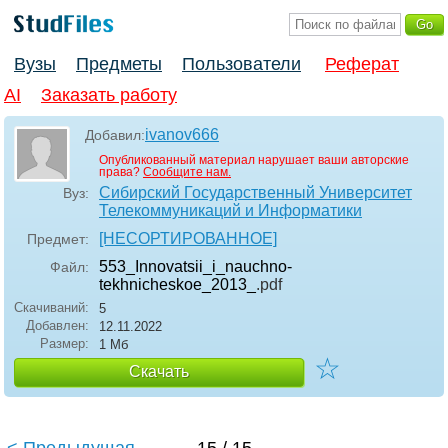
Вузы
Предметы
Пользователи
Реферат
AI
Заказать работу
ivanov666
Добавил:
Опубликованный материал нарушает ваши авторские
права?
Сообщите нам.
Сибирский Государственный Университет
Вуз:
Телекоммуникаций и Информатики
[НЕСОРТИРОВАННОЕ]
Предмет:
553_Innovatsii_i_nauchno-
Файл:
tekhnicheskoe_2013_
.pdf
Скачиваний:
5
Добавлен:
12.11.2022
Размер:
1 Мб
☆
Скачать