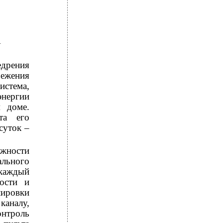
И
рения
режения
истема,
энергии
м доме.
та его
суток –
жности
ального
 каждый
ости и
лировки
аналу,
онтроль