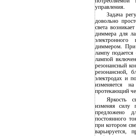
потребляемой 
управления.
Задача рег
довольно прост
света возникае
диммера для ла
электронного
диммером. При
лампу подается
лампой включен
резонансный кон
резонансной, б
электродах и п
изменяется на
протекающий чере
Яркость с
изменяя силу 
предложено д
постоянного то
при котором св
варьируется, 