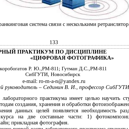
ранкинговая система связи с несколькими ретранслято
133
РНЫЙ ПРАКТИКУМ ПО ДИСЦИПЛИНЕ
«ЦИФРОВАЯ ФОТОГРАФИКА»
коробогатов Р. Ю.,РМ-811; Гутман Д.С.,РМ-811
СибГУТИ, Новосибирск
e-mail: ro-m-a-n@yandex.ru
й руководитель – Сединин В. И., профессор СибГУТ
 лабораторного практикума имеет целью научить ст
тодам создания, хранения и обработки фотоизображен
ения данных целей появляется необходимость раз
 курса на две составные части: 1) фотокомпозиц
айн; прикладная фотография.
ению первой части лабораторного практикума студент