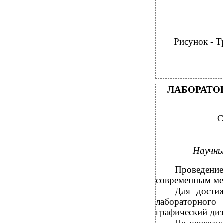
Рисунок - Т
ЛАБОРАТО
С
Научны
Проведение
современным ме
Для достиж
лабораторного
графический диз
По прохожд