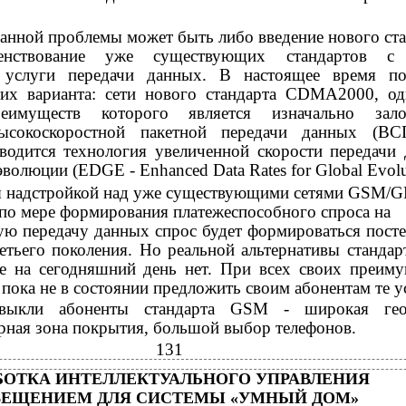
анной проблемы может быть либо введение нового ста
енствование уже существующих стандартов с
я услуги передачи данных. В настоящее время по
тих варианта: сети нового стандарта CDMA2000, о
еимуществ которого является изначально зало
ысокоскоростной пакетной передачи данных (ВС
водится технология увеличенной скорости передачи
эволюции (EDGE - Enhanced Data Rates for Global Evolu
ся надстройкой над уже существующими сетями GSM/G
по мере формирования платежеспособного спроса на
ую передачу данных спрос будет формироваться пост
ретьего поколения. Но реальной альтернативы станд
е на сегодняшний день нет. При всех своих преиму
ока не в состоянии предложить своим абонентам те у
выкли абоненты стандарта GSM - широкая гео
рная зона покрытия, большой выбор телефонов.
131
БОТКА ИНТЕЛЛЕКТУАЛЬНОГО УПРАВЛЕНИЯ
ВЕЩЕНИЕМ ДЛЯ СИСТЕМЫ «УМНЫЙ ДОМ»