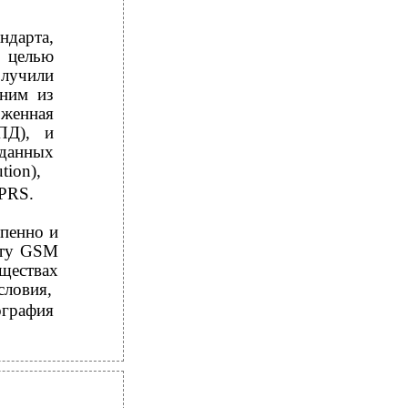
ндарта,
 целью
лучили
дним из
женная
ПД), и
 данных
tion),
PRS.
епенно и
арту GSM
ществах
словия,
графия