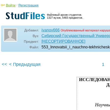
Войти
/
Регистрация
Файловый архив студентов.
1327 вузов, 5483 предметов.
ivanov666
Добавил:
Опубликованный материал наруша
Сибирский Государственный Универ
Вуз:
[НЕСОРТИРОВАННОЕ]
Предмет:
553_Innovatsii_i_nauchno-tekhniches
Файл:
<<
< Предыдущая
1
ИССЛЕДОВАН
Д
Научны