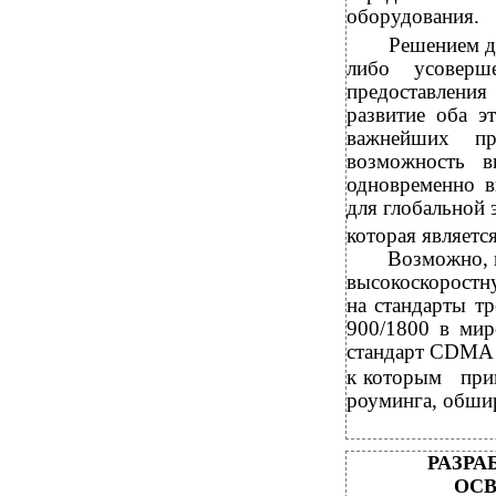
оборудования.
Решением д
либо усоверш
предоставлени
развитие оба э
важнейших пр
возможность в
одновременно в
для глобальной 
которая являет
Возможно, 
высокоскоростн
на стандарты т
900/1800 в мир
стандарт CDMA п
к
которым при
роуминга, обши
РАЗРА
ОС