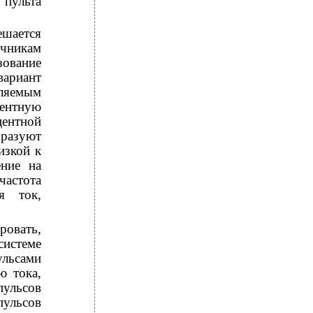
пульта
ешается
очникам
зование
вариант
ляемым
ентную
центной
бразуют
изкой к
ение на
частота
я ток,
овать,
системе
льсами
ю тока,
пульсов
пульсов