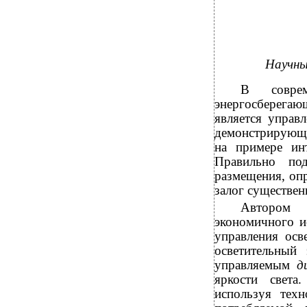
Научны
В совре
энергосберегаю
является управ
демонстрирующа
на примере ин
Правильно по
размещения, опр
залог существен
Автором 
экономичного и
управления осв
осветительный
управляемым
д
яркости света
используя тех