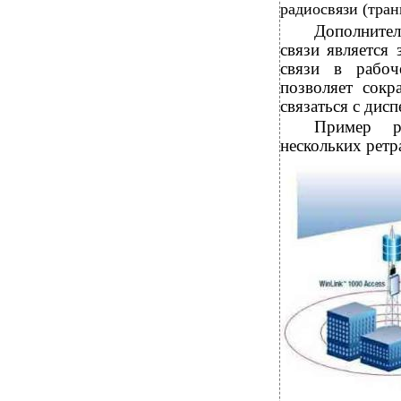
радиосвязи (тран
Дополните
связи является
связи в рабоч
позволяет сокр
связаться с дис
Пример р
нескольких ретр