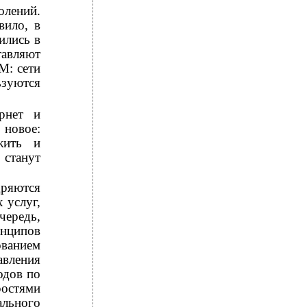
олений.
вило, в
ились в
тавляют
M: сети
ьзуются
рнет и
 новое:
жить и
 станут
ряются
 услуг,
чередь,
нципов
ванием
авления
одов по
ростями
ального