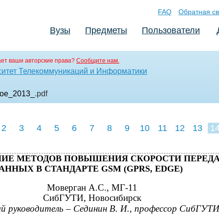
FAQ
Обратная св
Вузы
Предметы
Пользователи
ет ваши авторские права?
Сообщите нам.
ситет Телекоммуникаций и Информатики
koe_2013_
.pdf
2
3
4
5
6
7
8
9
10
11
12
13
1
ИЕ МЕТОДОВ ПОВЫШЕНИЯ СКОРОСТИ ПЕРЕД
АННЫХ В СТАНДАРТЕ GSM (GPRS, EDGE)
Моверган А.С., МГ-11
СибГУТИ, Новосибирск
й руководитель – Сединин В. И., профессор СибГУТ