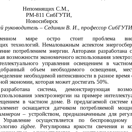
Непомнящих С.М.,
РМ-811 СибГУТИ,
Новосибирск
й руководитель – Сединин В. И., профессор СибГУТ
менном мире остро стоит проблема внед
щих технологий. Немаловажным аспектом энергосбе
ление потреблением энергии. Авторами разработана с
я возможности экономичного использования электро
теллектуального управления освещением в частно
добранный объем необходимого освещения, мес
еделение необходимой интенсивности в разное время 
ной экономии, которая может достигать 50%.
разработана система, демонстрирующая возмо
спользования электроэнергии на примере интеллекту
ещением в частном доме. В предлагаемой системе
 элемент оснащается датчиком потребляемой мощн
иммером
– устройством, предназначенным для регу
. Управление осуществляется по беспроводному к
нологию
zigbee.
Регулировка яркости свечения и к