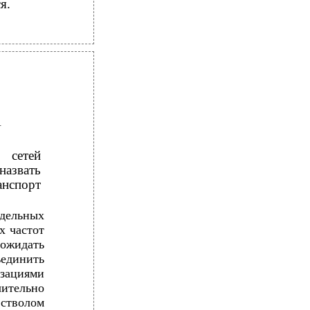
я.
И
 сетей
азвать
анспорт
дельных
х частот
ожидать
ъединить
зациями
чительно
стволом