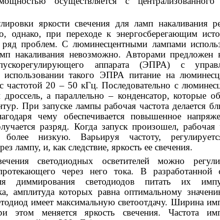
мощностью осуществляется с централизованного 
улировки яркости свечения для ламп накаливания р
о, однако, при переходе к энергосберегающим ист
т ряд проблем. С люминесцентными лампами исполь
мп накаливания невозможно. Авторами предложен 
 пускорегулирующего аппарата (ЭПРА) с управ
 использовании такого ЭПРА питание на люминесц
 с частотой 20 – 50 кГц. Последовательно с люминес
 дроссель, а параллельно – конденсатор, которые о
тур. При запуске лампы рабочая частота делается бл
лагодаря чему обеспечивается повышенное напряж
олучается разряд. Когда запуск произошел, рабочая 
 более низкую. Варьируя частоту, регулируетс
з лампу, и, как следствие, яркость ее свечения.
вечения светодиодных осветителей можно регулир
протекающего через него тока. В разработанной 
ля диммирования светодиодов питать их импу
ка, амплитуда которых равна оптимальному значени
етодиод имеет максимальную светоотдачу. Ширина им
при этом меняется яркость свечения. Частота им