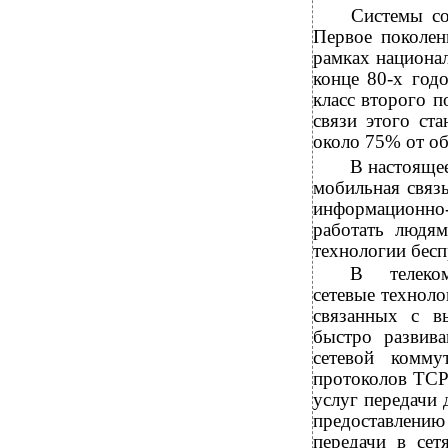
Системы со
Первое поколен
рамках национа
конце 80-х год
класс второго п
связи этого ст
около 75% от об
В
настоящ
мобильная связь
информационно
работать людя
технологии бес
В
телек
сетевые техноло
связанных с в
быстро развив
сетевой комму
протоколов TCP
услуг передачи 
предоставлению 
передачи в сет