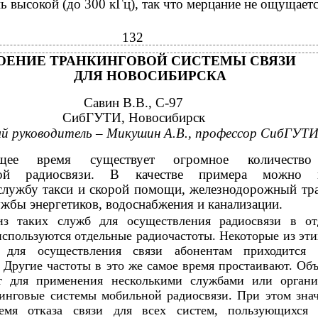
ь высокой (до 300 кГц), так что мерцание не ощущаетс
132
ОЕНИЕ ТРАНКИНГОВОЙ СИСТЕМЫ СВЯЗИ
ДЛЯ НОВОСИБИРСКА
Савин В.В., С-97
СибГУТИ, Новосибирск
й руководитель – Микушин А.В., профессор СибГУТ
ящее время существует огромное количество
нной радиосвязи. В качестве примера можно н
службу такси и скорой помощи, железнодорожный тр
жбы энергетиков, водоснабжения и канализации.
из таких служб для осуществления радиосвязи в от
используются отдельные радиочастоты. Некоторые из эти
 для осуществления связи абонентам приходится 
. Другие частоты в это же самое время простаивают. Об
от для применения несколькими службами или органи
инговые системы мобильной радиосвязи. При этом зна
емя отказа связи для всех систем, пользующихся 