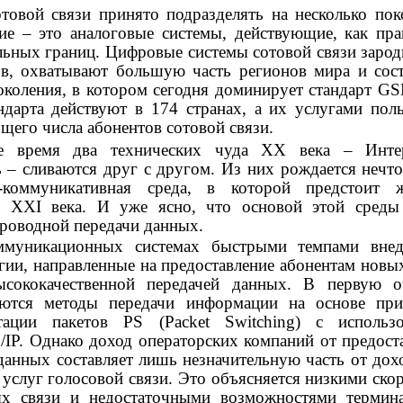
товой связи принято подразделять на несколько пок
ие – это аналоговые системы, действующие, как пра
льных границ. Цифровые системы сотовой связи зарод
ов, охватывают большую часть регионов мира и сос
околения, в котором сегодня доминирует стандарт GS
андарта действуют в 174 странах, а их услугами пол
щего числа абонентов сотовой связи.
ее время два технических чуда XX века – Инте
 – сливаются друг с другом. Из них рождается нечто
-коммуникативная среда, в которой предстоит 
м XXI века. И уже ясно, что основой этой среды
проводной передачи данных.
оммуникационных системах быстрыми темпами внед
гии, направленные на предоставление абонентам новых
ысококачественной передачей данных. В первую о
аются методы передачи информации на основе при
тации пакетов PS (Packet Switching) с использо
/IP. Однако доход операторских компаний от предост
данных составляет лишь незначительную часть от дох
услуг голосовой связи. Это объясняется низкими ско
ях связи и недостаточными возможностями термин