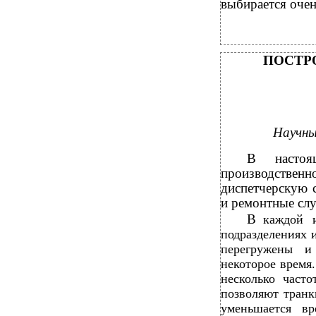
выбирается очен
ПОСТР
Научны
В
насто
производстве
диспетчерскую 
и ремонтные слу
В
каждой 
подразделениях 
перегружены и
некоторое время
несколько част
позволяют транк
уменьшается вр