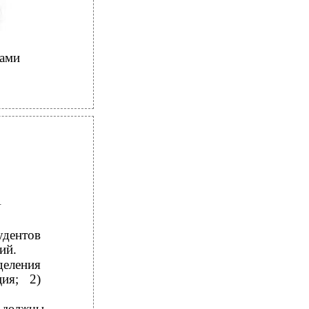
рами
И
удентов
ий.
деления
ия; 2)
ы должны