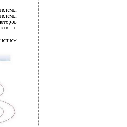
истемы
системы
яторов
ожность
нением