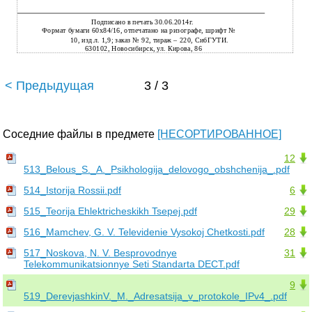
Подписано в печать 30.06.2014г.
Формат бумаги 60х84/16, отпечатано на ризографе, шрифт №
10, изд.л. 1,9; заказ № 92, тираж – 220, СибГУТИ.
630102, Новосибирск, ул. Кирова, 86
< Предыдущая
3 / 3
Соседние файлы в предмете
[НЕСОРТИРОВАННОЕ]
12
513_Belous_S._A._Psikhologija_delovogo_obshchenija_.pdf
514_Istorija Rossii.pdf
6
515_Teorija Ehlektricheskikh Tsepej.pdf
29
516_Mamchev, G. V. Televidenie Vysokoj Chetkosti.pdf
28
517_Noskova, N. V. Besprovodnye
31
Telekommunikatsionnye Seti Standarta DECT.pdf
9
519_DerevjashkinV._M._Adresatsija_v_protokole_IPv4_.pdf