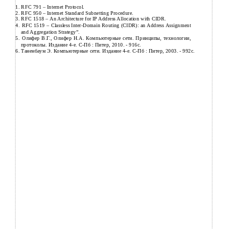
1.
RFC 791 – Internet Protocol.
2.
RFC 950 – Internet Standard Subnetting Procedure.
3.
RFC 1518 – An Architecture for IP Address Allocation with CIDR.
4.
RFC 1519 – Classless
Inter-Domain Routing (CIDR): an Address Assignment
and Aggregation Strategy”.
5.
Олифер В.Г., Олифер Н.А. Компьютерные сети. Принципы, технологии,
протоколы. Издание
4-е. С-Пб : Питер, 2010. - 916с.
6.
Таненбаум Э. Компьютерные сети. Издание
4-е. С-Пб : Питер, 2003. - 992с.