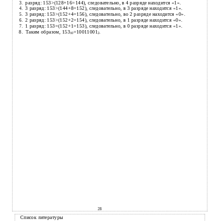
разряд: 153>(128+16=144), следовательно, в 4 разряде находится «1».
3.
3 разряд: 153>(144+8=152), следовательно, в 3 разряде находится «1».
4.
3 разряд: 153>(152+4=156), следовательно, во 2 разряде находится «0».
5.
2 разряд: 153>(152+2=154), следовательно, в 1 разряде находится «0».
6.
1 разряд: 153=(152+1=153), следовательно, в 0 разряде находится «1».
7.
8.
Таким образом, 153
=10011001
.
10
2
28
Список литературы