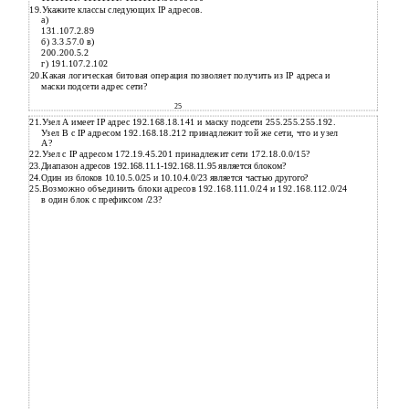
19.Укажите классы следующих IP адресов.
а)
131.107.2.89
б) 3.3.57.0 в)
200.200.5.2
г) 191.107.2.102
20.Какая логическая битовая операция позволяет получить из IP адреса и
маски подсети адрес сети?
25
21.Узел A имеет IP адрес 192.168.18.141 и маску подсети 255.255.255.192.
Узел B с IP адресом 192.168.18.212 принадлежит той же сети, что и узел
A?
22.Узел с IP адресом 172.19.45.201 принадлежит сети 172.18.0.0/15?
23.Диапазон адресов 192.168.11.1-192.168.11.95 является блоком?
24.Один из блоков 10.10.5.0/25 и 10.10.4.0/23 является частью другого?
25.Возможно объединить блоки адресов 192.168.111.0/24 и 192.168.112.0/24
в один блок с префиксом /23?