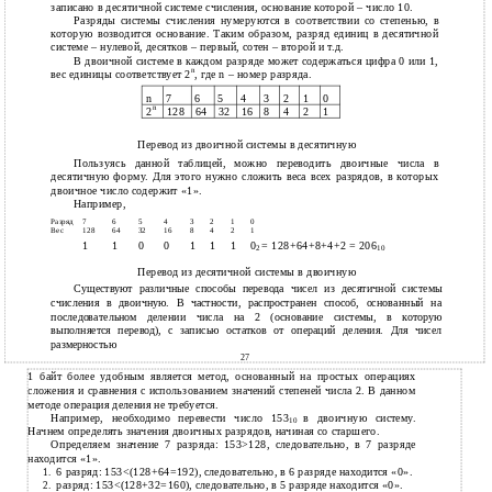
записано в десятичной системе счисления, основание которой – число 10.
Разряды системы счисления нумеруются в соответствии со степенью, в
которую возводится основание. Таким образом, разряд единиц в десятичной
системе – нулевой, десятков – первый, сотен – второй и т.д.
В двоичной системе в каждом разряде может содержаться цифра 0 или 1,
n
вес единицы соответствует 2
, где n – номер разряда.
n
7
6
5
4
3
2
1
0
n
2
128
64
32
16
8
4
2
1
Перевод из двоичной системы в десятичную
Пользуясь данной таблицей, можно переводить двоичные числа в
десятичную форму. Для этого нужно сложить веса всех разрядов, в которых
двоичное число содержит «1».
Например,
Разряд
7
6
5
4
3
2
1
0
Вес
128
64
32
16
8
4
2
1
1
1
0
0
1
1
1
0
= 128+64+8+4+2 = 206
2
10
Перевод из десятичной системы в двоичную
Существуют различные способы перевода чисел из десятичной системы
счисления в двоичную. В частности, распространен способ, основанный на
последовательном делении числа на 2 (основание системы, в которую
выполняется перевод), с записью остатков от операций деления. Для чисел
размерностью
27
1 байт более удобным является метод, основанный на простых операциях
сложения и сравнения с использованием значений степеней числа 2. В данном
методе операция деления не требуется.
Например, необходимо перевести число 153
в двоичную систему.
10
Начнем определять значения двоичных разрядов, начиная со старшего.
Определяем значение 7 разряда: 153>128, следовательно, в 7 разряде
находится «1».
6 разряд: 153<(128+64=192), следовательно, в 6 разряде находится «0».
1.
разряд: 153<(128+32=160), следовательно, в 5 разряде находится «0».
2.