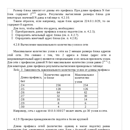
Размер блока зависит от длины его префикса. При длине префикса N бит
32-N
блок содержит 2
адреса. Результаты вычисления размера блока для
некоторых значений N даны в таблице п. 4.2.10.
Таким образом, если например, задан блок адресов 224.0.1.0/29, то он
содержит 8 адресов.
Для того, чтобы найти эти адреса, необходимо:
Преобразовать длину префикса в маску подсети (см. п. 4.2.5).

Определить начальный адрес блока (см. п. 4.2.7).

Определить конечный адрес блока (см. п. 4.2.8).

4.2.8
Вычисление максимального количества узлов в сети
Максимальное количество узлов в сети на 2 меньше размера блока адресов
этой сети. Это связано с тем, что 2 адреса в блоке (адрес сети и
широковещательный адрес) являются специальными и их нельзя присвоить узлам.
32-N
Для сети с префиксом длиной N бит максимальное количество узлов равно 2
-2.
Для некоторых длин префикса результаты вычисления приведены в таблице:
Табл. 3.
Зависимость максимального количества узлов от длины префикса
Количество адресов
Максимальное
Длина префикса,
в блоке
количество
бит
узлов
/24
256
254
/25
128
126
/26
64
62
/27
32
30
/28
16
14
/29
8
6
/30
4
2
Например, сеть с адресом 10.0.0.160/27 может иметь до 30 узлов в сети.
4.2.9 Проверка принадлежности подсети к более крупной
Длина префикса сетей (количество единиц в маске подсети) равна
количеству бит, занимаемых номером сети. Блок с большей длиной префикса