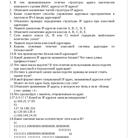
В чем принципиальное отличие структуры адреса протоколов
1.
канального уровня (MAC адреса) от IP адреса?
Объясните назначение частей структуры IP адреса.
2.
Какие существуют способы управления адресным пространством в
3.
протоколе IPv4 (виды адресации)?
Объясните принцип определения структуры IP адреса при классовой
4.
адресации.
Укажите диапазоны IP адресов классов А, В, С, D, Е.
5.
Объясните назначение адресов классов А, В, С, D, Е.
6.
Сеть какого класса (А, В или С) может содержать наибольшее
7.
количество узлов?
Укажите недостатки классовой адресации.
8.
Каковы основные отличия классовой системы адресации от
9.
бесклассовой?
10.В чем преимущества бесклассовой адресации?
11.Какой диапазон IP адресов называется блоком? Что такое длина
префикса блока?
12.Что такое маска подсети? В чем отличия использования масок подсети
при классовой и бесклассовой адресации?
13.Почему в двоичной записи маски подсети единица не может стоять
правее нуля?
14.Какой формат имеет специальный IP адрес, называемый адресом сети?
Может ли этот адрес быть присвоен узлу сети?
15.Объясните применение IP адреса, в котором все биты в поле «Номер
узла» равны «1».
16.Что произойдет с пакетом, отправленным на адрес
127.0.0.1? 17.Какой из IP адресов записан некорректно?
а) 106.25.17.99
б)
157.16.180.256
в) 129.64.128.0
г) 196.146.24.10
18.Какое значение маски соответствует сети класса В?
а)
11111111.00000000.00000000.00000000
б) 11111111.
11111111.00000000.00000000 в)
11111111. 11111111. 11111111.00000000