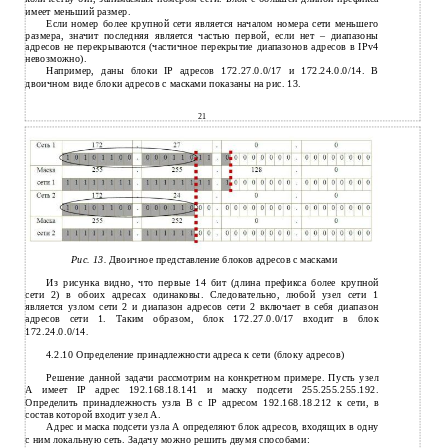
имеет меньший размер.
Если номер более крупной сети является началом номера сети меньшего
размера, значит последняя является частью первой, если нет – диапазоны
адресов не перекрываются (частичное перекрытие диапазонов адресов в IPv4
невозможно).
Например, даны блоки IP адресов 172.27.0.0/17 и 172.24.0.0/14. В
двоичном виде блоки адресов с масками показаны на рис. 13.
21
Рис. 13.
Двоичное представление блоков адресов с масками
Из рисунка видно, что первые 14 бит (длина префикса более крупной
сети 2) в обоих адресах одинаковы. Следовательно, любой узел сети 1
является узлом сети 2 и диапазон адресов сети 2 включает в себя диапазон
адресов сети 1. Таким образом, блок 172.27.0.0/17 входит в блок
172.24.0.0/14
.
4.2.10 Определение принадлежности адреса к сети (блоку адресов)
Решение данной задачи рассмотрим на конкретном примере. Пусть узел
A имеет IP адрес 192.168.18.141 и маску подсети 255.255.255.192.
Определить принадлежность узла B с IP адресом 192.168.18.212 к сети, в
состав которой входит узел A.
Адрес и маска подсети узла А определяют блок адресов, входящих в одну
с ним локальную сеть. Задачу можно решить двумя способами: