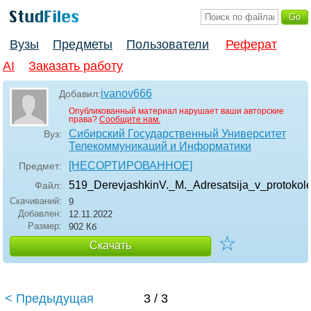
Вузы
Предметы
Пользователи
Реферат
AI
Заказать работу
ivanov666
Добавил:
Опубликованный материал нарушает ваши авторские
права?
Сообщите нам.
Сибирский Государственный Университет
Вуз:
Телекоммуникаций и Информатики
[НЕСОРТИРОВАННОЕ]
Предмет:
519_DerevjashkinV._M._Adresatsija_v_protokol
Файл:
Скачиваний:
9
Добавлен:
12.11.2022
Размер:
902 Кб
☆
Скачать
< Предыдущая
3 / 3