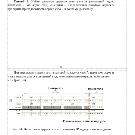
Способ 1.
Найти диапазон адресов сети узла A (начальный адрес
диапазона – это адрес сети, конечный – направленный broadcast адрес) и
проверить принадлежность адреса узла B к данному диапазону.
22
Для определения адреса сети, в которой находится узел А, переведем адрес и
маску подсети узла А в двоичный вид, затем выполним операцию побитового
«И» (рис. 14).
Рис. 14.
Вычисление адреса сети по заданному IP адресу и маске подсети