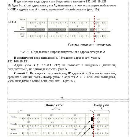
В десятичном виде адрес сети будет иметь значение 192.168.18.128.
Найдем broadcast адрес сети узла A, выполнив для этого операцию побитового
«ИЛИ» адреса узла А с инвертированной маской подсети (рис. 15).
Рис. 15.
Определение широковещательного адреса сети узла А
В десятичном виде направленный broadcast адрес в сети узла А –
192.168.18.191.
Адрес узла В (192.168.18.212) не попадает в найденный диапазон,
следовательно, не принадлежит сети узла А.
Способ 2.
Переведя в двоичный вид IP адреса А и В и маску подсети,
сравним значения поля «Номер узла» в адресах А и В. Если они совпадают,
узлы находятся в одной сети, если нет – в разных.
23