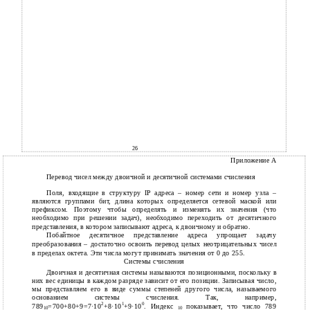
26
Приложение А
Перевод чисел между двоичной и десятичной системами счисления
Поля, входящие в структуру IP адреса – номер сети и номер узла –
являются группами бит, длина которых определяется сетевой маской или
префиксом. Поэтому чтобы определять и изменять их значения (что
необходимо при решении задач), необходимо переходить от десятичного
представления, в котором записывают адреса, к двоичному и обратно.
Побайтное десятичное представление адреса упрощает задачу
преобразования – достаточно освоить перевод целых неотрицательных чисел
в пределах октета. Эти числа могут принимать значения от 0 до 255.
Системы счисления
Двоичная и десятичная системы называются позиционными, поскольку в
них вес единицы в каждом разряде зависит от его позиции. Записывая число,
мы представляем его в виде суммы степеней другого числа, называемого
основанием системы счисления. Так, например,
2
1
0
789
=700+80+9=7·10
+8·10
+9·10
. Индекс
показывает, что число 789
10
10