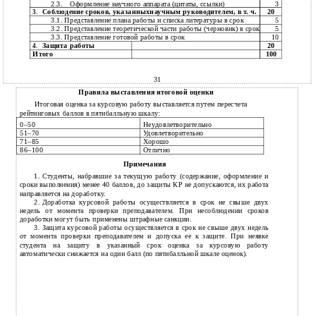
2.3.
Оформление научного аппарата (цитаты, ссылки)
3
Соблюдение сроков, указанныхнаучным руководителем, в т. ч.
20
3.
3.1. Представление плана работы и списка литературы в срок
5
3.2. Представление теоретической части работы (черновик) в срок
5
3.3. Представление готовой работы в срок
10
Защита работы
20
4.
Итого
100
31
Правила выставления итоговой оценки
Итоговая оценка за курсовую работу выставляется путем пересчета
рейтинговых баллов в пятибалльную шкалу:
0–50
Неудовлетворительно
51–70
Удовлетворительно
71–85
Хорошо
86–100
Отлично
Примечания
1.
Студенты, набравшие за текущую работу (содержание, оформление и
сроки выполнения) менее 40 баллов, до защиты КР не допускаются, их работа
направляется на доработку.
2.
Доработка курсовой работы осуществляется в срок не свыше двух
недель от момента проверки преподавателем. При несоблюдении сроков
доработки могут быть применены штрафные санкции.
3.
Защита курсовой работы осуществляется в срок не свыше двух недель
от момента проверки преподавателем и допуска ее к защите. При неявке
студента на защиту в указанный срок оценка за курсовую работу
автоматически снижается на один балл (по пятибалльной шкале оценок).