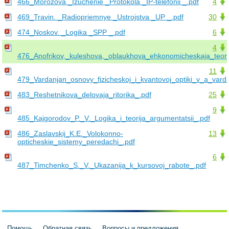
466_Morozova _Izuchenie _Protokola _IP-telefonii _.pdf
4
469_Travin. _Radiopriemnye _Ustrojstva _UP _.pdf
30
474_Noskov. _Logika _SPP _.pdf
6
4
476_Anofrikov,_kuleshova,_oblaukhova_ehkonomicheskaja_teori
11
479_Vardanjan_osnovy_fizicheskoj_i_kvantovoj_optiki_v_a_vard
483_Reshetnikova_delovaja_ritorika_.pdf
25
9
485_Kajgorodov_P._V._Logika_i_teorija_argumentatsii_.pdf
486_Zaslavskij_K.E._Volokonno-
13
opticheskie_sistemy_peredachi_.pdf
6
487_Timchenko_S._V._Ukazanija_k_kursovoj_rabote_.pdf
Помощь
Обратная связь
Вопросы и предложения