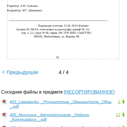
Редактор:
А.Н. Савиных
Корректор:
М.Г. Девищенко
Подписано в печать 21.05.2014 Формат
бумаги 62×84/16, отпечатано на ризографе, шрифт № 10,
изд. л. 2,1, заказ № 46, тираж 100. ГОУ ВПО «СибГУТИ»
630102, Новосибирск, ул. Кирова, 86.
33
< Предыдущая
4 / 4
Соседние файлы в предмете
[НЕСОРТИРОВАННОЕ]
463_Lebedenko, _Programmnoe _Obespechenie _Ofisa
2
_.pdf
465_Morozova _Administrirovanie _Gibkogo
12
_Kommutatora _.pdf