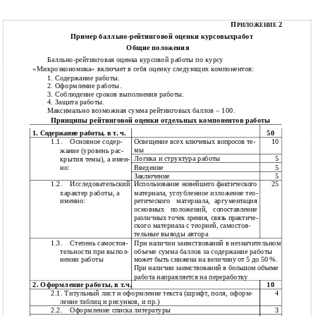
П
2
РИЛОЖЕНИЕ
Пример балльно-рейтинговой оценки курсовыхработ
Общие положения
Балльно-рейтинговая оценка курсовой работы по курсу
«Микроэкономика» включает в себя оценку следующих компонентов:
1.
Содержание работы.
2.
Оформление работы.
3.
Соблюдение сроков выполнения работы.
4.
Защита работы.
Максимально возможная сумма рейтинговых баллов – 100.
Принципы рейтинговой оценки отдельных компонентов работы
50
1. Содержание работы, в т. ч.
1.1.
Основное содер-
10
Освещение всех ключевых вопросов те-
мы
жание (уровень рас-
Логика и структура работы
5
крытия темы), а имен-
Введение
5
но:
5
Заключение
1.2.
Исследовательский
25
Использование новейшего фактического
характер работы, а
материала, углубленное изложение тео-
именно:
материала,
аргументация
ретического
основных
положений,
сопоставление
различных точек зрения, связь практиче-
ского материала с теорией, самостоя-
тельные выводы автора
1.3.
Степень самостоя-
При наличии заимствований в незначительном
тельности при выпол-
объеме сумма баллов за содержание работы
нении работы
может быть снижена на величину от 5 до 50 %.
При наличии заимствований в большом объеме
работа направляется на переработку
2. Оформление работы, в т.ч.
10
2.1. Титульный лист и оформление текста (шрифт, поля, оформ-
4
ление таблиц и рисунков, и пр.)
2.2.
Оформление списка литературы
3