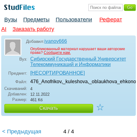
Вузы
Предметы
Пользователи
Реферат
AI
Заказать работу
ivanov666
Добавил:
Опубликованный материал нарушает ваши авторские
права?
Сообщите нам.
Сибирский Государственный Университет
Вуз:
Телекоммуникаций и Информатики
[НЕСОРТИРОВАННОЕ]
Предмет:
476_Anofrikov,_kuleshova,_oblaukhova_ehkonom
Файл:
Скачиваний:
4
Добавлен:
12.11.2022
Размер:
461 Кб
☆
Скачать
< Предыдущая
4 / 4