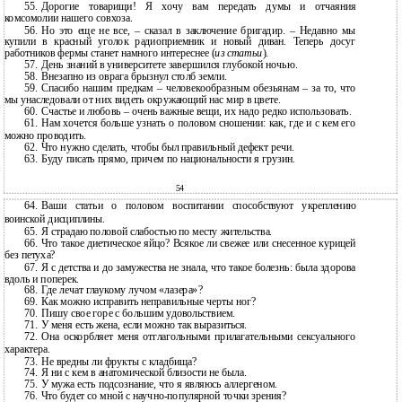
55.
Дорогие товарищи! Я хочу вам передать думы и отчаяния
комсомолии нашего совхоза.
56.
Но это еще не все, – сказал в заключение бригадир. – Недавно мы
купили в красный уголок радиоприемник и новый диван. Теперь досуг
работников фермы станет намного интереснее (
из статьи
).
57.
День знаний в университете завершился глубокой ночью.
58.
Внезапно из оврага брызнул столб земли.
59.
Спасибо нашим предкам – человекообразным обезьянам – за то, что
мы унаследовали от них видеть окружающий нас мир в цвете.
60.
Счастье и любовь – очень важные вещи, их надо редко использовать.
61.
Нам хочется больше узнать о половом сношении: как, где и с кем его
можно проводить.
62.
Что нужно сделать, чтобы был правильный дефект речи.
63.
Буду писать прямо, причем по национальности я грузин.
54
64.
Ваши статьи о половом воспитании способствуют укреплению
воинской дисциплины.
65.
Я страдаю половой слабостью по месту жительства.
66.
Что такое диетическое яйцо? Всякое ли свежее или снесенное курицей
без петуха?
67.
Я с детства и до замужества не знала, что такое болезнь: была здорова
вдоль и поперек.
68.
Где лечат глаукому лучом «лазера»?
69.
Как можно исправить неправильные черты ног?
70.
Пишу свое горе с большим удовольствием.
71.
У меня есть жена, если можно так выразиться.
72.
Она оскорбляет меня отглагольными прилагательными сексуального
характера.
73.
Не вредны ли фрукты с кладбища?
74.
Я ни с кем в анатомической близости не была.
75.
У мужа есть подсознание, что я являюсь аллергеном.
76.
Что будет со мной с
научно-популярной точки зрения?