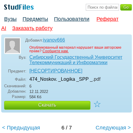
Вузы
Предметы
Пользователи
Реферат
AI
Заказать работу
ivanov666
Добавил:
Опубликованный материал нарушает ваши авторские
права?
Сообщите нам.
Сибирский Государственный Университет
Вуз:
Телекоммуникаций и Информатики
[НЕСОРТИРОВАННОЕ]
Предмет:
474_Noskov. _Logika _SPP _
.pdf
Файл:
Скачиваний:
6
Добавлен:
12.11.2022
Размер:
584 Кб
☆
Скачать
< Предыдущая
6 / 7
Следующая >