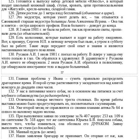
125.
Готовится к выпуску набор детской мебели «Юность», в который
входит школьный книжный шкаф, стулья, кровать, цепи противоскольжения
для «Жигулей»,
кресло-качалка, складной гамак.
126.
Детям ростом до 1 метра вход бесплатный (
объявление в цирке
).
127.
Это медсестра, которая умеет делать все, – так отзывается о
Санниковой старшая медсестра больницы Анна Алексеевна Игрина. – Она так
и зовется – сестра широкого профиля. Взяла больного – доведет до конца.
128.
Я 3 июля 1981 г. не была на работе, так как приезжали сваты, пропи-
вали дочь (
из объяснительной
).
129.
Есть колхозники, которые выпьют и ходят на работу ежедневно.
Вот, к примеру, Сергеев Н.П. в пятницу вечером был пьян, а утром в субботу
был на работе. Такие люди передают свой опыт и знания и являются
наставниками молодого поколения.
130.
Русаков А.И. 1 июля 1981 г. поехал на работу. В сквере у завода ему
чтото попало в глаз. Он обратился в здравпункт. В здравпункте у Русакова
А.И. ничего не обнаружили. 2 июля Русаков А.И. обратился в поликлинику,
где обнаружили иностранное тело и выдали больничный.
57
131.
Главная проблема у Ивана – суметь правильно распределить
драгоценное время. И порой сутки растягиваются у засидевшегося над книгой
комсорга до двадцати семи часов.
132.
У нас в питомнике много собак, но в основном мы питаемся за счет
клубного собаководства (
из радиопередачи
).
133.
Отличились повара местного треста столовых. Во время работы
выставки можно было продегустировать их, посоветоваться с кулинарами.
134.
Уже второй месяц не справляются со своими планами аптека № 64 и
совхоз по валовому надою молока.
135.
При выполнении заявки по электрике за № 407 корпус 253 кв. 109 и
по сантехнике № 518 адрес тот же сантехника Юрьева Б.В. покусала собака,
вместо того, чтобы извиниться, она обозвала его ДУРАКОМ. Заявку
выполнять не стали (
из докладной
).
136.
Манный пудель (
из меню
).
137.
Наши заявления бригадир не принимает. Он оторван от нас, как