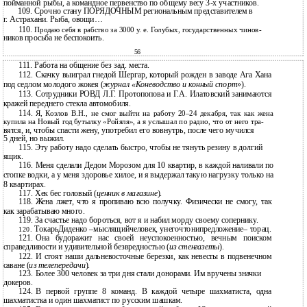
пойманной рыбы, а командное первенство по общему весу
3-х участников.
109.
Срочно стану ПОРЯДОЧНЫМ региональным представителем в
г. Астрахани. Рыба, овощи…
110.
Продаю себя в рабство за 3000 у. е. Голубых, государственных чинов-
ников просьба не беспокоить.
56
111.
Работа на общение без зад. места.
112.
Скачку выиграл гнедой Шергар, который рожден в заводе Ага Хана
под седлом молодого жокея (
журнал «Коневодство и конный спорт
»).
113.
Сотрудники РОВД Л.Г. Протопопова и Г.А. Илатовский занимаются
кражей переднего стекла автомобиля.
114.
Я, Козлов В.Н., не смог выйти на работу
20–24 декабря, так как жена
купила на Новый год бутылку «Ройяля», а я услышал по радио, что от него тра-
вятся, и, чтобы спасти жену, употребил его вовнутрь, после чего мучился
5
дней, но выжил.
115.
Эту работу надо сделать быстро, чтобы не тянуть резину в долгий
ящик.
116.
Меня сделали Дедом Морозом для 10 квартир, в каждой наливали по
стопке водки, а у меня здоровье хилое, и я выдержал такую нагрузку только на
8
квартирах.
117.
Хек бес головый (
ценник в магазине
).
118.
Жена лжет, что я пропиваю всю получку. Физически не смогу, так
как зарабатываю много.
119.
За счастье надо бороться, вот я и набил морду своему сопернику.
ТокарьДиденко
–мыслящийчеловек, унегочтонипредложение– торац.
120.
121.
Она будоражит нас своей неуспокоенностью, вечным поиском
справедливости и удивительной безвредностью (
из стенгазеты
).
122.
И стоят наши дальневосточные березки, как невесты в подвенечном
саване (
из телепередачи
).
123.
Более 300 человек за три дня стали донорами. Им вручены значки
докеров.
124.
В первой группе 8 команд. В каждой четыре шахматиста, одна
шахматистка и один шахматист по русским шашкам.