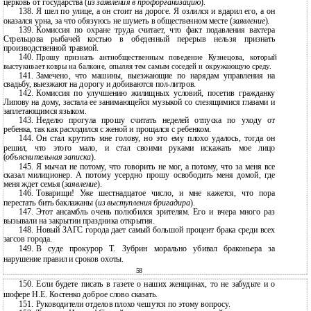
церковь от государства (
из заявления в профорганизацию
).
138.
Я шел по улице, а он стоит на дороге. Я озлился и вдарил его, а он
оказался урна, за что обязуюсь не шуметь в общественном месте (
заявление
).
139.
Комиссия по охране труда считает, что факт подавления вахтера
Стрельцова рыбачей костью в обеденный перерыв нельзя признать
производственной травмой.
140.
Прошу признать антиобщественным поведение Кузнецова, который
выстукивает ковры на балконе, опыляя тем самым соседей и окружающую среду.
141.
Замечено, что машины, выезжающие по нарядам управления на
свадьбу, выезжают на дорогу и добиваются
пол-литров.
142.
Комиссия по улучшению жилищных условий, посетив гражданку
Липову на дому, застала ее занимающейся музыкой со слезящимися глазами и
заплетающимся языком.
143.
Неделю прогула прошу считать неделей отпуска по уходу от
ребенка, так как расходился с женой и прощался с ребенком.
144.
Он стал крутить мне голову, но это ему плохо удалось, тогда он
решил, что этого мало, и стал своими руками искажать мое лицо
(
объяснительная записка
).
145.
Я мычал не потому, что говорить не мог, а потому, что за меня все
сказал милиционер. А потому усердно прошу освободить меня домой, где
меня ждет семья (
заявление
).
146.
Товарищи! Уже шестнадцатое число, и мне кажется, что пора
перестать бить баклажаны (
из выступления бригадира
).
147.
Этот ансамбль очень полюбился зрителям. Его и вчера много раз
вызывали на закрытии праздника открытия.
148.
Новый ЗАГС города дает самый большой процент брака среди всех
загсов города.
149.
В суде прокурор Т. Зубрин морально убивал браконьера за
нарушение правил и сроков охоты.
58
150.
Если будете писать в газете о наших женщинах, то не забудьте и о
шофере Н.Е. Костенко доброе слово сказать.
151.
Руководители отделов плохо чешутся по этому вопросу.