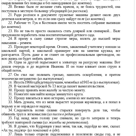
окарауливания без поводка и без намордников (
из заметки
).
20.
Велико было ее желание стать врачом, и, не боясь трудностей, она
поступила в местную больницу уборщицей (
из рассказа
).
21.
Ради росписи в документе груженые машины делают около двух
десятков километров, и это если они сразу найдут поле (
из заметки
).
22.
Рабочие тт. Гук и Костюков имели честь посетить собрание выпивши
(
из заметки
).
23.
Но не
так-то просто оказалось стать дояркой или свинаркой... Вале
предложили поработать пока воспитательницей детского сада.
24.
Я приму к сыну самые строгие меры, вплоть до высшей меры
наказания – ремнем.
25.
Проходит некоторой время. Огонек, зажженный учителем у юноши за
школьной партой, в школьной оранжерее или на занятии кружка, все
разгорается. Пусть даже и не станет он профессиональным цветоводом, но
всю жизнь он будет любить цветы.
26.
Одна за другой подъезжают к элеватору на разгрузку машины. Вот
дошла очередь и до водителя Иванова. И он тоже вливает свою струю в
общий поток.
27.
Он стал нас поливать грязью, наносить оскорбления, и притом
технически неграмотно (
из выступления
).
Ипусть1966годбудетещелучшим,чемонбыл
в1965-м (
из выступления
).
28.
29.
В часовой мастерской № 13 всегда пахнет вымогательством.
30.
Прошу принять мою жалобу за чистую монету.
31.
Помогите нам найти концы замкнутого круга.
32.
Прошу ввязаться в мою историю, а меня из нее выпутать.
33.
Мать думала, что из меня вырастет хорошая кормилица, а я попал в
тюрьму и не оправдал ее надежд.
34.
Следователь всеми силами старался повернуть дело так, чтобы
обвинить труп в легкомыслии (
из писем в редакцию
).
35.
Год назад мою голову уже снимали, но
где-то затеряли и теперь
требуют повторной съемки (
из жалобы на рентгенолога
).
36.
Я думаю, что Кудрявцев узнал меня, так как, подойдя ко мне, сказал:
«Ах ты, подлец» (
из показаний в суде
).
37.
Лишь только отцвели подснежники и позеленели своды гор, я не