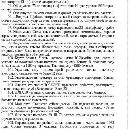
вес которого 15 кг (
из решения правления
к-за
).
94.
Обнаружено 75 кг пшеницы и фотография Ищука урожая 1966 года»
(
из протокола
).
95.
Она кинулась на меня с ножом и криком (
из объяснительной записки
).
96.
...Водитель Шубина, которую я хотел бы видеть не напротив себя, а на
скамье подсудимых, ударила меня сначала трамваем, а потом уже какой-то метал-
лической палкой (
из показаний потерпевшего
).
97.
Ограбление почтового поезда переносится на 22 часа (
афиша у клуба
).
98.
Комсомолец Степанчик является примерным комсомольцем, хорошо
зарекомендовавшим себя как с положительной, так и с отрицательной стороны
(
из комсомольской характеристики
).
99.
Когда меня начали обвинять в срыве баланса, я погорячилась, сказала
вам, что я оборву крылья Шароновой, а вы ей передали, что я собиралась
оторвать хвост. Ваше поведение непонятно и неправильно. Зачем неправильно
информировать? (
Из объяснения
).
100.
Будут беконы. Члены колхоза имени Ю.Жемайте дали слово с
каждого га пахотной земли получить по одному бекону. В прошлом году
колхоз вырастил 1100 тупорылых. Так, они дадут 1500 беконов.
101.
Украшать елку иллюминацией разрешается только опытному
электрику с напряжением не более 12 вольт.
102.
Укомплектовать трактора за счет бригадиров тракторных бригад,
помощников бригадиров и беларусистов.
103.
Для тех, кто любит ПОСЕДЕТЬ при свечах, поболтать, потанцевать,
– вновь открылся клуб «Вечеринка». Вход 25 р.
104.
ДАЧА 39 лет ищет
спонсора-партнера для совместного бизнеса.
105.
С начала года каждый «теленок в ее группе ежедневно прибавляет
больше принятых обязательств».
106.
Мой друг Станислав сейчас далеко. Он надежный товарищ, на
которого можно положиться. Передайте, пожалуйста, ему песню: «Зачем
давал ты обещание» (
из радиопередачи
).
107.
Я не вышел на работу 29. III. 73 потому, что жена упала с печки по
случаю моего дня рождения.
108.
Соревнования по рыбной ловле проводятся в марте месяце 1973
года. Состав команды 3 человека. Победитель определяется по весу