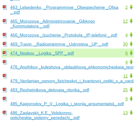
463_Lebedenko, _Programmnoe _Obespechenie _Ofisa
2
_.pdf
465_Morozova _Administrirovanie _Gibkogo
12
_Kommutatora _.pdf
466_Morozova _Izuchenie _Protokola _IP-telefonii _.pdf
4
469_Travin. _Radiopriemnye _Ustrojstva _UP _.pdf
30
474_Noskov. _Logika _SPP _.pdf
6
4
476_Anofrikov,_kuleshova,_oblaukhova_ehkonomicheskaja_teori
11
479_Vardanjan_osnovy_fizicheskoj_i_kvantovoj_optiki_v_a_vard
483_Reshetnikova_delovaja_ritorika_.pdf
25
9
485_Kajgorodov_P._V._Logika_i_teorija_argumentatsii_.pdf
486_Zaslavskij_K.E._Volokonno-
13
opticheskie_sistemy_peredachi_.pdf