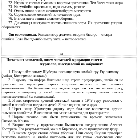
72.
Игрок не спешит с мячом к воротам противника. Тем более такая жара.
73.
Колумбийки красивые и, надо сказать, разные.
74.
Очень много значит желание победить мастерство.
75.
Соревнование метателей по толканию ядра.
76.
В этом матче защита сильнее обороны.
77.
Динамовцы выступают против сильного ветра. Их противник упорно
обороняется.
От составителя.
Комментатор должен говорить быстро – отсюда
ошибки. Если Вы где-либо выступаете, – не торопитесь.
51
Цитаты из заявлений, писем читателей в редакции газет и
журналов, выступлений на собраниях
1.
Послушайте сонату Шуберта, посвященную комбайнеру Евдокимову
(
радио, Концерт по заявкам
).
2.
Я думаю, что шофера Никонова надо строго предупредить, чтобы он не
приносил на территорию гаража спиртные напитки и не распивал
вышеназванное. Но бюллетень ему выдать надо, так как он порезал руку,
открывая поллитровку у своей машины, то есть травму можно считать
производственной (
из выступления
).
3.
Я как сторонник крепкой советской семьи в 1949 году разошелся с
женой и полюбовно поделили детей. Я взял одного, жена двух.
4.
Через нашу Уфимскую дорогу идет большое количество грузов
сельского хозяйства. В основном это запасные части для трактористов.
5.
Нормы вагонов нам были установлены во времена завоевания
Очаковым Крыма.
6.
Второе место у представителя Быковского подразделения Алексея
Костерева. Его результат такой, как и у Бирюкова, но он проиграл ему грудь.
7.
В нашем дворе стояла общая уборная. Наш сосед Якунин приобрел
легковую машину и, чтобы построить для нее гараж, самосвалом снес