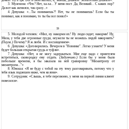
домой? Ну и зря. Вот я свою выгнал, и, знаешь, дешевле. Значительно дешевле».
3.
Мужчина: «Что? Нет,
ха-ха... У меня пост. Да, Великий... С каких пор?
Да вот как женился, так сразу...»
4.
Девушка: «...Ты понимаешь?! Нет, ты не понимаешь! Если бы ты
понимал, как я понимаю, то ты бы все понял!»
59
5.
Молодой человек: «Мил, ну накорми их! Ну люди сидят, накорми! Ну,
Мила, у тебя две огромные груди, неужели ты не можешь людей накормить?
(Пауза.)
Почему? Я ж любя. И с восхищением».
6.
Девушка: «Договорились. Вечером в "Новинке". Легко узнаете! У меня
будет большая открытая грудь и туфли».
7.
Девушка: «Нет, я не могу задержаться. Мне еще надо с приятелем
встретиться, сковородку ему отдать.
(Задумчиво.)
Если бы у меня было
побольше времени, я бы заказала на ней гравировку "Мизантропу от
мизантропа..."»
8.
Юноша: «Я не буду с тобой на эту тему разговаривать, потому что у
тебя язык подвешен ниже, чем колени».
9.
Сотрудник: «Слышь, я тебе перезвоню, у меня на первой линии клиент
повесился».