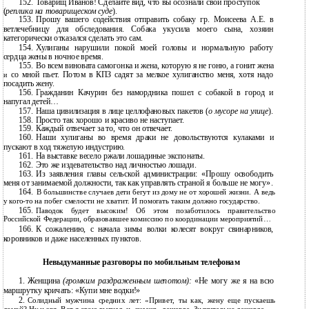
152.
Товарищ Иванов! Сделайте вид, что вы осознали свой проступок
(
реплика на товарищеском суде
).
153.
Прошу вашего содействия отправить собаку гр. Моисеева А.Е. в
ветлечебницу для обследования. Собака укусила моего сына, хозяин
категорически отказался сделать это сам.
154.
Хулиганы нарушили покой моей головы и нормальную работу
сердца жены в ночное время.
155.
Во всем виновата самогонка и жена, которую я не гоню, а гонит жена
со мной пьет. Потом в КПЗ садят за мелкое хулиганство меня, хотя надо
и
посадить жену.
156.
Гражданин Качурин без намордника пошел с собакой в город и
напугал детей…
157.
Наша цивилизация в лице целлофановых пакетов (
о мусоре на улице
).
158.
Просто так хорошо и красиво не наступает.
159.
Каждый отвечает за то, что он отвечает.
160.
Наши хулиганы во время драки не довольствуются кулаками и
пускают в ход тяжелую индустрию.
161.
На выставке весело ржали лошадиные экспонаты.
162.
Это же издевательство над личностью лошади.
163.
Из заявления главы сельской администрации: «Прошу освободить
меня от занимаемой должности, так как управлять страной я больше не могу».
164.
В большинстве случаев дети бегут из дому не от хорошей жизни. А ведь
у
кого-то на побег смелости не хватит. И помогать таким должно государство.
165.
Паводок будет высоким! Об этом позаботилось правительство
Российской Федерации, образовавшее комиссию по координации мероприятий…
166.
К сожалению, с начала зимы волки колесят вокруг свинарников,
коровников и даже населенных пунктов.
Невыдуманные разговоры по мобильным телефонам
1.
Женщина
(громким раздраженным шепотом):
«Не могу же я на всю
маршрутку кричать: «Купи мне водки!»
2.
Солидный мужчина средних лет: «Привет, ты как, жену еще пускаешь