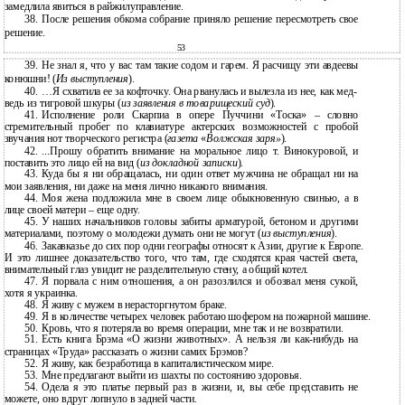
замедлила явиться в райжилуправление.
38.
После решения обкома собрание приняло решение пересмотреть свое
решение.
53
39.
Не знал я, что у вас там такие содом и гарем. Я расчищу эти авдеевы
конюшни! (
Из выступления
).
40.
…Я схватила ее за кофточку. Она рванулась и вылезла из нее, как мед-
ведь из тигровой шкуры (
из заявления в товарищеский суд
).
41.
Исполнение роли Скарпиа в опере Пуччини «Тоска» – словно
стремительный пробег по клавиатуре актерских возможностей с пробой
звучания нот творческого регистра (
газета
«
Волжская заря»
).
42.
...Прошу обратить внимание на моральное лицо т. Винокуровой, и
поставить это лицо ей на вид (
из докладной записки
).
43.
Куда бы я ни обращалась, ни один ответ мужчина не обращал ни на
мои заявления, ни даже на меня лично никакого внимания.
44.
Моя жена подложила мне в своем лице обыкновенную свинью, а в
лице своей матери – еще одну.
45.
У наших начальников головы забиты арматурой, бетоном и другими
материалами, поэтому о молодежи думать они не могут (
из выступления
).
46.
Закавказье до сих пор одни географы относят к Азии, другие к Европе.
И
это лишнее доказательство того, что там, где сходятся края частей света,
внимательный глаз увидит не разделительную стену, а общий котел.
47.
Я порвала с ним отношения, а он разозлился и обозвал меня сукой,
хотя я украинка.
48.
Я живу с мужем в нерасторгнутом браке.
49.
Я в количестве четырех человек работаю шофером на пожарной машине.
50.
Кровь, что я потеряла во время операции, мне так и не возвратили.
51.
Есть книга Брэма «О жизни животных». А нельзя ли
как-нибудь на
страницах «Труда» рассказать о жизни самих Брэмов?
52.
Я живу, как безработица в капиталистическом мире.
53.
Мне предлагают выйти из шахты по состоянию здоровья.
54.
Одела я это платье первый раз в жизни, и, вы себе представить не
можете, оно вдруг лопнуло в задней части.