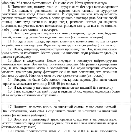
уборную. Мы снова выстроили ее. Он снова снес. И так длится три года.
8.
Помогите нам, потому что очень трудно жить без веры в справедливость.
9.
Окончательно распоясался и перевел свою свинью на курортное
положение наш сосед Иван Чипанов. В середине нашего коммунального
дворика вспахал лопатой место в земле длиною в полтора раза больше своей
свиньи, влил туда несколько ведер воды, размесил ногами до жидкого
состояния, получилось нечто похожее на грязевую ванну, загнал в нее свинью,
и оба – и он и его свинья – в восторге.
10.
Некоторые девушки гордятся своими размерами, грудью там, бедрами,
талией, ногами и другими бесстыдными местами (
из письма в редакцию
).
11.
Иногда к нам, правда, приходят клиенты с претензиями, но мы их сразу
же разбираем и ликвидируем. Ведь наш долг– дарить людям улыбку (
из заметки
).
12.
Взять, например, мокрую отделку производства. Это, пожалуй, самое
узкое место на комбинате. Место узкое, но широкие люди работают здесь (
из
письма в редакцию
).
13.
Дело в следующем. После операции в институте нейрохирургии
скончался мой зять. Все как будто началось хорошо. Мы решили кремировать
его, и нам выделили место в колумбарии. Но администрация отказалась
украсить гранитную доску фотокарточкой на том основании, что покойник
был иногородний. Извините меня, но это даже нелогично (
из письма
).
14.
Говорят, не было бабе хлопот, так купила порося. Для меня таким
поросенком оказался телевизор
КВН-49 (
из письма
).
15.
И как только у него язык поворачивается так писать?! (
Из заметки
).
16.
Было создано 7 лагерей труда и отдыха. В них хорошо отдохнули более
20 га капусты (
газетное выступление
).
52
17.
Начинать половую жизнь со школьной скамьи у нас стало нормой.
Это неправильно, хотя сама я еще ничего такого не испытала на школьной
скамье (
из письма в редакцию
).
18.
Водитель управляющий транспортным средством в нетрезвом виде,
может причинить вред как своим родным, так и ни в чем неповинным людям
(
газетное выступление).
19.
Охрана производится нами с 17.00 до 8.00 в виде свободного