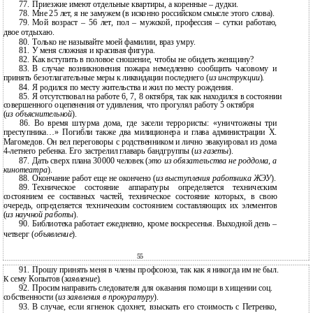
77.
Приезжие имеют отдельные квартиры, а коренные – дудки.
78.
Мне 25 лет, я не замужем (в исконно российском смысле этого слова).
79.
Мой возраст – 56 лет, пол – мужской, профессия – сутки работаю,
двое отдыхаю.
80.
Только не называйте моей фамилии, враз умру.
81.
У меня сложная и красивая фигура.
82.
Как вступить в половое сношение, чтобы не обидеть женщину?
83.
В случае возникновения пожара немедленно сообщить часовому и
принять безотлагательные меры к ликвидации последнего (
из инструкции
).
84.
Я родился по месту жительства и жил по месту рождения.
85.
Я отсутствовал на работе 6, 7, 8 октября, так как находился в состоянии
совершенного оцепенения от удивления, что прогулял работу 5 октября
(
из объяснительной
).
86. Во время штурма дома, где засели террористы: «уничтожены три
преступника…» Погибли также два милиционера и глава администрации Х.
Магомедов. Он вел переговоры с родственником и лично эвакуировал из дома
4-летнего ребенка. Его застрелил главарь бандгруппы (
из газеты
).
87.
Дать сверх плана 30000 человек (
это из обязательства не роддома, а
кинотеатра
).
88.
Окончание работ еще не окончено (
из выступления работника ЖЭУ
).
89.
Техническое состояние аппаратуры определяется техническим
состоянием ее составных частей, техническое состояние которых, в свою
очередь, определяется техническим состоянием составляющих их элементов
(
из научной работы
).
90.
Библиотека работает ежедневно, кроме воскресенья. Выходной день –
четверг (
объявление
).
55
91.
Прошу принять меня в члены профсоюза, так как я никогда им не был.
сему Копытов (
заявление
).
К
92.
Просим направить следователя для оказания помощи в хищении соц.
собственности (
из заявления в прокуратуру
).
93.
В случае, если ягненок сдохнет, взыскать его стоимость с Петренко,