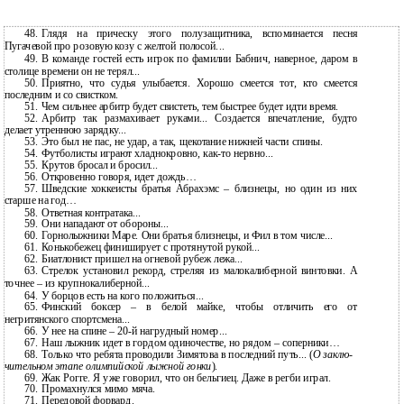
48.
Глядя на прическу этого полузащитника, вспоминается песня
Пугачевой про розовую козу с желтой полосой...
49.
В команде гостей есть игрок по фамилии Бабнич, наверное, даром в
столице времени он не терял...
50.
Приятно, что судья улыбается. Хорошо смеется тот, кто смеется
последним и со свистком.
51.
Чем сильнее арбитр будет свистеть, тем быстрее будет идти время.
52.
Арбитр так размахивает руками... Создается впечатление, будто
делает утреннюю зарядку...
53.
Это был не пас, не удар, а так, щекотание нижней части спины.
54.
Футболисты играют хладнокровно,
как-то нервно...
55.
Крутов бросал и бросил...
56.
Откровенно говоря, идет дождь…
57.
Шведские хоккеисты братья Абрахэмс – близнецы, но один из них
старше на год…
58.
Ответная контратака...
59.
Они нападают от обороны...
60.
Горнолыжники Маре. Они братья близнецы, и Фил в том числе...
61.
Конькобежец финиширует с протянутой рукой...
62.
Биатлонист пришел на огневой рубеж лежа...
63.
Стрелок установил рекорд, стреляя из малокалиберной винтовки. А
точнее – из крупнокалиберной...
64.
У борцов есть на кого положиться...
65.
Финский боксер – в белой майке, чтобы отличить его от
негритянского спортсмена...
66.
У нее на спине –
20-й нагрудный номер...
67.
Наш лыжник идет в гордом одиночестве, но рядом – соперники…
68.
Только что ребята проводили Зимятова в последний путь... (
О заклю-
чительном этапе олимпийской лыжной гонки
).
69.
Жак Рогге. Я уже говорил, что он бельгиец. Даже в регби играл.
70.
Промахнулся мимо мяча.
71.
Передовой форвард.